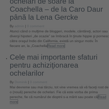
ochelari de soare la
Coachella – de la Caro Daur
până la Lena Gercke
By
admin
|
0 comment
Atunci când o mulţime de bloggeri, modele, cântăreţi, actori sau
diverşi hipsteri „de ocazie” se îmbracă în ţinute hippie şi pornesc
către oraşul Indio din California, există un singur motiv. În
fiecare an, la „Coachella
Read more
Cele mai importante sfaturi
pentru achiziţionarea
ochelarilor
By
Dominik
|
0 comment
Mai devreme sau mai târziu, tot vine vremea să vă faceţi rost de
o (nouă) pereche de ochelari. Fie că este vorba de prima
pereche, fie că numărul de dioptrii s-a mărit sau poate că
Read
more