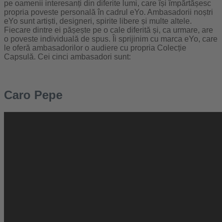
pe oamenii interesanți din diferite lumi, care își împărtășesc
propria poveste personală în cadrul eYo. Ambasadorii noștri
eYo sunt artiști, designeri, spirite libere și multe altele.
Fiecare dintre ei pășește pe o cale diferită și, ca urmare, are
o poveste individuală de spus. Îi sprijinim cu marca eYo, care
le oferă ambasadorilor o audiere cu propria Colecție
Capsulă. Cei cinci ambasadori sunt:
Caro Pepe