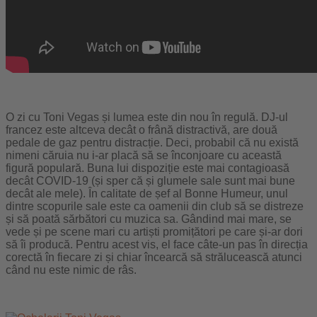
O zi cu Toni Vegas și lumea este din nou în regulă. DJ-ul
francez este altceva decât o frână distractivă, are două
pedale de gaz pentru distracție. Deci, probabil că nu există
nimeni căruia nu i-ar placă să se înconjoare cu această
figură populară. Buna lui dispoziție este mai contagioasă
decât COVID-19 (și sper că și glumele sale sunt mai bune
decât ale mele). În calitate de șef al Bonne Humeur, unul
dintre scopurile sale este ca oamenii din club să se distreze
și să poată sărbători cu muzica sa. Gândind mai mare, se
vede și pe scene mari cu artiști promițători pe care și-ar dori
să îi producă. Pentru acest vis, el face câte-un pas în direcția
corectă în fiecare zi și chiar încearcă să strălucească atunci
când nu este nimic de râs.