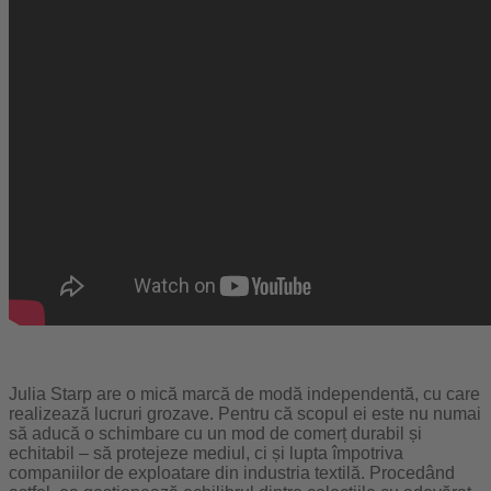
Julia Starp are o mică marcă de modă independentă, cu care
realizează lucruri grozave. Pentru că scopul ei este nu numai
să aducă o schimbare cu un mod de comerț durabil și
echitabil – să protejeze mediul, ci și lupta împotriva
companiilor de exploatare din industria textilă. Procedând