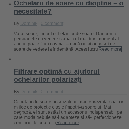
Ochelarii de soare cu dioptrie – o
necesitate?
By
Dominik
|
0 comment
Vară, soare, timpul ochelarilor de soare! Dar pentru
persoanele cu vedere slabă, cel mai bun moment al
anului poate fi un coșmar – dacă nu ai ochelari de
soare de vedere la îndemână. Acest lucru
Read more
Filtrare optimă cu ajutorul
ochelarilor polarizaţi
By
Dominik
|
0 comment
Ochelarii de soare polarizați nu mai reprezintă doar un
mijloc de protecție clasic împotriva soarelui. Mai
degrabă, ei sunt astăzi un accesoriu indispensabil pe
care moda trebuie să-l adapteze şi să-l perfecṭioneze
continuu, totodată. În
Read more