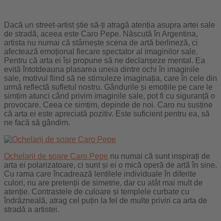
Dacă un street-artist știe să-ți atragă atenția asupra artei sale
de stradă, aceea este Caro Pepe. Născută în Argentina,
artista nu numai că stârnește scena de artă berlineză, ci
afectează emoțional fiecare spectator al imaginilor sale.
Pentru că arta ei își propune să ne declanșeze mental. Ea
evită întotdeauna plasarea uneia dintre ochi în imaginile
sale, motivul fiind să ne stimuleze imaginația, care în cele din
urmă reflectă sufletul nostru. Gândurile și emoțiile pe care le
simțim atunci când privim imaginile sale, pot fi cu siguranță o
provocare. Ceea ce simțim, depinde de noi. Caro nu susține
că arta ei este apreciată pozitiv. Este suficient pentru ea, să
ne facă să gândim.
Ochelarii de soare Caro Pepe
nu numai că sunt inspirați de
arta ei polarizatoare, ci sunt și ei o mică operă de artă în sine.
Cu rama care încadrează lentilele individuale în diferite
culori, nu are pretenții de simetrie, dar cu atât mai mult de
atenție. Contrastele de culoare și templele curbate cu
îndrăzneală, atrag cel puțin la fel de multe priviri ca arta de
stradă a artistei.