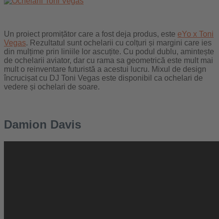
Un proiect promițător care a fost deja produs, este
eYo x Toni
Vegas
. Rezultatul sunt ochelarii cu colțuri și margini care ies
din mulțime prin liniile lor ascuțite. Cu podul dublu, amintește
de ochelarii aviator, dar cu rama sa geometrică este mult mai
mult o reinventare futuristă a acestui lucru. Mixul de design
încrucișat cu DJ Toni Vegas este disponibil ca ochelari de
vedere și ochelari de soare.
Damion Davis