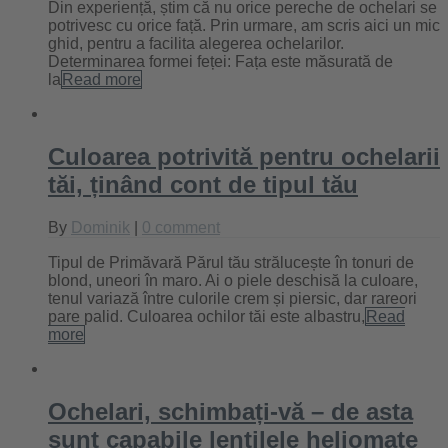
Din experiență, știm că nu orice pereche de ochelari se
potrivesc cu orice față. Prin urmare, am scris aici un mic
ghid, pentru a facilita alegerea ochelarilor.
Determinarea formei feței: Fața este măsurată de
la
Read more
Culoarea potrivită pentru ochelarii
tăi, ținând cont de tipul tău
By
Dominik
|
0 comment
Tipul de Primăvară Părul tău strălucește în tonuri de
blond, uneori în maro. Ai o piele deschisă la culoare,
tenul variază între culorile crem și piersic, dar rareori
pare palid. Culoarea ochilor tăi este albastru,
Read
more
Ochelari, schimbați-vă – de asta
sunt capabile lentilele heliomate