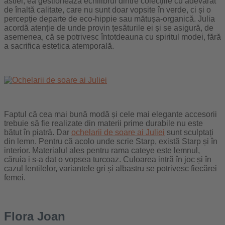
astfel, ea gestionează echilibrul dintre colecțiile cu adevărat
de înaltă calitate, care nu sunt doar vopsite în verde, ci și o
percepție departe de eco-hippie sau mătușa-organică. Julia
acordă atenție de unde provin țesăturile ei și se asigură, de
asemenea, că se potrivesc întotdeauna cu spiritul modei, fără
a sacrifica estetica atemporală.
Faptul că cea mai bună modă și cele mai elegante accesorii
trebuie să fie realizate din materii prime durabile nu este
bătut în piatră. Dar
ochelarii de soare ai Juliei
sunt sculptați
din lemn. Pentru că acolo unde scrie Starp, există Starp și în
interior. Materialul ales pentru rama cateye este lemnul,
căruia i s-a dat o vopsea turcoaz. Culoarea intră în joc și în
cazul lentilelor, variantele gri și albastru se potrivesc fiecărei
femei.
Flora Joan