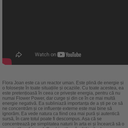
Flora Joan este ca un reactor uman. Este plină de energie și
o folosește în toate situațiile și ocaziile. Cu toate acestea, ea
este pretențioasă în ceea ce privește energia, pentru că nu
numai Flower Power, dar curge și din ce în ce mai multă
energie negativă. Ea subliniază importanța de a ști pe ce să
ne concentrăm și ce influențe externe este mai bine să
ignorăm. Ea vede natura ca fiind cea mai pură și autentică
sursă, în care totul poate fi descompus. Așa că se
concentrează pe simplitatea naturii în arta ei și încearcă să o