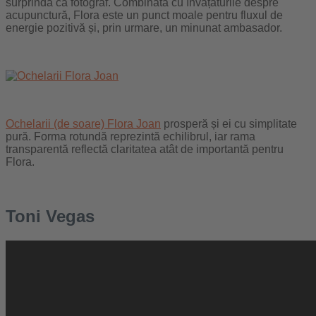
surprindă ca fotograf. Combinată cu învățăturile despre
acupunctură, Flora este un punct moale pentru fluxul de
energie pozitivă și, prin urmare, un minunat ambasador.
Ochelarii (de soare) Flora Joan
prosperă și ei cu simplitate
pură. Forma rotundă reprezintă echilibrul, iar rama
transparentă reflectă claritatea atât de importantă pentru
Flora.
Toni Vegas