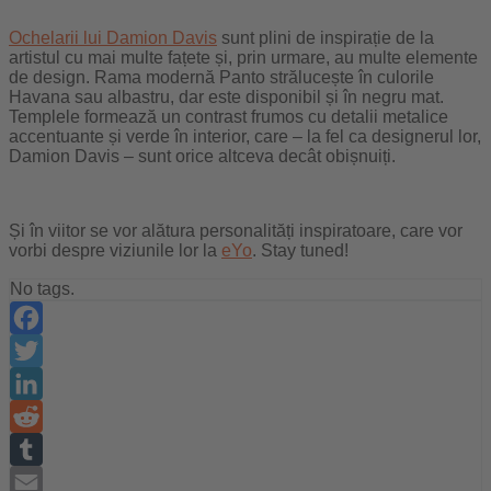
Ochelarii lui Damion Davis
sunt plini de inspirație de la
artistul cu mai multe fațete și, prin urmare, au multe elemente
de design. Rama modernă Panto strălucește în culorile
Havana sau albastru, dar este disponibil și în negru mat.
Templele formează un contrast frumos cu detalii metalice
accentuante și verde în interior, care – la fel ca designerul lor,
Damion Davis – sunt orice altceva decât obișnuiți.
Și în viitor se vor alătura personalități inspiratoare, care vor
vorbi despre viziunile lor la
eYo
. Stay tuned!
No tags.
Facebook
Twitter
LinkedIn
Reddit
Tumblr