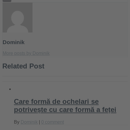
Email
Dominik
More posts by Dominik
Related Post
Care formă de ochelari se
potrivește cu care formă a feței
By
Dominik
|
0 comment