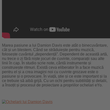
Marea pasiune a lui Damion Davis este atât o binecuvântare,
cât și un blestem. Când se străduiește pentru muzică,
folosește cuvântul „dependență”. Dependent de această artă,
nu trece o zi fără niște jocuri de cuvinte, comparații sau alte
linii în cap. În studio scrie note, cântă instrumente și
construiește ritmuri. Există ceva eliberator în a face muzică
pentru el și a crea imagini noi cu cuvinte grozave este o
pasiune și o provocare. În viață, știe și ce este important și la
ce trebuie să aibă grijă. Cu un ochi pentru subtilități și detalii,
a însoțit și procesul de proiectare a propriilor ochelari eYo.