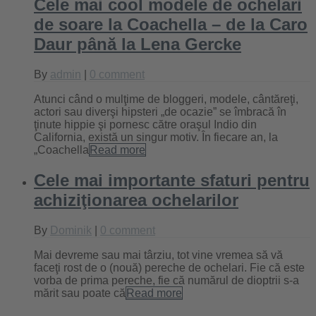
Cele mai cool modele de ochelari
de soare la Coachella – de la Caro
Daur până la Lena Gercke
By
admin
|
0 comment
Atunci când o mulţime de bloggeri, modele, cântăreţi,
actori sau diverşi hipsteri „de ocazie” se îmbracă în
ţinute hippie şi pornesc către oraşul Indio din
California, există un singur motiv. În fiecare an, la
„Coachella
Read more
Cele mai importante sfaturi pentru
achiziţionarea ochelarilor
By
Dominik
|
0 comment
Mai devreme sau mai târziu, tot vine vremea să vă
faceţi rost de o (nouă) pereche de ochelari. Fie că este
vorba de prima pereche, fie că numărul de dioptrii s-a
mărit sau poate că
Read more