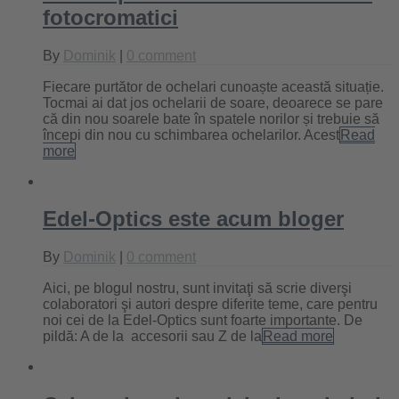
fotocromatici
By
Dominik
|
0 comment
Fiecare purtător de ochelari cunoaște această situație.
Tocmai ai dat jos ochelarii de soare, deoarece se pare
că din nou soarele bate în spatele norilor și trebuie să
începi din nou cu schimbarea ochelarilor. Acest
Read
more
Edel-Optics este acum bloger
By
Dominik
|
0 comment
Aici, pe blogul nostru, sunt invitaţi să scrie diverşi
colaboratori şi autori despre diferite teme, care pentru
noi cei de la Edel-Optics sunt foarte importante. De
pildă: A de la accesorii sau Z de la
Read more