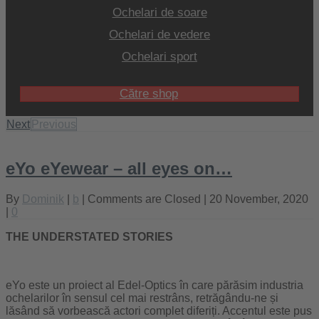
Ochelari de soare
Ochelari de vedere
Ochelari sport
Către shop
Next
Previous
eYo eYewear – all eyes on…
By
Dominik
|
b
|
Comments are Closed
| 20 November, 2020
|
0
THE UNDERSTATED STORIES
eYo este un proiect al Edel-Optics în care părăsim industria
ochelarilor în sensul cel mai restrâns, retrăgându-ne și
lăsând să vorbească actori complet diferiți. Accentul este pus