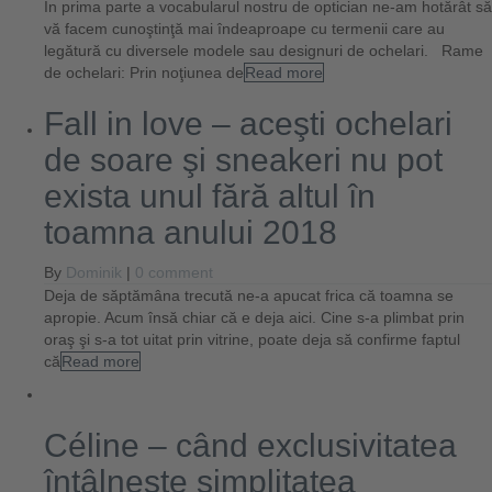
În prima parte a vocabularul nostru de optician ne-am hotărât să
vă facem cunoştinţă mai îndeaproape cu termenii care au
legătură cu diversele modele sau designuri de ochelari. Rame
de ochelari: Prin noţiunea de
Read more
Fall in love – aceşti ochelari
de soare şi sneakeri nu pot
exista unul fără altul în
toamna anului 2018
By
Dominik
|
0 comment
Deja de săptămâna trecută ne-a apucat frica că toamna se
apropie. Acum însă chiar că e deja aici. Cine s-a plimbat prin
oraş şi s-a tot uitat prin vitrine, poate deja să confirme faptul
că
Read more
Céline – când exclusivitatea
întâlneşte simplitatea