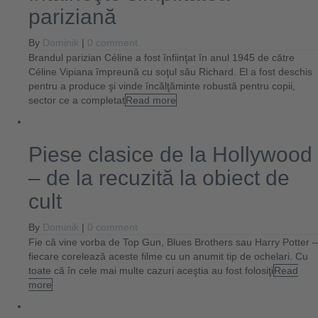
pariziană
By
Dominik
|
0 comment
Brandul parizian Céline a fost înfiinţat în anul 1945 de către
Céline Vipiana împreună cu soţul său Richard. El a fost deschis
pentru a produce şi vinde încălţăminte robustă pentru copii,
sector ce a completat
Read more
Piese clasice de la Hollywood
– de la recuzită la obiect de
cult
By
Dominik
|
0 comment
Fie că vine vorba de Top Gun, Blues Brothers sau Harry Potter –
fiecare corelează aceste filme cu un anumit tip de ochelari. Cu
toate că în cele mai multe cazuri aceştia au fost folosiţi
Read
more