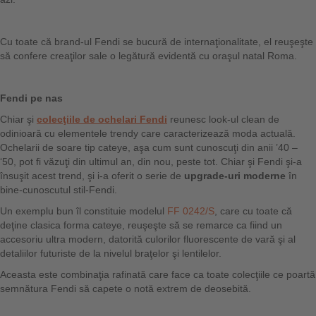
Cu toate că brand-ul Fendi se bucură de internaţionalitate, el reuşeşte
să confere creaţilor sale o legătură evidentă cu oraşul natal Roma.
Fendi
pe
nas
Chiar şi
colecţiile de ochelari Fendi
reunesc look-ul clean de
odinioară cu elementele trendy care caracterizează moda actuală.
Ochelarii de soare tip cateye, aşa cum sunt cunoscuţi din anii ’40 –
‘50, pot fi văzuţi din ultimul an, din nou, peste tot. Chiar şi Fendi şi-a
însuşit acest trend, şi i-a oferit o serie de
upgrade-uri moderne
în
bine-cunoscutul stil-Fendi.
Un exemplu bun îl constituie modelul
FF 0242/S
, care cu toate că
deţine clasica forma cateye, reuşeşte să se remarce ca fiind un
accesoriu ultra modern, datorită culorilor fluorescente de vară şi al
detaliilor futuriste de la nivelul braţelor şi lentilelor.
Aceasta este combinaţia rafinată care face ca toate colecţiile ce poartă
semnătura Fendi să capete o notă extrem de deosebită.