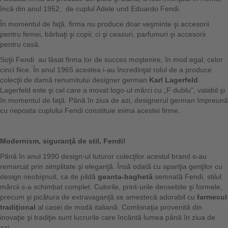
încă din anul 1952, de cuplul Adele und Eduardo Fendi.
În momentul de faţă, firma nu produce doar veşminte şi accesorii
pentru femei, bărbaţi şi copii; ci şi ceasuri, parfumuri şi accesorii
pentru casă.
Soţii Fendi au lăsat firma lor de succes moştenire, în mod egal, celor
cinci fiice. În anul 1965 acestea i-au încredinţat rolul de a produce
colecţii de damă renumitului designer german
Karl Lagerfeld
.
Lagerfeld este şi cel care a inovat logo-ul mărci cu „F dublu”, valabil şi
în momentul de faţă. Până în ziua de azi, designerul german împreună
cu nepoata cuplului Fendi constituie inima acestei firme.
Modernism,
siguranţă de stil, Fendi!
Până în anul 1990 design-ul tuturor colecţilor acestul brand s-au
remarcat prin simplitate şi eleganţă. Însă odată cu apariţia genţilor cu
design neobişnuit, ca de pildă
geanta-baghetă
semnată Fendi, stilul
mărcii s-a schimbat complet. Culorile, print-urile deosebite şi formele,
precum şi picătura de extravaganţă se amestecă adorabil cu
farmecul
tradiţional
al casei de modă italiană. Combinaţia provenită din
inovaţie şi tradiţie sunt lucrurile care încântă lumea până în ziua de
azi.