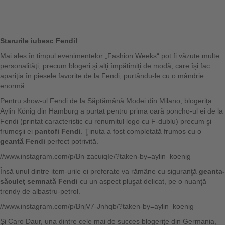
Starurile iubesc Fendi!
Mai ales în timpul evenimentelor „Fashion Weeks“ pot fi văzute multe
personalităţi, precum blogeri şi alţi împătimiţi de modă, care îşi fac
apariţia în piesele favorite de la Fendi, purtându-le cu o mândrie
enormă.
Pentru show-ul Fendi de la Săptămână Modei din Milano, blogeriţa
Aylin König din Hamburg a purtat pentru prima oară poncho-ul ei de la
Fendi (printat caracteristic cu renumitul logo cu F-dublu) precum şi
frumoşii ei
pantofi
Fendi
. Ţinuta a fost completată frumos cu o
geantă Fendi
perfect potrivită.
//www.instagram.com/p/Bn-zacuiqIe/?taken-by=aylin_koenig
Însă unul dintre item-urile ei preferate va rămâne cu siguranţă
geanta-
săculeţ semnată Fendi
cu un aspect pluşat delicat, pe o nuanţă
trendy de albastru-petrol.
//www.instagram.com/p/BnjV7-Jnhqb/?taken-by=aylin_koenig
Şi Caro Daur, una dintre cele mai de succes blogeriţe din Germania,