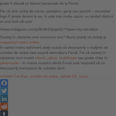
poate fi văzută cu itemuri personale de la Fendi.
Fie că vine vorba de cercei, pantaloni, genţi sau pantofi – renumitul
logo-F poate deveni la ea, în cele mai multe cazuri, un simbol distinct
al unui look-all-over.
//www.instagram.com/p/Bn4kSQpgmEc/?taken-by=carodaur
Sunteţi în căutarea unui accesoriu nou? Atunci puteţi să vizitaţi şi
magazinul nostru online
.
În vastul nostru sortiment aveţi ocazia să descoperiţi o mulţime de
ochelari de soare care poartă semnătura Fendi. Fie că sunteţi în
căutarea unui model
rotund
,
pătrat
,
multishape
sau poate chiar în
pilotenstyle
– în marea noastră ofertă Fendi este imposibil să nu
descoperiţi exemplarul de ochelari dorit.
ochelari Cat-Eye
,
ochelari de soare
,
radiații UV
,
soare
Facebook
Twitter
LinkedIn
Reddit