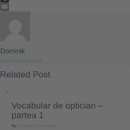
Tumblr
Email
Dominik
More posts by Dominik
Related Post
Vocabular de optician –
partea 1
By
Dominik
|
0 comment