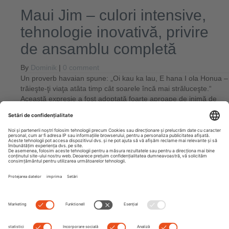
Maui Jim – culori intensive,
tehnologie inovativă, privire
de ansamblu completă
By
Dominik
|
0 comment
Un proverb havaian spune: „Oi kau ka lau, E hana I ola Honua –
trăieşte-ţi viaţa atâta timp cât soarele încă mai străluceşte.“
Această expresie a fost adoptată foarte aproape de inimă de
marca Maui
Read more
Leave a Comment
You must be
logged in
to post a comment.
Next
Previous
Search
Recent Posts