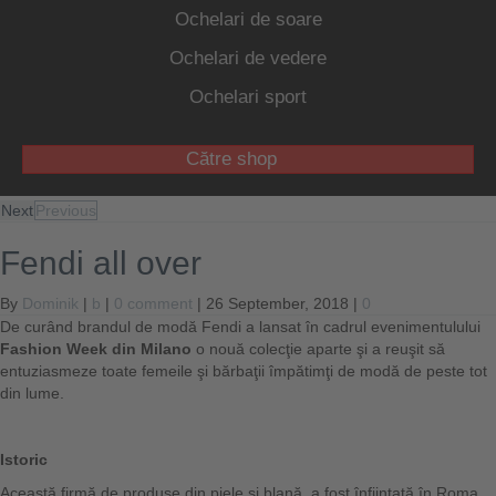
Ochelari de soare
Ochelari de vedere
Ochelari sport
Către shop
Next
Previous
Fendi all over
By
Dominik
|
b
|
0 comment
| 26 September, 2018 |
0
De curând brandul de modă Fendi a lansat în cadrul evenimentulului
Fashion Week
din
Milano
o nouă colecţie aparte şi a reuşit să
entuziasmeze toate femeile şi bărbaţii împătimţi de modă de peste tot
din lume.
Istoric
Această firmă de produse din piele şi blană, a fost înfiinţată în Roma,