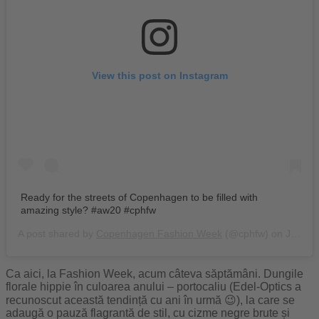
View this post on Instagram
Ready for the streets of Copenhagen to be filled with
amazing style? #aw20 #cphfw
A post shared by
Copenhagen Fashion Week
(@cphfw) on
Jan 26, 2020 at 2:37am PST
Ca aici, la Fashion Week, acum câteva săptămâni. Dungile
florale hippie în culoarea anului – portocaliu (Edel-Optics a
recunoscut această tendință cu ani în urmă 😉), la care se
adaugă o pauză flagrantă de stil, cu cizme negre brute și