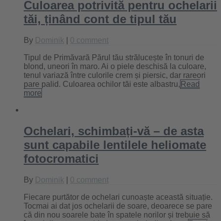
Culoarea potrivită pentru ochelarii
tăi, ținând cont de tipul tău
By
Dominik
|
0 comment
Tipul de Primăvară Părul tău strălucește în tonuri de
blond, uneori în maro. Ai o piele deschisă la culoare,
tenul variază între culorile crem și piersic, dar rareori
pare palid. Culoarea ochilor tăi este albastru,
Read
more
Ochelari, schimbați-vă – de asta
sunt capabile lentilele heliomate
fotocromatici
By
Dominik
|
0 comment
Fiecare purtător de ochelari cunoaște această situație.
Tocmai ai dat jos ochelarii de soare, deoarece se pare
că din nou soarele bate în spatele norilor și trebuie să