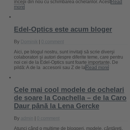
începi din nou cu schimbarea ochelarilor. Acest
Read
more
Edel-Optics este acum bloger
By
Dominik
|
0 comment
Aici, pe blogul nostru, sunt invitaţi să scrie diverşi
colaboratori şi autori despre diferite teme, care pentru
noi cei de la Edel-Optics sunt foarte importante. De
pildă: A de la accesorii sau Z de la
Read more
Cele mai cool modele de ochelari
de soare la Coachella – de la Caro
Daur până la Lena Gercke
By
admin
|
0 comment
Atunci când o mulţime de bloggeri, modele, cântăreţi,