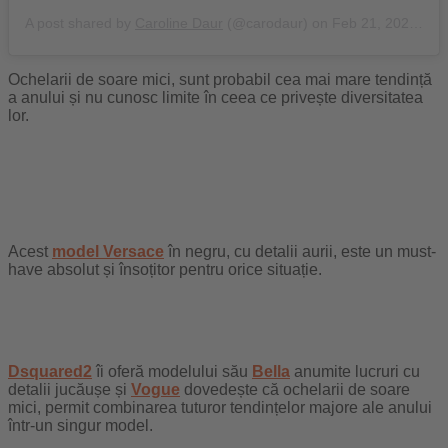
A post shared by
Caroline Daur
(@carodaur) on
Feb 21, 2020 at 11:45am PST
Ochelarii de soare mici, sunt probabil cea mai mare tendință
a anului și nu cunosc limite în ceea ce privește diversitatea
lor.
Acest
model Versace
în negru, cu detalii aurii, este un must-
have absolut și însoțitor pentru orice situație.
Dsquared2
îi oferă modelului său
Bella
anumite lucruri cu
detalii jucăușe și
Vogue
dovedește că ochelarii de soare
mici, permit combinarea tuturor tendințelor majore ale anului
într-un singur model.