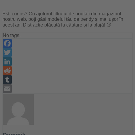
Ești curios? Cu ajutorul filtrului de noutăți din magazinul
nostru web, poți găsi modelul tău de trendy și mai ușor în
acest an. Distracție plăcută la căutare și la plajă! 😉
No tags.
Facebook
Twitter
LinkedIn
Reddit
Tumblr
Email
Dominik