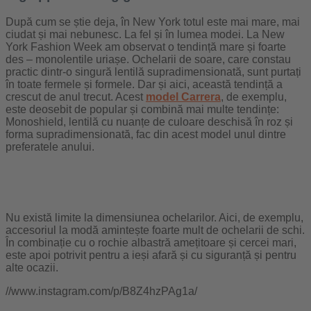
După cum se știe deja, în New York totul este mai mare, mai
ciudat și mai nebunesc. La fel și în lumea modei. La New
York Fashion Week am observat o tendință mare și foarte
des – monolentile uriașe. Ochelarii de soare, care constau
practic dintr-o singură lentilă supradimensionată, sunt purtați
în toate fermele și formele. Dar și aici, această tendință a
crescut de anul trecut. Acest
model Carrera
, de exemplu,
este deosebit de popular și combină mai multe tendințe:
Monoshield, lentilă cu nuanțe de culoare deschisă în roz și
forma supradimensionată, fac din acest model unul dintre
preferatele anului.
Nu există limite la dimensiunea ochelarilor. Aici, de exemplu,
accesoriul la modă amintește foarte mult de ochelarii de schi.
În combinație cu o rochie albastră amețitoare și cercei mari,
este apoi potrivit pentru a ieși afară și cu siguranță și pentru
alte ocazii.
//www.instagram.com/p/B8Z4hzPAg1a/