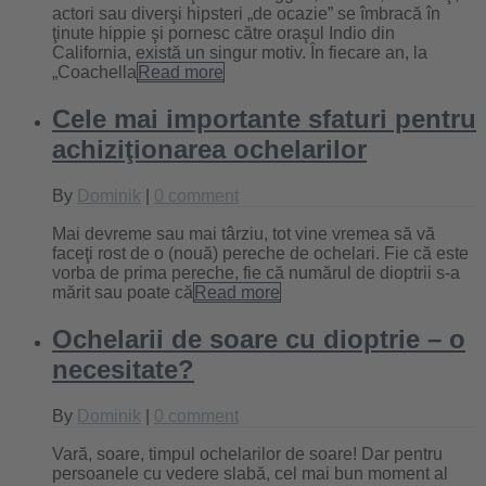
actori sau diverşi hipsteri „de ocazie” se îmbracă în
ţinute hippie şi pornesc către oraşul Indio din
California, există un singur motiv. În fiecare an, la
„Coachella
Read more
Cele mai importante sfaturi pentru
achiziţionarea ochelarilor
By
Dominik
|
0 comment
Mai devreme sau mai târziu, tot vine vremea să vă
faceţi rost de o (nouă) pereche de ochelari. Fie că este
vorba de prima pereche, fie că numărul de dioptrii s-a
mărit sau poate că
Read more
Ochelarii de soare cu dioptrie – o
necesitate?
By
Dominik
|
0 comment
Vară, soare, timpul ochelarilor de soare! Dar pentru
persoanele cu vedere slabă, cel mai bun moment al