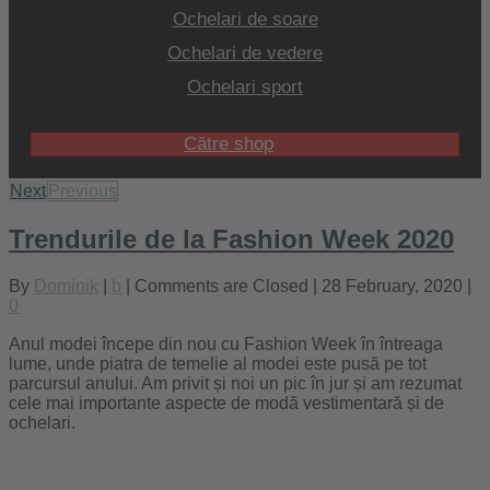
Ochelari de soare
Ochelari de vedere
Ochelari sport
Către shop
Next
Previous
Trendurile de la Fashion Week 2020
By
Dominik
|
b
|
Comments are Closed
| 28 February, 2020 |
0
Anul modei începe din nou cu Fashion Week în întreaga
lume, unde piatra de temelie al modei este pusă pe tot
parcursul anului. Am privit și noi un pic în jur și am rezumat
cele mai importante aspecte de modă vestimentară și de
ochelari.