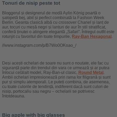
Tonuri de nisip peste tot
Bloggerul și designerul de modă Aylin König poartă o
șalopetă bej, abil și perfect combinată la Fashion Week
Berlin. Geanta clasică albă cu crossover Chanel și lanț de
aur, tocuri cu meșă negri și lanțuri de aur în stil stratificat,
conferă ținutei o atingere elegantă „Safari”. Întregul outfit este
rotunjit cu favoritul din toate timpurile,
Ray-Ban Hexagonal
.
//www.instagram.com/p/B7Wo0OKoao_/
Deși acești ochelari de soare nu sunt o noutate, ele fac cu
siguranță parte din trendul din vara ce urmează și ar putea
înlocui celălalt model, Ray-Ban-ul clasic,
Round Metal
.
Ambii ochelari impresionează prin rama lor filigrană și sunt
pur și simplu atemporali. Le puteți combina, de asemenea,
cu toate culorile de tendință, indiferent dacă sunt culori de
nisip, portocaliu sau negru – ochelarii se potrivesc
întotdeauna.
Big apple with big glasses