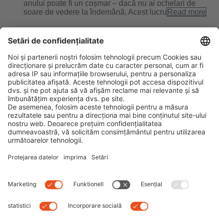
anului poate fi un coșmar – dacă nu ai ochelari de
soare de vedere la îndemână. Acest lucru
Read more
Filtrare optimă cu ajutorul
ochelarilor polarizaţi
By
Dominik
|
0 comment
Ochelarii de soare polarizați nu mai reprezintă doar un
mijloc de protecție clasic împotriva soarelui. Mai
degrabă, ei sunt astăzi un accesoriu indispensabil pe
care moda trebuie să-l adapteze şi să-l perfecṭioneze
continuu, totodată. În
Read more
Next
Previous
Search
Recent Posts