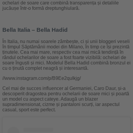
ochelari de soare care combină transparența și detaliile
jucăușe într-o formă dreptunghiulară.
Bella Italia – Bella Hadid
În Italia, nu numai soarele zâmbește, ci și unii bloggeri veseli
în timpul Săptămânii modei din Milano, în timp ce își prezintă
ținutele. Cea mai mare, respectiv cea mai mică tendință în
rândul ochelarilor de soare a fost foarte vizibilă: ochelari de
soare înguști și mici. Modelul Bella Hadid combină bronzul ei
cu o ținută complet neagră și interesantă.
//www.instagram.com/p/B9Ee2quIkjg/
Cel mai de succes influencer al Germaniei, Caro Daur, și-a
descoperit dragostea pentru ochelarii de soare mici și poartă
un model cu aspect cateye. Adaugă un blazer
supradimensionat, cizme și pantaloni scurți, iar aspectul
casual, sport este perfect.