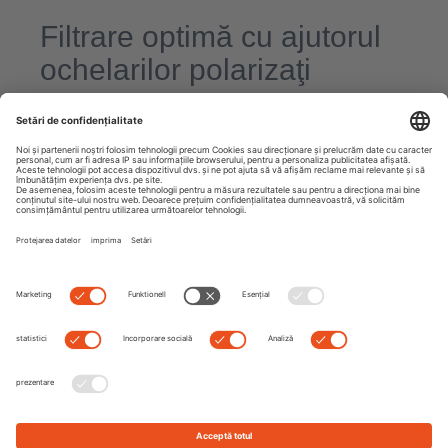
Filtrare optimă cu ajutorul
ochelarilor polarizaţi
By
Dominik
|
0 comment
Ochelarii de soare polarizați nu mai reprezintă doar un mijloc de
protecție clasic împotriva soarelui. Mai degrabă, ei sunt astăzi
un accesoriu indispensabil pe care moda trebuie să-l adapteze
şi să-l perfecṭioneze continuu, totodată. În
Read more
Next
Previous
Search
Recent Posts
RADARUL DE TREND: Max Mara Mon Cœur
NOU: Hoffmann Natural Eyewear
Cele mai bune idei pentru cadouri de Ziua Mamei pentru fiecare
gust