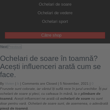
Ochelari de soare
Ochelari de vedere
Ochelari sport
Către shop
Next
Previous
Ochelari de soare în toamnă?
Acești influenceri arată cum se
face.
By
Vivien
|
b
|
Comments are Closed
| 5 November, 2021 |
0
Frunzele sunt colorate, iar vântul îți suflă rece în jurul urechilor. Îți pui
ochelarii de soare și pleci, cu cafeaua în mână, la o
plimbare de
toamnă
. Acești influenceri ne arată că
ochelarii de soare
nu sunt
doar pentru vară. Ochelarii de soare sunt, de asemenea, o adevărată
piesă de toamnă
.