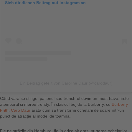
Sieh dir diesen Beitrag auf Instagram an
Ein Beitrag geteilt von Caroline Daur (@carodaur)
Când vara se stinge, paltonul sau trench-ul devin un must-have. Este
atemporal și mereu trendy. În clasicul bej de la Burberry, cu
Burberry
Frith
,
Caro Daur
arată cum să transformi ochelarii de soare într-un
punct de atracție al modei de toamnă.
Fie pe străzile din Hamburg, fie în orice alt oraș, purtarea ochelarilor