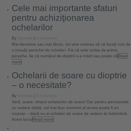
Cele mai importante sfaturi
pentru achiziţionarea
ochelarilor
By
Dominik
|
0 comment
Mai devreme sau mai târziu, tot vine vremea să vă faceţi rost de
o (nouă) pereche de ochelari. Fie că este vorba de prima
pereche, fie că numărul de dioptrii s-a mărit sau poate că
Read
more
Ochelarii de soare cu dioptrie
– o necesitate?
By
Dominik
|
0 comment
Vară, soare, timpul ochelarilor de soare! Dar pentru persoanele
cu vedere slabă, cel mai bun moment al anului poate fi un
coșmar – dacă nu ai ochelari de soare de vedere la îndemână.
Acest lucru
Read more