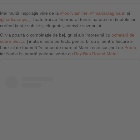
Mai multă inspirație vine de la
@ooliviamiller
,
@mariakragmann
și
@nadiaaanya_
. Toate trei au încorporat tonuri naturale în ținutele lor,
creând ținute subtile și elegante, potrivite sezonului.
Olivia poartă o combinație de bej, gri și alb împreună cu
ochelarii de
soare Gucci
. Ținuta ei este perfectă pentru birou și pentru fiecare zi.
Look-ul de toamnă în tonuri de maro al Mariei este susținut de
Prada,
iar Nadia își poartă paltonul verde cu
Ray Ban Round Metal
.