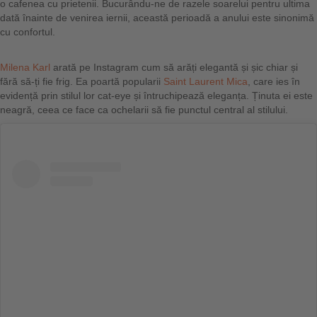
o cafenea cu prietenii. Bucurându-ne de razele soarelui pentru ultima
dată înainte de venirea iernii, această perioadă a anului este sinonimă
cu confortul.
Milena Karl
arată pe Instagram cum să arăți elegantă și șic chiar și
fără să-ți fie frig. Ea poartă popularii
Saint Laurent Mica
, care ies în
evidență prin stilul lor cat-eye și întruchipează eleganța. Ținuta ei este
neagră, ceea ce face ca ochelarii să fie punctul central al stilului.