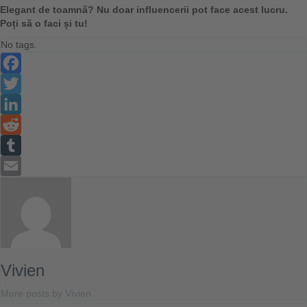
Elegant de toamnă? Nu doar influencerii pot face acest lucru.
Poți să o faci și tu!
No tags.
Facebook
Twitter
LinkedIn
Reddit
Tumblr
Email
Vivien
More posts by Vivien