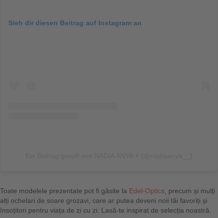
Sieh dir diesen Beitrag auf Instagram an
Ein Beitrag geteilt von NADIA ANYA ⚡️ (@nadiaanya__)
Toate modelele prezentate pot fi găsite la
Edel-Optics
, precum și mulți
alți ochelari de soare grozavi, care ar putea deveni noii tăi favoriți și
însoțitori pentru viața de zi cu zi. Lasă-te inspirat de selecția noastră.