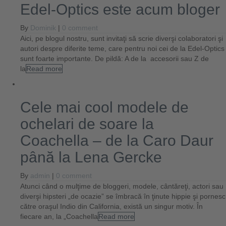
Edel-Optics este acum bloger
By
Dominik
|
0 comment
Aici, pe blogul nostru, sunt invitaţi să scrie diverşi colaboratori şi
autori despre diferite teme, care pentru noi cei de la Edel-Optics
sunt foarte importante. De pildă: A de la accesorii sau Z de
la
Read more
Cele mai cool modele de
ochelari de soare la
Coachella – de la Caro Daur
până la Lena Gercke
By
admin
|
0 comment
Atunci când o mulţime de bloggeri, modele, cântăreţi, actori sau
diverşi hipsteri „de ocazie” se îmbracă în ţinute hippie şi pornesc
către oraşul Indio din California, există un singur motiv. În
fiecare an, la „Coachella
Read more