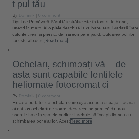
tipul tău
By
Dominik
|
0 comment
Tipul de Primăvară Părul tău strălucește în tonuri de blond,
uneori în maro. Ai o piele deschisă la culoare, tenul variază între
culorile crem și piersic, dar rareori pare palid. Culoarea ochilor
tăi este albastru,
Read more
Ochelari, schimbați-vă – de
asta sunt capabile lentilele
heliomate fotocromatici
By
Dominik
|
0 comment
Fiecare purtător de ochelari cunoaște această situație. Tocmai
ai dat jos ochelarii de soare, deoarece se pare că din nou
soarele bate în spatele norilor și trebuie să începi din nou cu
schimbarea ochelarilor. Acest
Read more