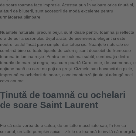
de soare toamna face impresie. Acestea pun în valoare orice ținută și,
alături de bijuterii, sunt accesorii de modă excelente pentru
următoarea plimbare.
Nuanțele naturale, precum bejul, sunt ideale pentru toamnă și reflectă
ora de aur a sezonului. Bejul arată, de asemenea, elegant și este
neutru, astfel încât pare simplu, dar totuși șic. Nuanțele naturale se
combină bine cu toate tipurile de culori și sunt deosebit de frumoase
toamna în lumina roșie. Pentru un look mai subtil, combinația dintre
tonurile de maro și negru, așa cum poartă Caro, este, de asemenea, o
opțiune bună cu care nu poți da greși. Cizmele sau bocancii din piele,
împreună cu ochelarii de soare, condimentează ținuta și adaugă acel
ceva anume.
Ținută de toamnă cu ochelari
de soare Saint Laurent
Fie că este vorba de o cafea, de un latte macchiato sau, în ton cu
sezonul, un latte pumpkin spice – zilele de toamnă te invită să mergi la