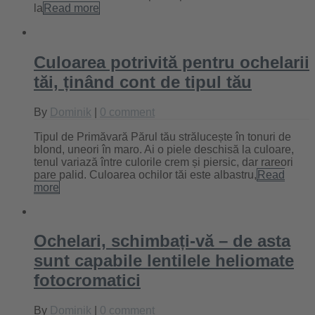
la
Read more
Culoarea potrivită pentru ochelarii
tăi, ținând cont de tipul tău
By
Dominik
|
0 comment
Tipul de Primăvară Părul tău strălucește în tonuri de
blond, uneori în maro. Ai o piele deschisă la culoare,
tenul variază între culorile crem și piersic, dar rareori
pare palid. Culoarea ochilor tăi este albastru,
Read
more
Ochelari, schimbați-vă – de asta
sunt capabile lentilele heliomate
fotocromatici
By
Dominik
|
0 comment