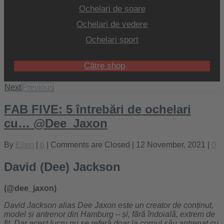
Ochelari de soare
Ochelari de vedere
Ochelari sport
Către shop
Next
Previous
FAB FIVE: 5 întrebări de ochelari
cu… @Dee_Jaxon
By
Ellen
|
b
|
Comments are Closed
| 12 November, 2021 |
0
David (Dee) Jackson
(@dee_jaxon)
David Jackson alias Dee Jaxon este un creator de conținut,
model și antrenor din Hamburg – și, fără îndoială, extrem de
fit. Dar acest lucru nu se referă doar la corpul său antrenat cu