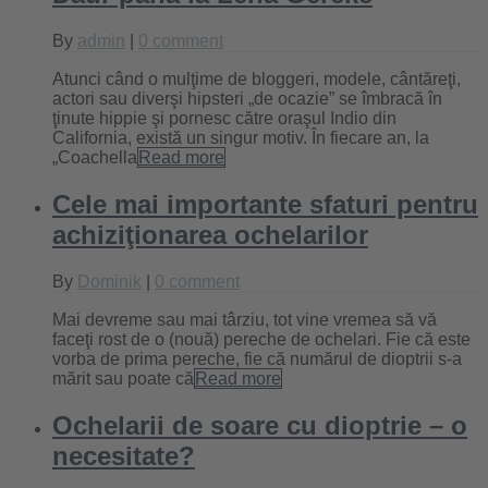
By
admin
|
0 comment
Atunci când o mulţime de bloggeri, modele, cântăreţi,
actori sau diverşi hipsteri „de ocazie” se îmbracă în
ţinute hippie şi pornesc către oraşul Indio din
California, există un singur motiv. În fiecare an, la
„Coachella
Read more
Cele mai importante sfaturi pentru
achiziţionarea ochelarilor
By
Dominik
|
0 comment
Mai devreme sau mai târziu, tot vine vremea să vă
faceţi rost de o (nouă) pereche de ochelari. Fie că este
vorba de prima pereche, fie că numărul de dioptrii s-a
mărit sau poate că
Read more
Ochelarii de soare cu dioptrie – o
necesitate?