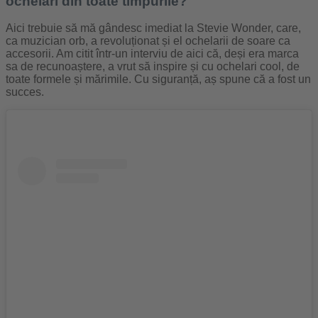
ochelari din toate timpurile?
Aici trebuie să mă gândesc imediat la Stevie Wonder, care,
ca muzician orb, a revoluționat și el ochelarii de soare ca
accesorii. Am citit într-un interviu de aici că, deși era marca
sa de recunoaștere, a vrut să inspire și cu ochelari cool, de
toate formele și mărimile. Cu siguranță, aș spune că a fost un
succes.