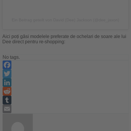
Ein Beitrag geteilt von David (Dee) Jackson (@dee_jaxon)
Aici poți găsi modelele preferate de ochelari de soare ale lui
Dee direct pentru re-shopping:
No tags.
Facebook
Twitter
LinkedIn
Reddit
Tumblr
Email