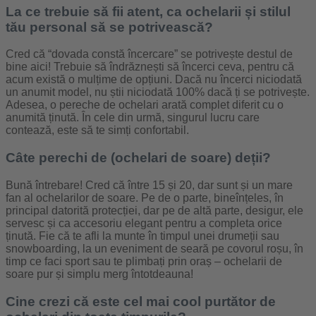
La ce trebuie să fii atent, ca ochelarii și stilul
tău personal să se potrivească?
Cred că “dovada constă încercare” se potrivește destul de
bine aici! Trebuie să îndrăznești să încerci ceva, pentru că
acum există o mulțime de opțiuni. Dacă nu încerci niciodată
un anumit model, nu știi niciodată 100% dacă ți se potrivește.
Adesea, o pereche de ochelari arată complet diferit cu o
anumită ținută. În cele din urmă, singurul lucru care
contează, este să te simți confortabil.
Câte perechi de (ochelari de soare) deții?
Bună întrebare! Cred că între 15 și 20, dar sunt și un mare
fan al ochelarilor de soare. Pe de o parte, bineînțeles, în
principal datorită protecției, dar pe de altă parte, desigur, ele
servesc și ca accesoriu elegant pentru a completa orice
ținută. Fie că te afli la munte în timpul unei drumeții sau
snowboarding, la un eveniment de seară pe covorul roșu, în
timp ce faci sport sau te plimbați prin oraș – ochelarii de
soare pur și simplu merg întotdeauna!
Cine crezi că este cel mai cool purtător de