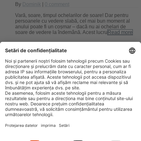
By
Dominik
|
0 comment
Vară, soare, timpul ochelarilor de soare! Dar pentru
persoanele cu vedere slabă, cel mai bun moment al
anului poate fi un coșmar – dacă nu ai ochelari de
soare de vedere la îndemână. Acest lucru
Read more
Filtrare optimă cu ajutorul
ochelarilor polarizaţi
By
Dominik
|
0 comment
Ochelarii de soare polarizați nu mai reprezintă doar un
mijloc de protecție clasic împotriva soarelui. Mai
degrabă, ei sunt astăzi un accesoriu indispensabil pe
care moda trebuie să-l adapteze şi să-l perfecṭioneze
continuu, totodată. În
Read more
Next
Previous
Search