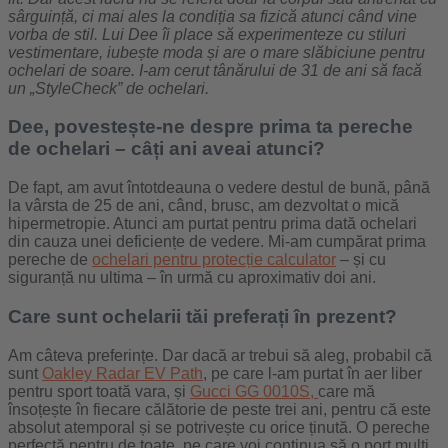
sârguință, ci mai ales la condiția sa fizică atunci când vine
vorba de stil. Lui Dee îi place să experimenteze cu stiluri
vestimentare, iubește moda și are o mare slăbiciune pentru
ochelari de soare. I-am cerut tânărului de 31 de ani să facă
un „StyleCheck” de ochelari.
Dee, povestește-ne despre prima ta pereche
de ochelari – câți ani aveai atunci?
De fapt, am avut întotdeauna o vedere destul de bună, până
la vârsta de 25 de ani, când, brusc, am dezvoltat o mică
hipermetropie. Atunci am purtat pentru prima dată ochelari
din cauza unei deficiențe de vedere. Mi-am cumpărat prima
pereche de
ochelari pentru protecție calculator
– și cu
siguranță nu ultima – în urmă cu aproximativ doi ani.
Care sunt ochelarii tăi preferați în prezent?
Am câteva preferințe. Dar dacă ar trebui să aleg, probabil că
sunt
Oakley Radar EV Path
, pe care l-am purtat în aer liber
pentru sport toată vara, și
Gucci GG 0010S,
care mă
însoțește în fiecare călătorie de peste trei ani, pentru că este
absolut atemporal și se potrivește cu orice ținută. O pereche
perfectă pentru de toate, pe care voi continua să o port mulți