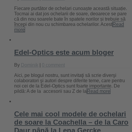
Fiecare purtător de ochelari cunoaște această situație.
Tocmai ai dat jos ochelarii de soare, deoarece se pare
că din nou soarele bate în spatele norilor și trebuie să
începi din nou cu schimbarea ochelarilor. Acest
Read
more
Edel-Optics este acum bloger
By
Dominik
|
0 comment
Aici, pe blogul nostru, sunt invitaţi să scrie diverşi
colaboratori şi autori despre diferite teme, care pentru
noi cei de la Edel-Optics sunt foarte importante. De
pildă: A de la accesorii sau Z de la
Read more
Cele mai cool modele de ochelari
de soare la Coachella – de la Caro
Daur până la Lena Gercke