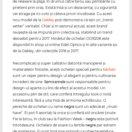
de relaxare la plajă, în drumul către birou sau plimbările cu
prietenii prin oraş. Există însă şi un dezavantaj: cu siguranţă
vei atrage pe ici-colo şi câteva priviri invidioase. Cu acest
nou model de la
Oakley
poţi demonstra că eşti un „trend-
setter“ veritabil. Chiar şi în sezonul actual, acest brand
reuşeşte să se impună prin colecţia sa, stabilind un trend
deosebit pentru 2017. Modelul de ochelari OO9208 este
disponibil în shop-ul online Edel-Optics şi în alte variante şic
de la Oakley, din colecţiile 2016 şi 2017.
Necomplicaţi şi super calitativi datorită manoperei şi
materialelor folosite, aceşti ochelari speciali pentru
bărbaţi
sunt un reper pentru design-ul elegant şi pentru cultivarea
încrederii de sine.
Semiramele
sunt responsabile pentru
design-ul aparte cu linii de efect al acestui model. Un
accesoriu plin de stil, care conferă întregului look o notă
interesantă, fără a uita însă de armonia echilibrului. O
pereche de ochelari cu rame
negre
sunt un adevărat „must-
have“. Ei pot fi asortaţi la orice şi conferă stil oricărei ţinute.
Fie la birou, în club sau la Fashion Week –
negru
este potrivit
întotdeauna. Ochelarii de soare cu lentile
negre
par extrem
de misterioşi. Ei sunt însă mai potriviţi ca obiecte estetice