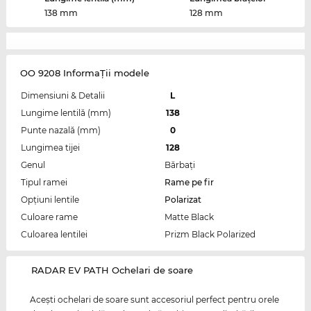
138 mm
128 mm
OO 9208 InformaŢii modele
Dimensiuni & Detalii
L
Lungime lentilă (mm)
138
Punte nazală (mm)
0
Lungimea tijei
128
Genul
Bărbaţi
Tipul ramei
Rame pe fir
Opțiuni lentile
Polarizat
Culoare rame
Matte Black
Culoarea lentilei
Prizm Black Polarized
‌RADAR EV PATH Ochelari de soare
Aceşti ochelari de soare sunt accesoriul perfect pentru orele