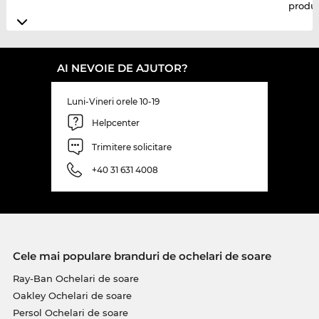
produ
AI NEVOIE DE AJUTOR?
Luni-Vineri orele 10-19
Helpcenter
Trimitere solicitare
+40 31 631 4008
Cele mai populare branduri de ochelari de soare
Ray-Ban Ochelari de soare
Oakley Ochelari de soare
Persol Ochelari de soare