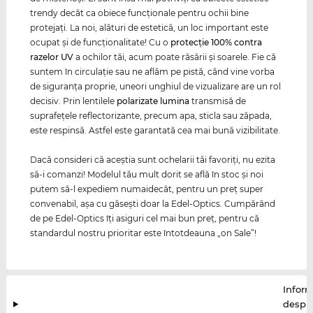
trendy decât ca obiece funcţionale pentru ochii bine
protejaţi. La noi, alături de estetică, un loc important este
ocupat şi de funcţionalitate! Cu o
protecţie 100% contra
razelor
UV
a ochilor tăi, acum poate răsării şi soarele. Fie că
suntem în circulaţie sau ne aflăm pe pistă, când vine vorba
de siguranţa proprie, uneori unghiul de vizualizare are un rol
decisiv. Prin lentilele
polarizate
lumina
transmisă de
suprafeţele reflectorizante, precum apa, sticla sau zăpada,
este respinsă. Astfel este garantată cea mai bună vizibilitate.
Dacă consideri că aceştia sunt ochelarii tăi favoriţi, nu ezita
să-i comanzi! Modelul tău mult dorit se află în stoc şi noi
putem să-l expediem numaidecât, pentru un preţ super
convenabil, aşa cu găseşti doar la Edel-Optics. Cumpărând
de pe Edel-Optics îţi asiguri cel mai bun preţ, pentru că
standardul nostru prioritar este întotdeauna „on Sale”!
Inform
despr