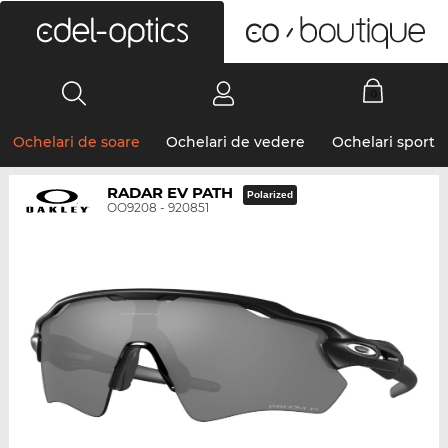
0
Ochelari de soare
Ochelari de vedere
Ochelari sport
RADAR EV PATH
Polarized
OO9208 - 920851