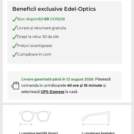
Beneficii exclusive Edel-Optics
Stoc disponibil
69
OO9208
Livrare şi returnare gratuita
Drept la retur 30 de zile
Preţuri avantajoase
Cumpărare în cont
Livrare garantată până în
12 august 2026
:
Plasează
comanda în următoarele
40 ore şi 16 minute
şi
selectează
UPS-Express
la casă.
Lungime lentilă (mm)
Lungimea brațelor