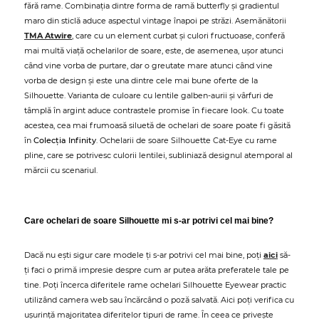
fără rame. Combinația dintre forma de ramă butterfly și gradientul
maro din sticlă aduce aspectul vintage înapoi pe străzi. Asemănătorii
TMA Atwire
, care cu un element curbat și culori fructuoase, conferă
mai multă viață ochelarilor de soare, este, de asemenea, ușor atunci
când vine vorba de purtare, dar o greutate mare atunci când vine
vorba de design și este una dintre cele mai bune oferte de la
Silhouette. Varianta de culoare cu lentile galben-aurii și vârfuri de
tâmplă în argint aduce contrastele promise în fiecare look. Cu toate
acestea, cea mai frumoasă siluetă de ochelari de soare poate fi găsită
în
Colecția Infinity
. Ochelarii de soare Silhouette Cat-Eye cu rame
pline, care se potrivesc culorii lentilei, subliniază designul atemporal al
mărcii cu scenariul.
Care ochelari de soare Silhouette mi s-ar potrivi cel mai bine?
Dacă nu ești sigur care modele ți s-ar potrivi cel mai bine, poți
aici
să-
ți faci o primă impresie despre cum ar putea arăta preferatele tale pe
tine. Poți încerca diferitele rame ochelari Silhouette Eyewear practic
utilizând camera web sau încărcând o poză salvată. Aici poți verifica cu
ușurință majoritatea diferitelor tipuri de rame. În ceea ce privește