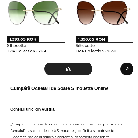
1.393,05 RON
1.393,05 RON
Silhouette
Silhouette
TMA Collection - 7630
TMA Collection - 7530
›
1
/6
Cumpără Ochelari de Soare Silhouette Online
Ochelari unici din Austria
„O suprafață închisă de un contur clar, care contrastează puternic cu
fundalul” - așa este descrisă Silhouette și definiția se potrivește.
Deoarece marca austriacă a acordat o importanță deosebită