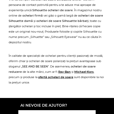
persoana de contact potrivită pentru a te aduce mai aproape de
experiența unică
Silhouette ochelari de soare
. În magazinul nostru
online de
ochelari firmă
vei găsi o gamă largă de
ochelari de soare
Silhouette damă
și
ochelari de soare Silhouette bărbați
, toate cu
ștergător ochelari și toc incluse în preț. Bine-nțeles că fiecare copie
este un original nou-nouț. Produsele folosite și copiile Silhouette cu
nume precum „Silhuette” sau „Silhouett Eyewear” nu au ce căuta în
depozitul nostru.
În calitate de specialiști de ochelari pentru clienții pasionați de modă,
oferim chiar și ochelari de soare polarizați la prețuri avantajoase sub
sloganul „
SEE AND BE SEEN
”. De asemenea,
ochelari de soare
reducere
de la alte mărci, cum ar fi
Ray-Ban
și
Michael-Kors
,
precum și produse la
ofertă ochelari de soare
sunt disponibile la noi
la prețuri unice.
AI NEVOIE DE AJUTOR?