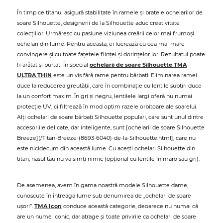
În timp ce titanul asigură stabilitate în ramele și brațele ochelarilor de
soare Silhouette, designerii de la Silhouette aduc creativitate
colecțiilor. Urmăresc cu pasiune viziunea creării celor mai frumoși
ochelari din lume. Pentru aceasta, ei lucrează cu cea mai mare
convingere și cu toate fațetele ființei și dorințelor lor. Rezultatul poate
fi arătat și purtat! În special
ochelarii de soare Silhouette TMA
ULTRA THIN
este un vis fără rame pentru bărbați. Eliminarea ramei
duce la reducerea greutății, care în combinație cu lentile subțiri duce
la un confort maxim. În gri și negru, lentilele largi oferă nu numai
protecție UV, ci filtrează în mod optim razele orbitoare ale soarelui.
Alți ochelari de soare bărbați Silhouette populari, care sunt unul dintre
accesoriile delicate, dar inteligente, sunt [ochelarii de soare Silhouette
Breeze](/Titan-Breeze-(8693-6040)-de-la-Silhouette.html], care nu
este nicidecum din această lume. Cu acești ochelari Silhouette din
titan, nasul tău nu va simți nimic (opțional cu lentile în maro sau gri).
De asemenea, avem în gama noastră modele Silhouette dame,
cunoscute în întreaga lume sub denumirea de „ochelari de soare
ușori”.
TMA Icon
conduce această categorie, deoarece nu numai că
are un nume iconic, dar atrage și toate privirile ca ochelari de soare