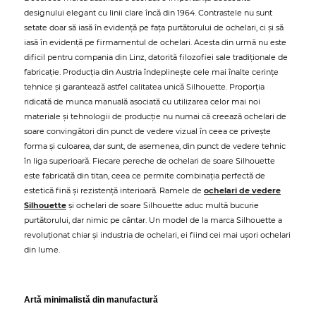
designului elegant cu linii clare încă din 1964. Contrastele nu sunt
setate doar să iasă în evidență pe fața purtătorului de ochelari, ci și să
iasă în evidență pe firmamentul de ochelari. Acesta din urmă nu este
dificil pentru compania din Linz, datorită filozofiei sale tradiționale de
fabricație. Producția din Austria îndeplinește cele mai înalte cerințe
tehnice și garantează astfel calitatea unică Silhouette. Proporția
ridicată de munca manuală asociată cu utilizarea celor mai noi
materiale și tehnologii de producție nu numai că creează ochelari de
soare convingători din punct de vedere vizual în ceea ce privește
forma și culoarea, dar sunt, de asemenea, din punct de vedere tehnic
în liga superioară. Fiecare pereche de ochelari de soare Silhouette
este fabricată din titan, ceea ce permite combinația perfectă de
estetică fină și rezistență interioară. Ramele de
ochelari de vedere
Silhouette
și ochelari de soare Silhouette aduc multă bucurie
purtătorului, dar nimic pe cântar. Un model de la marca Silhouette a
revoluționat chiar și industria de ochelari, ei fiind cei mai ușori ochelari
din lume.
Artă minimalistă din manufactură