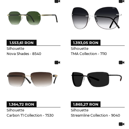
1.553,61 RON
1.393,05 RON
Silhouette
Silhouette
Nova Shades - 8540
TMA Collection - 7110
1.364,72 RON
1.865,27 RON
Silhouette
Silhouette
Carbon T1 Collection - 7530
Streamline Collection - 9040