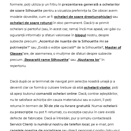
formele, poți utiliza și un filtru în
prezentarea generală a ochelarilor
de soare Silhouette
pentru a vizualiza preferința ta. De obicei avem
modele dovedite, cum ar fi
ochelari de soare dreptunghiulari
sau
ochelari de soare rotunzi
în stoc permanent. Dacă ți-ai primit
ochelarii și pantoful (sau, în acest caz, rama) încă mai apasă, vei găsi cu
siguranță informații și sfaturi valoroase în
blogul
nostru, despre
subiecte precum: „
Accentul de nuanțe de la Silhouette mi se
potrivește
?” sau „Există o ediție specială** de la Silhouette?„
Master of
Glasses
”are, de asemenea, o mulțime de sfaturi despre subiecte
precum „
Reparații rame Silhouette
” sau „
Ajustarea lor
” în
repertoriu.
Dacă după ce ai terminat de navigat prin selecția noastră uriașă și a
devenit clar ce formă și culoare trebuie să aibă
ochelarii viselor
, poți
să apeși butonul
comandă ochelari online
. Dacă, contrar așteptărilor,
nu te satisface achiziția din cauza materialului sau a culorii, îl poți
returna în termen de
30 de zile cu livrare gratuită
. Numai
ochelarii
cu prescripție
nu pot fi returnați, cu excepția cazului în care există
defecte de fabricație. Dacă ai întrebări, pur și simplu contactează
Servicii Clienți
la
numărul nostru de telefon local
, pe e-mail, prin
canalele noastre de socializare
sau direct personalul nostru într-unul