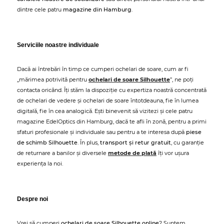
dintre cele patru
magazine din Hamburg
.
Serviciile noastre individuale
Dacă ai întrebări în timp ce cumperi ochelari de soare, cum ar fi
„mărimea potrivită pentru
ochelari de soare Silhouette
”, ne poți
contacta oricând. Îți stăm la dispoziție cu expertiza noastră concentrată
de ochelari de vedere și ochelari de soare întotdeauna, fie în lumea
digitală, fie în cea analogică. Ești binevenit să vizitezi și cele patru
magazine EdelOptics din Hamburg, dacă te afli în zonă, pentru a primi
sfaturi profesionale și individuale sau pentru a te interesa după
piese
de schimb Silhouette
. În plus,
transport și retur gratuit
, cu garanție
de returnare a banilor și diversele
metode de plată
îți vor ușura
experiența la noi.
Despre noi
Vrei să cumperi
ochelari de soare Silhouette online
? Suntem