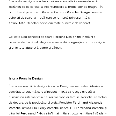
în alte domenii, cum ar trebui să arate inovația în lumea de astăzi.
Bazându-se pe caroseria inconfundabilă al modelelor de mașini - în
primul rând pe iconicul Porsche Carrera -
Porsche Design
creează
ochelari de soare la modă, care se remarcă prin
ușurință
și
flexibilitate
. Ochelarii optici din toate punctele de vedere!
Cei care aleg ochelarii de soare
Porsche Design
țin în mâini o
pereche de înaltă calitate, care emană atât
eleganță atemporală
, cât
și
unicitate absolută
, dame și bărbați.
Istoria Porsche Design
În spatele mărcii de design
Porsche Design
se ascunde o istorie cu
adevărat turbulentă, care a început în 1972 ca reacție directă la
eliminarea sistematică a tuturor membrilor familiei Porsche, ca factori
de decizie, de la producătorul șvab... Fondator
Ferdinand Alexander
Porsche
, urmașul lui
Ferry Porsche
, nepotul lui
Ferdinand Porsche
și
vărul lui
Ferdinand Piëch
, a înființat inițial structurile inițiale în Baden-