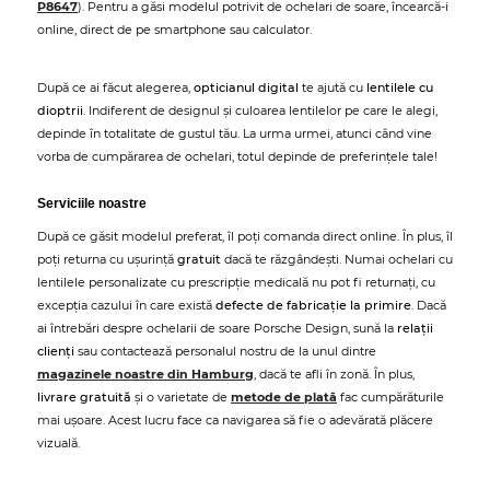
P8647
). Pentru a găsi modelul potrivit de ochelari de soare, încearcă-i
online, direct de pe smartphone sau calculator.
După ce ai făcut alegerea,
opticianul digital
te ajută cu
lentilele cu
dioptrii
. Indiferent de designul și culoarea lentilelor pe care le alegi,
depinde în totalitate de gustul tău. La urma urmei, atunci când vine
vorba de cumpărarea de ochelari, totul depinde de preferințele tale!
Serviciile noastre
După ce găsit modelul preferat, îl poți comanda direct online. În plus, îl
poți returna cu ușurință
gratuit
dacă te răzgândești. Numai ochelari cu
lentilele personalizate cu prescripție medicală nu pot fi returnați, cu
excepția cazului în care există
defecte de fabricație la primire
. Dacă
ai întrebări despre ochelarii de soare Porsche Design, sună la
relații
clienți
sau contactează personalul nostru de la unul dintre
magazinele noastre din Hamburg
, dacă te afli în zonă. În plus,
livrare gratuită
și o varietate de
metode de plată
fac cumpărăturile
mai ușoare. Acest lucru face ca navigarea să fie o adevărată plăcere
vizuală.