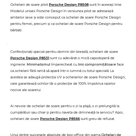
Ochelarii de soare pilot
Porsche Design P8508
sunt în aceeași linie.
Modelul unisex Porsche Design în versiunea pilot se adresează
ambelor sexe și este conceput ca ochelari de soare Porsche Design
pentru femei, precum și ca ochelari de soare Porsche Design pentru
bărbați.
.
Confecționați special pentru domnii din breaslă, ochelarii de soare
Porsche Design P8531
sunt cu adevărat o mică capodoperă de
inginerie.
Minimalismul
împerecheat cu
linii compromițătoare
face
ca ochelarii fără ramă să apară într-o lumină cu totul specială. La
acestea se adaugă protecția UV a ochelarilor de soare Porsche Design,
care garantează ochilor tăi o protecție de 100% împotriva razelor
nocive ale soarelui.
Ai nevoie de ochelari de soare pentru o zi la plajă, o zi prelungită la
cumpărături sau chiar și pentru naveta de dimineață la serviciu? Apoi,
ochelarii de soare
Porsche Design P8566
sunt greu de refuzat.
Unul dintre succesele absolute de box-office din gama
Ochelari de