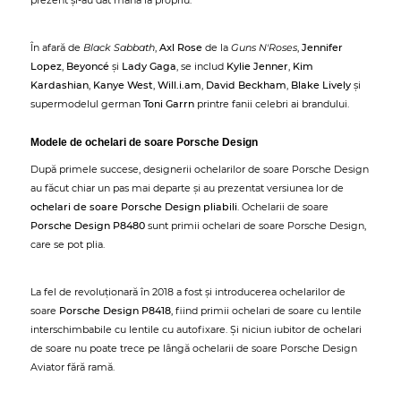
prezent și-au dat mâna la propriu.
În afară de
Black Sabbath
,
Axl Rose
de la
Guns N'Roses
,
Jennifer
Lopez
,
Beyoncé
și
Lady Gaga
, se includ
Kylie Jenner
,
Kim
Kardashian
,
Kanye West
,
Will.i.am
,
David Beckham
,
Blake Lively
și
supermodelul german
Toni Garrn
printre fanii celebri ai brandului.
Modele de ochelari de soare Porsche Design
După primele succese, designerii ochelarilor de soare Porsche Design
au făcut chiar un pas mai departe și au prezentat versiunea lor de
ochelari de soare Porsche Design pliabili
. Ochelarii de soare
Porsche Design P8480
sunt primii ochelari de soare Porsche Design,
care se pot plia.
La fel de revoluționară în 2018 a fost și introducerea ochelarilor de
soare
Porsche Design P8418
, fiind primii ochelari de soare cu lentile
interschimbabile cu lentile cu autofixare. Și niciun iubitor de ochelari
de soare nu poate trece pe lângă ochelarii de soare Porsche Design
Aviator fără ramă.