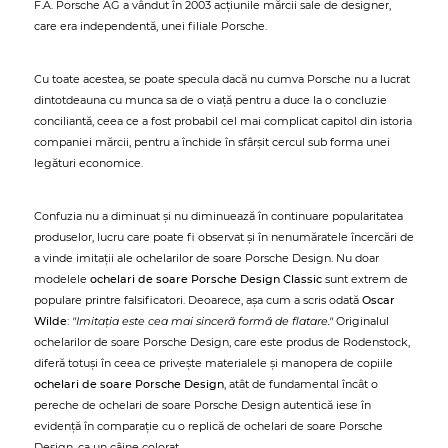
F.A. Porsche AG a vândut în 2003 acțiunile mărcii sale de designer,
care era independentă, unei filiale Porsche.
Cu toate acestea, se poate specula dacă nu cumva Porsche nu a lucrat
dintotdeauna cu munca sa de o viață pentru a duce la o concluzie
conciliantă, ceea ce a fost probabil cel mai complicat capitol din istoria
companiei mărcii, pentru a închide în sfârșit cercul sub forma unei
legături economice.
Confuzia nu a diminuat și nu diminuează în continuare popularitatea
produselor, lucru care poate fi observat și în nenumăratele încercări de
a vinde imitații ale ochelarilor de soare Porsche Design. Nu doar
modelele
ochelari de soare Porsche Design Classic
sunt extrem de
populare printre falsificatori. Deoarece, așa cum a scris odată
Oscar
Wilde
:
"Imitația este cea mai sinceră formă de flatare."
Originalul
ochelarilor de soare Porsche Design, care este produs de Rodenstock,
diferă totuși în ceea ce privește materialele și manopera de copiile
ochelari de soare Porsche Design
, atât de fundamental încât o
pereche de ochelari de soare Porsche Design autentică iese în
evidență în comparație cu o replică de ochelari de soare Porsche
Design, ca un câine colorat.