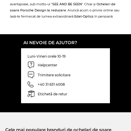
avantajoase, sub motto-ul "
SEE AND BE SEEN
". Chiar și
Ochelari de
soare Porsche Design la reducere
. Aruncă acum o privire online sau
lasă-te fermecat de lumea extraordinară
Edel-Optics
în persoană.
AI NEVOIE DE AJUTOR?
Luni-Vineri orele 10-19
Helpcenter
Trimitere solicitare
+40 31 631 4008
Etichetă de retur
Cele mai populare branduri de ochelari de soare