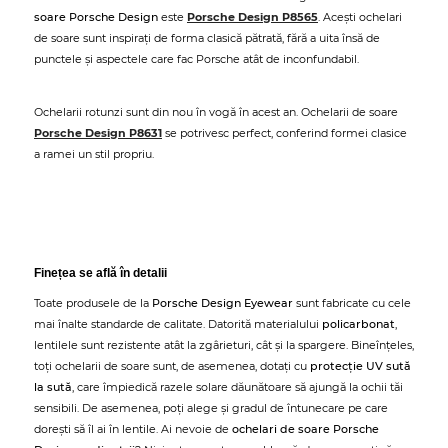
soare Porsche Design
este
Porsche Design P8565
. Acești ochelari
de soare sunt inspirați de forma clasică pătrată, fără a uita însă de
punctele și aspectele care fac Porsche atât de inconfundabil.
Ochelarii rotunzi sunt din nou în vogă în acest an. Ochelarii de soare
Porsche Design P8631
se potrivesc perfect, conferind formei clasice
a ramei un stil propriu.
Finețea se află în detalii
Toate produsele de la
Porsche Design Eyewear
sunt fabricate cu cele
mai înalte standarde de calitate. Datorită materialului
policarbonat
,
lentilele sunt rezistente atât la zgârieturi, cât și la spargere. Bineînțeles,
toți ochelarii de soare sunt, de asemenea, dotați cu
protecție UV sută
la sută
, care împiedică razele solare dăunătoare să ajungă la ochii tăi
sensibili. De asemenea, poți alege și gradul de întunecare pe care
dorești să îl ai în lentile. Ai nevoie de
ochelari de soare Porsche