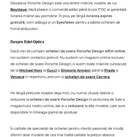
Deoarece Porsche Design este una dintre mărcile noastre de lux
Boutique
, dacă plasezi o comandă astăzi până la ora 17:00, ai garantată
livrarea mâine sau poimâine. În plus, pe lângă
livrarea expres
gratuită
, vom adăuga și un
Eyeshaker
pentru a păstra ochelarii de
firmă strălucitori.
Despre Edel-Optics
Dacă vrei să cumperi
ochelari de soare Porsche Design ieftin online
,
noi suntem contactul potrivit. Nu suntem un magazin online exclusiv
de ochelari de soare Porsche Design, ci avem toate mărcile cunoscute
de la
Michael Kors
la
Gucci
și
Emporio Armani
, până la
Prada
și
Versace
în repertoriu, precum și
ochelari de soare Carrera
.
Pe lângă prețurile noastre deja mici, nu numai că poți obține o
reducere la
ochelari de soare Porsche Design
în secțiunea de Sale a
magazinului nostru online, dar și o
reducere
la alte modele, care sunt
disponibile în întreaga gamă de produse.
În calitate de specialiști de ochelari pentru clienții pasionați de modă,
oferim doar modele de cea mai înaltă calitate la prețuri absolut