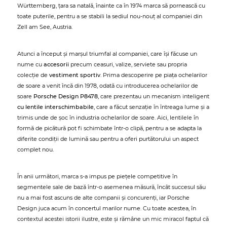
Württemberg, țara sa natală, înainte ca în 1974 marca să pornească cu
toate puterile, pentru a se stabili la sediul nou-nouț al companiei din
Zell am See, Austria.
Atunci a început și marșul triumfal al companiei, care își făcuse un
nume cu
accesorii
precum ceasuri, valize, serviete sau propria
colecție de
vestiment sportiv
. Prima descoperire pe piața ochelarilor
de soare a venit încă din 1978, odată cu introducerea ochelarilor de
soare
Porsche Design P8478
, care prezentau un mecanism inteligent
cu lentile interschimbabile
, care a făcut senzație în întreaga lume și a
trimis unde de șoc în industria ochelarilor de soare. Aici, lentilele în
formă de picătură pot fi schimbate într-o clipă, pentru a se adapta la
diferite condiții de lumină sau pentru a oferi purtătorului un aspect
complet nou.
În anii următori, marca s-a impus pe piețele competitive în
segmentele sale de bază într-o asemenea măsură, încât succesul său
nu a mai fost ascuns de alte companii și concurenți, iar Porsche
Design juca acum în concertul marilor nume. Cu toate acestea, în
contextul acestei istorii ilustre, este și rămâne un mic miracol faptul că