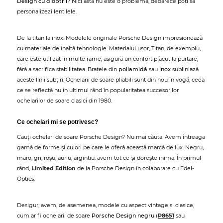
Design cu dioptrii
? Nici asta nu este o problemă, deoarece poți să
personalizezi lentilele.
De la titan la inox: Modelele originale Porsche Design impresionează
cu materiale de înaltă tehnologie. Materialul ușor, Titan, de exemplu,
care este utilizat în multe rame, asigură un confort plăcut la purtare,
fără a sacrifica stabilitatea. Brațele din
poliamidă
sau
inox
subliniază
aceste linii subțiri. Ochelarii de soare pliabili sunt din nou în vogă, ceea
ce se reflectă nu în ultimul rând în popularitatea succesorilor
ochelarilor de soare clasici din 1980.
Ce ochelari mi se potrivesc?
Cauți ochelari de soare Porsche Design? Nu mai căuta. Avem întreaga
gamă de forme și culori pe care le oferă această marcă de lux. Negru,
maro, gri, roșu, auriu, argintiu: avem tot ce-și dorește inima. În primul
rând,
Limited Edition
de la Porsche Design în colaborare cu Edel-
Optics.
Desigur, avem, de asemenea, modele cu aspect vintage și clasice,
cum ar fi ochelarii de soare
Porsche Design negru
(
P8651
sau