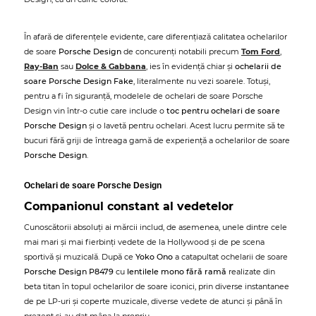
În afară de diferențele evidente, care diferențiază calitatea ochelarilor
de soare
Porsche Design
de concurenți notabili precum
Tom Ford
,
Ray-Ban
sau
Dolce & Gabbana
, ies în evidență chiar și
ochelarii de
soare Porsche Design Fake
, literalmente nu vezi soarele. Totuși,
pentru a fi în siguranță, modelele de ochelari de soare Porsche
Design vin într-o cutie care include o
toc pentru ochelari de soare
Porsche Design
și o lavetă pentru ochelari. Acest lucru permite să te
bucuri fără griji de întreaga gamă de experiență a ochelarilor de soare
Porsche Design
.
Ochelari de soare Porsche Design
Companionul constant al vedetelor
Cunoscătorii absoluți ai mărcii includ, de asemenea, unele dintre cele
mai mari și mai fierbinți vedete de la Hollywood și de pe scena
sportivă și muzicală. După ce
Yoko Ono
a catapultat ochelarii de soare
Porsche Design P8479
cu
lentilele mono fără ramă
realizate din
beta titan în topul ochelarilor de soare iconici, prin diverse instantanee
de pe LP-uri și coperte muzicale, diverse vedete de atunci și până în