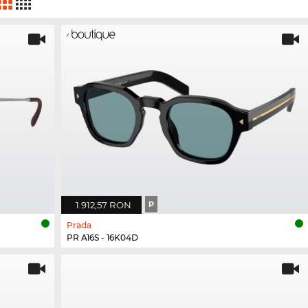
1.912,57 RON
P
Prada
PR A16S - 16K04D