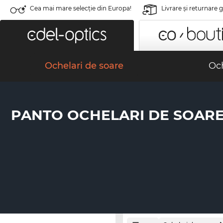
Cea mai mare selecție din Europa!
Livrare şi returnare 
Ochelari de soare
Och
PANTO OCHELARI DE SOAR