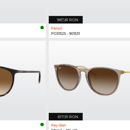
987,81 RON
Persol
PO3152S - 901531
617,91 RON
Ray-Ban