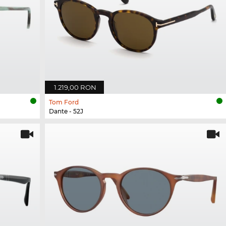
1.219,00 RON
Tom Ford
Dante - 52J