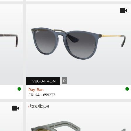
786,04 RON
P
Ray-Ban
ERIKA - 6592T3