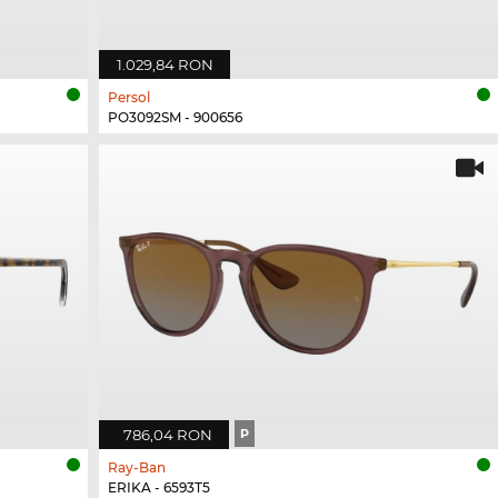
1.029,84 RON
Persol
PO3092SM - 900656
786,04 RON
P
Ray-Ban
ERIKA - 6593T5