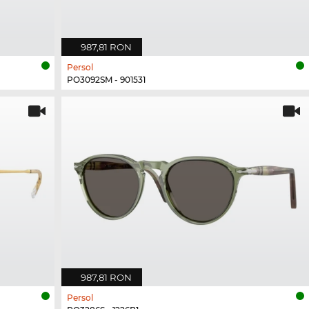
987,81 RON
Persol
PO3092SM - 901531
987,81 RON
Persol