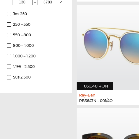
–
✓
Jos 250
250 – 550
550 – 800
800 – 1.000
1.000 – 1.200
1.199 – 2.500
Sus 2.500
836,48 RON
Ray-Ban
RB3647N - 001/4O