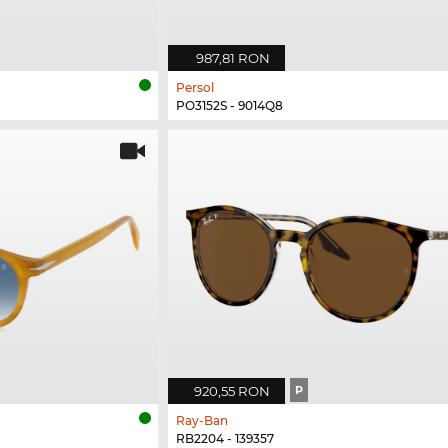
987,81 RON
Persol
PO3152S - 9014Q8
920,55 RON
P
Ray-Ban
RB2204 - 139357