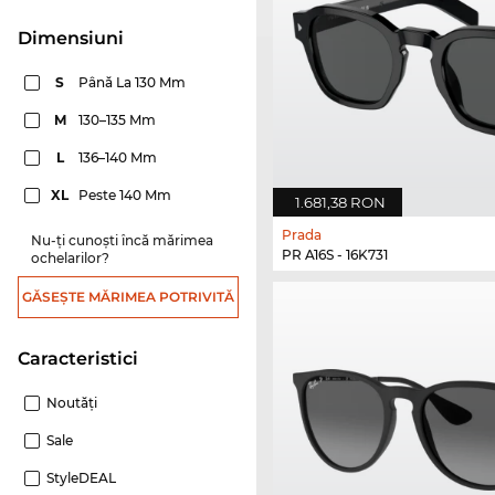
dimensiuni
S
Până La 130 Mm
M
130–135 Mm
L
136–140 Mm
XL
Peste 140 Mm
1.681,38 RON
Prada
Nu-ți cunoști încă mărimea
PR A16S - 16K731
ochelarilor?
GĂSEȘTE MĂRIMEA POTRIVITĂ
Caracteristici
Noutăţi
Sale
StyleDEAL