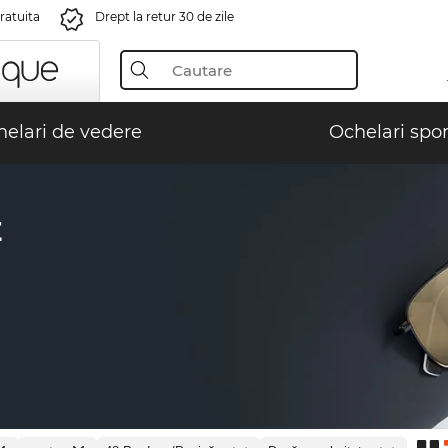
gratuita
Drept la retur 30 de zile
elari de vedere
Ochelari spor
E