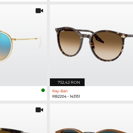
752,42 RON
Ray-Ban
RB2204 - 143151