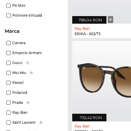
Pe Stoc
Potrivire Virtuală
786,04 RON
P
Ray-Ban
marca
ERIKA - 622/T3
Carrera
Emporio Armani
Gucci
Miu Miu
Persol
Polaroid
Prada
Ray-Ban
752,42 RON
Saint Laurent
Ray-Ban