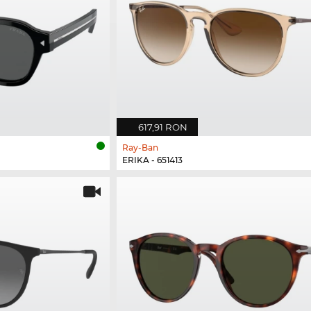
617,91 RON
Ray-Ban
ERIKA - 651413