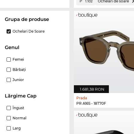
Ochelari de soare
1.102
Grupa de produse
Ochelari De Soare
Genul
Femei
Bărbaţi
Junior
1.681,38 RON
Lărgime Cap
Prada
PR A16S - 18T70F
Îngust
Normal
Larg