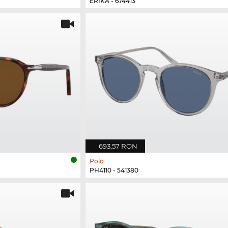
ERIKA - 674413
693,57 RON
Polo
PH4110 - 541380