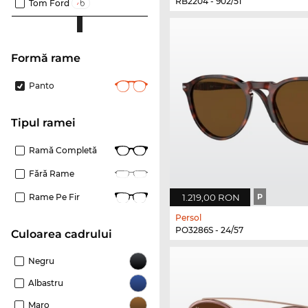
RB2204 - 902/51
Tom Ford
Formă rame
Panto
Tipul ramei
Ramă Completă
Fără Rame
1.219,00 RON
P
Rame Pe Fir
Persol
PO3286S - 24/57
Culoarea cadrului
Negru
Albastru
Maro