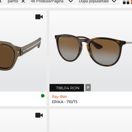
panto
786,04 RON
P
Ray-Ban
ERIKA - 710/T5