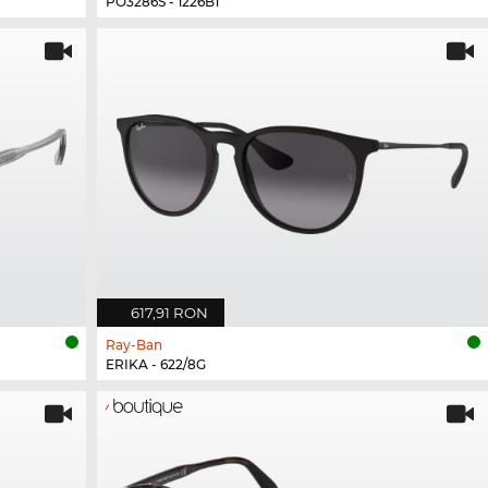
PO3286S - 1226B1
617,91 RON
Ray-Ban
ERIKA - 622/8G