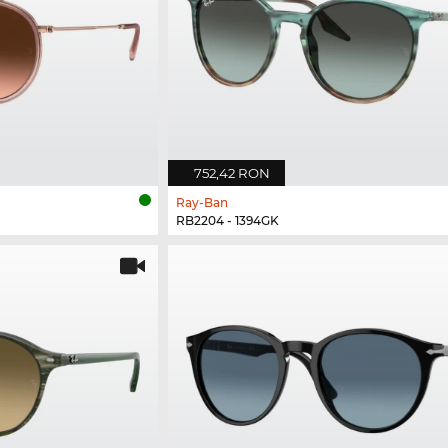
752,42 RON
Ray-Ban
RB2204 - 1394GK