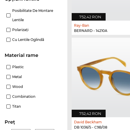
Posibilitate De Montare
752,42 RON
Lentile
Ray-Ban
Polarizaţi
BERNARD - 14210A
Cu Lentile Oglindă
Material rame
Plastic
Metal
Wood
Combination
Titan
752,42 RON
Preţ
David Beckham
DB 1036/S - C9B/08