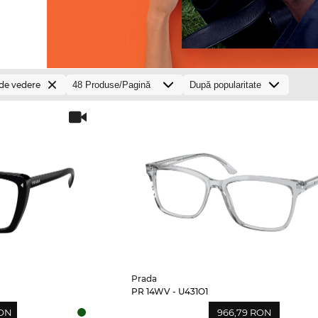
 de vedere
Prada
PR 14WV - U431O1
RON
966,79 RON