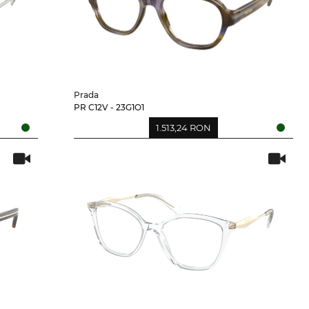
Prada
PR C12V - 23G1O1
1.513,24 RON