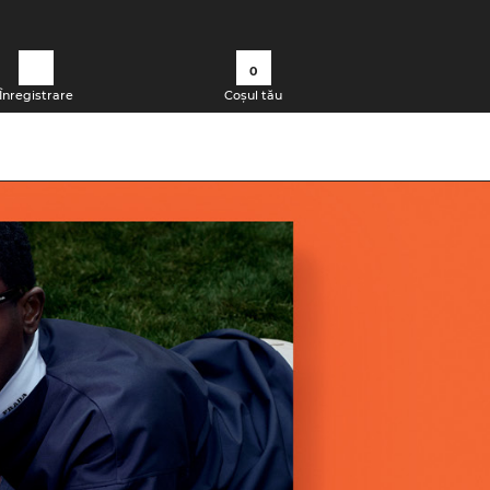
0
Înregistrare
Coșul tău