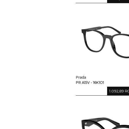
Prada
PR A15V - 16K1O1
1.092,89 