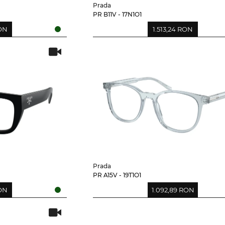
Prada
PR B11V - 17N1O1
RON
1.513,24 RON
Prada
PR A15V - 19T1O1
RON
1.092,89 RON