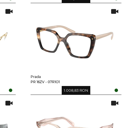
Prada
PR 16ZV - 07R1O1
1.008,83 RON