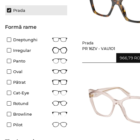
Prada
Formă rame
Dreptunghi
Prada
PR 16ZV - VAU1O1
Irregular
966,79 R
Panto
Oval
Pătrat
Cat-Eye
Rotund
Browline
Pilot