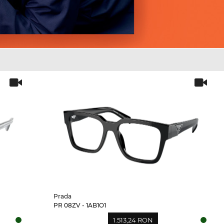
Prada
PR 08ZV - 1AB1O1
1.513,24 RON