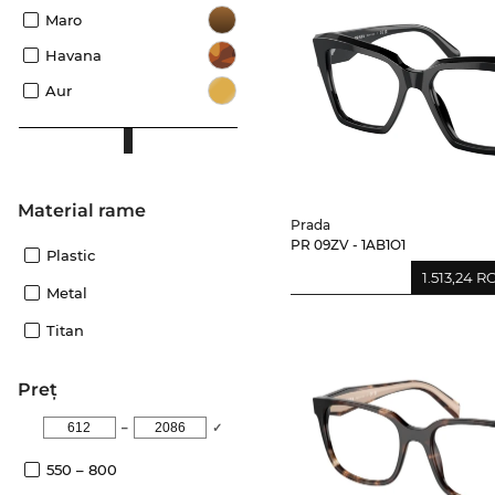
Maro
Havana
Aur
Material rame
Prada
PR 09ZV - 1AB1O1
Plastic
1.513,24 
Metal
Titan
Preţ
–
✓
550 – 800