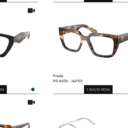
Prada
PR A03V - 14P1O1
RON
1.345,10 RON