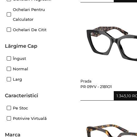
Ochelari Pentru
Calculator
Ochelari De Citit
Lărgime Cap
Îngust
Normal
Larg
Prada
PR 09YV - 21B1O1
Caracteristici
1.345,10 
Pe Stoc
Potrivire Virtuală
marca