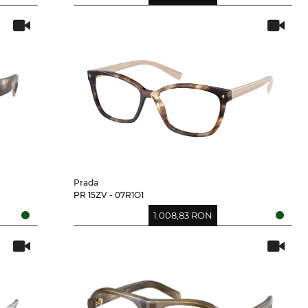
Prada
PR 15ZV - 07R1O1
1.008,83 RON