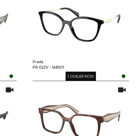
Prada
PR 02ZV - 1AB1O1
1.008,83 RON