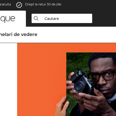
gratuita
Drept la retur 30 de zile
elari de vedere