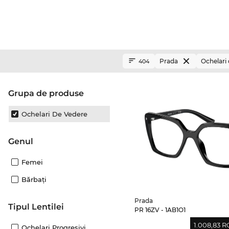
Prada
Ochelari
404
Grupa de produse
Ochelari De Vedere
Genul
Femei
Bărbaţi
Prada
Tipul Lentilei
PR 16ZV - 1AB1O1
1.008,83 
Ochelari Progresivi