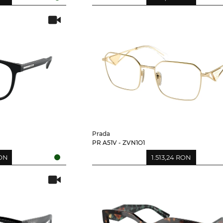
Prada
PR A51V - ZVN1O1
RON
1.513,24 RON