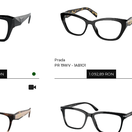
Prada
PR 19WV - 1AB1O1
RON
1.092,89 RON