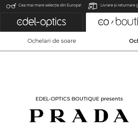
Cea mai mare selecție din Europa!
Livrare şi returnare 
Ochelari de soare
Och