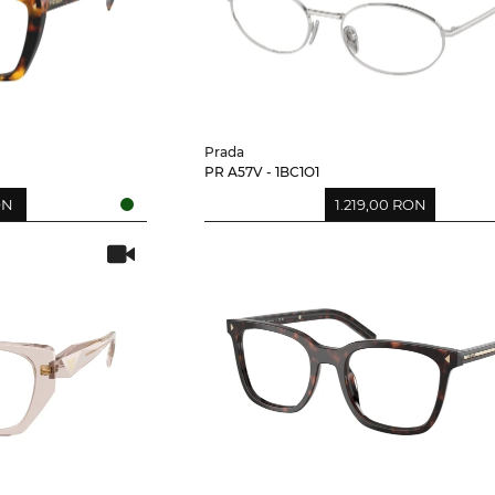
Prada
PR A57V - 1BC1O1
ON
1.219,00 RON