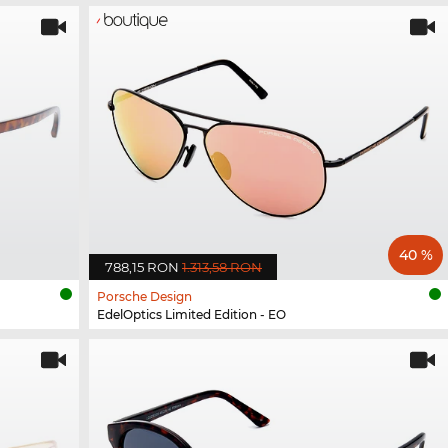
40 %
788,15 RON
1.313,58 RON
Porsche Design
EdelOptics Limited Edition - EO