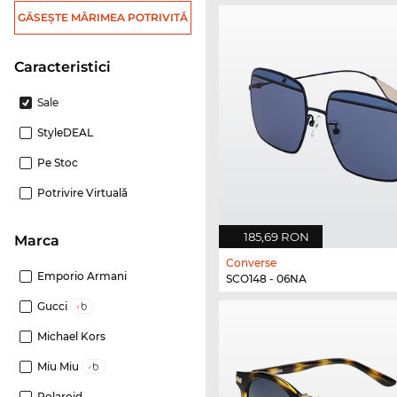
GĂSEȘTE MĂRIMEA POTRIVITĂ
Caracteristici
Sale
StyleDEAL
Pe Stoc
Potrivire Virtuală
185,69 RON
marca
Converse
Emporio Armani
SCO148 - 06NA
Gucci
Michael Kors
Miu Miu
Polaroid