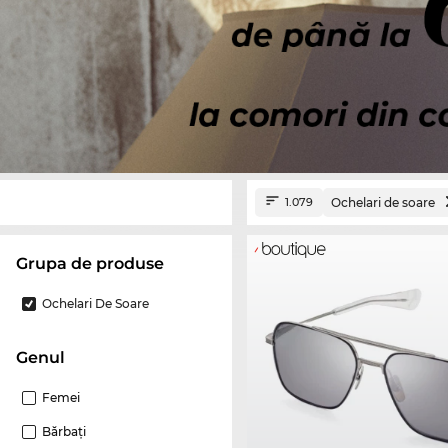
Ochelari de soare
1.079
Grupa de produse
Ochelari De Soare
Genul
Femei
Bărbaţi