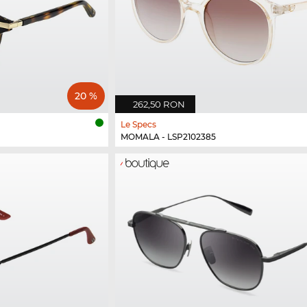
20 %
262,50 RON
Le Specs
MOMALA - LSP2102385