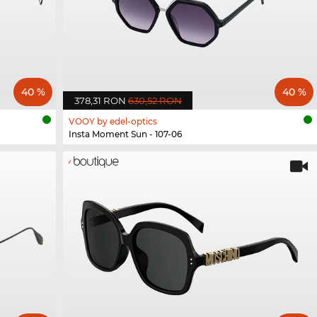
40 %
40 %
378,31 RON
630,52 RON
VOOY by edel-optics
Insta Moment Sun - 107-06