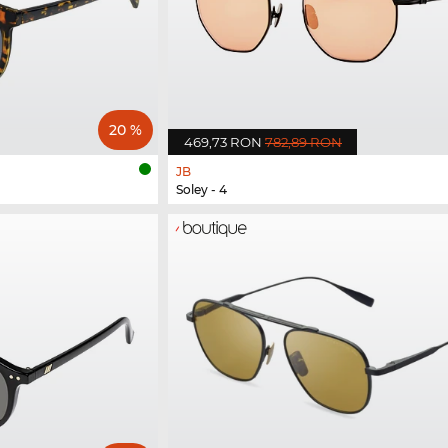
20 %
469,73 RON
782,89 RON
JB
Soley - 4