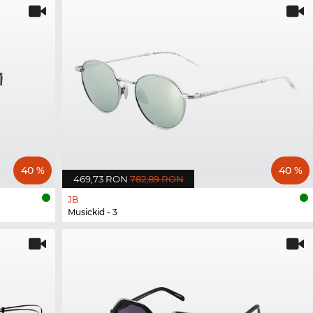
40 %
40 %
469,73 RON
782,89 RON
JB
Musickid - 3