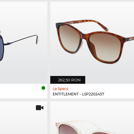
262,50 RON
Le Specs
ENTITLEMENT - LSP2202457