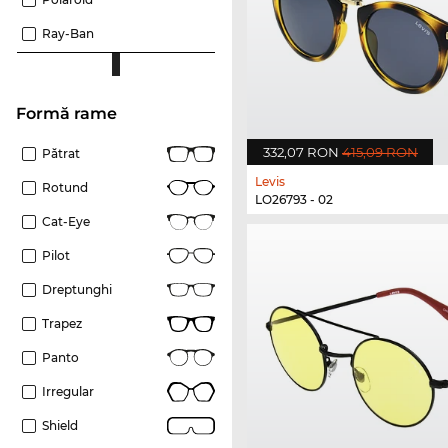
Ray-Ban
Formă rame
332,07 RON
415,09 RON
Pătrat
Levis
Rotund
LO26793 - 02
Cat-Eye
Pilot
Dreptunghi
Trapez
Panto
Irregular
Shield