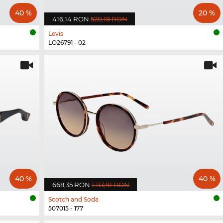
40 %
20 %
416,14 RON
520,18 RON
Levis
LO26791 - 02
40 %
40 %
668,35 RON
1.113,91 RON
Scotch and Soda
507015 - 177