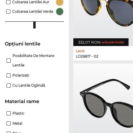
Culoarea Lentilei Aur
Culoarea Lentilei Verde
332,07 RON
415,09 RON
Opțiuni lentile
Levis
Posibilitate De Montare
LO26817 - 02
Lentile
Polarizaţi
Cu Lentile Oglindă
Material rame
Plastic
Metal