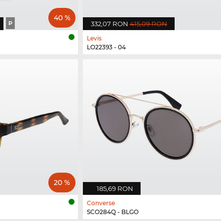
40 %
P
332,07 RON
415,09 RON
Levis
LO22393 - 04
20 %
185,69 RON
Converse
SCO284Q - BLGO