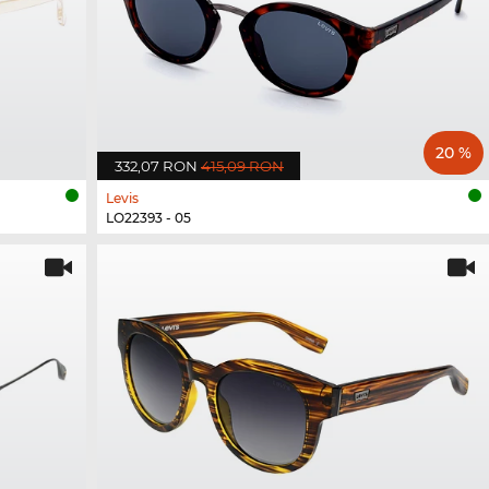
20 %
332,07 RON
415,09 RON
Levis
LO22393 - 05