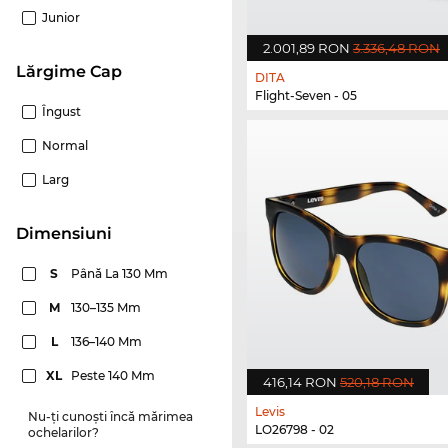
Junior
2.001,89 RON
3.336,48 RON
Lărgime Cap
DITA
Flight-Seven - 05
Îngust
Normal
Larg
dimensiuni
S
Până La 130 Mm
M
130–135 Mm
L
136–140 Mm
XL
Peste 140 Mm
416,14 RON
520,18 RON
Levis
Nu-ți cunoști încă mărimea
LO26798 - 02
ochelarilor?