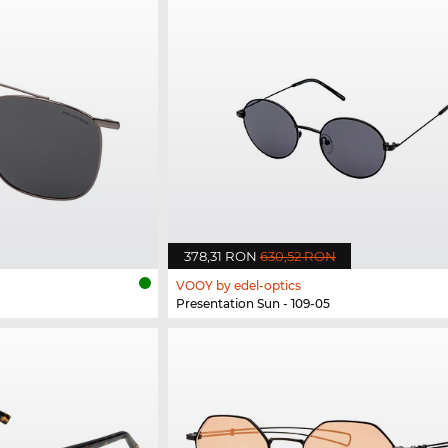
378,31 RON
630,52 RON
VOOY by edel-optics
Presentation Sun - 109-05