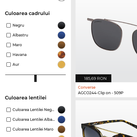
Culoarea cadrului
Negru
Albastru
Maro
Havana
Aur
185,69 RON
Converse
AGCO244-Clip on - 509P
Culoarea lentilei
Culoarea Lentilei Negru
Culoarea Lentilei Albastru
Culoarea Lentilei Maro