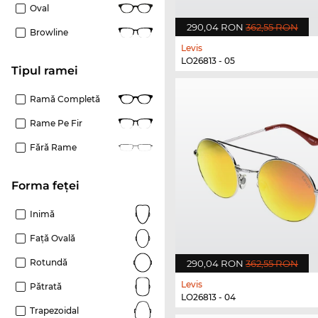
Oval
290,04 RON
362,55 RON
Browline
Levis
LO26813 - 05
Tipul ramei
Ramă Completă
Rame Pe Fir
Fără Rame
Forma feței
Inimă
Față Ovală
Rotundă
290,04 RON
362,55 RON
Levis
Pătrată
LO26813 - 04
Trapezoidal