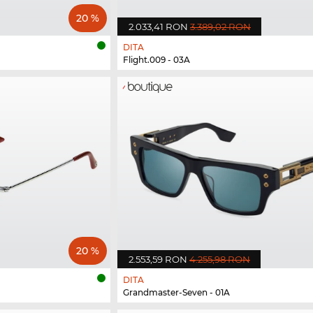
20 %
2.033,41 RON
3.389,02 RON
DITA
Flight.009 - 03A
20 %
2.553,59 RON
4.255,98 RON
DITA
Grandmaster-Seven - 01A