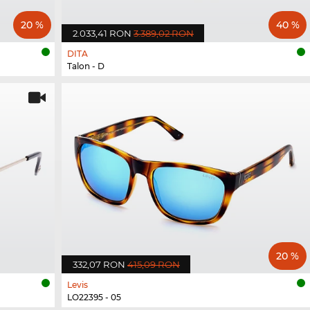
20 %
40 %
2.033,41 RON
3.389,02 RON
DITA
Talon - D
20 %
332,07 RON
415,09 RON
Levis
LO22395 - 05