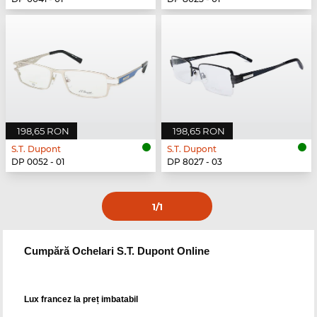
198,65 RON
198,65 RON
S.T. Dupont
S.T. Dupont
DP 0052 - 01
DP 8027 - 03
1
/1
Cumpără Ochelari S.T. Dupont Online
Lux francez la preț imbatabil