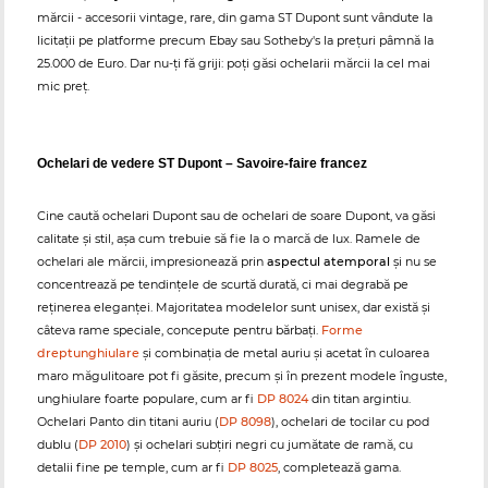
mărcii - accesorii vintage, rare, din gama ST Dupont sunt vândute la
licitații pe platforme precum Ebay sau Sotheby's la prețuri pâmnă la
25.000 de Euro. Dar nu-ți fă griji: poți găsi ochelarii mărcii la cel mai
mic preț.
Ochelari de vedere ST Dupont – Savoire-faire francez
Cine caută ochelari Dupont sau de ochelari de soare Dupont, va găsi
calitate și stil, așa cum trebuie să fie la o marcă de lux. Ramele de
ochelari ale mărcii, impresionează prin
aspectul atemporal
și nu se
concentrează pe tendințele de scurtă durată, ci mai degrabă pe
reținerea eleganței. Majoritatea modelelor sunt unisex, dar există și
câteva rame speciale, concepute pentru bărbați.
Forme
dreptunghiulare
și combinația de metal auriu și acetat în culoarea
maro măgulitoare pot fi găsite, precum și în prezent modele înguste,
unghiulare foarte populare, cum ar fi
DP 8024
din titan argintiu.
Ochelari Panto din titani auriu (
DP 8098
), ochelari de tocilar cu pod
dublu (
DP 2010
) și ochelari subțiri negri cu jumătate de ramă, cu
detalii fine pe temple, cum ar fi
DP 8025
, completează gama.