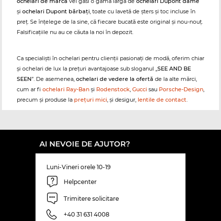
ochelari de marcă
vei găsi o gamă largă de
ochelari Dupont dame
și
ochelari Dupont bărbați
, toate cu lavetă de șters și toc incluse în
preț. Se înțelege de la sine, că fiecare bucată este original și nou-nouț.
Falsificațiile nu au ce căuta la noi în depozit.
Ca specialiști în ochelari pentru clienții pasionați de modă, oferim chiar
și ochelari de lux la prețuri avantajoase sub sloganul „
SEE AND BE
SEEN
”. De asemenea,
ochelari de vedere la ofertă
de la alte mărci,
cum ar fi
ochelari Ray-Ban
și
Rodenstock
,
Gucci
sau
Porsche-Design
,
precum și produse la
prețuri mici
, și desigur,
lentile de contact
.
AI NEVOIE DE AJUTOR?
Luni-Vineri orele 10-19
Helpcenter
Trimitere solicitare
+40 31 631 4008