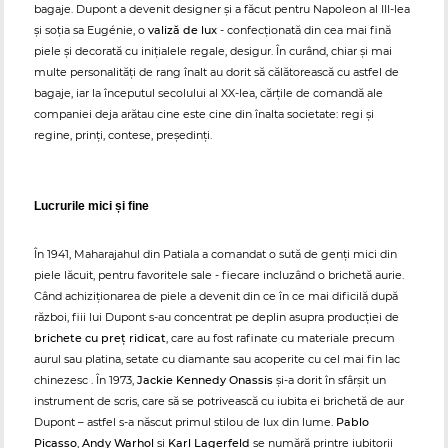
bagaje. Dupont a devenit designer și a făcut pentru Napoleon al III-lea
și soția sa Eugénie, o
valiză de lux
- confecționată din cea mai fină
piele și decorată cu inițialele regale, desigur. În curând, chiar și mai
multe personalități de rang înalt au dorit să călătorească cu astfel de
bagaje, iar la începutul secolului al XX-lea, cărțile de comandă ale
companiei deja arătau cine este cine din înalta societate: regi și
regine, prinți, contese, președinți.
Lucrurile mici și fine
În 1941, Maharajahul din Patiala a comandat o sută de genți mici din
piele lăcuit, pentru favoritele sale - fiecare incluzând o brichetă aurie.
Când achiziționarea de piele a devenit din ce în ce mai dificilă după
război, fiii lui Dupont s-au concentrat pe deplin asupra producției de
brichete cu preț ridicat
, care au fost rafinate cu materiale precum
aurul sau platina, setate cu diamante sau acoperite cu cel mai fin lac
chinezesc . În 1973,
Jackie Kennedy Onassis
și-a dorit în sfârșit un
instrument de scris, care să se potrivească cu iubita ei brichetă de aur
Dupont – astfel s-a născut primul stilou de lux din lume.
Pablo
Picasso
,
Andy Warhol
și
Karl Lagerfeld
se numără printre iubitorii