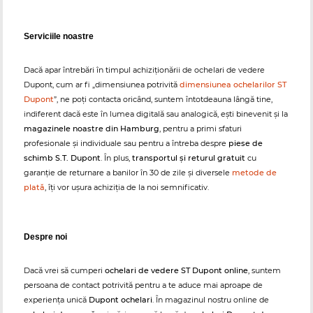
Serviciile noastre
Dacă apar întrebări în timpul achiziționării de ochelari de vedere
Dupont, cum ar fi „dimensiunea potrivită
dimensiunea ochelarilor ST
Dupont
”, ne poți contacta oricând, suntem întotdeauna lângă tine,
indiferent dacă este în lumea digitală sau analogică, ești binevenit și la
magazinele noastre din Hamburg
, pentru a primi sfaturi
profesionale și individuale sau pentru a întreba despre
piese de
schimb S.T. Dupont
. În plus,
transportul și returul gratuit
cu
garanție de returnare a banilor în 30 de zile și diversele
metode de
plată
, îți vor ușura achiziția de la noi semnificativ.
Despre noi
Dacă vrei să cumperi
ochelari de vedere ST Dupont online
, suntem
persoana de contact potrivită pentru a te aduce mai aproape de
experiența unică
Dupont ochelari
. În magazinul nostru online de