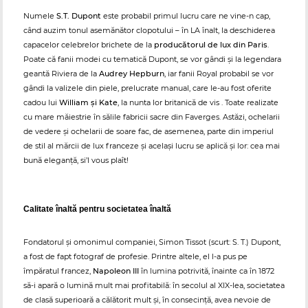
Numele
S.T. Dupont
este probabil primul lucru care ne vine-n cap,
când auzim tonul asemănător clopotului – în LA înalt, la deschiderea
capacelor celebrelor brichete de la
producătorul de lux din Paris
.
Poate că fanii modei cu tematică Dupont, se vor gândi și la legendara
geantă Riviera de la
Audrey Hepburn
, iar fanii Royal probabil se vor
gândi la valizele din piele, prelucrate manual, care le-au fost oferite
cadou lui
William și Kate
, la nunta lor britanică de vis . Toate realizate
cu mare măiestrie în sălile fabricii sacre din Faverges. Astăzi, ochelarii
de vedere și ochelarii de soare fac, de asemenea, parte din imperiul
de stil al mărcii de lux franceze și același lucru se aplică și lor: cea mai
bună eleganță, si’l vous plaît!
Calitate înaltă pentru societatea înaltă
Fondatorul și omonimul companiei, Simon Tissot (scurt: S. T.) Dupont,
a fost de fapt fotograf de profesie. Printre altele, el l-a pus pe
împăratul francez,
Napoleon III
în lumina potrivită, înainte ca în 1872
să-i apară o lumină mult mai profitabilă: în secolul al XIX-lea, societatea
de clasă superioară a călătorit mult și, în consecință, avea nevoie de