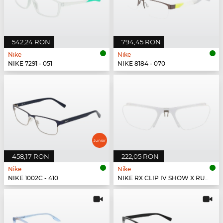
542,24 RON
794,45 RON
Nike
Nike
NIKE 7291 - 051
NIKE 8184 - 070
458,17 RON
222,05 RON
Nike
Nike
NIKE 1002C - 410
NIKE RX CLIP IV SHOW X RUSH - 900