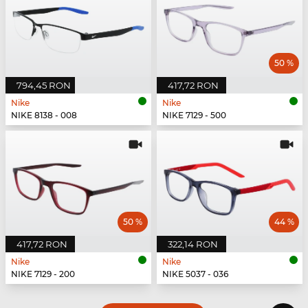
50 %
794,45 RON
417,72 RON
Nike
Nike
NIKE 8138 - 008
NIKE 7129 - 500
50 %
44 %
417,72 RON
322,14 RON
Nike
Nike
NIKE 7129 - 200
NIKE 5037 - 036