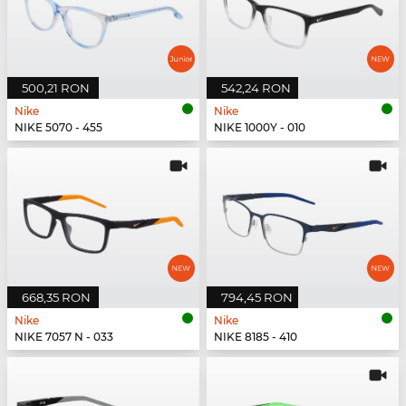
500,21 RON
542,24 RON
Nike
Nike
NIKE 5070 - 455
NIKE 1000Y - 010
668,35 RON
794,45 RON
Nike
Nike
NIKE 7057 N - 033
NIKE 8185 - 410