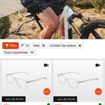
filtru
Nike
Ochelari de vedere
311
441,36 RON
441,36 RON