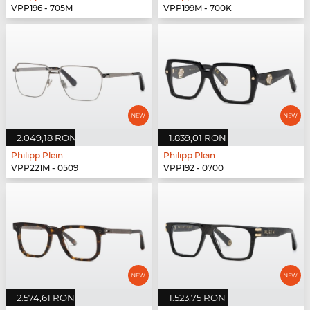
VPP196 - 705M
VPP199M - 700K
2.049,18 RON
1.839,01 RON
Philipp Plein
Philipp Plein
VPP221M - 0509
VPP192 - 0700
2.574,61 RON
1.523,75 RON