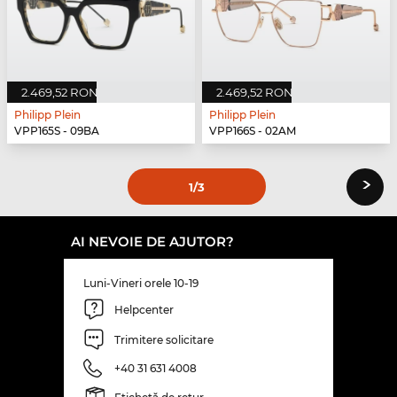
2.469,52 RON
2.469,52 RON
Philipp Plein
Philipp Plein
VPP165S - 09BA
VPP166S - 02AM
›
1
/3
AI NEVOIE DE AJUTOR?
Luni-Vineri orele 10-19
Helpcenter
Trimitere solicitare
+40 31 631 4008