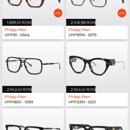
1.839,01 RON
2.416,98 RON
Philipp Plein
Philipp Plein
VPP191 - 03KA
VPP197M - 0579
2.942,41 RON
2.942,41 RON
Philipp Plein
Philipp Plein
VPP063V - 0593
VPP123M - 0Z21