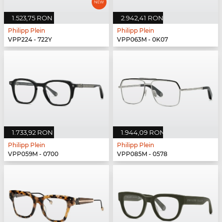
1.523,75 RON
2.942,41 RON
Philipp Plein
Philipp Plein
VPP224 - 722Y
VPP063M - 0K07
1.733,92 RON
1.944,09 RON
Philipp Plein
Philipp Plein
VPP059M - 0700
VPP085M - 0578