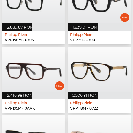
2.889,87 RON
1.839,01 RON
Philipp Plein
Philipp Plein
VPP158M - 0703
VPP191 - 0700
2.416,98 RON
2.206,81 RON
Philipp Plein
Philipp Plein
VPP195M - 0AAK
VPP118M - 0722