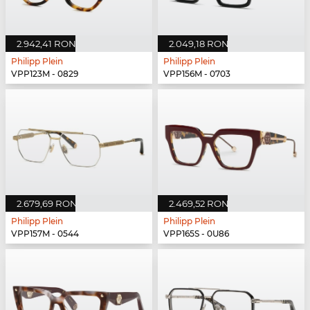
2.942,41 RON
2.049,18 RON
Philipp Plein
Philipp Plein
VPP123M - 0829
VPP156M - 0703
2.679,69 RON
2.469,52 RON
Philipp Plein
Philipp Plein
VPP157M - 0544
VPP165S - 0U86