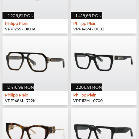
2.206,81 RON
1.418,66 RON
Philipp Plein
Philipp Plein
VPP125S - 0KHA
VPP146M - 0C02
2.416,98 RON
2.206,81 RON
Philipp Plein
Philipp Plein
VPP148M - 722K
VPP112M - 0700