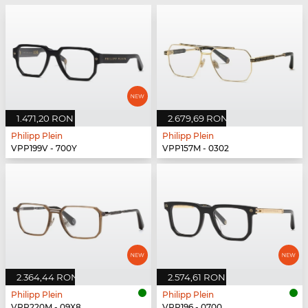
1.471,20 RON
2.679,69 RON
Philipp Plein
Philipp Plein
VPP199V - 700Y
VPP157M - 0302
2.364,44 RON
2.574,61 RON
Philipp Plein
Philipp Plein
VPP220M - 09X8
VPP196 - 0700