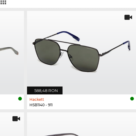
588,48 RON
Hackett
HSB1140 - 911