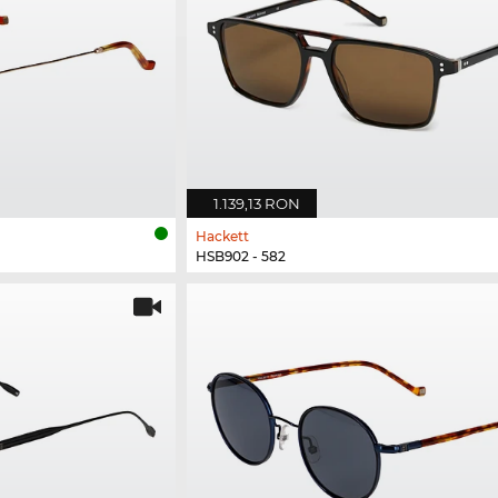
1.139,13 RON
Hackett
HSB902 - 582