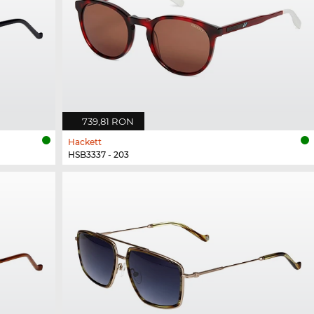
739,81 RON
Hackett
HSB3337 - 203