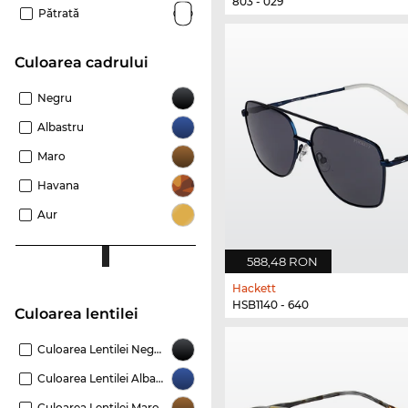
803 - 029
Pătrată
Culoarea cadrului
Negru
Albastru
Maro
Havana
Aur
588,48 RON
Hackett
HSB1140 - 640
Culoarea lentilei
Culoarea Lentilei Negru
Culoarea Lentilei Albastru
Culoarea Lentilei Maro