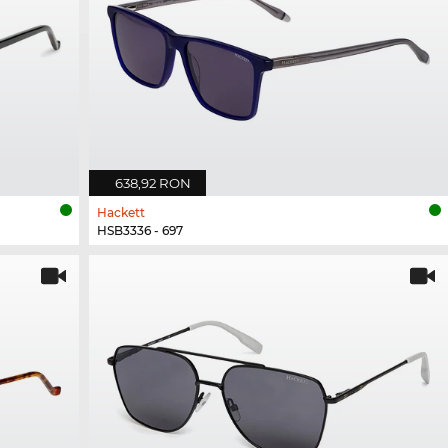
638,92 RON
Hackett
HSB3336 - 697