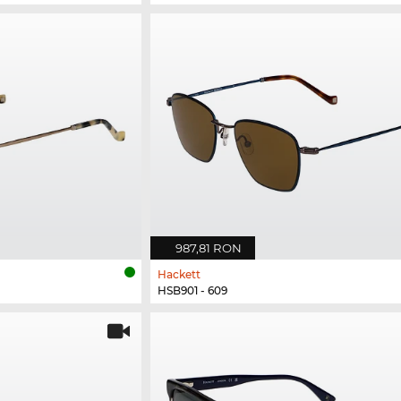
987,81 RON
Hackett
HSB901 - 609