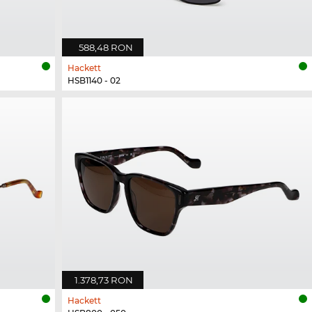
588,48 RON
Hackett
HSB1140 - 02
1.378,73 RON
Hackett