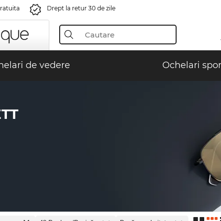
gratuita
Drept la retur 30 de zile
elari de vedere
Ochelari spor
TT