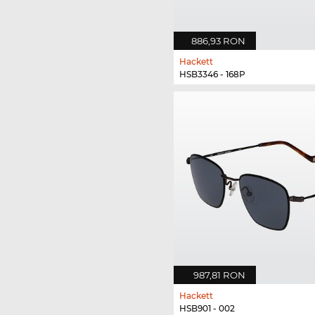
886,93 RON
Hackett
HSB3346 - 168P
987,81 RON
Hackett
HSB901 - 002