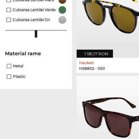
Culoarea Lentilei Verde
Culoarea Lentilei Gri
Material rame
1.181,17 RON
Hackett
Metal
HSB802 - 050
Plastic