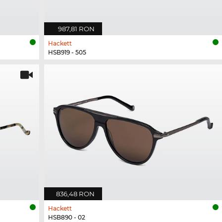
987,81 RON
Hackett
HSB919 - 505
836,48 RON
Hackett
HSB890 - 02