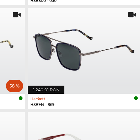
HSB800 - 050
58 %
1.240,01 RON
Hackett
HSB914 - 969