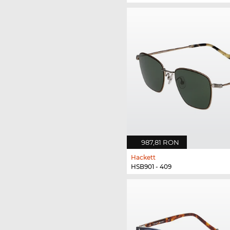
987,81 RON
Hackett
HSB901 - 409