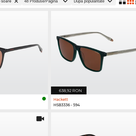
e soare
638,92 RON
Hackett
HSB3336 - 594