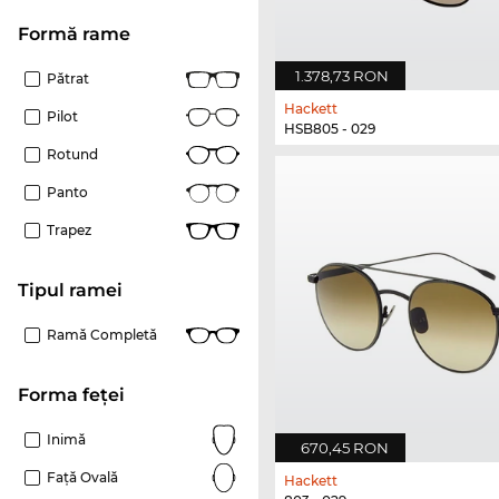
Formă rame
1.378,73 RON
Pătrat
Hackett
Pilot
HSB805 - 029
Rotund
Panto
Trapez
Tipul ramei
Ramă Completă
Forma feței
Inimă
670,45 RON
Față Ovală
Hackett