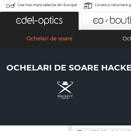
Cea mai mare selecție din Europa!
Livrare şi returnare 
Ochelari de soare
Och
OCHELARI DE SOARE HACKE