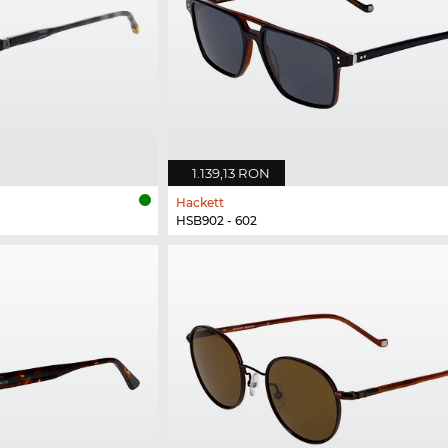
1.139,13 RON
Hackett
HSB902 - 602