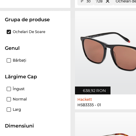
728
Ochelari d
30
Grupa de produse
Ochelari De Soare
Genul
Bărbaţi
Lărgime Cap
Îngust
638,92 RON
Normal
Hackett
HSB3335 - 01
Larg
dimensiuni