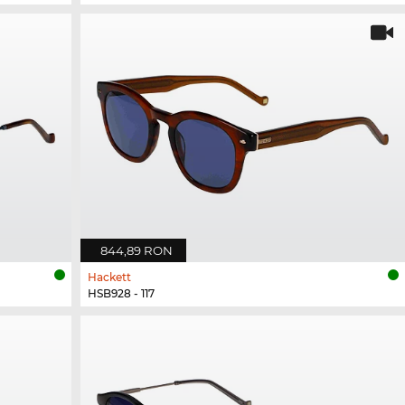
844,89 RON
Hackett
HSB928 - 117