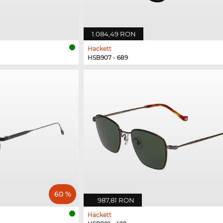
1.084,49 RON
Hackett
HSB907 - 689
60 %
987,81 RON
Hackett