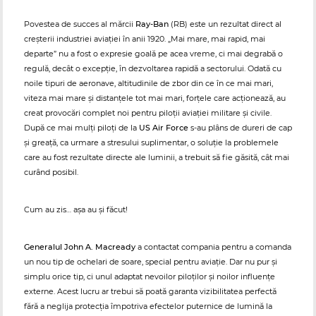
Povestea de succes al mărcii
Ray-Ban
(RB) este un rezultat direct al
creșterii industriei aviației în anii 1920. „Mai mare, mai rapid, mai
departe” nu a fost o expresie goală pe acea vreme, ci mai degrabă o
regulă, decât o excepție, în dezvoltarea rapidă a sectorului. Odată cu
noile tipuri de aeronave, altitudinile de zbor din ce în ce mai mari,
viteza mai mare și distanțele tot mai mari, forțele care acționează, au
creat provocări complet noi pentru piloții aviației militare și civile.
După ce mai mulți piloți de la
US Air Force
s-au plâns de dureri de cap
și greață, ca urmare a stresului suplimentar, o soluție la problemele
care au fost rezultate directe ale luminii, a trebuit să fie găsită, cât mai
curând posibil.
Cum au zis… așa au și făcut!
Generalul John A. Macready
a contactat compania pentru a comanda
un nou tip de ochelari de soare, special pentru aviație. Dar nu pur și
simplu orice tip, ci unul adaptat nevoilor piloților și noilor influențe
externe. Acest lucru ar trebui să poată garanta vizibilitatea perfectă
fără a neglija protecția împotriva efectelor puternice de lumină la