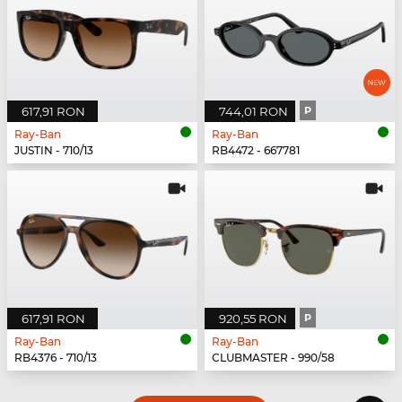
617,91 RON
744,01 RON
P
Ray-Ban
Ray-Ban
JUSTIN - 710/13
RB4472 - 667781
617,91 RON
920,55 RON
P
Ray-Ban
Ray-Ban
RB4376 - 710/13
CLUBMASTER - 990/58