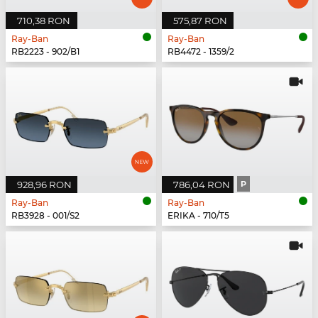
710,38 RON
575,87 RON
Ray-Ban
Ray-Ban
RB2223 - 902/B1
RB4472 - 1359/2
928,96 RON
786,04 RON
P
Ray-Ban
Ray-Ban
RB3928 - 001/S2
ERIKA - 710/T5