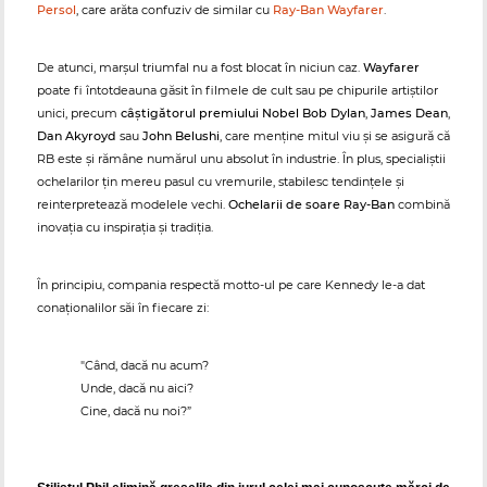
Persol
, care arăta confuziv de similar cu
Ray-Ban Wayfarer
.
De atunci, marșul triumfal nu a fost blocat în niciun caz.
Wayfarer
poate fi întotdeauna găsit în filmele de cult sau pe chipurile artiștilor
unici, precum
câștigătorul premiului Nobel Bob Dylan
,
James Dean
,
Dan Akyroyd
sau
John Belushi
, care menține mitul viu și se asigură că
RB este și rămâne numărul unu absolut în industrie. În plus, specialiștii
ochelarilor țin mereu pasul cu vremurile, stabilesc tendințele și
reinterpretează modelele vechi.
Ochelarii de soare Ray-Ban
combină
inovația cu inspirația și tradiția.
În principiu, compania respectă motto-ul pe care Kennedy le-a dat
conaționalilor săi în fiecare zi:
"Când, dacă nu acum?
Unde, dacă nu aici?
Cine, dacă nu noi?”