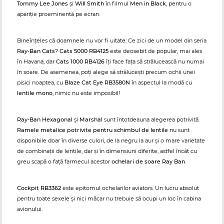
Tommy Lee Jones
și
Will Smith
în filmul
Men in Black
, pentru o
apariție proeminentă pe ecran.
Bineînțeles că doamnele nu vor fi uitate: Ce zici de un model din seria
Ray-Ban Cats
?
Cats 5000 RB4125
este deosebit de popular, mai ales
în Havana, dar
Cats 1000 RB4126
îți face fața să strălucească nu numai
în soare. De asemenea, poți alege să strălucești precum ochii unei
pisici noaptea, cu
Blaze Cat Eye RB3580N
în aspectul la modă cu
lentile mono
, nimic nu este imposibil!
Ray-Ban Hexagonal
și
Marshal
sunt întotdeauna alegerea potrivită.
Ramele metalice potrivite pentru schimbul de lentile
nu sunt
disponibile doar în diverse culori, de la negru la aur și o mare varietate
de combinații de lentile, dar și în dimensiuni diferite, astfel încât cu
greu scapă o față farmecul acestor
ochelari de soare Ray Ban
.
Cockpit RB3362
este epitomul ochelarilor aviators. Un lucru absolut
pentru toate sexele și nici măcar nu trebuie să ocupi un loc în cabina
avionului.