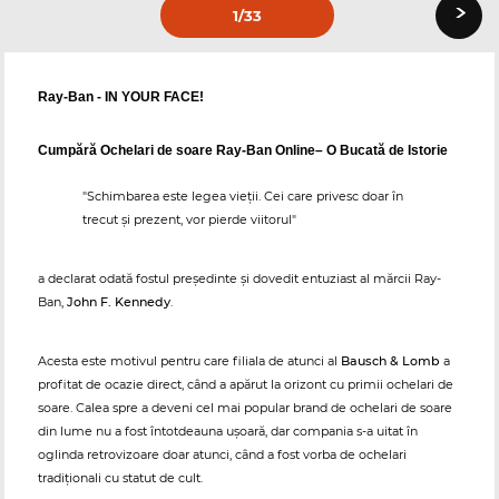
›
1
/33
Ray-Ban - IN YOUR FACE!
Cumpără Ochelari de soare Ray-Ban Online– O Bucată de Istorie
"Schimbarea este legea vieții. Cei care privesc doar în
trecut și prezent, vor pierde viitorul"
a declarat odată fostul președinte și dovedit entuziast al mărcii Ray-
Ban,
John F. Kennedy
.
Acesta este motivul pentru care filiala de atunci al
Bausch & Lomb
a
profitat de ocazie direct, când a apărut la orizont cu primii ochelari de
soare. Calea spre a deveni cel mai popular brand de ochelari de soare
din lume nu a fost întotdeauna ușoară, dar compania s-a uitat în
oglinda retrovizoare doar atunci, când a fost vorba de ochelari
tradiționali cu statut de cult.