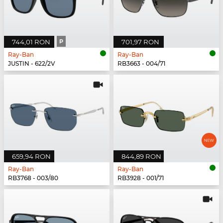
744,01 RON
P
701,97 RON
Ray-Ban
Ray-Ban
JUSTIN - 622/2V
RB3663 - 004/71
659,94 RON
844,89 RON
Ray-Ban
Ray-Ban
RB3768 - 003/80
RB3928 - 001/71