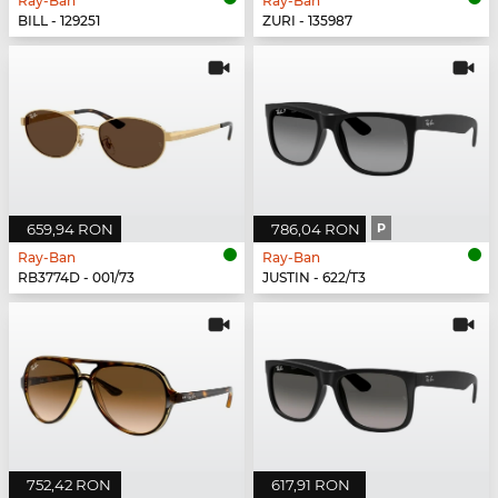
Ray-Ban
Ray-Ban
BILL - 129251
ZURI - 135987
659,94 RON
786,04 RON
P
Ray-Ban
Ray-Ban
RB3774D - 001/73
JUSTIN - 622/T3
752,42 RON
617,91 RON