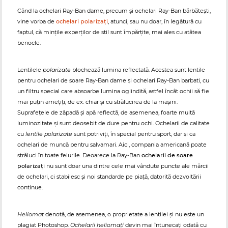
Când la ochelari Ray-Ban dame, precum și ochelari Ray-Ban bărbătești,
vine vorba de
ochelari polarizați
, atunci, sau nu doar, în legătură cu
faptul, că mințile experților de stil sunt împărțite, mai ales cu atâtea
benocle.
Lentilele
polarizate
blochează lumina reflectată. Acestea sunt lentile
pentru ochelari de soare Ray-Ban dame și ochelari Ray-Ban barbati, cu
un filtru special care absoarbe lumina oglindită, astfel încât ochii să fie
mai puțin amețiți, de ex. chiar și cu strălucirea de la mașini.
Suprafețele de zăpadă și apă reflectă, de asemenea, foarte multă
luminozitate și sunt deosebit de dure pentru ochi. Ochelarii de calitate
cu
lentile polarizate
sunt potriviți, în special pentru sport, dar și ca
ochelari de muncă pentru salvamari. Aici, compania americană poate
străluci în toate felurile. Deoarece la Ray-Ban
ochelarii de soare
polarizați
nu sunt doar una dintre cele mai vândute puncte ale mărcii
de ochelari, ci stabilesc și noi standarde pe piață, datorită dezvoltării
continue.
Heliomat
denotă, de asemenea, o proprietate a lentilei și nu este un
plagiat Photoshop.
Ochelarii heliomați
devin mai întunecați odată cu