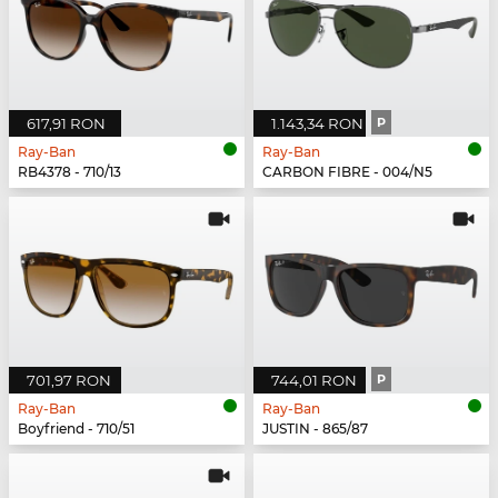
617,91 RON
1.143,34 RON
P
Ray-Ban
Ray-Ban
RB4378 - 710/13
CARBON FIBRE - 004/N5
701,97 RON
744,01 RON
P
Ray-Ban
Ray-Ban
Boyfriend - 710/51
JUSTIN - 865/87