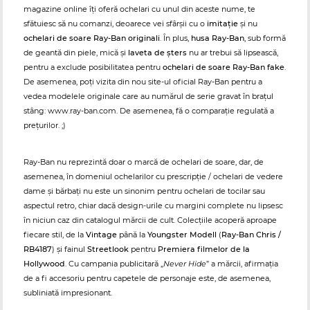
magazine online îți oferă ochelari cu unul din aceste nume, te
sfătuiesc să nu comanzi, deoarece vei sfârșii cu o
imitație
și nu
ochelari de soare Ray-Ban originali
. În plus,
husa Ray-Ban
, sub formă
de geantă din piele, mică și
laveta de șters
nu ar trebui să lipsească,
pentru a exclude posibilitatea pentru
ochelari de soare Ray-Ban fake
.
De asemenea, poți vizita din nou site-ul oficial Ray-Ban pentru a
vedea modelele originale care au numărul de serie gravat în brațul
stâng: www.ray-ban.com. De asemenea, fă o comparație regulată a
prețurilor. ;)
Ray-Ban nu reprezintă doar o marcă de ochelari de soare, dar, de
asemenea, în domeniul ochelarilor cu prescripție / ochelari de vedere
dame și bărbați nu este un sinonim pentru ochelari de tocilar sau
aspectul retro, chiar dacă design-urile cu margini complete nu lipsesc
în niciun caz din catalogul mărcii de cult. Colecțiile acoperă aproape
fiecare stil, de la
Vintage
până la
Youngster Modell
(
Ray-Ban Chris /
RB4187
) și fainul
Streetlook
pentru
Premiera filmelor de la
Hollywood
. Cu campania publicitară „
Never Hide
” a mărcii, afirmația
de a fi accesoriu pentru capetele de personaje este, de asemenea,
subliniată impresionant.