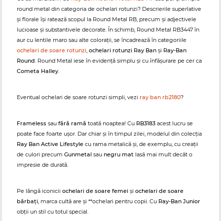
round metal din categoria de ochelari rotunzi? Descrierile superlative
și florale își ratează scopul la Round Metal RB, precum și adjectivele
lucioase și substantivele decorate. În schimb, Round Metal RB3447 în
aur cu lentile maro sau alte colorații, se încadrează în categoriile
ochelari de soare rotunzi
,
ochelari rotunzi Ray Ban
și
Ray-Ban
Round
. Round Metal iese în evidență simplu și cu înfășurare pe cer ca
Cometa Halley
.
Eventual ochelari de soare rotunzi simpli, vezi
ray ban rb2180
?
Frameless
sau
fără ramă
toată noaptea! Cu
RB3183
acest lucru se
poate face foarte ușor. Dar chiar și în timpul zilei, modelul din colecția
Ray Ban Active Lifestyle
cu rama metalică și, de exemplu, cu creații
de culori precum
Gunmetal
sau
negru mat
lasă mai mult decât o
impresie de durată.
Pe lângă iconicii
ochelari de soare femei
și
ochelari de soare
bărbați
, marca cultă are și **ochelari pentru copii. Cu
Ray-Ban Junior
obții un stil cu totul special.