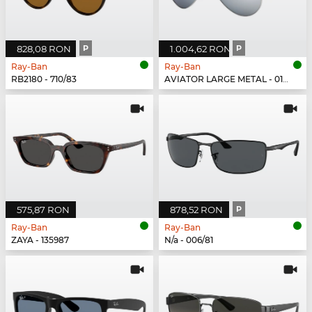
828,08 RON
P
1.004,62 RON
P
Ray-Ban
Ray-Ban
RB2180 - 710/83
AVIATOR LARGE METAL - 019/W3
575,87 RON
878,52 RON
P
Ray-Ban
Ray-Ban
ZAYA - 135987
N/a - 006/81