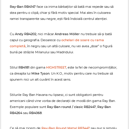
Ray-Ban RB4147
face ca inima bărbaților să bată mai repede sau să
stea pentru o clipă, chiar și fără motiv special. Mai ales în culoarea
ramei transparente sau negre, ești fără îndoială centrul atenției.
Cu
Andy RB4202
, nici măcar
Andreas Möller
nu trebuie să-și bată
capul cu geografia. Deoarece cu
ochelari de soare cu rama
completă
, în negru sau un altă culoare, nu vei avea „doar” o figură
bună pe străzile Milanului sau Madridului.
Stilul
RB4181
din gama
HIGHSTREET
, este la fel de necompromițător,
ca dreapta lui
Mike Tyson
. Un K.O., motiv pentru care nu trebuie să
spunem nici un alt cuvânt în acest sens.
Stilurile Ray Ban Havana nu lipsesc, ci sunt obligatorii pentru
americani când vine vorba de declarații de modă din gama Ray Ban.
Exemple populare sunt
Ray-Ban round / clasic RB2447
,
Ray-Ban
RB4264
sau
RB4068
.
Ce să mai zicem de
Ray-Ban Round Metal RB3447
sau pur și simplu