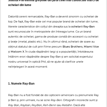
Stilistul Phil elimină greșelile din jurul celei mai cunoscute mărci de
ochelari din lume
Datorită cererii remarcabile, Ray-Ban a devenit sinonim cu ochelari de
top. De fapt, Ray-Ban este cel mai popular brand de ochelari din lume;
literele caracteristice din colțul din dreapta sus la
ochelarii Ray-Ban
sunt recunoscute în metropolele din întreaga lume. Ca un brand
autentic de ochelari, gama de produse constă din accesorii cu ochelari
și brațe (metal, plastic etc.). Nu în ultimul rând, ochelarii de soare au
obținut statutul de cult prin filme precum
Blues Brothers
,
Miami Vice
și
Malcom X
. În ciuda răspândirii largi și a popularității, întotdeauna
întâlnim erori răspândite despre Ray-Ban și am solicitat expertului
nostru universal în optică Phil, să ne ajute să clarifice unele
neînțelegeri în acest moment:
1. Numele Ray-Ban
Ray-Ban nu a fost fondat de doi opticieni americani cu prenumele Ray
și Ben și, prin urmare, nu se scrie
Ray-Ben
. Ortografii incorecte sunt și:
Ray Ban
,
Rayban
,
ReyBan
,
Reh-Benn
sau
Rebähn
. Dacă alte