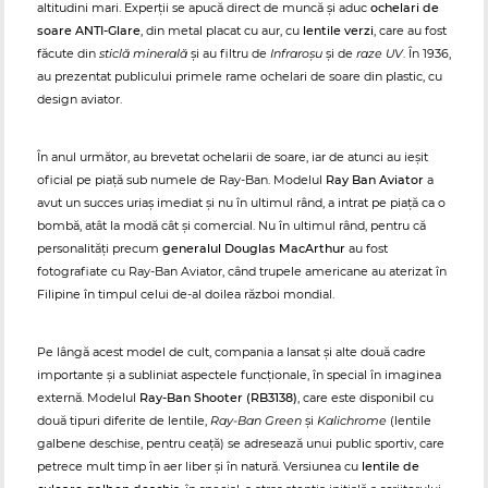
altitudini mari. Experții se apucă direct de muncă și aduc
ochelari de
soare ANTI-Glare
, din metal placat cu aur, cu
lentile verzi
, care au fost
făcute din
sticlă minerală
și au filtru de
Infraroșu
și de
raze UV
. În 1936,
au prezentat publicului primele rame ochelari de soare din plastic, cu
design aviator.
În anul următor, au brevetat ochelarii de soare, iar de atunci au ieșit
oficial pe piață sub numele de Ray-Ban. Modelul
Ray Ban Aviator
a
avut un succes uriaș imediat și nu în ultimul rând, a intrat pe piață ca o
bombă, atât la modă cât și comercial. Nu în ultimul rând, pentru că
personalități precum
generalul Douglas MacArthur
au fost
fotografiate cu Ray-Ban Aviator, când trupele americane au aterizat în
Filipine în timpul celui de-al doilea război mondial.
Pe lângă acest model de cult, compania a lansat și alte două cadre
importante și a subliniat aspectele funcționale, în special în imaginea
externă. Modelul
Ray-Ban Shooter (RB3138)
, care este disponibil cu
două tipuri diferite de lentile,
Ray-Ban Green
și
Kalichrome
(lentile
galbene deschise, pentru ceață) se adresează unui public sportiv, care
petrece mult timp în aer liber și în natură. Versiunea cu
lentile de