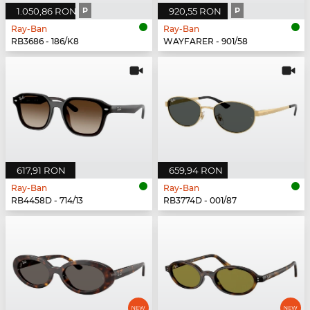
1.050,86 RON
P
920,55 RON
P
Ray-Ban
Ray-Ban
RB3686 - 186/K8
WAYFARER - 901/58
617,91 RON
659,94 RON
Ray-Ban
Ray-Ban
RB4458D - 714/13
RB3774D - 001/87