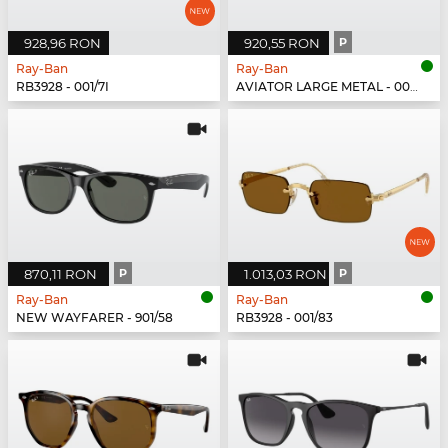
928,96 RON
920,55 RON
P
Ray-Ban
Ray-Ban
RB3928 - 001/7I
AVIATOR LARGE METAL - 002/48
870,11 RON
P
1.013,03 RON
P
Ray-Ban
Ray-Ban
NEW WAYFARER - 901/58
RB3928 - 001/83