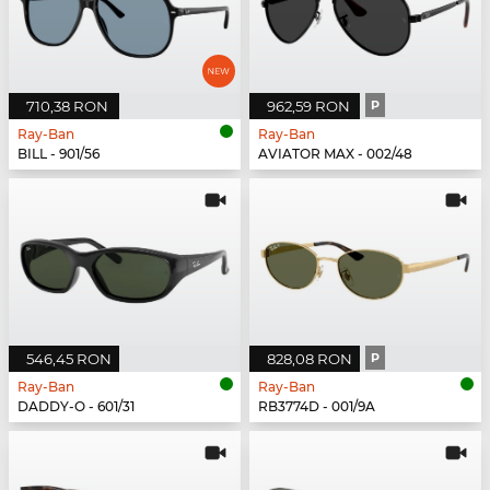
710,38 RON
962,59 RON
P
Ray-Ban
Ray-Ban
BILL - 901/56
AVIATOR MAX - 002/48
546,45 RON
828,08 RON
P
Ray-Ban
Ray-Ban
DADDY-O - 601/31
RB3774D - 001/9A