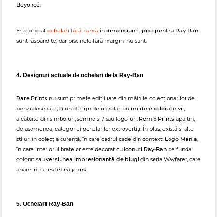
Beyoncé
.
Este oficial:
ochelari fără ramă
în
dimensiuni tipice pentru Ray-Ban
sunt răspândite, dar piscinele fără margini nu sunt.
4. Designuri actuale de ochelari de la Ray-Ban
Rare Prints
nu sunt primele ediții rare din mâinile colecționarilor de
benzi desenate, ci un design de ochelari cu
modele colorate vii
,
alcătuite din simboluri, semne și / sau logo-uri.
Remix Prints
aparțin,
de asemenea, categoriei ochelarilor extrovertiți. În plus, există și alte
stiluri în colecția curentă, în care cadrul cade din context:
Logo Mania
,
în care interiorul brațelor este decorat cu
Iconuri Ray-Ban
pe fundal
colorat sau
versiunea impresionantă de blugi
din seria Wayfarer, care
apare într-o
estetică jeans
.
5. Ochelarii Ray-Ban