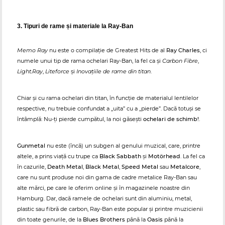
3. Tipuri de rame și materiale la Ray-Ban
Memo Ray
nu este o compilație de Greatest Hits de al
Ray Charles
, ci
numele unui tip de rama ochelari Ray-Ban, la fel ca și
Carbon Fibre
,
Light.Ray
,
Liteforce
și
Inovațiile de rame din titan
.
Chiar și cu rama ochelari din titan, în funcție de materialul lentilelor
respective, nu trebuie confundat a „uita” cu a „pierde”. Dacă totuși se
întâmplă: Nu-ți pierde cumpătul, la noi găsești
ochelari de schimb!
.
Gunmetal
nu este (încă) un subgen al genului muzical, care, printre
altele, a prins viață cu trupe ca
Black Sabbath
și
Motörhead
. La fel ca
în cazurile,
Death Metal
,
Black Metal
,
Speed Metal
sau
Metalcore
,
care nu sunt produse noi din gama de cadre metalice Ray-Ban sau
alte mărci, pe care le oferim online și în magazinele noastre din
Hamburg. Dar, dacă ramele de ochelari sunt din aluminiu, metal,
plastic sau fibră de carbon, Ray-Ban este popular și printre muzicienii
din toate genurile, de la
Blues Brothers
până la
Oasis
până la