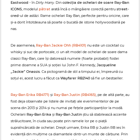
Eastwood
- în
Dirty Harry
. Din
colecția de ochelari de soare Ray-Ban
ICONS
, modelul
pătrat
arată încă o mângâiere corectă pentru
street-
cred
-ul de astăzi. Rame ochelari Ray Ban, perfecte pentru oricine, care
și-a dorit întotdeauna să poarte o bucată de istorie hollywoodiană pe
nas.
De asemenea,
Ray-Ban Jackie Ohh (RB4101)
nu este un cocktail cu
whisky și suc de portocale, ci un alt model de ochelari de soare dama
clasici Ray-Ban, care își datorează numele (foarte probabil) fostei
prime doamne a SUA și soției lui John F. Kennedy,
Jacqueline
„Jackie” Onassis
. Ca pictogramă de stil a timpului ei, împreună cu
soțul ei, acest lucru a făcut ca
Wayfarer RB2140
să fie un bestseller.
Ray-Ban Erika RB4171)
și
Ray-Ban Justin (RB4165)
, pe de altă parte, au
fost deja observate pe listele de invitați ale evenimentelor de pe
scena din 2013 și 2014 și nu numai pe fețele participanților la modă.
Ochelarii
Ray-Ban Erika
și
Ray-Ban Justin
știu să stabilească accente
strălucitoare, în ciuda sau poate prin ramele lor pe o piață
supraîncărcată de ochelari. Drept urmare, Erika RB și Justin RB ies în
evidență din mulțime ca diamantele dintr-un munte de cărbune. Prin