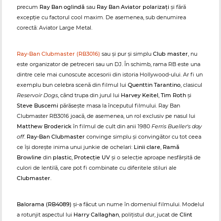
precum
Ray Ban oglindă
sau
Ray Ban Aviator polarizați
și fără
excepție cu factorul cool maxim. De asemenea, sub denumirea
corectă: Aviator Large Metal.
Ray-Ban Clubmaster (RB3016)
sau și pur și simplu
Club master
, nu
este organizator de petreceri sau un DJ. În schimb, rama RB este una
dintre cele mai cunoscute accesorii din istoria Hollywood-ului. Ar fi un
exemplu bun celebra scenă din filmul lui
Quenttin Tarantino
, clasicul
Reservoir Dogs
, când trupa din jurul lui
Harvey Keitel
,
Tim Roth
și
Steve Buscemi
părăsește masa la începutul filmului. Ray Ban
Clubmaster RB3016 joacă, de asemenea, un rol exclusiv pe nasul lui
Matthew Broderick
în filmul de cult din anii 1980
Ferris Bueller's day
off
.
Ray-Ban Clubmaster
convinge simplu și convingător cu tot ceea
ce își dorește inima unui junkie de ochelari:
Linii clare
,
Ramă
Browline
din
plastic
,
Protecție UV
și o selecție aproape nesfârșită de
culori de lentilă, care pot fi combinate cu diferitele stiluri ale
Clubmaster
.
Balorama (RB4089)
și-a făcut un nume în domeniul filmului. Modelul
a rotunjit aspectul lui
Harry Callaghan
, polițistul dur, jucat de
Clint