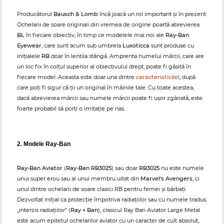
Producătorul
Bausch & Lomb
încă joacă un rol important și în prezent.
Ochelarii de soare originali din vremea de origine poartă abrevierea
BL
în fiecare obiectiv, în timp ce modelele mai noi ale
Ray-Ban
Eyewear
, care sunt acum sub umbrela
Luxoticca
sunt produse cu
inițialele
RB
doar în lentila stângă. Amprenta numelui mărcii, care are
un loc fix în colțul superior al obiectivului drept, poate fi găsită în
fiecare model. Aceasta este doar una dintre
caracteristicilel
, după
care poți fi sigur că ții un original în mâinile tale. Cu toate acestea,
dacă abrevierea mărcii sau numele mărcii poate fi ușor zgâriată, este
foarte probabil să porți o imitație pe nas.
2. Modele Ray-Ban
Ray-Ban Aviator
(
Ray-Ban RB3025
) sau doar
RB3025
nu este numele
unui super erou sau al unui membru uitat din
Marvel's Avengers
, ci
unul dintre ochelarii de soare clasici RB pentru femei și bărbați.
Dezvoltat inițial ca protecție împotriva radiațiilor sau cu numele tradus:
„interzis radiațiilor” (
Ray + Ban
), clasicul Ray Ban Aviator Large Metal
este acum epitetul ochelarilor aviator cu un caracter de cult absolut,