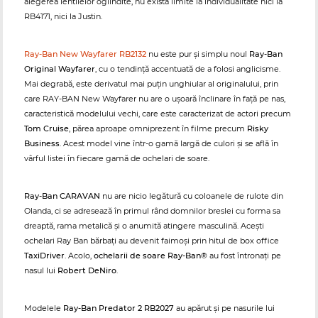
alegerea lentilelor oglindite, nu există limite la individualitate nici la
RB4171, nici la Justin.
Ray-Ban New Wayfarer RB2132
nu este pur și simplu noul
Ray-Ban
Original Wayfarer
, cu o tendință accentuată de a folosi anglicisme.
Mai degrabă, este derivatul mai puțin unghiular al originalului, prin
care RAY-BAN New Wayfarer nu are o ușoară înclinare în față pe nas,
caracteristică modelului vechi, care este caracterizat de actori precum
Tom Cruise
, părea aproape omniprezent în filme precum
Risky
Business
. Acest model vine într-o gamă largă de culori și se află în
vârful listei în fiecare gamă de ochelari de soare.
Ray-Ban CARAVAN
nu are nicio legătură cu coloanele de rulote din
Olanda, ci se adresează în primul rând domnilor breslei cu forma sa
dreaptă, rama metalică și o anumită atingere masculină. Acești
ochelari Ray Ban bărbați au devenit faimoși prin hitul de box office
TaxiDriver
. Acolo,
ochelarii de soare Ray-Ban®
au fost întronați pe
nasul lui
Robert DeNiro
.
Modelele
Ray-Ban Predator 2 RB2027
au apărut și pe nasurile lui