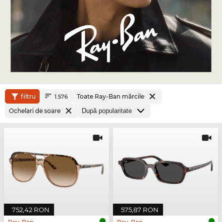
filtru
Toate Ray-Ban mărcile
1.576
Ochelari de soare
752,42 RON
575,87 RON