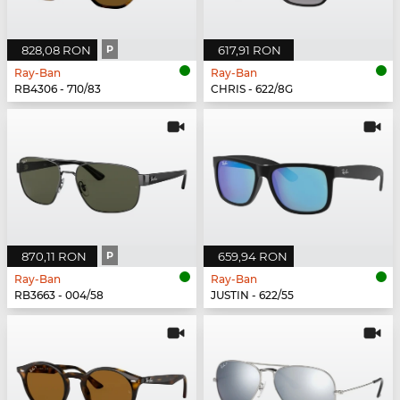
828,08 RON
P
617,91 RON
Ray-Ban
Ray-Ban
RB4306 - 710/83
CHRIS - 622/8G
870,11 RON
P
659,94 RON
Ray-Ban
Ray-Ban
RB3663 - 004/58
JUSTIN - 622/55