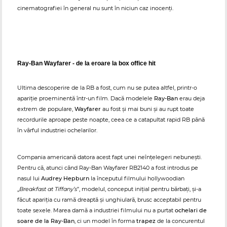
cinematografiei în general nu sunt în niciun caz inocenți.
Ray-Ban Wayfarer - de la eroare la box office hit
Ultima descoperire de la RB a fost, cum nu se putea altfel, printr-o
apariție proeminentă într-un film. Dacă modelele
Ray-Ban
erau deja
extrem de populare,
Wayfarer
au fost și mai buni și au rupt toate
recordurile aproape peste noapte, ceea ce a catapultat rapid RB până
în vârful industriei ochelarilor.
Compania americană datora acest fapt unei neînțelegeri nebunești.
Pentru că, atunci când Ray-Ban Wayfarer RB2140 a fost introdus pe
nasul lui
Audrey Hepburn
la începutul filmului hollywoodian
„
Breakfast at Tiffany’s
”, modelul, conceput inițial pentru bărbați, și-a
făcut apariția cu ramă dreaptă și unghiulară, brusc acceptabil pentru
toate sexele. Marea damă a industriei filmului nu a purtat
ochelari de
soare de la Ray-Ban
, ci un model în forma
trapez
de la concurentul