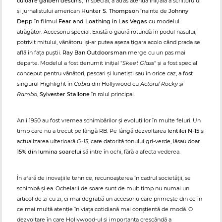
culoare galben deschis
, în special, a atras atenția inițială a scriitorului
și jurnalistului american
Hunter S. Thompson
înainte de
Johnny
Depp
în filmul
Fear and Loathing in Las Vegas
cu modelul
atrăgător. Accesoriu special: Există o gaură rotundă în podul nasului,
potrivit mitului, vânătorul și-ar putea așeza țigara acolo când prada se
află în fața puștii.
Ray Ban Outdoorsman
merge cu un pas mai
departe. Modelul a fost denumit inițial "
Skeet Glass
" și a fost special
conceput pentru vânători, pescari și lunetiști sau în orice caz, a fost
singurul Highlight în
Cobra
din Hollywood cu
Actorul Rocky și
Rambo
,
Sylvester Stallone
în rolul principal.
Anii 1950 au fost vremea schimbărilor și evoluțiilor în multe feluri. Un
timp care nu a trecut pe lângă RB. Pe lângă dezvoltarea
lentilei N-15
și
actualizarea ulterioară
G-15
, care datorită tonului gri-verde, lăsau doar
15% din lumina soarelui
să intre în ochi, fără a afecta vederea.
În afară de inovațiile tehnice, recunoașterea în cadrul societății, se
schimbă și ea. Ochelarii de soare sunt de mult timp nu numai un
articol de zi cu zi, ci mai degrabă un accesoriu care primește din ce în
ce mai multă atenție în viața cotidiană mai conștientă de modă. O
dezvoltare în care Hollywood-ul și importanța crescândă a