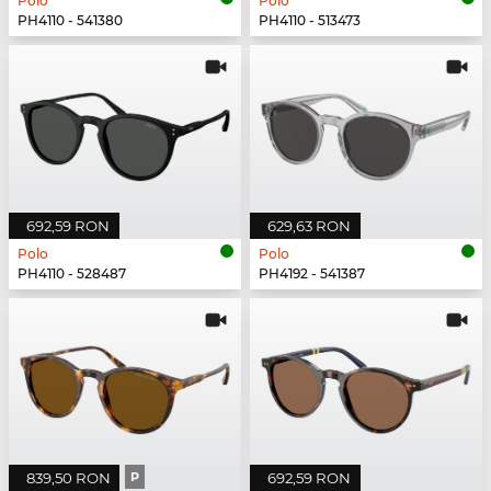
Polo
Polo
PH4110 - 541380
PH4110 - 513473
692,59 RON
629,63 RON
Polo
Polo
PH4110 - 528487
PH4192 - 541387
839,50 RON
P
692,59 RON