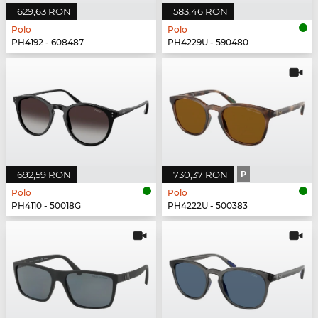
629,63 RON
583,46 RON
Polo
Polo
PH4192 - 608487
PH4229U - 590480
692,59 RON
730,37 RON
P
Polo
Polo
PH4110 - 50018G
PH4222U - 500383