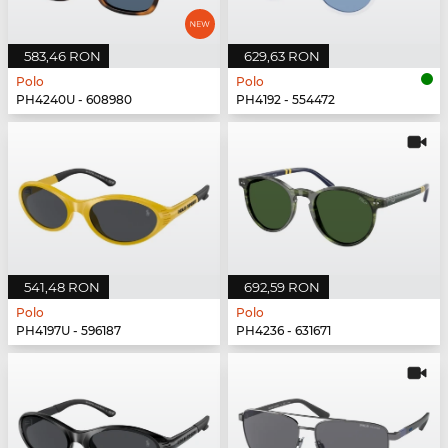
583,46 RON
629,63 RON
Polo
Polo
PH4240U - 608980
PH4192 - 554472
541,48 RON
692,59 RON
Polo
Polo
PH4197U - 596187
PH4236 - 631671