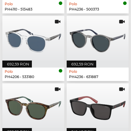
Polo
Polo
PH4110 - 513483
PH4236 - 500373
692,59 RON
692,59 RON
Polo
Polo
PH4206 - 533180
PH4236 - 631887