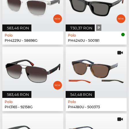
583,46 RON
730,37 RON
P
Polo
Polo
PH4229U - 58698G
PH4240U - 500181
583,46 RON
541,48 RON
Polo
Polo
PH3165 - 92158G
PH4180U - 500373