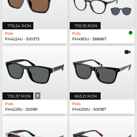
776,54 RON
755,55 RON
Polo
Polo
PH4224U - 500373
PH4183U - 588687
730,37 RON
P
663,21 RON
Polo
Polo
PH4229U - 500181
PH4205U - 500187