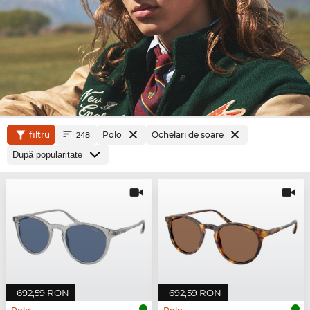
filtru
Polo
Ochelari de soare
248
692,59 RON
692,59 RON