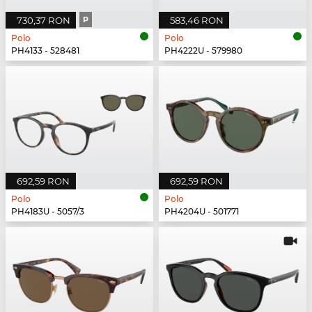
730,37 RON
P
583,46 RON
Polo
Polo
PH4133 - 528481
PH4222U - 579980
692,59 RON
692,59 RON
Polo
Polo
PH4183U - 5057/3
PH4204U - 501771