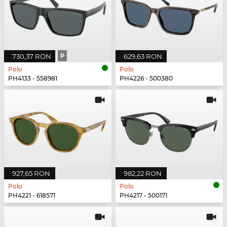
730,37 RON
P
629,63 RON
Polo
Polo
PH4133 - 558981
PH4226 - 500380
927,65 RON
982,22 RON
Polo
Polo
PH4221 - 618571
PH4217 - 500171