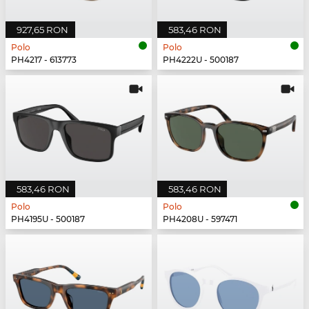
927,65 RON
583,46 RON
Polo
Polo
PH4217 - 613773
PH4222U - 500187
583,46 RON
583,46 RON
Polo
Polo
PH4195U - 500187
PH4208U - 597471