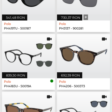
541,48 RON
730,37 RON
P
Polo
Polo
PH4197U - 500187
PH3137 - 900281
839,50 RON
692,59 RON
Polo
Polo
PH4183U - 50019A
PH4206 - 500373