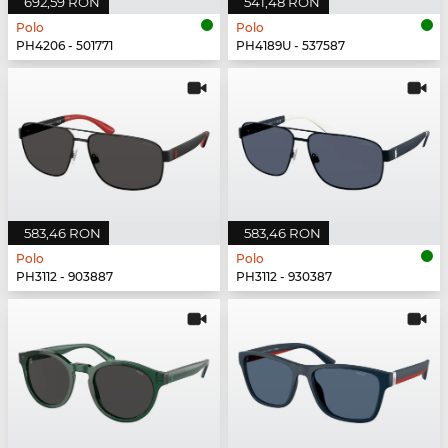
692,59 RON
541,48 RON
Polo
Polo
PH4206 - 501771
PH4189U - 537587
583,46 RON
583,46 RON
Polo
Polo
PH3112 - 903887
PH3112 - 930387