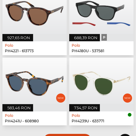
927,65 RON
688,39 RON
P
Polo
Polo
PH4221 - 613773
PH4180U - 537581
583,46 RON
734,57 RON
Polo
Polo
PH4241U - 608980
PH4239U - 635771