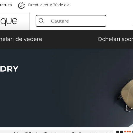
gratuita
Drept la retur 30 de zile
elari de vedere
Ochelari spor
RDRY