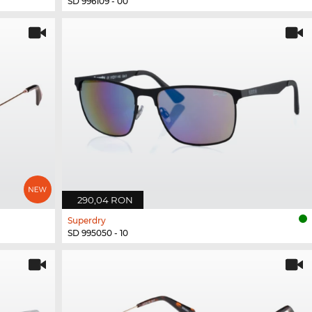
SD 996109 - 00
290,04 RON
Superdry
SD 995050 - 10