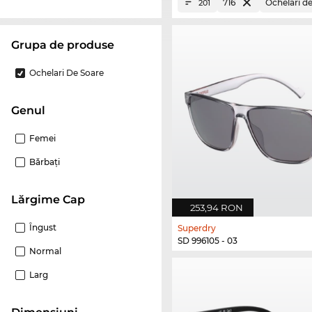
716
Ochelari d
201
Grupa de produse
Ochelari De Soare
Genul
Femei
Bărbaţi
Lărgime Cap
253,94 RON
Îngust
Superdry
SD 996105 - 03
Normal
Larg