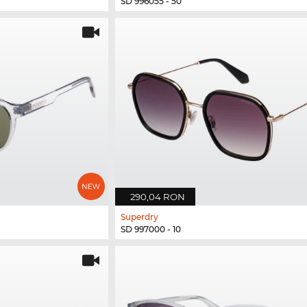
SD 996055 - 50
290,04 RON
Superdry
SD 997000 - 10