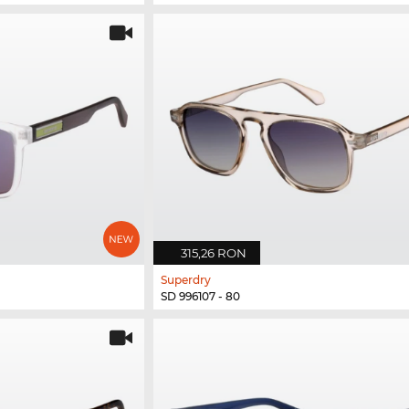
315,26 RON
Superdry
SD 996107 - 80