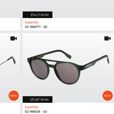
374,11 RON
Superdry
SD 996077 - 60
231,87 RON
Superdry
SD 996108 - 40