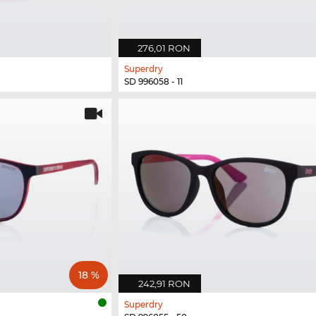
276,01 RON
Superdry
SD 996058 - 11
18 %
242,91 RON
Superdry