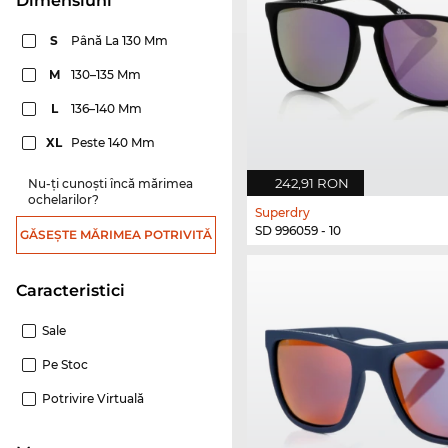
dimensiuni
S
Până La 130 Mm
M
130–135 Mm
L
136–140 Mm
XL
Peste 140 Mm
242,91 RON
Nu-ți cunoști încă mărimea
ochelarilor?
Superdry
SD 996059 - 10
GĂSEȘTE MĂRIMEA POTRIVITĂ
Caracteristici
Sale
Pe Stoc
Potrivire Virtuală