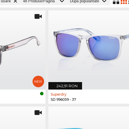
e soare
242,91 RON
Superdry
SD 996059 - 37