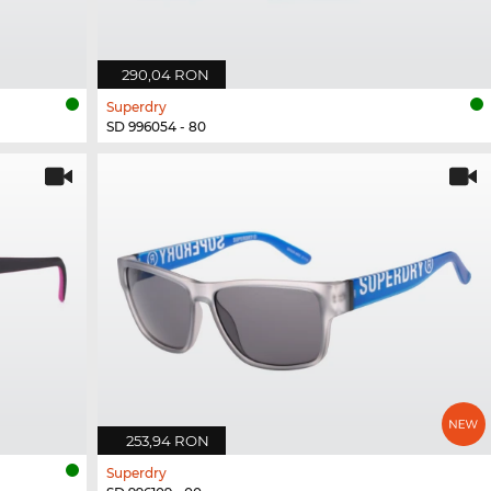
290,04 RON
Superdry
SD 996054 - 80
253,94 RON
Superdry