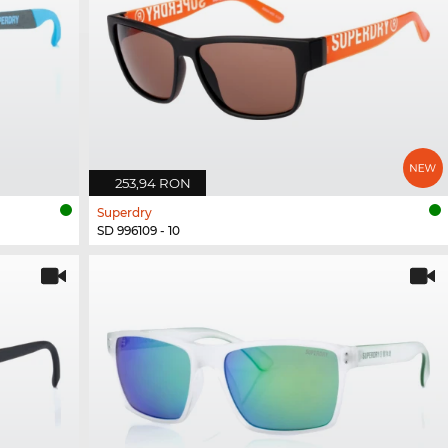
253,94 RON
Superdry
SD 996109 - 10