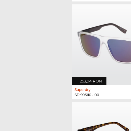
253,94 RON
Superdry
SD 996110 - 00