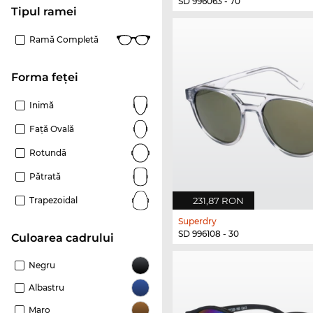
SD 996063 - 70
Tipul ramei
Ramă Completă
Forma feței
Inimă
Față Ovală
Rotundă
Pătrată
231,87 RON
Trapezoidal
Superdry
SD 996108 - 30
Culoarea cadrului
Negru
Albastru
Maro