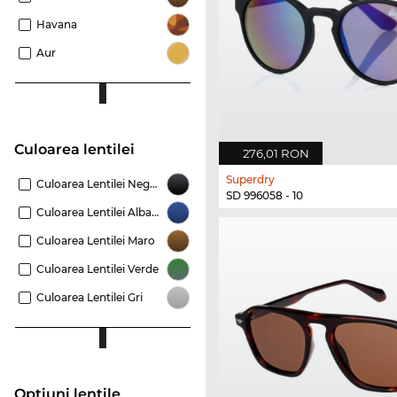
Havana
Aur
Culoarea lentilei
276,01 RON
Superdry
Culoarea Lentilei Negru
SD 996058 - 10
Culoarea Lentilei Albastru
Culoarea Lentilei Maro
Culoarea Lentilei Verde
Culoarea Lentilei Gri
Opțiuni lentile