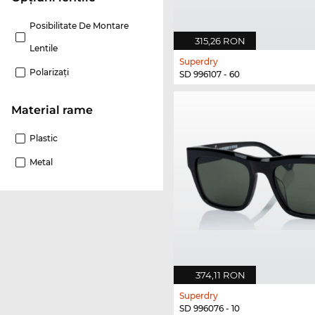
Posibilitate De Montare
315,26 RON
Lentile
Superdry
Polarizaţi
SD 996107 - 60
Material rame
Plastic
Metal
374,11 RON
Superdry
SD 996076 - 10