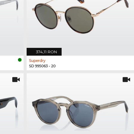
374,11 RON
Superdry
SD 995063 - 20