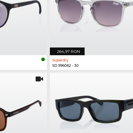
264,97 RON
Superdry
SD 996062 - 30