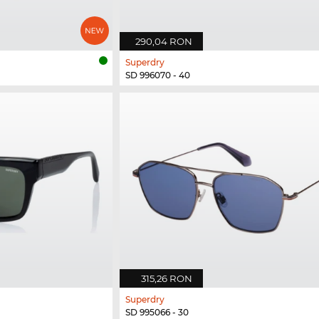
290,04 RON
Superdry
SD 996070 - 40
315,26 RON
Superdry
SD 995066 - 30