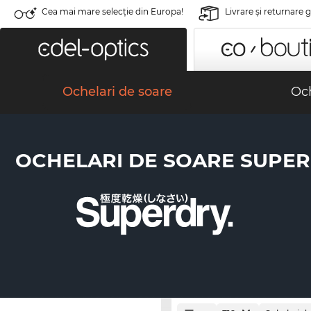
Cea mai mare selecție din Europa!
Livrare şi returnare 
Ochelari de soare
Och
OCHELARI DE SOARE SUPE