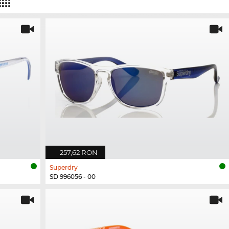
257,62 RON
Superdry
SD 996056 - 00