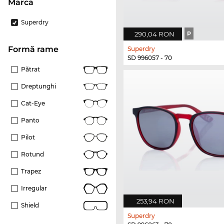
marca
Superdry
290,04 RON
P
Formă rame
Superdry
SD 996057 - 70
Pătrat
Dreptunghi
Cat-Eye
Panto
Pilot
Rotund
Trapez
Irregular
253,94 RON
Shield
Superdry