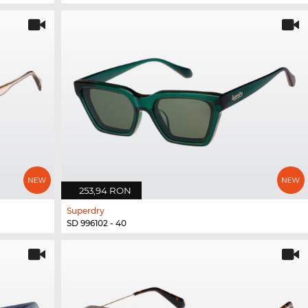
253,94 RON
Superdry
SD 996102 - 40