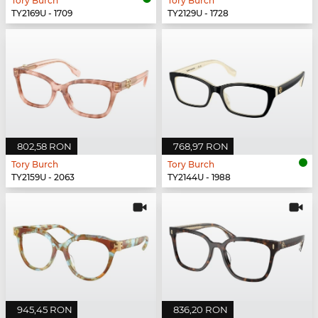
Tory Burch
Tory Burch
TY2169U - 1709
TY2129U - 1728
802,58 RON
768,97 RON
Tory Burch
Tory Burch
TY2159U - 2063
TY2144U - 1988
945,45 RON
836,20 RON