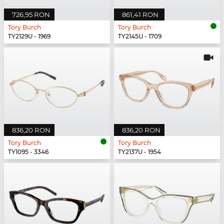
726,95 RON
861,41 RON
Tory Burch
Tory Burch
TY2129U - 1969
TY2145U - 1709
836,20 RON
836,20 RON
Tory Burch
Tory Burch
TY1095 - 3346
TY2137U - 1954