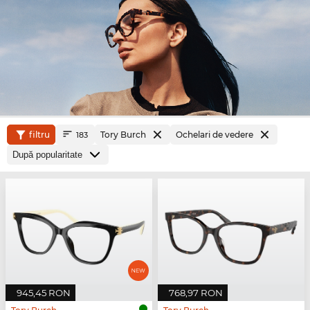
filtru
Tory Burch
Ochelari de vedere
183
945,45 RON
768,97 RON