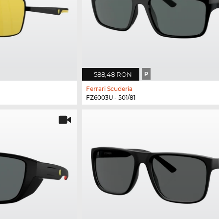
588,48 RON
P
Ferrari Scuderia
FZ6003U - 501/81