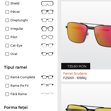
Shield
Pătrat
Dreptunghi
Irregular
Pilot
Cat-Eye
Oval
735,60 RON
Tipul ramei
Ferrari Scuderia
Ramă Completă
FZ5001 - 109/6Q
Rame Pe Fir
Fără Rame
Forma feței