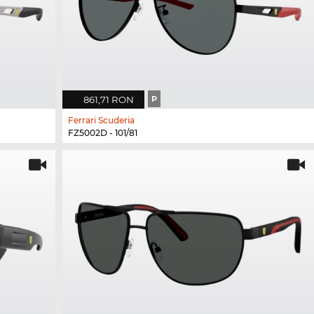
861,71 RON
P
Ferrari Scuderia
FZ5002D - 101/81