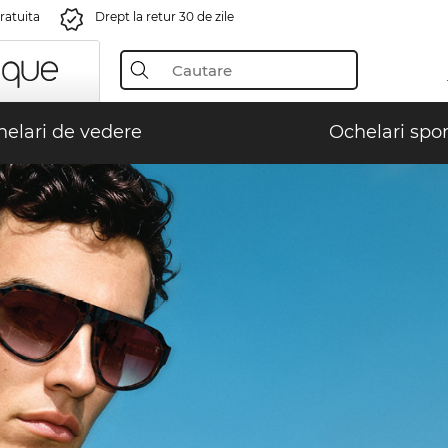
gratuita
Drept la retur 30 de zile
elari de vedere
Ochelari spor