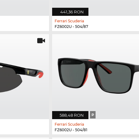
441,36 RON
Ferrari Scuderia
FZ6002U - 504/87
588,48 RON
P
Ferrari Scuderia
FZ6002U - 504/81