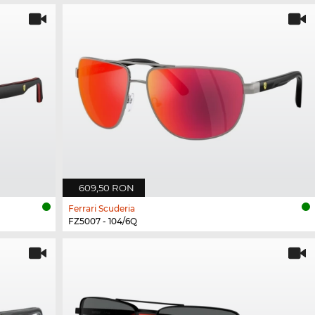
609,50 RON
Ferrari Scuderia
FZ5007 - 104/6Q