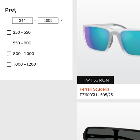
Preţ
–
✓
250 – 550
550 – 800
800 – 1.000
1.000 – 1.200
441,36 RON
Ferrari Scuderia
FZ6003U - 505/25