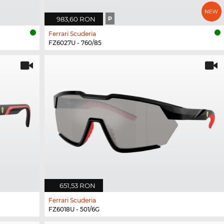
983,60 RON
P
Ferrari Scuderia
FZ6027U - 760/85
651,53 RON
Ferrari Scuderia
FZ6018U - 501/6G