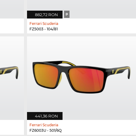
882,72 RON
P
Ferrari Scuderia
FZ5003 - 104/81
441,36 RON
Ferrari Scuderia
FZ6003U - 501/6Q