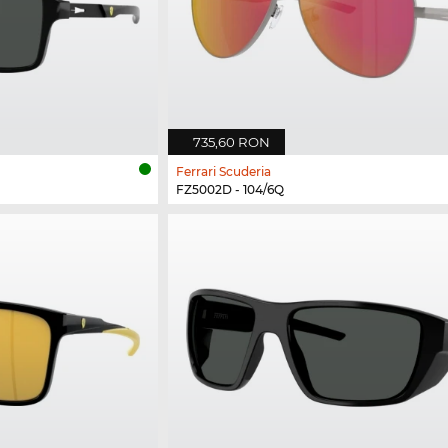
735,60 RON
Ferrari Scuderia
FZ5002D - 104/6Q