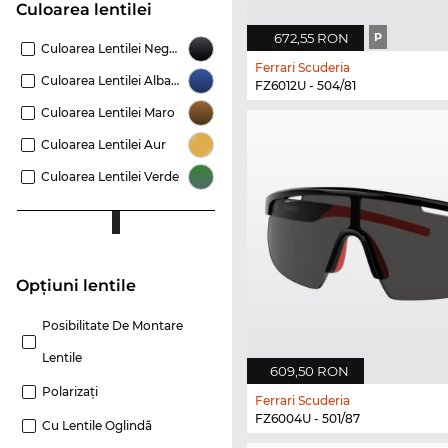
Culoarea lentilei
672,55 RON
P
Culoarea Lentilei Negru
Ferrari Scuderia
Culoarea Lentilei Albastru
FZ6012U - 504/81
Culoarea Lentilei Maro
Culoarea Lentilei Aur
Culoarea Lentilei Verde
Opțiuni lentile
Posibilitate De Montare
Lentile
609,50 RON
Polarizaţi
Ferrari Scuderia
FZ6004U - 501/87
Cu Lentile Oglindă