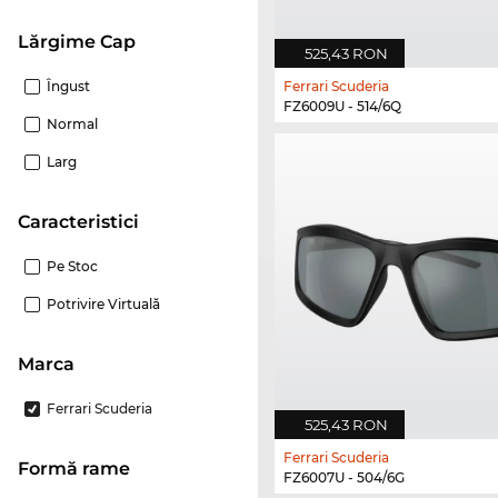
Lărgime Cap
525,43 RON
Îngust
Ferrari Scuderia
FZ6009U - 514/6Q
Normal
Larg
Caracteristici
Pe Stoc
Potrivire Virtuală
marca
Ferrari Scuderia
525,43 RON
Ferrari Scuderia
Formă rame
FZ6007U - 504/6G