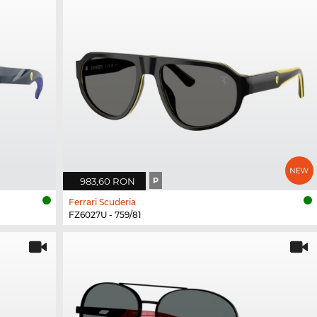
983,60 RON
P
Ferrari Scuderia
FZ6027U - 759/81