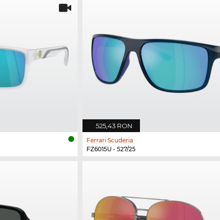
525,43 RON
Ferrari Scuderia
FZ6015U - 527/25