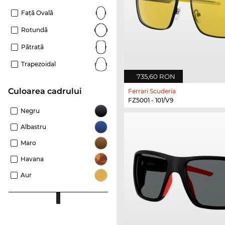
Față Ovală
Rotundă
Pătrată
Trapezoidal
735,60 RON
Culoarea cadrului
Ferrari Scuderia
FZ5001 - 101/V9
Negru
Albastru
Maro
Havana
Aur