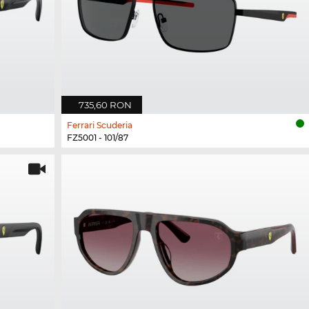
735,60 RON
Ferrari Scuderia
FZ5001 - 101/87