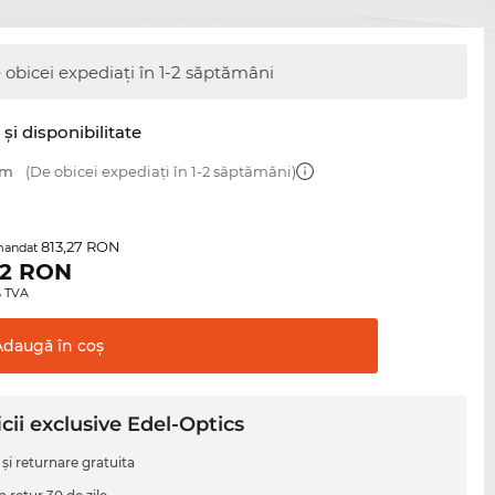
 obicei expediați în 1-2 săptămâni
şi disponibilitate
mm
(De obicei expediați în 1-2 săptămâni)
813,27 RON
mandat
2
RON
0% TVA
Adaugă în
coş
cii exclusive Edel-Optics
 şi returnare gratuita