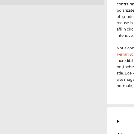
contra ra
polarizat
obişnuite.
reduse la 
afli în ci
intensive,
Noua coma
Ferrari S
incredibil
poţi achiz
ştie: Edel
alte maga
normale, c