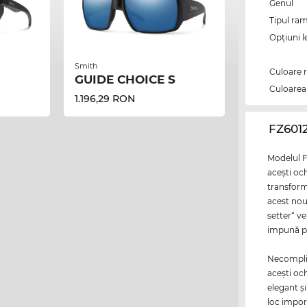
Genul
Tipul ram
Opțiuni l
Smith
Culoare 
GUIDE CHOICE S
Culoarea 
1.196,29 RON
‌FZ601
Modelul F
aceşti och
transform
acest nou
setter“ ve
impună pr
Necomplica
aceşti oc
elegant şi
loc impor