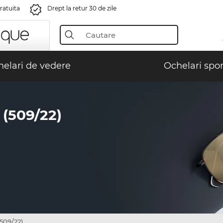
gratuita
Drept la retur 30 de zile
elari de vedere
Ochelari spor
(509/22)
509/22)