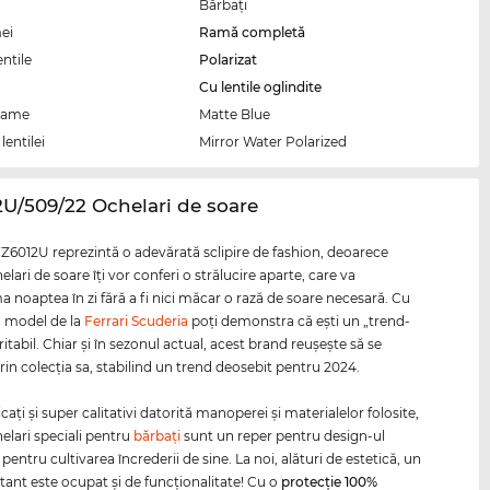
Bărbaţi
ei
Ramă completă
entile
Polarizat
Cu lentile oglindite
rame
Matte Blue
lentilei
Mirror Water Polarized
2U/509/22 Ochelari de soare
Z6012U reprezintă o adevărată sclipire de fashion, deoarece
elari de soare îţi vor conferi o strălucire aparte, care va
a noaptea în zi fără a fi nici măcar o rază de soare necesară. Cu
 model de la
Ferrari Scuderia
poţi demonstra că eşti un „trend-
ritabil. Chiar şi în sezonul actual, acest brand reuşeşte să se
in colecţia sa, stabilind un trend deosebit pentru 2024.
ţi şi super calitativi datorită manoperei şi materialelor folosite,
helari speciali pentru
bărbaţi
sunt un reper pentru design-ul
 pentru cultivarea încrederii de sine. La noi, alături de estetică, un
tant este ocupat şi de funcţionalitate! Cu o
protecţie 100%