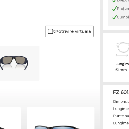
Drept l
Preţur
Cumpăr
Potrivire virtuală
Lungime
61 mm
FZ 601
Dimensiun
Lungime 
Punte na
Lungimea 