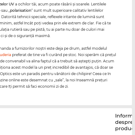
zelor
UV
a ochilor tăi, acum poate răsării şi soarele. Lentilele
e
sau „
polarisation
“ sunt mult superioare calitativ lentilelor
 Datorită tehnicii speciale, reflexele iritante de lumină sunt
minim, astfel încât poţi vedea prin ele extrem de clar. Fie că te
rculaţia rutieră sau pe pistă, tu ai parte nu doar de culori mai
 ci şi de o siguranţă maximă.
nda a furnizorilor noştri este deja pe drum, astfel modelul
cuderia
preferat de tine va fi curând pe stoc. Noi sperăm că preţul
 de convenabil va alina faptul că a trebuit să aştepţi puţin. Acum
iţiona acest model la un preţ incredibil de avantajos, că doar se
-Optics este un paradis pentru vânătorii de chilipire! Ceea ce în
zine online este desemnat cu „sale”, la noi înseamnă preţuri
are îţi permit să faci economii zi de zi.
Informa
despre
produc