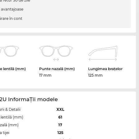
a retur 30 de zile
i avantajoase
are în cont
 lentilă (mm)
Punte nazală (mm)
Lungimea brațelor
17 mm
125 mm
2U InformaŢii modele
i & Detalii
XXL
lentilă (mm)
61
zală (mm)
17
tijei
125