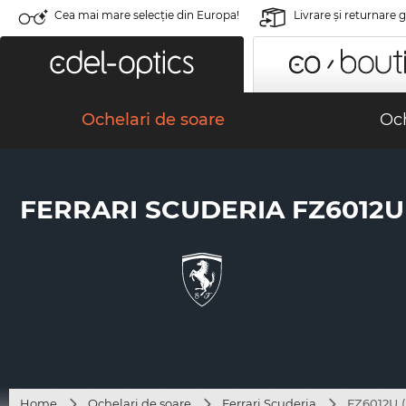
Cea mai mare selecție din Europa!
Livrare şi returnare 
Ochelari de soare
Och
FERRARI SCUDERIA FZ6012U 
Home
Ochelari de soare
Ferrari Scuderia
FZ6012U (