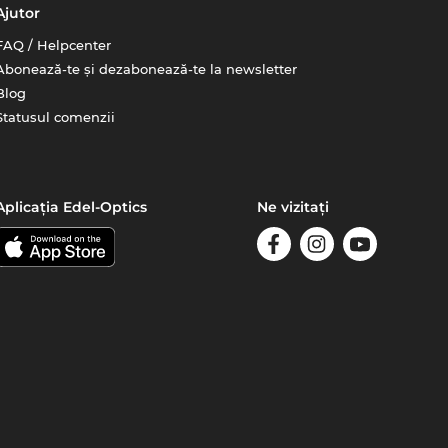
Ajutor
FAQ / Helpcenter
Abonează-te și dezabonează-te la newsletter
Blog
Statusul comenzii
Aplicația Edel-Optics
Ne vizitați