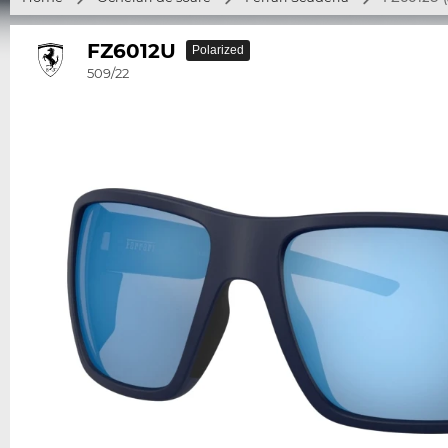
FZ6012U
Polarized
509/22