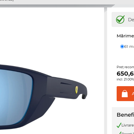
De
Mărime 
61 
Preţ reco
650,6
incl. 21.0
Benefi
Livrare