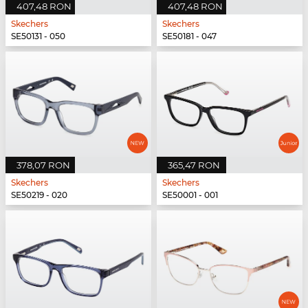
407,48 RON
407,48 RON
Skechers
Skechers
SE50131 - 050
SE50181 - 047
378,07 RON
365,47 RON
Skechers
Skechers
SE50219 - 020
SE50001 - 001