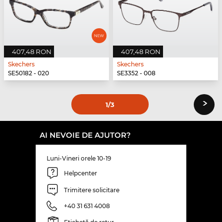
407,48 RON
407,48 RON
Skechers
Skechers
SE50182 - 020
SE3352 - 008
›
1
/3
AI NEVOIE DE AJUTOR?
Luni-Vineri orele 10-19
Helpcenter
Trimitere solicitare
+40 31 631 4008