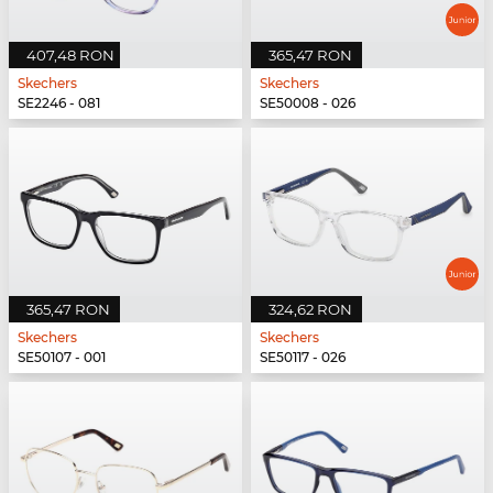
407,48 RON
365,47 RON
Skechers
Skechers
SE2246 - 081
SE50008 - 026
365,47 RON
324,62 RON
Skechers
Skechers
SE50107 - 001
SE50117 - 026