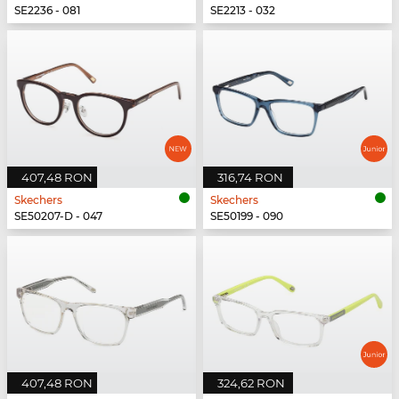
SE2236 - 081
SE2213 - 032
407,48 RON
316,74 RON
Skechers
Skechers
SE50207-D - 047
SE50199 - 090
407,48 RON
324,62 RON