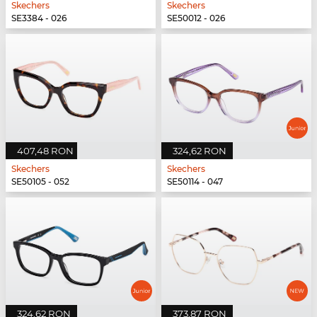
Skechers
Skechers
SE3384 - 026
SE50012 - 026
407,48 RON
324,62 RON
Skechers
Skechers
SE50105 - 052
SE50114 - 047
324,62 RON
373,87 RON