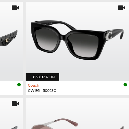
638,92 RON
Coach
CW195 - 50023C