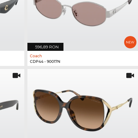
596,89 RON
Coach
CDP44 - 90017N