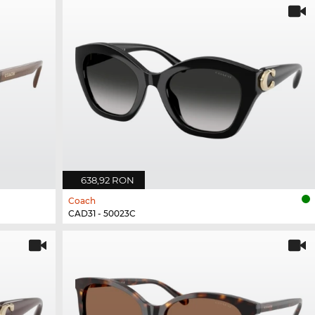
638,92 RON
Coach
CAD31 - 50023C