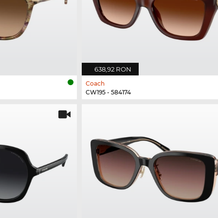
638,92 RON
Coach
CW195 - 584174