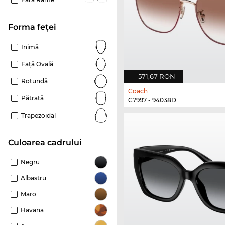
Forma feței
Inimă
Față Ovală
571,67 RON
Rotundă
Coach
Pătrată
C7997 - 94038D
Trapezoidal
Culoarea cadrului
Negru
Albastru
Maro
Havana