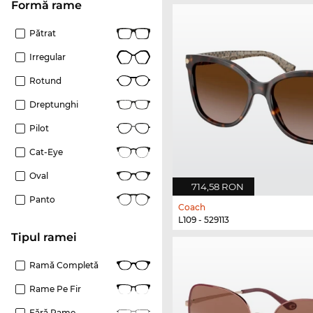
Formă rame
Pătrat
Irregular
Rotund
Dreptunghi
Pilot
Cat-Eye
Oval
714,58 RON
Panto
Coach
L109 - 529113
Tipul ramei
Ramă Completă
Rame Pe Fir
Fără Rame