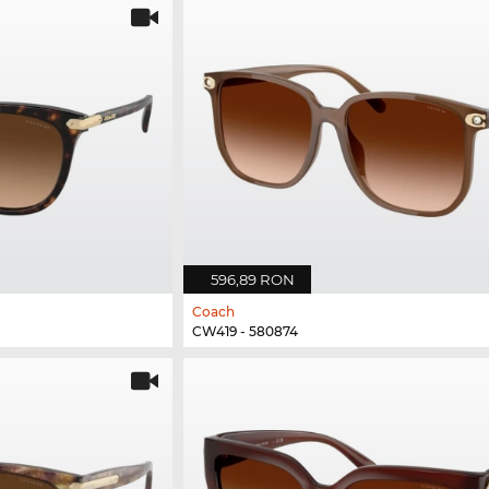
596,89 RON
Coach
CW419 - 580874