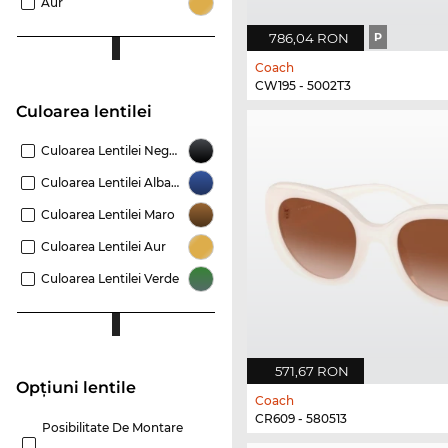
Aur
786,04 RON
P
Coach
CW195 - 5002T3
Culoarea lentilei
Culoarea Lentilei Negru
Culoarea Lentilei Albastru
Culoarea Lentilei Maro
Culoarea Lentilei Aur
Culoarea Lentilei Verde
571,67 RON
Opțiuni lentile
Coach
CR609 - 580513
Posibilitate De Montare