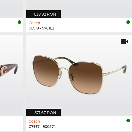
638,92 RON
Coach
CL918 - 5781E2
571,67 RON
Coach
C7997 - 900574