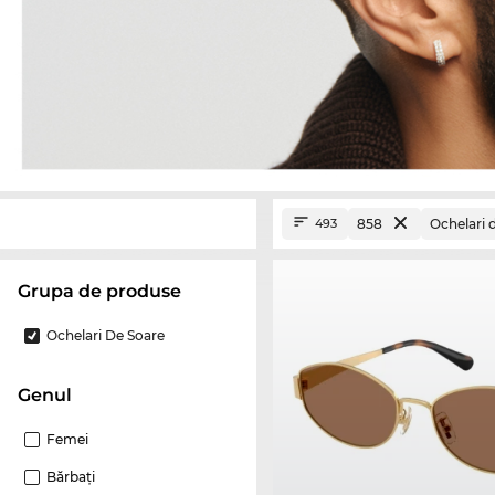
858
Ochelari 
493
Grupa de produse
Ochelari De Soare
Genul
Femei
Bărbaţi