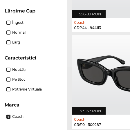
Lărgime Cap
596,89 RON
Îngust
Coach
CDP44 - 944113
Normal
Larg
Caracteristici
Noutăţi
Pe Stoc
Potrivire Virtuală
marca
571,67 RON
Coach
Coach
CR610 - 500287