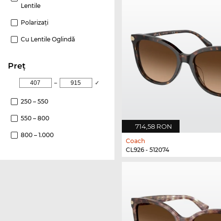
Lentile
Polarizaţi
Cu Lentile Oglindă
Preţ
–
✓
250 – 550
550 – 800
714,58 RON
800 – 1.000
Coach
CL926 - 512074