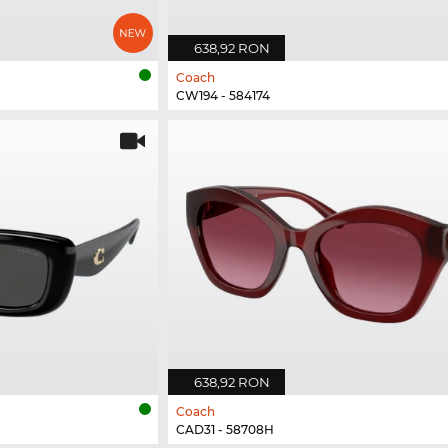
638,92 RON
Coach
CW194 - 584174
638,92 RON
Coach
CAD31 - 58708H