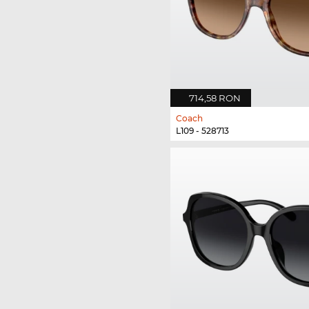
714,58 RON
Coach
L109 - 528713