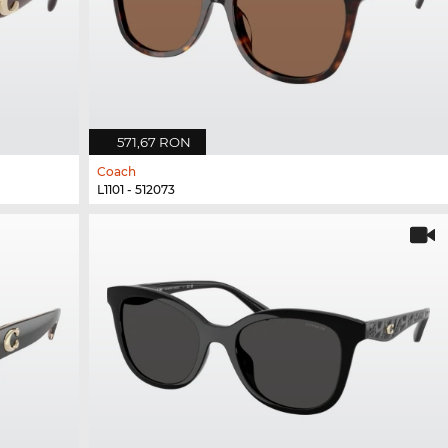
571,67 RON
Coach
L1101 - 512073