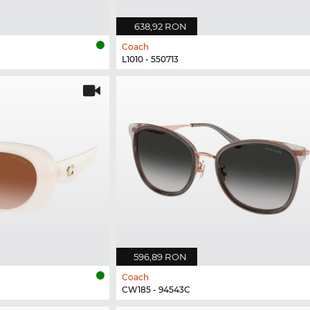
638,92 RON
Coach
L1010 - 550713
596,89 RON
Coach
CW185 - 94543C