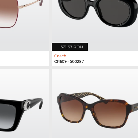
571,67 RON
Coach
CR609 - 500287