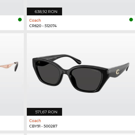
638,92 RON
Coach
CR620 - 512074
571,67 RON
Coach
CBY91 - 500287