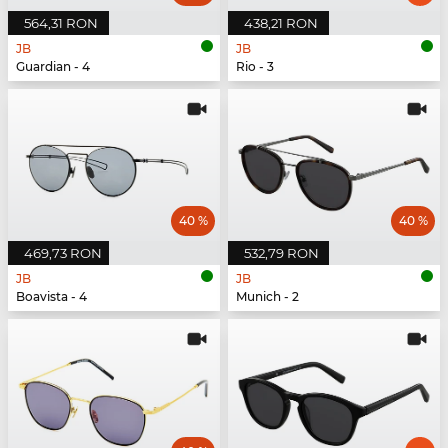
564,31 RON
438,21 RON
JB
JB
Guardian - 4
Rio - 3
40 %
40 %
469,73 RON
532,79 RON
JB
JB
Boavista - 4
Munich - 2