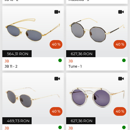
40 %
40 %
564,31 RON
627,36 RON
JB
JB
JB 11 - 2
Tune - 1
40 %
40 %
469,73 RON
627,36 RON
JB
JB