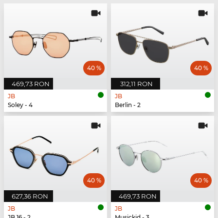
40 %
40 %
469,73 RON
312,11 RON
JB
JB
Soley - 4
Berlin - 2
40 %
40 %
627,36 RON
469,73 RON
JB
JB
JB 16 - 2
Musickid - 3