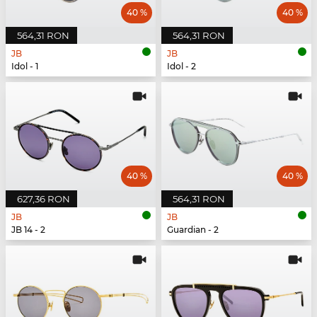
40 %
40 %
564,31 RON
564,31 RON
JB
JB
Idol - 1
Idol - 2
40 %
40 %
627,36 RON
564,31 RON
JB
JB
JB 14 - 2
Guardian - 2