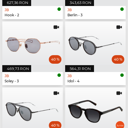
627,36 RON
343,63 RON
JB
JB
Hook - 2
Berlin - 3
40 %
40 %
469,73 RON
564,31 RON
JB
JB
Soley - 3
Idol - 4
40 %