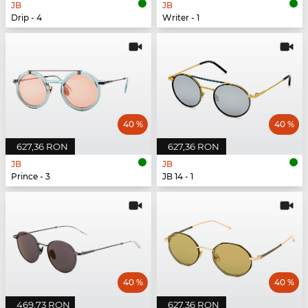
JB
JB
Drip - 4
Writer - 1
40 %
40 %
627,36 RON
627,36 RON
JB
JB
Prince - 3
JB 14 - 1
40 %
40 %
469,73 RON
627,36 RON