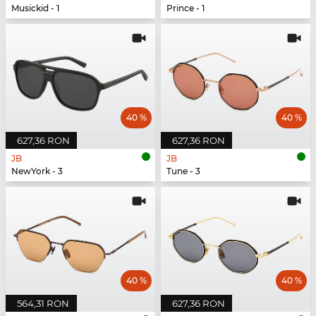
Musickid - 1
Prince - 1
40 %
40 %
627,36 RON
627,36 RON
JB
JB
NewYork - 3
Tune - 3
40 %
40 %
564,31 RON
627,36 RON