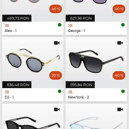
40 %
40 %
469,73 RON
627,36 RON
JB
JB
Alex - 1
George - 1
20 %
40 %
836,48 RON
595,84 RON
JB
JB
DJ - 1
NewYork - 2