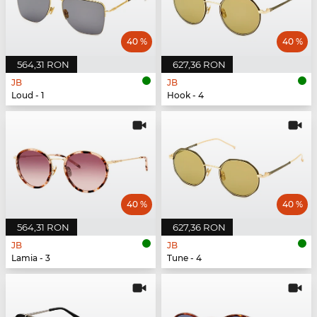
40 %
40 %
564,31 RON
627,36 RON
JB
JB
Loud - 1
Hook - 4
40 %
40 %
564,31 RON
627,36 RON
JB
JB
Lamia - 3
Tune - 4