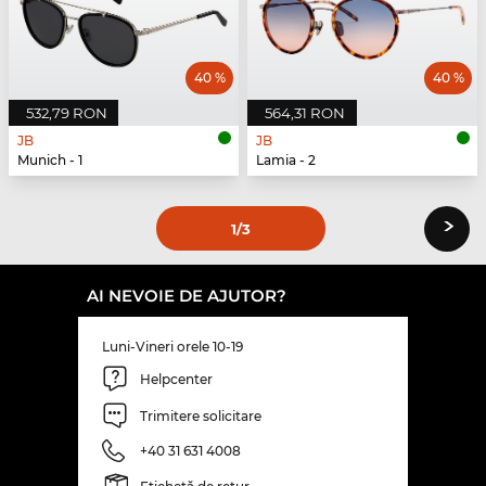
40 %
40 %
532,79 RON
564,31 RON
JB
JB
Munich - 1
Lamia - 2
›
1
/3
AI NEVOIE DE AJUTOR?
Luni-Vineri orele 10-19
Helpcenter
Trimitere solicitare
+40 31 631 4008