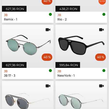
40 %
627,36 RON
438,21 RON
JB
JB
Remix - 1
Rio - 2
40 %
40 %
627,36 RON
595,84 RON
JB
JB
JB 17 - 3
NewYork - 1