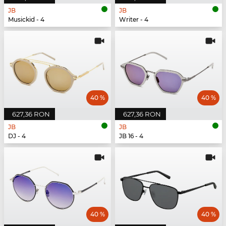
JB
JB
Musickid - 4
Writer - 4
40 %
40 %
627,36 RON
627,36 RON
JB
JB
DJ - 4
JB 16 - 4
40 %
40 %