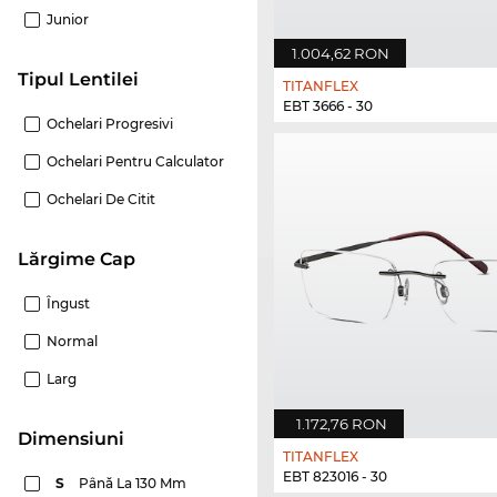
Junior
1.004,62 RON
Tipul Lentilei
TITANFLEX
EBT 3666 - 30
Ochelari Progresivi
Ochelari Pentru Calculator
Ochelari De Citit
Lărgime Cap
Îngust
Normal
Larg
1.172,76 RON
dimensiuni
TITANFLEX
EBT 823016 - 30
S
Până La 130 Mm