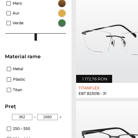
Maro
Aur
Verde
Material rame
Metal
1.172,76 RON
Plastic
TITANFLEX
Titan
EBT 823016 - 31
Preţ
–
✓
250 – 550