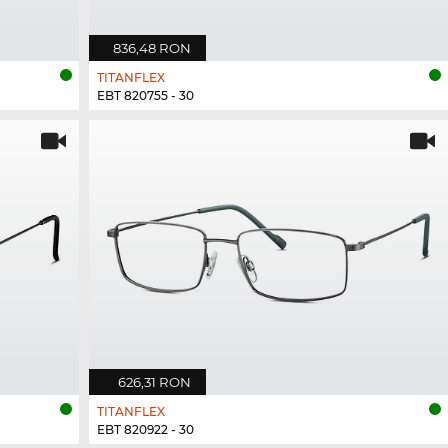
836,48 RON
TITANFLEX
EBT 820755 - 30
626,31 RON
TITANFLEX
EBT 820922 - 30