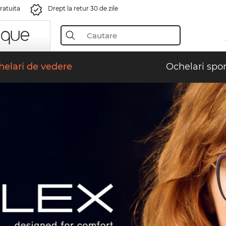
gratuita
Drept la retur 30 de zile
elari de vedere
Ochelari spor