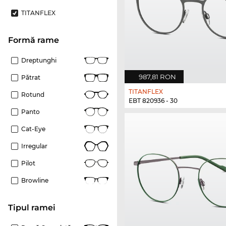
TITANFLEX
Formă rame
Dreptunghi
987,81 RON
Pătrat
TITANFLEX
Rotund
EBT 820936 - 30
Panto
Cat-Eye
Irregular
Pilot
Browline
Tipul ramei