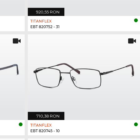
920,55 RON
TITANFLEX
EBT 820752 - 31
710,38 RON
TITANFLEX
EBT 820745 - 10