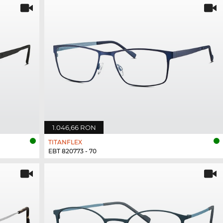
1.046,66 RON
TITANFLEX
EBT 820773 - 70