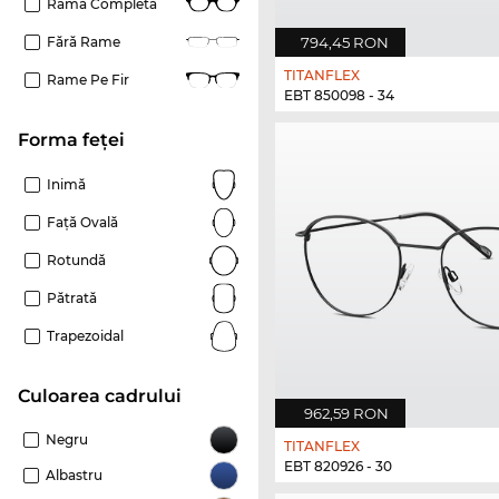
Ramă Completă
794,45 RON
Fără Rame
TITANFLEX
Rame Pe Fir
EBT 850098 - 34
Forma feței
Inimă
Față Ovală
Rotundă
Pătrată
Trapezoidal
Culoarea cadrului
962,59 RON
Negru
TITANFLEX
EBT 820926 - 30
Albastru