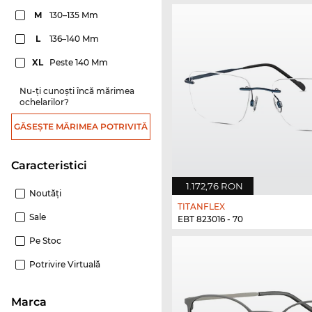
M
130–135 Mm
L
136–140 Mm
XL
Peste 140 Mm
Nu-ți cunoști încă mărimea
ochelarilor?
GĂSEȘTE MĂRIMEA POTRIVITĂ
Caracteristici
1.172,76 RON
Noutăţi
TITANFLEX
Sale
EBT 823016 - 70
Pe Stoc
Potrivire Virtuală
marca