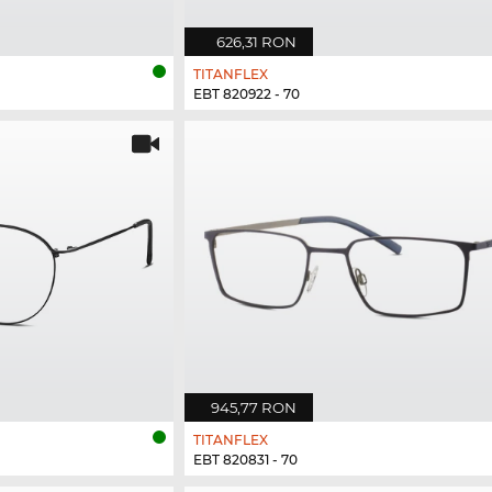
626,31 RON
TITANFLEX
EBT 820922 - 70
945,77 RON
TITANFLEX
EBT 820831 - 70