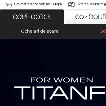
Cea mai mare selecție din Europa!
Livrare şi returnare 
Ochelari de soare
Och