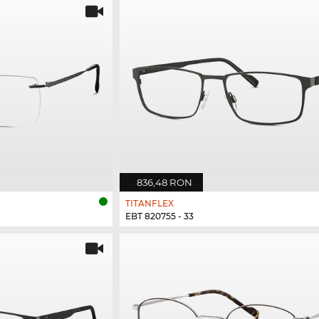
836,48 RON
TITANFLEX
EBT 820755 - 33