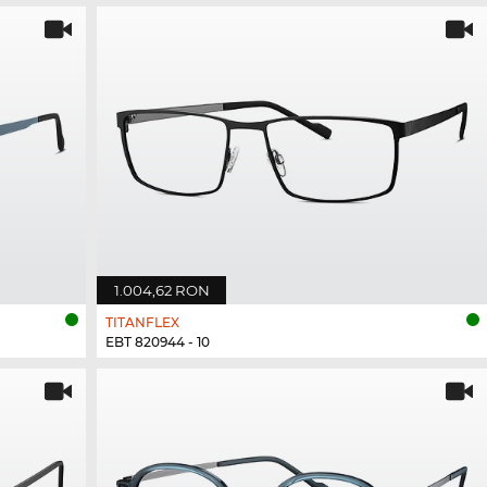
1.004,62 RON
TITANFLEX
EBT 820944 - 10