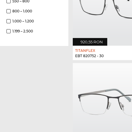
550 – 800
800 – 1.000
1.000 – 1.200
1.199 – 2.500
920,55 RON
TITANFLEX
EBT 820752 - 30