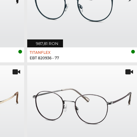
987,81 RON
TITANFLEX
EBT 820936 - 77