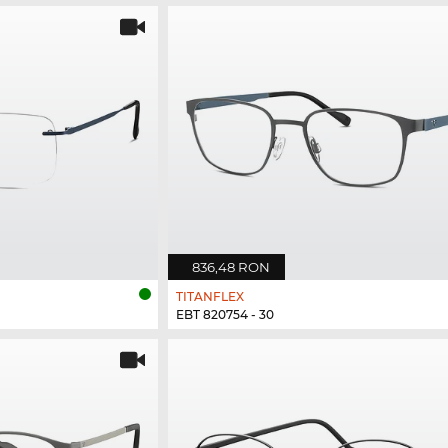
836,48 RON
TITANFLEX
EBT 820754 - 30