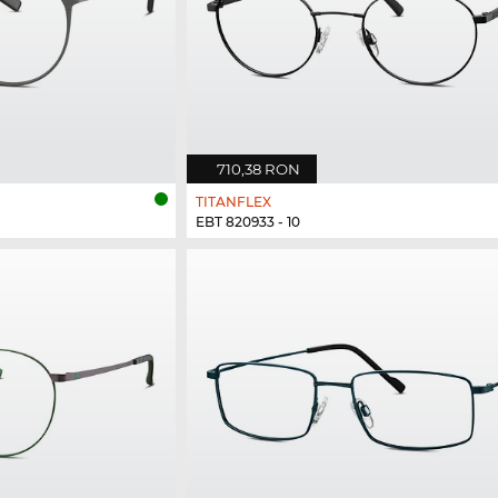
710,38 RON
TITANFLEX
EBT 820933 - 10