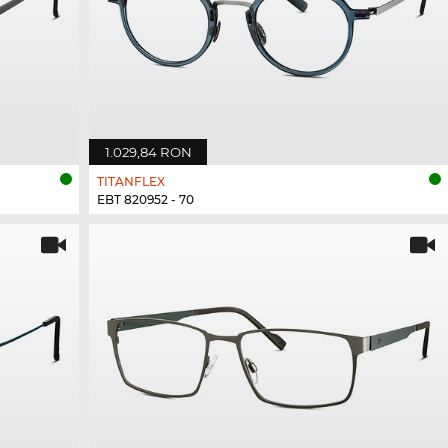
1.029,84 RON
TITANFLEX
EBT 820952 - 70