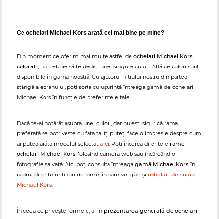
Ce ochelari Michael Kors arată cel mai bine pe mine?
Din moment ce oferim mai multe astfel de
ochelari Michael Kors
colorați
, nu trebuie să te dedici unei singure culori. Află ce culori sunt
disponibile în gama noastră. Cu ajutorul filtrului nostru din partea
stângă a ecranului, poți sorta cu ușurință întreaga gamă de ochelari
Michael Kors în funcție de preferințele tale.
Dacă te-ai hotărât asupra unei culori, dar nu ești sigur că rama
preferată se potrivește cu fața ta, îți puteți face o impresie despre cum
ar putea arăta modelul selectat
aici
. Poți încerca diferitele
rame
ochelari Michael Kors
folosind camera web sau încărcând o
fotografie salvată. Aici poți consulta întreaga
gamă Michael Kors
în
cadrul diferitelor tipuri de rame, în care vei găsi și
ochelari de soare
Michael Kors
.
În ceea ce privește formele, ai în
prezentarea generală de ochelari