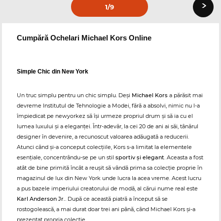
›
1
/9
Cumpără Ochelari Michael Kors Online
Simple Chic din New York
Un truc simplu pentru un chic simplu. Deși
Michael Kors
a părăsit mai
devreme Institutul de Tehnologie a Modei, fără a absolvi, nimic nu l-a
împiedicat pe newyorkez să își urmeze propriul drum și să ia cu el
lumea luxului și a eleganței. Într-adevăr, la cei 20 de ani ai săi, tânărul
designer în devenire, a recunoscut valoarea adăugată a reducerii.
Atunci când și-a conceput colecțiile, Kors s-a limitat la elementele
esențiale, concentrându-se pe un stil
sportiv și elegant
. Aceasta a fost
atât de bine primită încât a reușit să vândă prima sa colecție proprie în
magazinul de lux din New York unde lucra la acea vreme. Acest lucru
a pus bazele imperiului creatorului de modă, al cărui nume real este
Karl Anderson Jr.
. După ce această piatră a început să se
rostogolească, a mai durat doar trei ani până, când Michael Kors și-a
prezentat propria colecție.