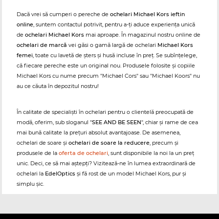
Dacă vrei să cumperi o pereche de
ochelari Michael Kors ieftin
online
, suntem contactul potrivit, pentru a-ți aduce experiența unică
de
ochelari Michael Kors
mai aproape. În magazinul nostru online de
ochelari de marcă
vei găsi o gamă largă de ochelari
Michael Kors
femei
, toate cu lavetă de șters și husă incluse în preț. Se subînțelege,
că fiecare pereche este un original nou. Produsele folosite și copiile
Michael Kors cu nume precum "Michael Cors" sau "Michael Koors" nu
au ce căuta în depozitul nostru!
În calitate de specialiști în ochelari pentru o clientelă preocupată de
modă, oferim, sub sloganul "
SEE AND BE SEEN
", chiar și rame de cea
mai bună calitate la prețuri absolut avantajoase. De asemenea,
ochelari de soare și
ochelari de soare la reducere
, precum și
produsele de la
oferta de ochelari
, sunt disponibile la noi la un preț
unic. Deci, ce să mai aștepți? Vizitează-ne în lumea extraordinară de
ochelari la
EdelOptics
și fă rost de un model Michael Kors, pur și
simplu șic.