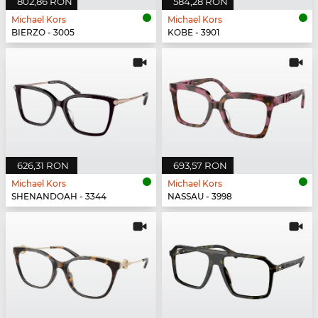
802,86 RON
584,28 RON
Michael Kors
Michael Kors
BIERZO - 3005
KOBE - 3901
626,31 RON
693,57 RON
Michael Kors
Michael Kors
SHENANDOAH - 3344
NASSAU - 3998