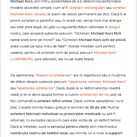
Michael Kors
, prin filtru, posibilitatea de a-ți determina preferințele.
Modele dovedite, simple, cum ar fi
ochelari rectangulari
sau
ochelari
Michael Kors rotunzi
, le avem de obicei permanent pe stoc. Dacă ți-ai
primit ochelarii și pantoful (sau, în acest caz, rama) încă mai strânge
sau este prea largă, vei găsi cu siguranță sfaturi valoroase în
blogul
nostru, care acoperă subiecte precum: "Ochelarii
Michael Kors fără
rame
arată bine pe mine?" sau "Ochelarii
Michael Kors ochi de pisică
arată ciudat pe tipul meu de față?". Aceste întrebări sunt perfect
valabile, pentru că ochelarii ochi de pisică, precum
Michael Kors
LUXEMBURG
, sunt adorabili, dar nu pe toate fețele.
De asemenea, "
Maestrul ochelarilor
" are în repertoriul său o mulțime
de sfaturi despre subiecte precum "
repararea ramelor Michael Kors
"
sau "
ajustarea ochelarilor
". Dacă, după ce ai răsfoit selecția noastră
vastă, și te-ai decis asupra formei și culorii
ochelarilor de vis
, poți să
faci comandă la
ochelari ieftin online
. Dacă, contrar așteptărilor, nu-ți
plac, îi puteți trimite înapoi gratuit în termen de
30 de zile
. Numai
ochelarii fabricați individual cu prescripție medicală
nu pot fi
returnați, cu excepția cazului în care este vorba de un defect tehnic.
Dacă ai întrebări, sună la
serviciul pentru clienți
prin intermediul
numărului nostru de telefon local
, sau trimite un e-mail la
support
,