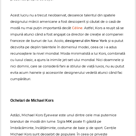
Acest lucru nu a trecut neobservat, deoarece talentul din spatele
designului mărcii americane a fost descoperit și căutat de o casă de
modă nu mai puțin importantă decât
Céline
. Astfel, Kors a reușit să se
impună atunci când a fost angajat ca director de creație al companiei
franceze de bunuri de lux. Acolo,
designerul din New York
și-a putut
dezvolta pe deplin talentele în domeniul modei, ceea ce i-a adus
recunoaștere la nivel mondial. Moda minimalistă a lui Kors, combinată
cu luxul clasic, a ajuns la inimile jet-set-ului mondial. Nici doamnele și
nici domnii, care se consideră fani ai stilului de viață luxos, nu au putut
evita acum hainele și accesoriile designerului vedetă atunci când fac
cumpărături.
Ochelari de Michael Kors
Astăzi, Michael Kors Eyewear este unul dintre cele mai puternice
branduri de modă din lume. Sigla
MK
poate fi găsită pe
îmbrăcăminte, încălțăminte, costume de baie și de sport. Gențile
Michael Kors sunt deosebit de populare. În ceea ce privește