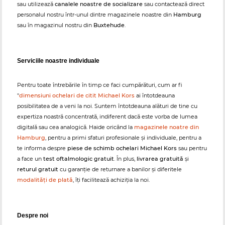
sau utilizează
canalele noastre de socializare
sau contactează direct
personalul nostru într-unul dintre magazinele noastre din
Hamburg
sau în magazinul nostru din
Buxtehude
.
Serviciile noastre individuale
Pentru toate întrebările în timp ce faci cumpărături, cum ar fi
"
dimensiuni ochelari de citit Michael Kors
ai întotdeauna
posibilitatea de a veni la noi. Suntem întotdeauna alături de tine cu
expertiza noastră concentrată, indiferent dacă este vorba de lumea
digitală sau cea analogică. Haide oricând la
magazinele noatre din
Hamburg
, pentru a primi sfaturi profesionale și individuale, pentru a
te informa despre
piese de schimb ochelari Michael Kors
sau pentru
a face un
test oftalmologic gratuit
. În plus,
livrarea gratuită
și
returul gratuit
cu garanție de returnare a banilor și diferitele
modalități de plată
, îți facilitează achiziția la noi.
Despre noi