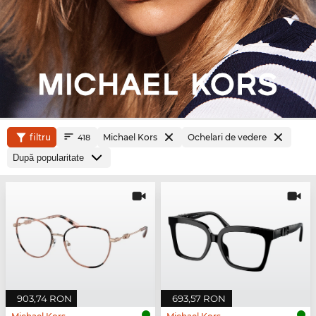
filtru
Michael Kors
Ochelari de vedere
418
903,74 RON
693,57 RON