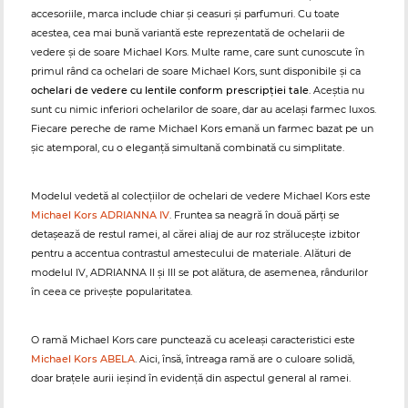
accesoriile, marca include chiar și ceasuri și parfumuri. Cu toate
acestea, cea mai bună variantă este reprezentată de ochelarii de
vedere și de soare Michael Kors. Multe rame, care sunt cunoscute în
primul rând ca ochelari de soare Michael Kors, sunt disponibile și ca
ochelari de vedere cu lentile conform prescripției tale
. Aceștia nu
sunt cu nimic inferiori ochelarilor de soare, dar au același farmec luxos.
Fiecare pereche de rame Michael Kors emană un farmec bazat pe un
șic atemporal, cu o eleganță simultană combinată cu simplitate.
Modelul vedetă al colecțiilor de ochelari de vedere Michael Kors este
Michael Kors ADRIANNA IV
. Fruntea sa neagră în două părți se
detașează de restul ramei, al cărei aliaj de aur roz strălucește izbitor
pentru a accentua contrastul amestecului de materiale. Alături de
modelul IV, ADRIANNA II și III se pot alătura, de asemenea, rândurilor
în ceea ce privește popularitatea.
O ramă Michael Kors care punctează cu aceleași caracteristici este
Michael Kors ABELA
. Aici, însă, întreaga ramă are o culoare solidă,
doar brațele aurii ieșind în evidență din aspectul general al ramei.