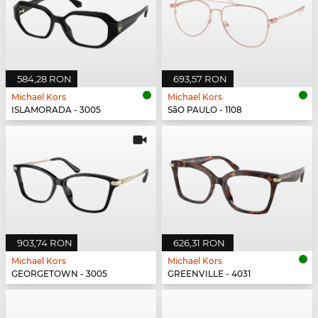
584,28 RON
693,57 RON
Michael Kors
Michael Kors
ISLAMORADA - 3005
SãO PAULO - 1108
903,74 RON
626,31 RON
Michael Kors
Michael Kors
GEORGETOWN - 3005
GREENVILLE - 4031