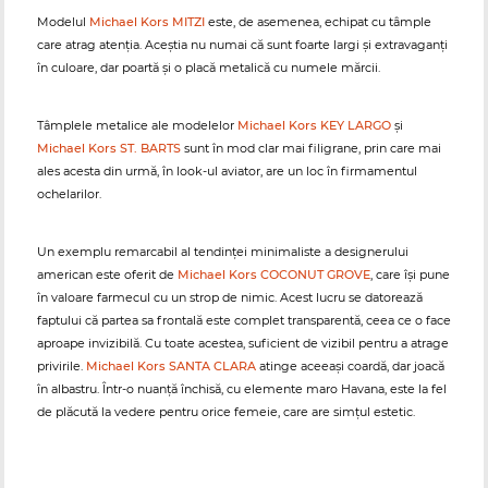
Modelul
Michael Kors MITZI
este, de asemenea, echipat cu tâmple
care atrag atenția. Aceștia nu numai că sunt foarte largi și extravaganți
în culoare, dar poartă și o placă metalică cu numele mărcii.
Tâmplele metalice ale modelelor
Michael Kors KEY LARGO
și
Michael Kors ST. BARTS
sunt în mod clar mai filigrane, prin care mai
ales acesta din urmă, în look-ul aviator, are un loc în firmamentul
ochelarilor.
Un exemplu remarcabil al tendinței minimaliste a designerului
american este oferit de
Michael Kors COCONUT GROVE
, care își pune
în valoare farmecul cu un strop de nimic. Acest lucru se datorează
faptului că partea sa frontală este complet transparentă, ceea ce o face
aproape invizibilă. Cu toate acestea, suficient de vizibil pentru a atrage
privirile.
Michael Kors SANTA CLARA
atinge aceeași coardă, dar joacă
în albastru. Într-o nuanță închisă, cu elemente maro Havana, este la fel
de plăcută la vedere pentru orice femeie, care are simțul estetic.