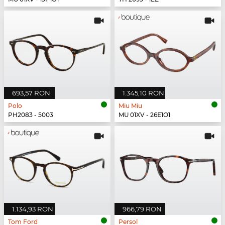
693,57 RON
1.345,10 RON
Polo
Miu Miu
PH2083 - 5003
MU 01XV - 26E1O1
1.134,93 RON
966,79 RON
Tom Ford
Persol