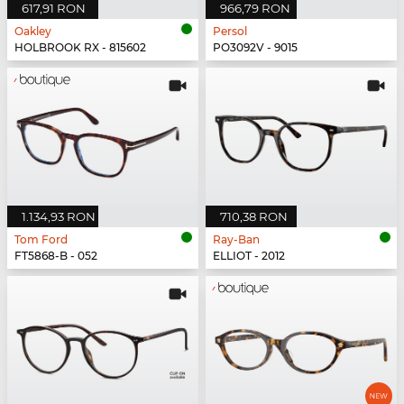
617,91 RON
966,79 RON
Oakley
Persol
HOLBROOK RX - 815602
PO3092V - 9015
1.134,93 RON
710,38 RON
Tom Ford
Ray-Ban
FT5868-B - 052
ELLIOT - 2012