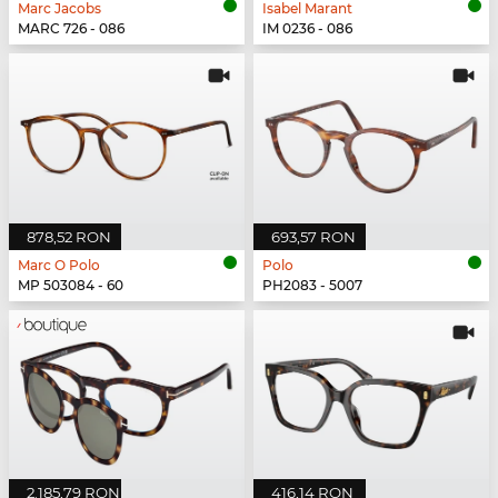
Marc Jacobs
Isabel Marant
MARC 726 - 086
IM 0236 - 086
878,52 RON
693,57 RON
Marc O Polo
Polo
MP 503084 - 60
PH2083 - 5007
2.185,79 RON
416,14 RON