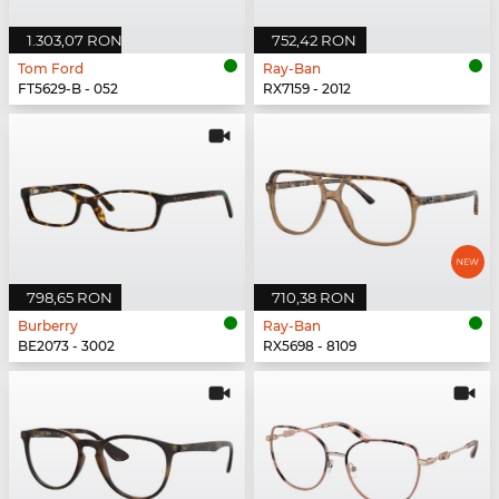
1.303,07 RON
752,42 RON
Tom Ford
Ray-Ban
FT5629-B - 052
RX7159 - 2012
798,65 RON
710,38 RON
Burberry
Ray-Ban
BE2073 - 3002
RX5698 - 8109