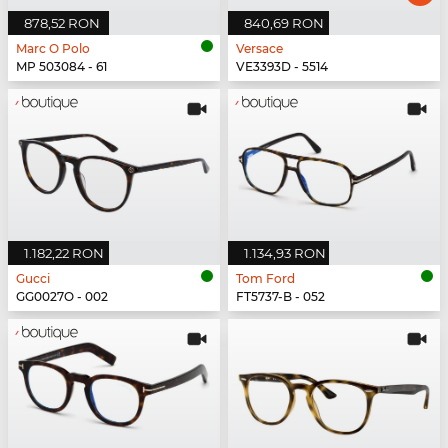
878,52 RON
840,69 RON
Marc O Polo
Versace
MP 503084 - 61
VE3393D - 5514
1.182,22 RON
1.134,93 RON
Gucci
Tom Ford
GG0027O - 002
FT5737-B - 052