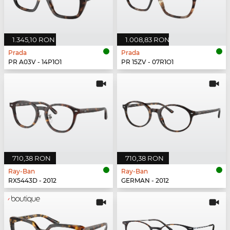
1.345,10 RON
1.008,83 RON
Prada
Prada
PR A03V - 14P1O1
PR 15ZV - 07R1O1
710,38 RON
710,38 RON
Ray-Ban
Ray-Ban
RX5443D - 2012
GERMAN - 2012