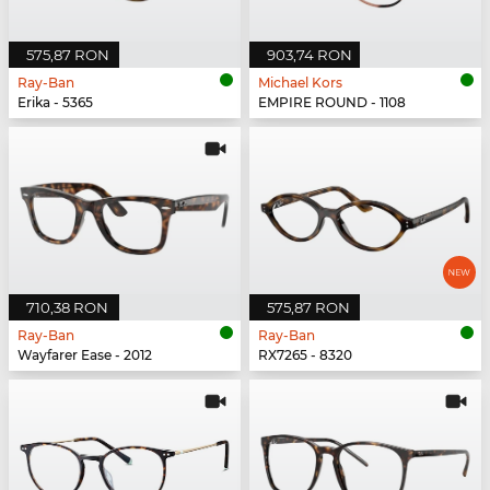
575,87 RON
903,74 RON
Ray-Ban
Michael Kors
Erika - 5365
EMPIRE ROUND - 1108
710,38 RON
575,87 RON
Ray-Ban
Ray-Ban
Wayfarer Ease - 2012
RX7265 - 8320