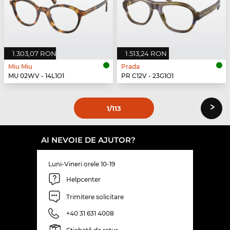
1.303,07 RON
1.513,24 RON
Miu Miu
Prada
MU 02WV - 14L1O1
PR C12V - 23G1O1
›
1
/113
AI NEVOIE DE AJUTOR?
Luni-Vineri orele 10-19
Helpcenter
Trimitere solicitare
+40 31 631 4008