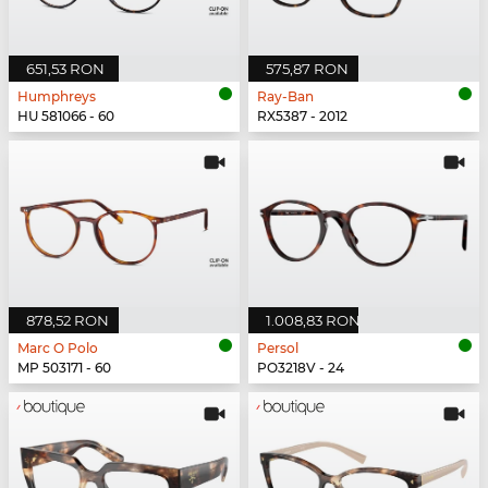
651,53 RON
575,87 RON
Humphreys
Ray-Ban
HU 581066 - 60
RX5387 - 2012
878,52 RON
1.008,83 RON
Marc O Polo
Persol
MP 503171 - 60
PO3218V - 24