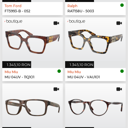
Tom Ford
Ralph
FT5993-B - 052
RA7158U - 5003
1.345,10 RON
1.345,10 RON
Miu Miu
Miu Miu
MU 04UV - 11Q1O1
MU 04UV - VAU1O1