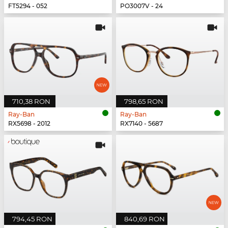
FT5294 - 052
PO3007V - 24
710,38 RON
798,65 RON
Ray-Ban
Ray-Ban
RX5698 - 2012
RX7140 - 5687
794,45 RON
840,69 RON