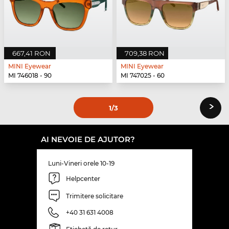
667,41 RON
709,38 RON
MINI Eyewear
MINI Eyewear
MI 746018 - 90
MI 747025 - 60
›
1
/3
AI NEVOIE DE AJUTOR?
Luni-Vineri orele 10-19
Helpcenter
Trimitere solicitare
+40 31 631 4008