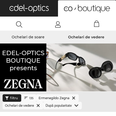
0
Ochelari de soare
Ochelari de vedere
EDEL-OPTICS
BOUTIQUE
presents
filtru
Ermenegildo Zegna
135
Ochelari de vedere