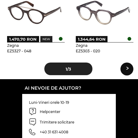
1.470,70 RON
1.344,64 RON
Zegna
Zegna
EZ5327 - 048
EZ5303 - 020
›
1
/3
AI NEVOIE DE AJUTOR?
Luni-Vineri orele 10-19
Helpcenter
Trimitere solicitare
+40 31 631 4008