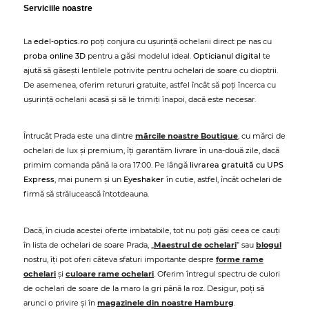
Serviciile noastre
La
edel-optics.ro
poți conjura cu ușurință ochelarii direct pe nas cu
proba online 3D
pentru a găsi modelul ideal.
Opticianul digital
te
ajută să găsești lentilele potrivite pentru ochelari de soare cu dioptrii.
De asemenea, oferim retururi gratuite, astfel încât să poți încerca cu
ușurință ochelarii acasă și să le trimiți înapoi, dacă este necesar.
Întrucât Prada este una dintre
mărcile noastre Boutique
, cu mărci de
ochelari de lux și premium, îți garantăm livrare în una-două zile, dacă
primim comanda până la ora 17:00. Pe lângă
livrarea gratuită cu UPS
Express
, mai punem și un
Eyeshaker
în cutie, astfel, încât ochelari de
firmă să strălucească întotdeauna.
Dacă, în ciuda acestei oferte imbatabile, tot nu poți găsi ceea ce cauți
în lista de ochelari de soare Prada, „
Maestrul de ochelari
” sau
blogul
nostru, îți pot oferi câteva sfaturi importante despre
forme rame
ochelari
și
culoare rame ochelari
. Oferim întregul spectru de culori
de ochelari de soare de la maro la gri până la roz. Desigur, poți să
arunci o privire și în
magazinele din noastre Hamburg
.