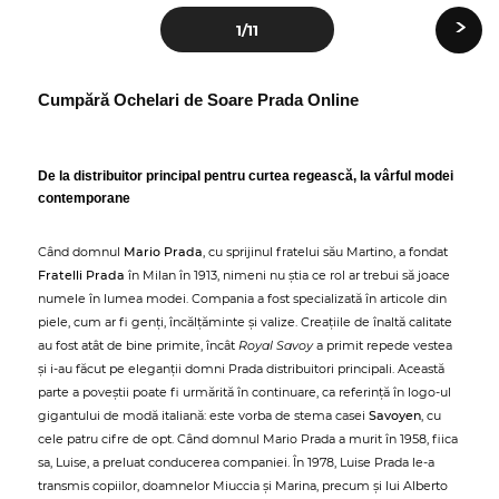
›
1
/11
Cumpără Ochelari de Soare Prada Online
De la distribuitor principal pentru curtea regească, la vârful modei
contemporane
Când domnul
Mario Prada
, cu sprijinul fratelui său Martino, a fondat
Fratelli Prada
în Milan în 1913, nimeni nu știa ce rol ar trebui să joace
numele în lumea modei. Compania a fost specializată în articole din
piele, cum ar fi genți, încălțăminte și valize. Creațiile de înaltă calitate
au fost atât de bine primite, încât
Royal Savoy
a primit repede vestea
și i-au făcut pe eleganții domni Prada distribuitori principali. Această
parte a poveștii poate fi urmărită în continuare, ca referință în logo-ul
gigantului de modă italiană: este vorba de stema casei
Savoyen
, cu
cele patru cifre de opt. Când domnul Mario Prada a murit în 1958, fiica
sa, Luise, a preluat conducerea companiei. În 1978, Luise Prada le-a
transmis copiilor, doamnelor Miuccia și Marina, precum și lui Alberto