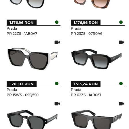
1.176,96 RON
1.176,96 RON
Prada
Prada
PR 22ZS - 1AB0A7
PR 23ZS - 07R0A6
1.261,03 RON
1.513,24 RON
Prada
Prada
PR 15WS - 09Q5S0
PR 02ZS - 1AB06T