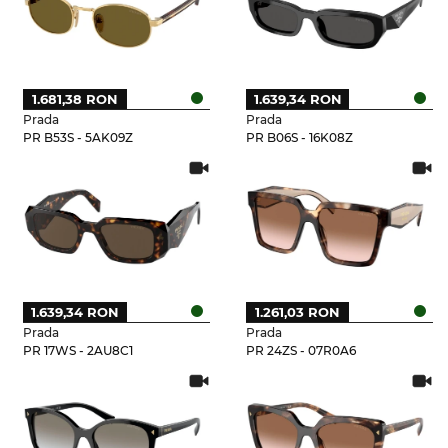
1.681,38 RON
1.639,34 RON
Prada
Prada
PR B53S - 5AK09Z
PR B06S - 16K08Z
1.639,34 RON
1.261,03 RON
Prada
Prada
PR 17WS - 2AU8C1
PR 24ZS - 07R0A6