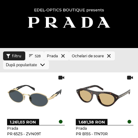
filtru
Prada
Ochelari de soare
528
1.261,03 RON
1.681,38 RON
Prada
Prada
PR 65ZS - ZVN09T
PR B15S - 17N70R