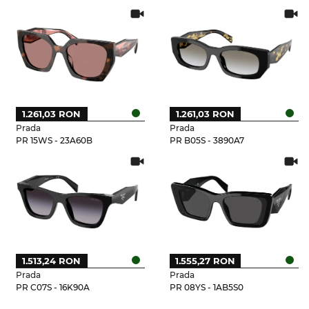
1.261,03 RON
1.261,03 RON
Prada
Prada
PR 15WS - 23A60B
PR B05S - 3890A7
1.513,24 RON
1.555,27 RON
Prada
Prada
PR C07S - 16K90A
PR 08YS - 1AB5S0