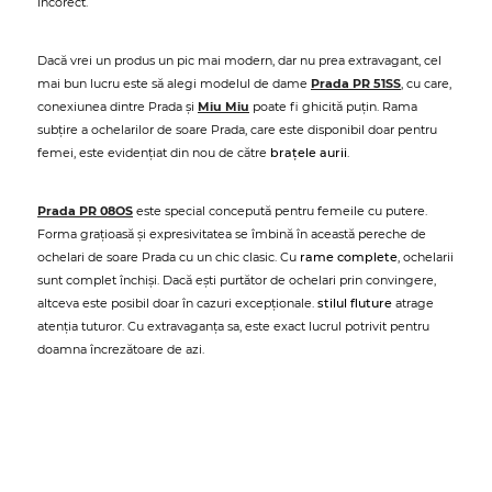
incorect.
Dacă vrei un produs un pic mai modern, dar nu prea extravagant, cel
mai bun lucru este să alegi modelul de dame
Prada PR 51SS
, cu care,
conexiunea dintre Prada și
Miu Miu
poate fi ghicită puțin. Rama
subțire a ochelarilor de soare Prada, care este disponibil doar pentru
femei, este evidențiat din nou de către
brațele aurii
.
Prada PR 08OS
este special concepută pentru femeile cu putere.
Forma grațioasă și expresivitatea se îmbină în această pereche de
ochelari de soare Prada cu un chic clasic. Cu
rame complete
, ochelarii
sunt complet închiși. Dacă ești purtător de ochelari prin convingere,
altceva este posibil doar în cazuri excepționale.
stilul fluture
atrage
atenția tuturor. Cu extravaganța sa, este exact lucrul potrivit pentru
doamna încrezătoare de azi.