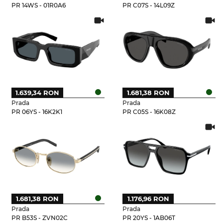
PR 14WS - 01R0A6
PR C07S - 14L09Z
1.639,34 RON
1.681,38 RON
Prada
Prada
PR 06YS - 16K2K1
PR C05S - 16K08Z
1.681,38 RON
1.176,96 RON
Prada
Prada
PR B53S - ZVN02C
PR 20YS - 1AB06T