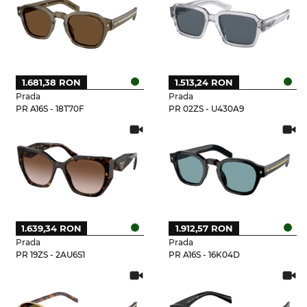
1.681,38 RON
1.513,24 RON
Prada
Prada
PR A16S - 18T70F
PR 02ZS - U430A9
1.639,34 RON
1.912,57 RON
Prada
Prada
PR 19ZS - 2AU6S1
PR A16S - 16K04D