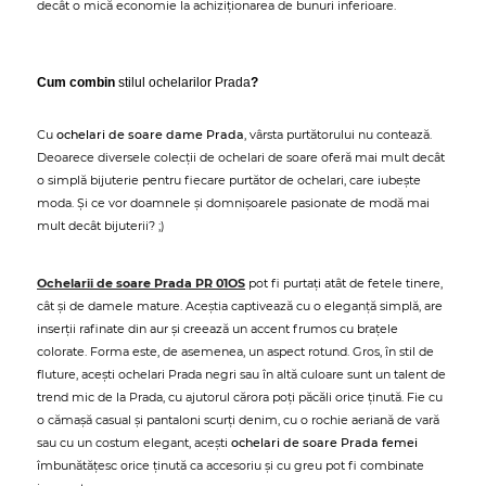
decât o mică economie la achiziționarea de bunuri inferioare.
Cum combin
stilul ochelarilor Prada
?
Cu
ochelari de soare dame Prada
, vârsta purtătorului nu contează.
Deoarece diversele colecții de ochelari de soare oferă mai mult decât
o simplă bijuterie pentru fiecare purtător de ochelari, care iubește
moda. Și ce vor doamnele și domnișoarele pasionate de modă mai
mult decât bijuterii? ;)
Ochelarii de soare Prada PR 01OS
pot fi purtați atât de fetele tinere,
cât și de damele mature. Aceștia captivează cu o eleganță simplă, are
inserții rafinate din aur și creează un accent frumos cu brațele
colorate. Forma este, de asemenea, un aspect rotund. Gros, în stil de
fluture, acești ochelari Prada negri sau în altă culoare sunt un talent de
trend mic de la Prada, cu ajutorul cărora poți păcăli orice ținută. Fie cu
o cămașă casual și pantaloni scurți denim, cu o rochie aeriană de vară
sau cu un costum elegant, acești
ochelari de soare Prada femei
îmbunătățesc orice ținută ca accesoriu și cu greu pot fi combinate