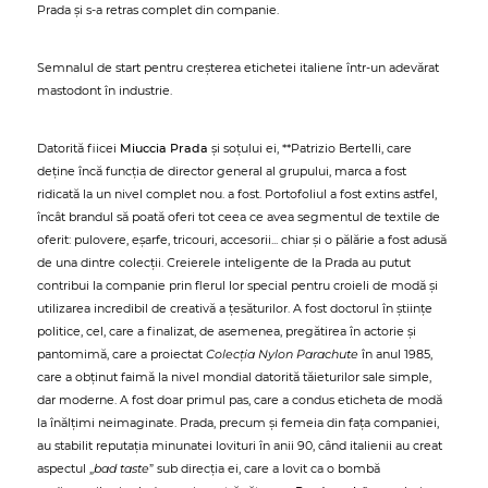
Prada și s-a retras complet din companie.
Semnalul de start pentru creșterea etichetei italiene într-un adevărat
mastodont în industrie.
Datorită fiicei
Miuccia Prada
și soțului ei, **Patrizio Bertelli, care
deține încă funcția de director general al grupului, marca a fost
ridicată la un nivel complet nou. a fost. Portofoliul a fost extins astfel,
încât brandul să poată oferi tot ceea ce avea segmentul de textile de
oferit: pulovere, eșarfe, tricouri, accesorii... chiar și o pălărie a fost adusă
de una dintre colecții. Creierele inteligente de la Prada au putut
contribui la companie prin flerul lor special pentru croieli de modă și
utilizarea incredibil de creativă a țesăturilor. A fost doctorul în științe
politice, cel, care a finalizat, de asemenea, pregătirea în actorie și
pantomimă, care a proiectat
Colecția Nylon Parachute
în anul 1985,
care a obținut faimă la nivel mondial datorită tăieturilor sale simple,
dar moderne. A fost doar primul pas, care a condus eticheta de modă
la înălțimi neimaginate. Prada, precum și femeia din fața companiei,
au stabilit reputația minunatei lovituri în anii 90, când italienii au creat
aspectul „
bad taste
” sub direcția ei, care a lovit ca o bombă