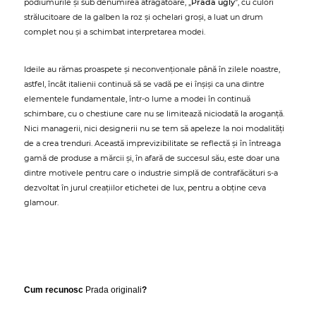
podiumurile și sub denumirea atrăgătoare, „
Prada ugly
”, cu culori
strălucitoare de la galben la roz și ochelari groși, a luat un drum
complet nou și a schimbat interpretarea modei.
Ideile au rămas proaspete și neconvenționale până în zilele noastre,
astfel, încât italienii continuă să se vadă pe ei înșiși ca una dintre
elementele fundamentale, într-o lume a modei în continuă
schimbare, cu o chestiune care nu se limitează niciodată la aroganță.
Nici managerii, nici designerii nu se tem să apeleze la noi modalități
de a crea trenduri. Această imprevizibilitate se reflectă și în întreaga
gamă de produse a mărcii și, în afară de succesul său, este doar una
dintre motivele pentru care o industrie simplă de contrafăcături s-a
dezvoltat în jurul creațiilor etichetei de lux, pentru a obține ceva
glamour.
Cum recunosc
Prada originali
?