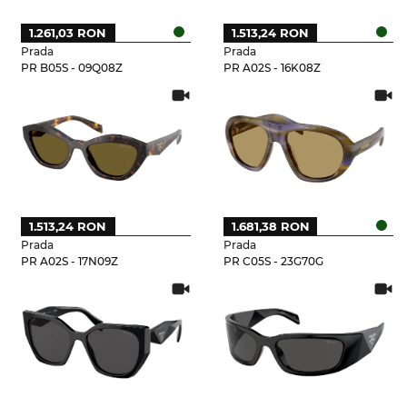
1.261,03 RON
1.513,24 RON
Prada
Prada
PR B05S - 09Q08Z
PR A02S - 16K08Z
1.513,24 RON
1.681,38 RON
Prada
Prada
PR A02S - 17N09Z
PR C05S - 23G70G