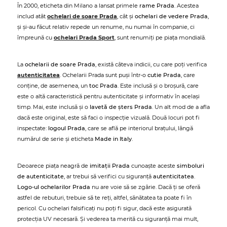
În 2000, eticheta din Milano a lansat primele
rame Prada
. Acestea
includ atât
ochelari de soare Prada
, cât și
ochelari de vedere Prada
,
și și-au făcut relativ repede un renume, nu numai în companie, ci
împreună cu
ochelari Prada Sport
, sunt renumiți pe piața mondială.
La
ochelarii de soare Prada
, există câteva indicii, cu care poți verifica
autenticitatea
. Ochelarii Prada sunt puși într-o
cutie Prada
, care
conține, de asemenea, un
toc Prada
. Este inclusă și o broșură, care
este o altă caracteristică pentru autenticitate și informativ în același
timp. Mai, este inclusă și o
lavetă de șters Prada
. Un alt mod de a afla
dacă este original, este să faci o inspecție vizuală. Două locuri pot fi
inspectate:
logoul Prada
, care se află pe interiorul brațului, lângă
numărul de serie și eticheta
Made in Italy
.
Deoarece piața neagră de
imitații Prada
cunoaște aceste
simboluri
de autenticitate
, ar trebui să verifici cu siguranță
autenticitatea
.
Logo-ul ochelarilor Prada
nu are voie să se zgârie. Dacă ți se oferă
astfel de rebuturi, trebuie să te reți, altfel, sănătatea ta poate fi în
pericol. Cu ochelari falsificați nu poți fi sigur, dacă este asigurată
protecția UV necesară. Și vederea ta merită cu siguranță mai mult,