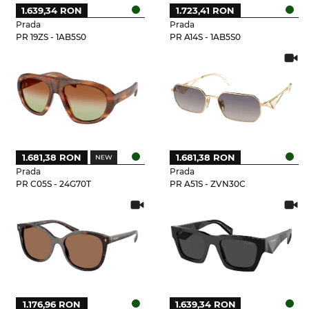
1.639,34 RON
1.723,41 RON
Prada
Prada
PR 19ZS - 1AB5S0
PR A14S - 1AB5S0
1.681,38 RON
1.681,38 RON
Prada
Prada
PR C05S - 24G70T
PR A51S - ZVN30C
1.176,96 RON
1.639,34 RON