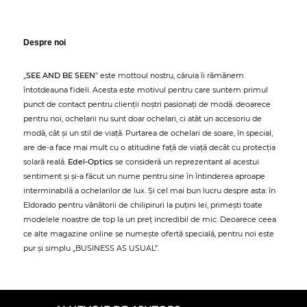
Despre noi
„
SEE AND BE SEEN
” este mottoul nostru, căruia îi rămânem
întotdeauna fideli. Acesta este motivul pentru care suntem primul
punct de contact pentru clienții noștri pasionați de modă. deoarece
pentru noi, ochelarii nu sunt doar ochelari, ci atât un accesoriu de
modă, cât și un stil de viață. Purtarea de ochelari de soare, în special,
are de-a face mai mult cu o atitudine față de viață decât cu protecția
solară reală.
Edel-Optics
se consideră un reprezentant al acestui
sentiment și și-a făcut un nume pentru sine în întinderea aproape
interminabilă a ochelarilor de lux. Și cel mai bun lucru despre asta: în
Eldorado pentru vânătorii de chilipiruri la puțini lei, primești toate
modelele noastre de top la un preț incredibil de mic. Deoarece ceea
ce alte magazine online se numește ofertă specială, pentru noi este
pur și simplu „BUSINESS AS USUAL”.