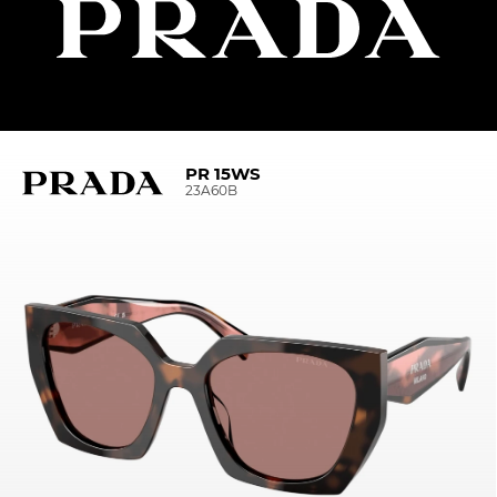
PR 15WS
23A60B