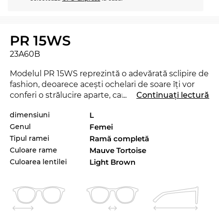
PR 15WS
23A60B
Modelul PR 15WS reprezintă o adevărată sclipire de
fashion, deoarece aceşti ochelari de soare îţi vor
conferi o strălucire aparte, care va transforma
...
Continuați lectură
noaptea în zi fără a fi nici măcar o rază de soare
dimensiuni
L
necesară. Cu acest nou model de la
Prada
poţi
Genul
Femei
demonstra că eşti un „trend-setter“ veritabil. Chiar
şi în sezonul actual, acest brand reuşeşte să se
Tipul ramei
Ramă completă
impună prin colecţia sa, stabilind un trend
Culoare rame
Mauve Tortoise
deosebit pentru 2024. Modelul de ochelari PR
Culoarea lentilei
Light Brown
15WS este disponibil în shop-ul online Edel-Optics
şi în alte variante şic de la Prada, din colecţiile 2023
şi 2024.
Liniile pline de expresivitate conferă notei clasice a