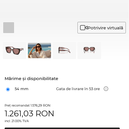
Potrivire virtuală
Mărime şi disponibilitate
54 mm
Gata de livrare în 53 ore
1.576,29 RON
Preţ recomandat
1.261,03
RON
incl. 21.00% TVA