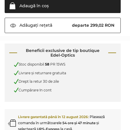
Adaugă în
coş
departe 299,02 RON
Adăugați
rețetă
Beneficii exclusive de tip boutique
Edel-Optics
Stoc disponibil
58
PR 15WS
Livrare şi returnare gratuita
Drept la retur 30 de zile
Cumpărare în cont
Livrare garantată până în
12 august 2026
:
Plasează
comanda în următoarele
54 ore şi 47 minute
şi
selectează
UPS-Express
la casă.