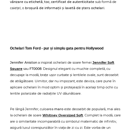
vânzare cu etichetă
,
toc
,
certificat de autenticitate
sub formă de
caiețel, o
broșură de informații
și
lavetă de șters ochelari
.
Ochelari Tom Ford - pur și simplu gata pentru Hollywood
Jennifer Aniston
a inspirat ochelarii de soare femei
Jennifer Soft
Square
sau
FT0008
. Designul elegant cu muchie completă, cu
decupaje la modă, brațe ușor curbate și lentilele ovale, sunt deosebit
de atrăgătoare. Uimitor, dar nu impozant, este deviza, care pune în
aplicare ochelarii în mod optim și protejează în același timp ochii cu
lentile polarizate de radiațiile UV dăunătoare.
Pe lângă Jennifer, culoarea
maro
este deosebit de populară, mai ales
la ochelarii de soare
Whitney Oversized Soft
. Complet la modă, care
are o similaritate incomparabilă cu simbolul matematic de infinitiv,
asigură luxul corespunzător în viața de zi cu zi. Este vorba de un