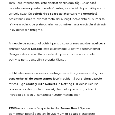
Tom Ford International este dedicat deplin egalității. Chiar dacă
modelul unisex poartă numele
Charles
, este la fel de potrivită pentru
ambele sexe. Cu
ochelari de soare aviator
cu
rama completă
,
proiectantul nu a reinventat roata, dar a reușit încă o dată nu numai să
reînvie un clasic pe piața ochelarilor cu măiestria sa unică, dar și să iasă
în evidență din mulțime.
Ai nevoie de accesoriul potrivit pentru covorul roșu sau doar acel ceva
anume? Atunci,
Micaela
este exact modelul potrivit pentru femei.
Designul de ochelari fluture este din plastic ușor și are curbele
potrivite pentru a sublinia propriul tău stil.
Subtilitatea nu este aceeași cu retragerea la Ford, deoarece
Hugh
în
zona
ochelari de soare trapez
iese în evidență pur și simplu peste
tot ca
Hugh Grant
și
Julia Roberts
în
Notting Hill
. Acest lucru se
poate datora designului minunat, plasticului premium, potrivirii
incredibile și jocului fantastic al tuturor materialelor.
FT108
este cunoscut în special fanilor
James Bond
. Spionul
gentleman poartă ochelarii în
Quantum of Solace
și stabilește