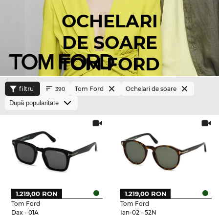
OCHELARI
DE SOARE
TOM FORD
filtru
Tom Ford
Ochelari de soare
390
1.219,00 RON
1.219,00 RON
Tom Ford
Tom Ford
Dax - 01A
Ian-02 - 52N