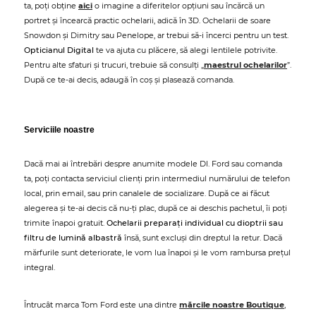
ta, poți obține
aici
o imagine a diferitelor opțiuni sau încărcă un
portret și încearcă practic ochelarii, adică în 3D. Ochelarii de soare
Snowdon și Dimitry sau Penelope, ar trebui să-i încerci pentru un test.
Opticianul Digital
te va ajuta cu plăcere, să alegi lentilele potrivite.
Pentru alte sfaturi și trucuri, trebuie să consulți „
maestrul ochelarilor
”.
După ce te-ai decis, adaugă în coș și plasează comanda.
Serviciile noastre
Dacă mai ai întrebări despre anumite modele Dl. Ford sau comanda
ta, poți contacta serviciul clienți prin intermediul numărului de telefon
local, prin email, sau prin canalele de socializare. După ce ai făcut
alegerea și te-ai decis că nu-ți plac, după ce ai deschis pachetul, îi poți
trimite înapoi gratuit.
Ochelarii preparați individual cu dioptrii sau
filtru de lumină albastră
însă, sunt excluși din dreptul la retur. Dacă
mărfurile sunt deteriorate, le vom lua înapoi și le vom rambursa prețul
integral.
Întrucât marca Tom Ford este una dintre
mărcile noastre Boutique
,