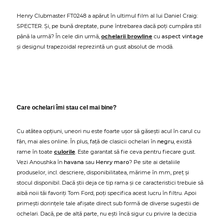
Henry Clubmaster FT0248 a apărut în ultimul film al lui Daniel Craig:
SPECTER. Și, pe bună dreptate, pune întrebarea dacă poți cumpăra stil
până la urmă? În cele din urmă,
ochelarii browline
cu
aspect vintage
și designul trapezoidal reprezintă un gust absolut de modă.
Care ochelari îmi stau cel mai bine?
Cu atâtea opțiuni, uneori nu este foarte ușor să găsești acul în carul cu
fân, mai ales online. În plus, față de clasicii ochelari în
negru
, există
rame în toate
culorile
. Este garantat să fie ceva pentru fiecare gust.
Vezi Anoushka în
havana
sau
Henry maro
? Pe site ai detaliile
produselor, incl. descriere, disponibilitatea, mărime în mm, preț și
stocul disponibil. Dacă știi deja ce tip rama și ce caracteristici trebuie să
aibă noii tăi favoriți Tom Ford, poți specifica acest lucru în filtru. Apoi
primești dorințele tale afișate direct sub formă de diverse sugestii de
ochelari. Dacă, pe de altă parte, nu ești încă sigur cu privire la decizia