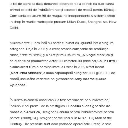
la fel de atent ca data, deoarece deschiderea a coincis cu publicarea
primei colecții de îmbrăcăminte și accesorii de modă pentru bărbați.
Compania are acum 98 de magazine independente și sisteme shop-
in-shop în marile metropole precum Milan, Dubai, Shanghai sau New
Delhi.
Multitalentatul Tom însă nu poate fi plasat cu ușurință într-o singură
categorie. Deja în 2005 și-a creat propria companie de producție
filme,
Fade to Black
, și a rulat primul său film, „
A Single Man
”, ca și
co-autor și ca producător. Actorului caracterului principal,
Collin Firth
, i-
a adus acest film o nominalizare la Oscar. În 2016, a fost lansat
„
Nocturnal Animals
”, a doua capodoperă a regizorului / guru-ului de
modă, incluzând vedetele hollywoodiene
Amy Adams
și
Jake
Gyllenhaal
.
În ilustra sa carieră, americanul a fost premiat de nenumărate ori,
inclusiv cinci premii de la prestigiosul
Consiliu al designerilor de
modă din America
, Designerul anului pentru îmbrăcăminte pentru
bărbați (2008), GQ Designer of the Year și în Rusia - GQ Man of the
Century. Dar premiile sunt doar podoaba operei sale. Creațiile sale