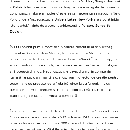
denumirea mărcii. Tom F. stă alături de
Louis Vuitton
,
Giorgio Armani
și
Calvin Klein
, cei mai cunoscuți designeri care se agață de lumea în
continuă schimbare a modei. Creșterea sa meteorică a început în New
York, unde a fost acceptat la
Universitatea New York
și a studiat inițial
istoria artei, înainte de a trece la arhitectură la
Parsons School for
Design
.
În 1990 a venit primul mare salt în carieră. Născut în Austin Texas și
crescut în Santa Fe New Mexico, Tom s-a mutat la Milan pentru a
ocupa funcția de designer de modă dame la
Gucci
. În scurt timp, el a
ajutat mastodonul de modă, pe vremea respectivă foarte criticată, să
strălucească din nou. Necunoscut, și-a pavat drumul în compania
italiană, iar patru ani mai târziu, a fost numit director de creație pentru
toate liniile de produse, de la îmbrăcăminte la parfumuri. În plus,
designurile firmei, precum și imaginea corporativă și campaniile
publicitare, au stat sub privirea sa personală.
În cei zece ani în care Ford a fost director de creație la Gucci și Grupul
Gucci, vânzările au crescut de la 230 milioane USD în 1994 la aproape
3 miliarde de dolari în anul fiscal 2003, făcând din Gucci una dintre
cele mai mari și mai profitabile mărci de lux din lume. În total, grupul