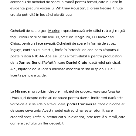
accesoriu de ochelari de soare la modă pentru femei, care nu iese în
evidență, precum vocea lui
Whitney Houston
, ci oferă fiecărei ținute
croiala potrivită în loc să-și piardă locul.
Ochelarii de soare gen
Marko
impresionează prin
stilul retro
și mișcă
toți iubitorii seriilor din anii 80, precum
Magnum
,
TJ Hooker
sau
Chips
, pentru a face ravagii. Ochelarii de soare în formă de strop,
înguști, contribuie la restul, încât în întrebări de coolness, răspunsul
poate fi doar
FT0144
. Același lucru a fost valabil și pentru producătorii
de la
James Bond
Skyfall
, în care
Daniel Craig
joacă rolul principal.
Aici, bijuteria de la Tom subliniază aspectul mișto al spionului cu
licență pentru a ucide.
La
Miranda
nu vorbim despre limbajul de
programare
sau
luna lui
Uranus
, ci despre ochelari de soare pentru dame. Indiferent dacă este
vorba de
aur
sau de o altă culoare,
podul transversal
face din ochelari
de soare ceva unic. Acest model extraordinar este rotunjit, care
creează spațiu atât în interior cât și în exterior, între lentilă și ramă, care
conferă cadrului un fler deosebit.