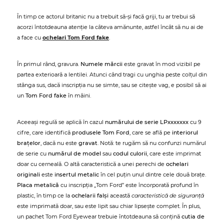
În timp ce actorul britanic nu a trebuit să-și facă griji, tu ar trebui să
acorzi întotdeauna atenție la câteva amănunte, astfel încât să nu ai de
a face cu
ochelari Tom Ford fake
.
În primul rând, gravura.
Numele mărcii
este gravat în mod vizibil pe
partea exterioară a lentilei. Atunci când tragi cu unghia peste colțul din
stânga sus, dacă inscripția nu se simte, sau se citește vag, e posibil să ai
un
Tom Ford fake
în mâini.
Aceeași regulă se aplică în cazul
numărului de serie LPxxxxxxx
cu 9
cifre, care identifică
produsele Tom Ford
, care se află pe
interiorul
brațelor
, dacă nu este
gravat
. Notă: te rugăm să nu confunzi numărul
de serie cu
numărul de model
sau
codul culorii
, care este imprimat
doar cu cerneală. O altă caracteristică a unei perechi de
ochelari
originali
este
insertul metalic
în cel puțin unul dintre cele două brațe.
Placa metalică
cu inscripția „Tom Ford” este încorporată profund în
plastic, în timp ce la
ochelarii falși
această
caracteristică de siguranță
este imprimată doar, sau este lipit sau chiar lipsește complet. În plus,
un pachet Tom Ford Eyewear trebuie întotdeauna să conțină
cutia de