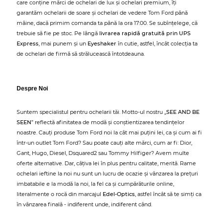
care conține mărci de ochelari de lux și ochelari premium, îți
garantăm ochelarii de soare și ochelari de vedere Tom Ford până
mâine, dacă primim comanda ta până la ora 17:00. Se subînțelege, că
trebuie să fie pe stoc. Pe lângă
livrarea rapidă gratuită prin UPS
Express
, mai punem și un
Eyeshaker
în cutie, astfel, încât colecția ta
de ochelari de firmă să strălucească întotdeauna.
Despre Noi
Suntem specialistul pentru ochelarii tăi. Motto-ul nostru „
SEE AND BE
SEEN
” reflectă afinitatea de modă și conștientizarea tendințelor
noastre. Cauți produse Tom Ford noi la cât mai puțini lei, ca și cum ai fi
într-un outlet Tom Ford? Sau poate cauți alte mărci, cum ar fi: Dior,
Gant, Hugo, Diesel, Dsquared2 sau Tommy Hilfiger? Avem multe
oferte alternative. Dar, câțiva lei în plus pentru calitate, merită. Rame
ochelari ieftine la noi nu sunt un lucru de ocazie și vânzarea la prețuri
imbatabile e la modă la noi, la fel ca și cumpărăturile online,
literalmente o rocă din marcajul
Edel-Optics
, astfel încât să te simți ca
în vânzarea finală - indiferent unde, indiferent când.