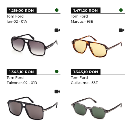
1.219,00 RON
1.471,20 RON
Tom Ford
Tom Ford
Ian-02 - 01A
Marcus - 93E
1.345,10 RON
1.345,10 RON
Tom Ford
Tom Ford
Falconer-02 - 01B
Guillaume - 53E