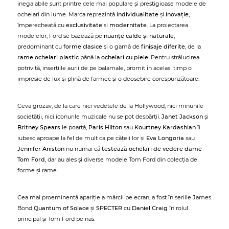
inegalabile sunt printre cele mai populare și prestigioase modele de
ochelari din lume. Marca reprezintă
individualitate
și
inovație
,
împerecheată cu
exclusivitate
și
modernitate
. La proiectarea
modelelor, Ford se bazează pe
nuanțe calde și naturale
,
predominant cu
forme clasice
și o gamă de
finisaje diferite
, de la
rame ochelari plastic
până la
ochelari cu piele
. Pentru strălucirea
potrivită, inserțiile aurii de pe balamale, promit în același timp o
impresie de lux și plină de farmec și o deosebire corespunzătoare.
Ceva grozav, de la care nici vedetele de la Hollywood, nici minunile
societății, nici iconurile muzicale nu se pot despărții.
Janet Jackson
și
Britney Spears
le poartă,
Paris Hilton
sau
Kourtney Kardashian
îi
iubesc aproape la fel de mult ca pe cățeii lor și
Eva Longoria
sau
Jennifer Aniston
nu numai că
testează ochelari de vedere dame
Tom Ford
, dar au ales și diverse modele Tom Ford din colecția de
forme și rame.
Cea mai proeminentă apariție a mărcii pe ecran, a fost în seriile James
Bond
Quantum of Solace
și
SPECTER
cu
Daniel Craig
în rolul
principal și Tom Ford pe nas.