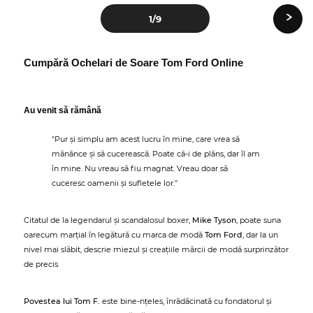
›
1
/9
Cumpără Ochelari de Soare Tom Ford Online
Au venit să rămână
"Pur și simplu am acest lucru în mine, care vrea să
mănânce și să cucerească. Poate că-i de plâns, dar îl am
în mine. Nu vreau să fiu magnat. Vreau doar să
cuceresc oamenii și sufletele lor.”
Citatul de la legendarul și scandalosul boxer,
Mike Tyson
, poate suna
oarecum marțial în legătură cu marca de modă
Tom Ford
, dar la un
nivel mai slăbit, descrie miezul și creațiile mărcii de modă surprinzător
de precis.
Povestea lui Tom F.
este bine-nțeles, înrădăcinată cu fondatorul și