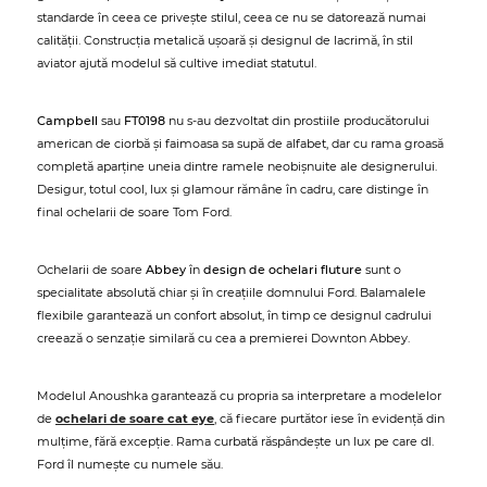
standarde în ceea ce privește stilul, ceea ce nu se datorează numai
calității. Construcția metalică ușoară și designul de lacrimă, în stil
aviator ajută modelul să cultive imediat statutul.
Campbell
sau
FT0198
nu s-au dezvoltat din prostiile producătorului
american de ciorbă și faimoasa sa supă de alfabet, dar cu rama groasă
completă aparține uneia dintre ramele neobișnuite ale designerului.
Desigur, totul cool, lux și glamour rămâne în cadru, care distinge în
final ochelarii de soare Tom Ford.
Ochelarii de soare
Abbey
în
design de ochelari fluture
sunt o
specialitate absolută chiar și în creațiile domnului Ford. Balamalele
flexibile garantează un confort absolut, în timp ce designul cadrului
creează o senzație similară cu cea a premierei Downton Abbey.
Modelul Anoushka garantează cu propria sa interpretare a modelelor
de
ochelari de soare cat eye
, că fiecare purtător iese în evidență din
mulțime, fără excepție. Rama curbată răspândește un lux pe care dl.
Ford îl numește cu numele său.