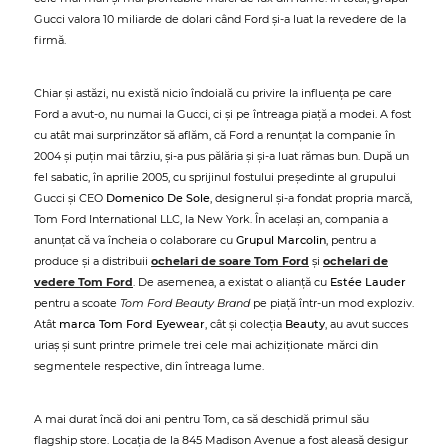
Gucci valora 10 miliarde de dolari când Ford și-a luat la revedere de la
firmă.
Chiar și astăzi, nu există nicio îndoială cu privire la influența pe care
Ford a avut-o, nu numai la Gucci, ci și pe întreaga piață a modei. A fost
cu atât mai surprinzător să aflăm, că Ford a renunțat la companie în
2004 și puțin mai târziu, și-a pus pălăria și și-a luat rămas bun. După un
fel sabatic, în aprilie 2005, cu sprijinul fostului președinte al grupului
Gucci și CEO
Domenico De Sole
, designerul și-a fondat propria marcă,
Tom Ford International LLC, la New York. În același an, compania a
anunțat că va încheia o colaborare cu
Grupul Marcolin
, pentru a
produce și a distribuii
ochelari de soare Tom Ford
și
ochelari de
vedere Tom Ford
. De asemenea, a existat o alianță cu
Estée Lauder
pentru a scoate
Tom Ford Beauty Brand
pe piață într-un mod exploziv.
Atât
marca Tom Ford Eyewear
, cât și colecția
Beauty
, au avut succes
uriaș și sunt printre primele trei cele mai achiziționate mărci din
segmentele respective, din întreaga lume.
A mai durat încă doi ani pentru Tom, ca să deschidă primul său
flagship store. Locația de la 845 Madison Avenue a fost aleasă desigur