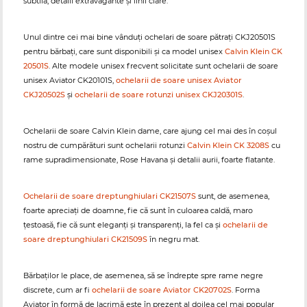
subtilă, detalii extravagante și linii clare.
Unul dintre cei mai bine vânduți ochelari de soare pătrați CKJ20501S
pentru bărbați, care sunt disponibili și ca model unisex
Calvin Klein CK
20501S
. Alte modele unisex frecvent solicitate sunt ochelarii de soare
unisex Aviator CK20101S,
ochelarii de soare unisex Aviator
CKJ20502S
și
ochelarii de soare rotunzi unisex CKJ20301S
.
Ochelarii de soare Calvin Klein dame, care ajung cel mai des în coșul
nostru de cumpărături sunt ochelarii rotunzi
Calvin Klein CK 3208S
cu
rame supradimensionate, Rose Havana și detalii aurii, foarte flatante.
Ochelarii de soare dreptunghiulari CK21507S
sunt, de asemenea,
foarte apreciați de doamne, fie că sunt în culoarea caldă, maro
țestoasă, fie că sunt eleganți și transparenți, la fel ca și
ochelarii de
soare dreptunghiulari CK21509S
în negru mat.
Bărbaților le place, de asemenea, să se îndrepte spre rame negre
discrete, cum ar fi
ochelarii de soare Aviator CK20702S
. Forma
Aviator în formă de lacrimă este în prezent al doilea cel mai popular