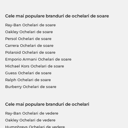
Cele mai populare branduri de ochelari de soare
Ray-Ban Ochelari de soare
Oakley Ochelari de soare
Persol Ochelari de soare
Carrera Ochelari de soare
Polaroid Ochelari de soare
Emporio Armani Ochelari de soare
Michael Kors Ochelari de soare
Guess Ochelari de soare
Ralph Ochelari de soare
Burberry Ochelari de soare
Cele mai populare branduri de ochelari
Ray-Ban Ochelari de vedere
Oakley Ochelari de vedere
Humphreys Ochelari de vedere