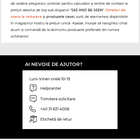
de vedere pregresivi, ochelari pentru calculator și lentile de contact la
prețuri absolut de top sub sloganul "
SEE AND BE SEEN
".
Ochelari de
soare la reducere
și
produsele casei
, sunt, de asemenea, disponibile
în magazinul nostru la prețuri unice. Așadar, începe să navighezi chiar
acum și comandă de la domiciliu produsele preferate din lumea
ochelarilor.
AI NEVOIE DE AJUTOR?
Luni-Vineri orele 10-19
Helpcenter
Trimitere solicitare
+40 31 631 4008
Etichetă de retur