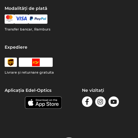
Modalități de plată
Transfer bancar, Ramburs
Expediere
Livrare şi returnare gratuita
Aplicația Edel-Optics
Ne vizitați