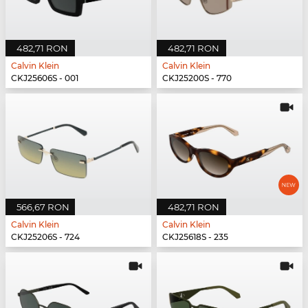
482,71 RON
482,71 RON
Calvin Klein
Calvin Klein
CKJ25606S - 001
CKJ25200S - 770
566,67 RON
482,71 RON
Calvin Klein
Calvin Klein
CKJ25206S - 724
CKJ25618S - 235