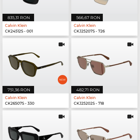
835,31 RON
566,67 RON
Calvin Klein
Calvin Klein
CK24512S - 001
CKJ25207S - 726
751,36 RON
482,71 RON
Calvin Klein
Calvin Klein
CK26507S - 330
CKJ25202S - 718