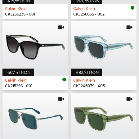
415,55 RON
398,76 RON
Calvin Klein
Calvin Klein
CKJ25623S - 001
CKJ25603S - 002
667,41 RON
482,71 RON
Calvin Klein
Calvin Klein
CK21529S - 001
CKJ24607S - 405