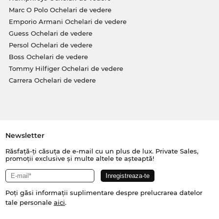
Marc O Polo Ochelari de vedere
Emporio Armani Ochelari de vedere
Guess Ochelari de vedere
Persol Ochelari de vedere
Boss Ochelari de vedere
Tommy Hilfiger Ochelari de vedere
Carrera Ochelari de vedere
Newsletter
Răsfață-ți căsuța de e-mail cu un plus de lux. Private Sales,
promoții exclusive și multe altele te așteaptă!
Poți găsi informații suplimentare despre prelucrarea datelor
tale personale
aici
.