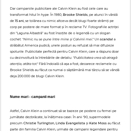
Dar campaniile publicitare ale Calvin Klein au fost cele care au
transformat hitul în hype. În 1980,
Brooke Shields
, pe atunci în vârstă
de
15 ani
, se tolănea cu nimic altceva decât blugi foarte strâmți pe
corp pe postere de mare format și în reclame TV. Fotografiile actriței
din "Laguna Albastră" au fost însoțite de o legendă cu un slogan
cochet:
"Nimic nu se pune între mine și Calvinii mei."
Un
scandal
a
străbătut America pudică, unele posturi au refuzat să mai difuzeze
spoturile. Publicitate perfectă pentru Calvin Klein, care a răspuns doar
cu dezinvoltură la întrebările de detaliu:
"Publicitatea vrea să atragă
atenția, atâta tot."
Fără îndoială că așa a fost, deoarece reclamele cu
Brooke Shields au făcut ca numai o săptămână mai târziu să se vândă
deja 200.000 de blugi Calvin Klein.
Nume mari - campanii mari
Astfel, Calvin Klein a continuat să se bazeze pe postere cu femei pe
jumătate dezbrăcate, la înălțimea casei. În anii '90, supermodele
precum
Christie Turlington
,
Linda Evangelista
și
Kate Moss
au făcut
parte din familia Calvin Klein, urmate de campanii legendare pentru