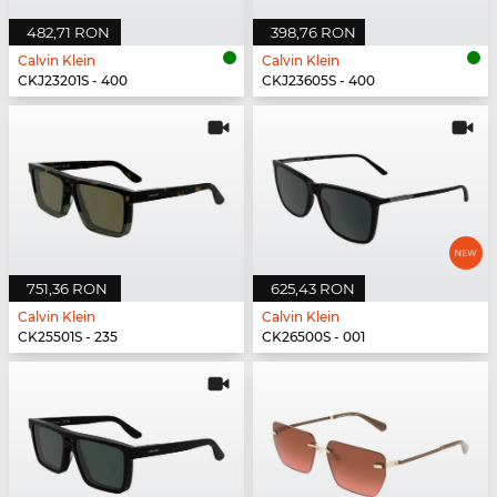
482,71 RON
398,76 RON
Calvin Klein
Calvin Klein
CKJ23201S - 400
CKJ23605S - 400
751,36 RON
625,43 RON
Calvin Klein
Calvin Klein
CK25501S - 235
CK26500S - 001