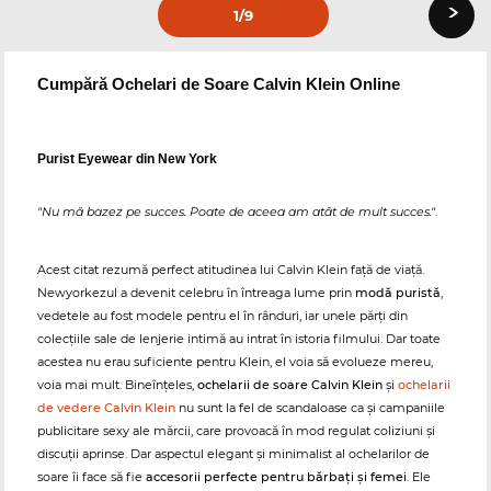
›
1
/9
Cumpără Ochelari de Soare Calvin Klein Online
Purist Eyewear din New York
"Nu mă bazez pe succes. Poate de aceea am atât de mult succes."
.
Acest citat rezumă perfect atitudinea lui Calvin Klein față de viață.
Newyorkezul a devenit celebru în întreaga lume prin
modă puristă
,
vedetele au fost modele pentru el în rânduri, iar unele părți din
colecțiile sale de lenjerie intimă au intrat în istoria filmului. Dar toate
acestea nu erau suficiente pentru Klein, el voia să evolueze mereu,
voia mai mult. Bineînțeles,
ochelarii de soare Calvin Klein
și
ochelarii
de vedere Calvin Klein
nu sunt la fel de scandaloase ca și campaniile
publicitare sexy ale mărcii, care provoacă în mod regulat coliziuni și
discuții aprinse. Dar aspectul elegant și minimalist al ochelarilor de
soare îi face să fie
accesorii perfecte pentru bărbați și femei
. Ele