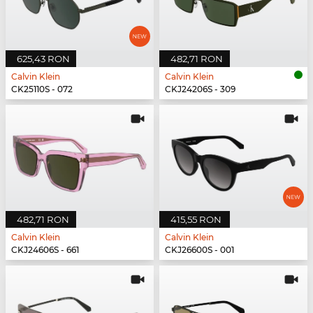
625,43 RON
482,71 RON
Calvin Klein
Calvin Klein
CK25110S - 072
CKJ24206S - 309
482,71 RON
415,55 RON
Calvin Klein
Calvin Klein
CKJ24606S - 661
CKJ26600S - 001