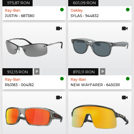
575,87 RON
601,09 RON
Ray-Ban
Oakley
JUSTIN - 687380
SYLAS - 944832
912,15 RON
P
870,11 RON
P
Ray-Ban
Ray-Ban
Rb3183 - 004/82
NEW WAYFARER - 64503R