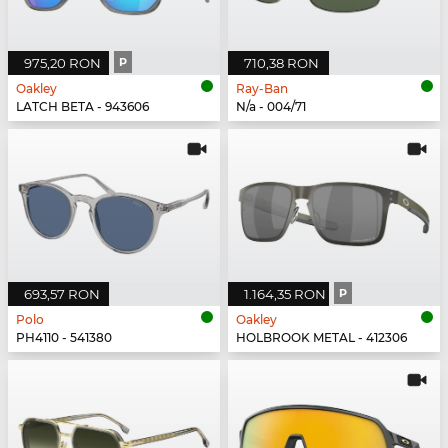
975,20 RON
P
710,38 RON
Oakley
Ray-Ban
LATCH BETA - 943606
N/a - 004/71
693,57 RON
1.164,35 RON
P
Polo
Oakley
PH4110 - 541380
HOLBROOK METAL - 412306