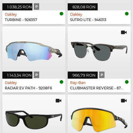
1.038,25 RON
P
828,08 RON
Oakley
Oakley
TURBINE - 926357
SUTRO LITE - 946313
1.143,34 RON
P
966,79 RON
P
Oakley
Ray-Ban
RADAR EV PATH - 9208F6
CLUBMASTER REVERSE - 670781