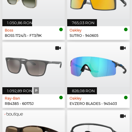
1.050,86 RON
765,03 RON
Boss
Oakley
BOSS 1724/S - FT3/9K
SUTRO - 940605
1.092,89 RON
P
828,08 RON
Ray-Ban
Oakley
RB4385 - 60175J
EVZERO BLADES - 945403