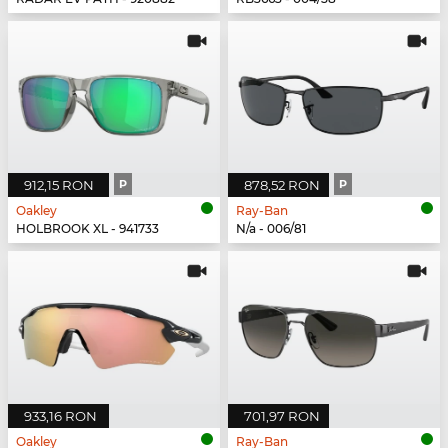
912,15 RON
P
878,52 RON
P
Oakley
Ray-Ban
HOLBROOK XL - 941733
N/a - 006/81
933,16 RON
701,97 RON
Oakley
Ray-Ban