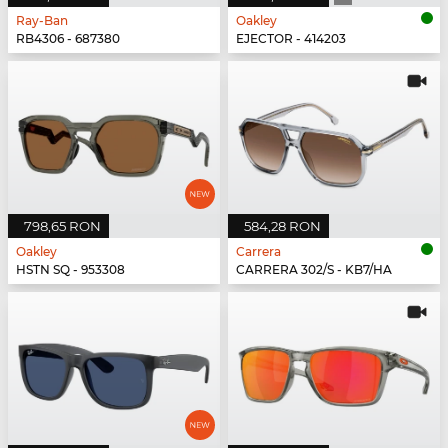
Ray-Ban
Oakley
RB4306 - 687380
EJECTOR - 414203
798,65 RON
584,28 RON
Oakley
Carrera
HSTN SQ - 953308
CARRERA 302/S - KB7/HA