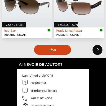
752,42 RON
1.303,07 RON
Ray-Ban
Prada Linea Rossa
Rb3386 - 004/13
PS 50ZS - 5AV02P
›
1
/50
AI NEVOIE DE AJUTOR?
Luni-Vineri orele 10-19
Helpcenter
Trimitere solicitare
+40 31 631 4008