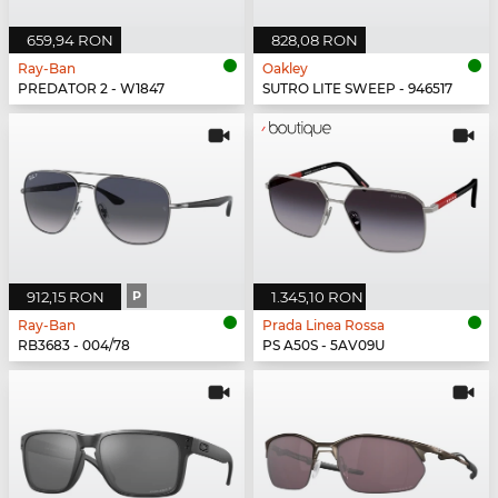
659,94 RON
828,08 RON
Ray-Ban
Oakley
PREDATOR 2 - W1847
SUTRO LITE SWEEP - 946517
912,15 RON
P
1.345,10 RON
Ray-Ban
Prada Linea Rossa
RB3683 - 004/78
PS A50S - 5AV09U