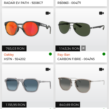
RADAR EV PATH - 9208C7
RB3663 - 004/71
765,03 RON
1.143,34 RON
P
Oakley
Ray-Ban
HSTN - 924202
CARBON FIBRE - 004/N5
1.155,95 RON
840,69 RON