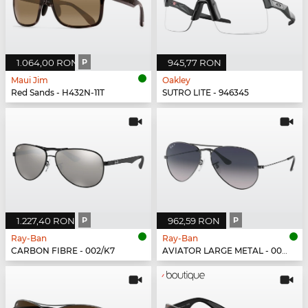
1.064,00 RON
P
945,77 RON
Maui Jim
Oakley
Red Sands - H432N-11T
SUTRO LITE - 946345
1.227,40 RON
P
962,59 RON
P
Ray-Ban
Ray-Ban
CARBON FIBRE - 002/K7
AVIATOR LARGE METAL - 004/78