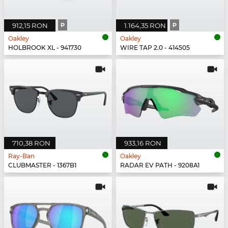
912,15 RON
P
1.164,35 RON
P
Oakley
Oakley
HOLBROOK XL - 941730
WIRE TAP 2.0 - 414505
710,38 RON
933,16 RON
Ray-Ban
Oakley
CLUBMASTER - 1367B1
RADAR EV PATH - 9208A1