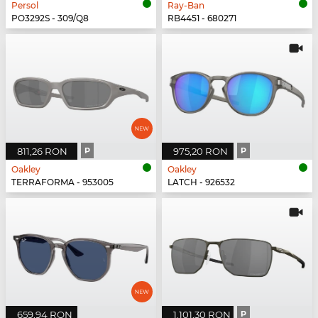
Persol
Ray-Ban
PO3292S - 309/Q8
RB4451 - 680271
811,26 RON
P
975,20 RON
P
Oakley
Oakley
TERRAFORMA - 953005
LATCH - 926532
659,94 RON
1.101,30 RON
P