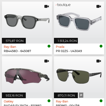
575,87 RON
1.513,24 RON
Ray-Ban
Prada
RB4458D - 645087
PR 02ZS - U430A9
933,16 RON
870,11 RON
P
Oakley
Ray-Ban
RADAR EV PATH - 920882
RB3663 - 004/58