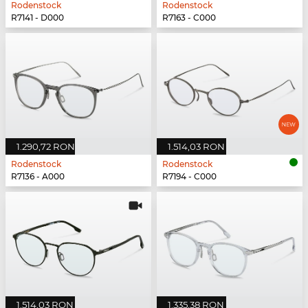
Rodenstock
Rodenstock
R7141 - D000
R7163 - C000
1.290,72 RON
1.514,03 RON
Rodenstock
Rodenstock
R7136 - A000
R7194 - C000
1.514,03 RON
1.335,38 RON