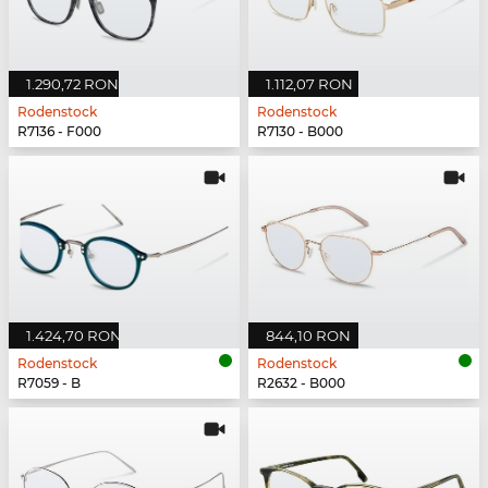
1.290,72 RON
1.112,07 RON
Rodenstock
Rodenstock
R7136 - F000
R7130 - B000
1.424,70 RON
844,10 RON
Rodenstock
Rodenstock
R7059 - B
R2632 - B000