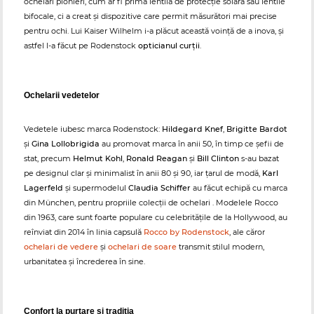
ochelari pionieri, cum ar fi prima lentilă de protecție solară sau lentile
bifocale, ci a creat și dispozitive care permit măsurători mai precise
pentru ochi. Lui Kaiser Wilhelm i-a plăcut această voință de a inova, și
astfel l-a făcut pe Rodenstock
opticianul curții
.
Ochelarii vedetelor
Vedetele iubesc marca Rodenstock:
Hildegard Knef
,
Brigitte Bardot
și
Gina Lollobrigida
au promovat marca în anii 50, în timp ce șefii de
stat, precum
Helmut Kohl
,
Ronald Reagan
și
Bill Clinton
s-au bazat
pe designul clar și minimalist în anii 80 și 90, iar țarul de modă,
Karl
Lagerfeld
și supermodelul
Claudia Schiffer
au făcut echipă cu marca
din München, pentru propriile colecții de ochelari . Modelele Rocco
din 1963, care sunt foarte populare cu celebritățile de la Hollywood, au
reînviat din 2014 în linia capsulă
Rocco by Rodenstock
, ale căror
ochelari de vedere
și
ochelari de soare
transmit stilul modern,
urbanitatea și încrederea în sine.
Confort la purtare și tradiția