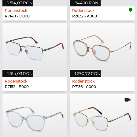
1.514,03 RON
844,10 RON
Rodenstock
Rodenstock
R7140 - D000
R2632 - A000
1.514,03 RON
1.290,72 RON
Rodenstock
Rodenstock
R7152 - B000
R7156 - C000