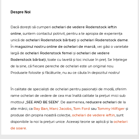
Despre Noi
Dacă dorești să cumperi
ochelari de vedere Rodenstock ieftin
online
, suntem contactul potrivit, pentru a te apropia de experiența
unică de
ochelari Rodenstock bărbați
și
ochelari Rodenstock dame
.
În
magazinul nostru online de ochelari de marcă
, vei găsi o varietate
largă de
ochelari Rodenstock femei
și
ochelari de vedere
Rodenstock bărbați
, toate cu lavetă și toc incluse în preț. Se înțelege
de la sine, că fiecare pereche de ochelari este un original nou.
Produsele folosite și făcăturile, nu au ce căuta în depozitul nostru!
În calitate de specialiști de ochelari pentru pasionații de modă, oferim
rame ochelari de vedere de cea mai înaltă calitate la prețuri mici sub
mottoul „
SEE AND BE SEEN
”. De asemenea,
reducere ochelari
de la
alte mărci, ca
Ray Ban
,
Marc Jacobs
,
Tom Ford
sau
Tommy Hilfiger
și
produse din propria noastră colecție,
ochelari de vedere ieftin
, sunt
disponibile la noi la prețuri unice. Aceeași teorie se aplică și la
ochelari
de soare
.