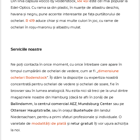
Din linia capsulă Rocco by Rodenstock,
RR 451
este cel mai popular la
Edel-Optics. Cu rama sa din plastic, în nuanțe de albastru deschis,
havana și negru, pune accente interesante pe fața purtătorului de
ochelari.
R 419
aduce chiar și mai multe culori în joc, cu rame de
ochelari în roșu-maroniu și albastru mulat.
Serviciile noastre
Ne poți contacta în orice moment, cu orice întrebare care apare în
timpul cumpărării de ochelari de vedere, cum ar fi „
dimensiune
ochelari Rodenstock
”. Îți stăm la dispoziție cu expertiza noastră
concentrată pentru ochelari de vedere și ochelari de soare, fie în
browser sau în lumea analogică. Nu ezita nici să treci pe la unul dintre
magazinele noastre din Hamburg (dacă te afli în zonă) de pe
Ballindamm
, la
centrul comercial AEZ
,
Mundsburg Center
sau pe
Ottenser Hauptstraße
, sau în orașul
Buxtehude
din landul
Niedersachsen, pentru a primi sfaturi profesionale și individuale. O
varietate de
modalități de plată
și
retur gratuit
îți vor ușura achiziția
la noi.