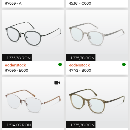
R7059 - A
R5361 - C000
1.335,38 RON
1.335,38 RON
Rodenstock
Rodenstock
R7096 - E000
R7172 - B000
1.514,03 RON
1.335,38 RON