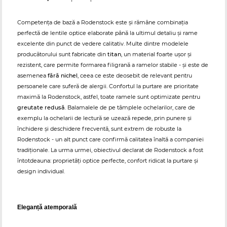
Competența de bază a Rodenstock este și rămâne combinația
perfectă de lentile optice elaborate până la ultimul detaliu și rame
excelente din punct de vedere calitativ. Multe dintre modelele
producătorului sunt fabricate din
titan
, un material foarte ușor și
rezistent, care permite formarea filigrană a ramelor stabile - și este de
asemenea
fără nichel
, ceea ce este deosebit de relevant pentru
persoanele care suferă de alergii. Confortul la purtare are prioritate
maximă la Rodenstock, astfel, toate ramele sunt optimizate pentru
greutate redusă
. Balamalele de pe tâmplele ochelarilor, care de
exemplu la ochelarii de lectură se uzează repede, prin punere și
închidere și deschidere frecventă, sunt extrem de robuste la
Rodenstock - un alt punct care confirmă calitatea înaltă a companiei
tradiționale. La urma urmei, obiectivul declarat de Rodenstock a fost
întotdeauna: proprietăți optice perfecte, confort ridicat la purtare și
design individual.
Eleganță atemporală