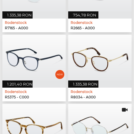
1.335,38 RON
754,78 RON
Rodenstock
Rodenstock
R7165 - A000
R2665 - A000
1.201,40 RON
1.335,38 RON
Rodenstock
Rodenstock
R5375 - C000
R8034 - A000