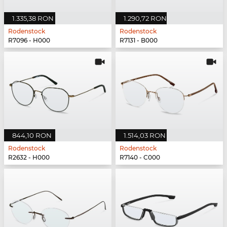
1.335,38 RON
1.290,72 RON
Rodenstock
Rodenstock
R7096 - H000
R7131 - B000
844,10 RON
1.514,03 RON
Rodenstock
Rodenstock
R2632 - H000
R7140 - C000