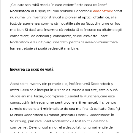
„Cei care schimbă modul în care vedem” este ceea ce
Josef
Rodenstock
ar fi spus, cel mai probabil. Fondatorul
Rodenstock
a fost
nu numai un inventator strălucit și
pionier al opticii oftalmice
, el a
fost, de asemenea, convins că inovațiile sale au făcut din lume un loc
mai bun. Și dacă asta însemna că trebuia să se încurce cu oftalmologii,
comercianții de ochelari și concurența, atunci asta este. Josef
Rodenstock era un tip argumentativ pentru că avea o viziune: toată
lumea trebuie să poată vedea cât mai bine.
Inovarea ca scop de viață
Acest spirit inventiv din primele zile, încă îndrumă Rodenstock și
astăzi. Ceea ce a început în 1877 ca o fuziune a doi frați, este o bună
140 de ani mai târziu, o companie cu sediul la München, care este
cunoscută în întreaga lume pentru
ochelarii remarcabili
și pentru
ramele de ochelari minimaliste de cea mai înaltă calitate
. Josef și
Michael Rodenstock au fondat „Institutul Optic G. Rodenstock” în
Würzburg, prin care Josef Rodenstock a fost spiritul creator al
companiei. De-a lungul anilor, el a dezvoltat nu numai lentile de