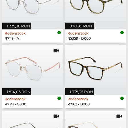
1.335,38 RON
978,09 RON
Rodenstock
Rodenstock
R7119 - A
R5359 - D000
1.514,03 RON
1.335,38 RON
Rodenstock
Rodenstock
R7141 - C000
R7162 - B000