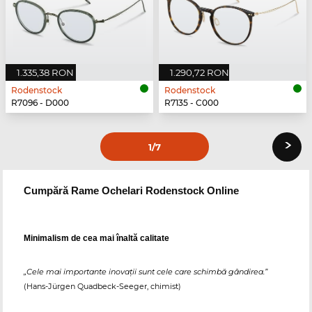
1.335,38 RON
1.290,72 RON
Rodenstock
Rodenstock
R7096 - D000
R7135 - C000
›
1
/7
Cumpără Rame Ochelari Rodenstock Online
Minimalism de cea mai înaltă calitate
„Cele mai importante inovații sunt cele care schimbă gândirea.”
(Hans-Jürgen Quadbeck-Seeger, chimist)