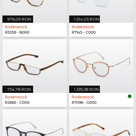
978,09 RON
1.514,03 RON
Rodenstock
Rodenstock
R5359 - B000
R7145 - C000
754,78 RON
1.335,38 RON
Rodenstock
Rodenstock
R2665 - C000
R7096 - G000