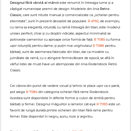
Designul fără vârstă al mărcii
este renumit în întreaga lume și a
câștigat numeroase premii de design. Modelele din linia
Retro
Classic
, care sunt nituite manual și comercializate ca „ochelari pentru
eternitate”, sunt în prezent deosebit de populare.
R 4792
, de exemplu,
cu rama sa elegantă, rotundă, cu ramă întreagă din titan, este modelul
unisex perfect, chiar și cu dioptrii ridicate, aspectul minimalist se
potrivește oamenilor cu aproape orice formă de față.
R 7085
cu forma
ușor rotunjită, pentru dame, și puțin mai unghiularul
R 7086
pentru
bărbați, sunt de asemenea fabricate din titan, dar ca modele cu
jumătate de ramă, cu o atingere fermecătoare de epocă, se află în
vârful listei de must-have-uri atemporale din linia Rodenstock Retro
Classic.
Cei cărora din punct de vedere vizual și tehnic le place ușor ca o pană,
pot alege
R 7084
din categoria ochelari fără rame Rodenstock.
Acestea sunt disponibile în diferite forme și culori de lentilă pentru
bărbați și femei. Designul măgulitor a ramelor cat-eye
R 7093
este un
favorit de lungă durată printre ochelarii din titan fără rame pentru
femei. Este disponibil în negru, auriu, roze și argintiu.