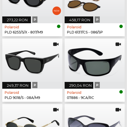
273,22 RON
P
458,17 RON
P
Polaroid
Polaroid
PLD 6253/S/X - 807/M9
PLD 6137/CS - 086/SP
249,37 RON
P
290,04 RON
P
Polaroid
Polaroid
PLD 9018/S - 08A/M9
07886 - 9CA/RC