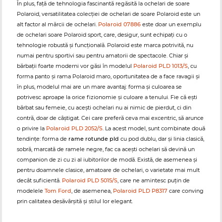
În plus, față de tehnologia fascinantă regăsită la ochelari de soare
Polaroid, versatilitatea colecției de ochelari de soare Polaroid este un
alt factor al mărcii de ochelari.
Polaroid 07886
este doar un exemplu
de ochelari soare Polaroid sport, care, desigur, sunt echipați cu o
tehnologie robustă și funcțională. Polaroid este marca potrivită, nu
numai pentru sportivi sau pentru amatorii de spectacole. Chiar și
bărbații foarte moderni vor găsi în modelul
Polaroid PLD 1013/S
, cu
forma panto și rama Polaroid maro, oportunitatea de a face ravagii și
în plus, modelul mai are un mare avantaj: forma și culoarea se
potrivesc aproape la orice fizionomie și culoare a tenului. Fie că ești
bărbat sau femeie, cu acești ochelari nu ai nimic de pierdut, ci din
contră, doar de câștigat. Cei care preferă ceva mai excentric, să arunce
o privire la
Polaroid PLD 2052/S
. La acest model, sunt combinate două
tendințe: forma de
rame rotunde pld
cu pod dublu, dar și linia clasică,
sobră, marcată de ramele negre, fac ca acești ochelari să devină un
companion de zi cu zi al iubitorilor de modă. Există, de asemenea și
pentru doamnele clasice, amatoare de ochelari, o varietate mai mult
decât suficientă.
Polaroid PLD 5015/S
, care ne amintesc puțin de
modelele
Tom Ford
, de asemenea,
Polaroid PLD P8317
care conving
prin calitatea desăvârșită și stilul lor elegant.