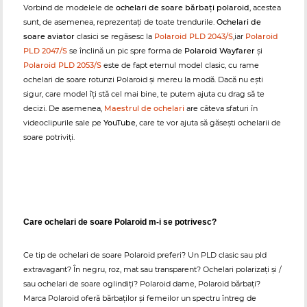
Vorbind de modelele de
ochelari de soare bărbați polaroid
, acestea
sunt, de asemenea, reprezentați de toate trendurile.
Ochelari de
soare aviator
clasici se regăsesc la
Polaroid PLD 2043/S
,iar
Polaroid
PLD 2047/S
se înclină un pic spre forma de
Polaroid Wayfarer
și
Polaroid PLD 2053/S
este de fapt eternul model clasic, cu rame
ochelari de soare rotunzi Polaroid și mereu la modă. Dacă nu ești
sigur, care model îți stă cel mai bine, te putem ajuta cu drag să te
decizi. De asemenea,
Maestrul de ochelari
are câteva sfaturi în
videoclipurile sale pe
YouTube
, care te vor ajuta să găsești ochelarii de
soare potriviți.
Care ochelari de soare Polaroid m-i se potrivesc?
Ce tip de ochelari de soare Polaroid preferi? Un PLD clasic sau pld
extravagant? În negru, roz, mat sau transparent? Ochelari polarizați și /
sau ochelari de soare oglindiți? Polaroid dame, Polaroid bărbați?
Marca Polaroid oferă bărbaților și femeilor un spectru întreg de