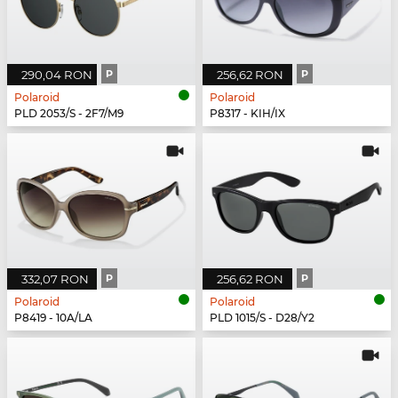
290,04 RON
P
256,62 RON
P
Polaroid
Polaroid
PLD 2053/S - 2F7/M9
P8317 - KIH/IX
332,07 RON
P
256,62 RON
P
Polaroid
Polaroid
P8419 - 10A/LA
PLD 1015/S - D28/Y2