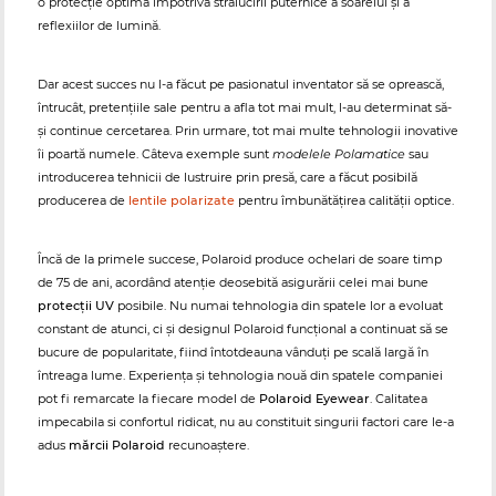
o protecție optimă împotriva strălucirii puternice a soarelui și a
reflexiilor de lumină.
Dar acest succes nu l-a făcut pe pasionatul inventator să se oprească,
întrucât, pretențiile sale pentru a afla tot mai mult, l-au determinat să-
și continue cercetarea. Prin urmare, tot mai multe tehnologii inovative
îi poartă numele. Câteva exemple sunt
modelele Polamatice
sau
introducerea tehnicii de lustruire prin presă, care a făcut posibilă
producerea de
lentile polarizate
pentru îmbunătățirea calității optice.
Încă de la primele succese, Polaroid produce ochelari de soare timp
de 75 de ani, acordând atenție deosebită asigurării celei mai bune
protecții UV
posibile. Nu numai tehnologia din spatele lor a evoluat
constant de atunci, ci și designul Polaroid funcțional a continuat să se
bucure de popularitate, fiind întotdeauna vânduți pe scală largă în
întreaga lume. Experiența și tehnologia nouă din spatele companiei
pot fi remarcate la fiecare model de
Polaroid Eyewear
. Calitatea
impecabila si confortul ridicat, nu au constituit singurii factori care le-a
adus
mărcii Polaroid
recunoaștere.