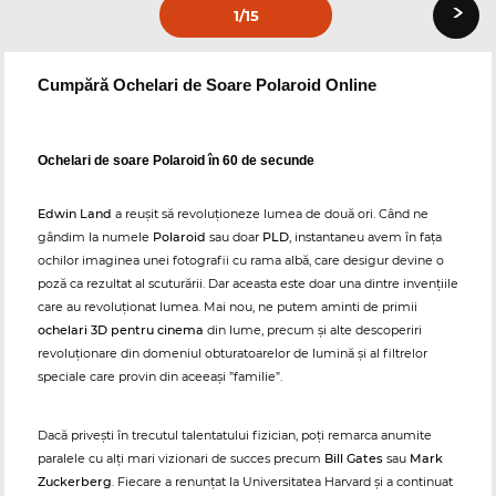
›
1
/15
Cumpără Ochelari de Soare Polaroid Online
Ochelari de soare Polaroid în 60 de secunde
Edwin Land
a reușit să revoluționeze lumea de două ori. Când ne
gândim la numele
Polaroid
sau doar
PLD
, instantaneu avem în fața
ochilor imaginea unei fotografii cu rama albă, care desigur devine o
poză ca rezultat al scuturării. Dar aceasta este doar una dintre invențiile
care au revoluționat lumea. Mai nou, ne putem aminti de primii
ochelari 3D pentru cinema
din lume, precum și alte descoperiri
revoluționare din domeniul obturatoarelor de lumină și al filtrelor
speciale care provin din aceeași ”familie”.
Dacă privești în trecutul talentatului fizician, poți remarca anumite
paralele cu alți mari vizionari de succes precum
Bill Gates
sau
Mark
Zuckerberg
. Fiecare a renunțat la Universitatea Harvard și a continuat