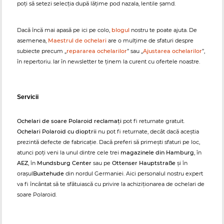
poți să setezi selecția după lățime pod nazala, lentile șamd.
Dacă încă mai apasă pe ici pe colo,
blogul
nostru te poate ajuta. De
asemenea,
Maestrul de ochelari
are o mulțime de sfaturi despre
subiecte precum „
repararea ochelarilor
” sau „
Ajustarea ochelarilor
”,
în repertoriu. Iar în newsletter te ținem la curent cu ofertele noastre.
Servicii
Ochelari de soare Polaroid reclamați
pot fi returnate gratuit.
Ochelari Polaroid cu dioptrii
nu pot fi returnate, decât dacă aceștia
prezintă defecte de fabricație. Dacă preferi să primești sfaturi pe loc,
atunci poți veni la unul dintre cele trei
magazinele din Hamburg
, în
AEZ
, în
Mundsburg Center
sau pe
Ottenser Hauptstraße
și în
orașul
Buxtehude
din nordul Germaniei. Aici personalul nostru expert
va fi încântat să te sfătuiască cu privire la achiziționarea de ochelari de
soare Polaroid.