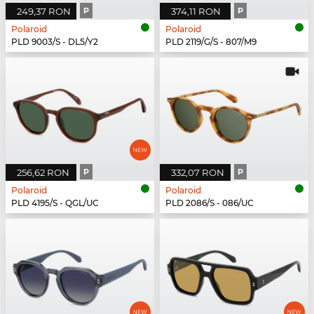
249,37 RON
P
374,11 RON
P
Polaroid
Polaroid
PLD 9003/S - DL5/Y2
PLD 2119/G/S - 807/M9
256,62 RON
P
332,07 RON
P
Polaroid
Polaroid
PLD 4195/S - QGL/UC
PLD 2086/S - 086/UC