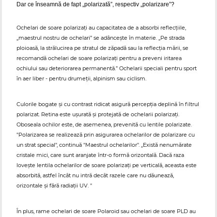
Dar ce înseamnă de fapt „polarizată”, respectiv „polarizare”?
Ochelari de soare polarizați au capacitatea de a absorbi reflecțiile,
„maestrul nostru de ochelari” se adâncește în materie. „Pe strada
ploioasă, la strălucirea pe stratul de zăpadă sau la reflecția mării, se
recomandă ochelari de soare polarizați pentru a preveni iritarea
ochiului sau deteriorarea permanentă.” Ochelarii speciali pentru sport
în aer liber - pentru drumeții, alpinism sau ciclism.
Culorile bogate și cu contrast ridicat asigură percepția deplină în filtrul
polarizat. Retina este ușurată și protejată de ochelarii polarizați.
Oboseala ochilor este, de asemenea, prevenită cu lentile polarizate.
"Polarizarea se realizează prin asigurarea ochelarilor de polarizare cu
un strat special", continuă "Maestrul ochelarilor". „Există nenumărate
cristale mici, care sunt aranjate într-o formă orizontală. Dacă raza
lovește lentila ochelarilor de soare polarizați pe verticală, aceasta este
absorbită, astfel încât nu intră decât razele care nu dăunează,
orizontale și fără radiații UV. "
În plus, rame ochelari de soare Polaroid sau ochelari de soare PLD au