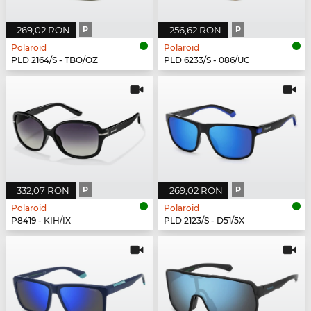
269,02 RON
P
256,62 RON
P
Polaroid
Polaroid
PLD 2164/S - TBO/OZ
PLD 6233/S - 086/UC
332,07 RON
P
269,02 RON
P
Polaroid
Polaroid
P8419 - KIH/IX
PLD 2123/S - D51/5X