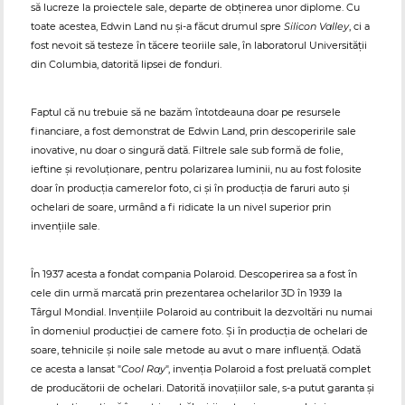
să lucreze la proiectele sale, departe de obținerea unor diplome. Cu
toate acestea, Edwin Land nu și-a făcut drumul spre
Silicon Valley
, ci a
fost nevoit să testeze în tăcere teoriile sale, în laboratorul Universității
din Columbia, datorită lipsei de fonduri.
Faptul că nu trebuie să ne bazăm întotdeauna doar pe resursele
financiare, a fost demonstrat de Edwin Land, prin descoperirile sale
inovative, nu doar o singură dată. Filtrele sale sub formă de folie,
ieftine și revoluționare, pentru polarizarea luminii, nu au fost folosite
doar în producția camerelor foto, ci și în producția de faruri auto și
ochelari de soare, urmând a fi ridicate la un nivel superior prin
invențiile sale.
În 1937 acesta a fondat compania Polaroid. Descoperirea sa a fost în
cele din urmă marcată prin prezentarea ochelarilor 3D în 1939 la
Târgul Mondial. Invențiile Polaroid au contribuit la dezvoltări nu numai
în domeniul producției de camere foto. Și în producția de ochelari de
soare, tehnicile și noile sale metode au avut o mare influență. Odată
ce acesta a lansat "
Cool Ray
", invenția Polaroid a fost preluată complet
de producătorii de ochelari. Datorită inovațiilor sale, s-a putut garanta și