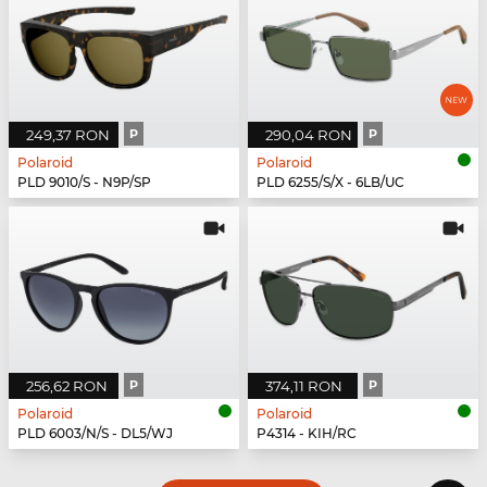
249,37 RON
P
290,04 RON
P
Polaroid
Polaroid
PLD 9010/S - N9P/SP
PLD 6255/S/X - 6LB/UC
256,62 RON
P
374,11 RON
P
Polaroid
Polaroid
PLD 6003/N/S - DL5/WJ
P4314 - KIH/RC