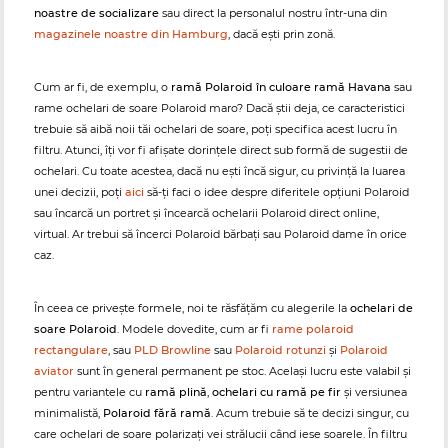
noastre de socializare
sau direct la personalul nostru într-una din
magazinele noastre din Hamburg
, dacă ești prin zonă.
Cum ar fi, de exemplu, o
ramă Polaroid în culoare ramă Havana
sau
rame ochelari de soare Polaroid maro? Dacă știi deja, ce caracteristici
trebuie să aibă noii tăi ochelari de soare, poți specifica acest lucru în
filtru. Atunci, îți vor fi afișate dorințele direct sub formă de sugestii de
ochelari. Cu toate acestea, dacă nu ești încă sigur, cu privință la luarea
unei decizii, poți
aici
să-ți faci o idee despre diferitele opțiuni Polaroid
sau încarcă un portret și încearcă ochelarii Polaroid direct online,
virtual. Ar trebui să încerci Polaroid bărbați sau Polaroid dame în orice
caz.
În ceea ce privește formele, noi te răsfățăm cu alegerile la
ochelari de
soare Polaroid
. Modele dovedite, cum ar fi
rame polaroid
rectangulare
, sau
PLD Browline
sau
Polaroid rotunzi
și
Polaroid
aviator
sunt în general permanent pe stoc. Același lucru este valabil și
pentru variantele cu
ramă plină
,
ochelari cu ramă pe fir
și versiunea
minimalistă,
Polaroid fără ramă
. Acum trebuie să te decizi singur, cu
care ochelari de soare polarizați vei strălucii când iese soarele. În filtru