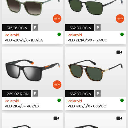
315,26 RON
P
332,07 RON
P
Polaroid
Polaroid
PLD 4207/S/X - 1ED/LA
PLD 2171/G/S/X - 124/UC
269,02 RON
P
332,07 RON
P
Polaroid
Polaroid
PLD 2164/S - RC2/EX
PLD 4182/S/X - 086/UC