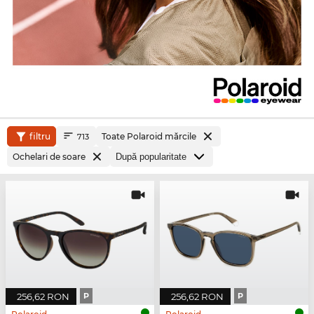
filtru
Toate Polaroid mărcile
713
Ochelari de soare
256,62 RON
P
256,62 RON
P