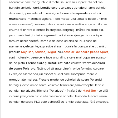
alternative care merg într-o direcție sau alta sau reprezintă cel mai
bun din ambele lumi.
Lentile colorate excepționale
și rame ochelari
de soare îți pun volanul în mână, cu
forme atemporale
și
detalii
marcante
și materiale ușoare. Fidel motto-ului „Totul e posibil, nimic
nu este necesar”, pasionații de ochelari, care acordă atenție ochilor, se
enumeră printre clientela în creștere, obișnuiții mărcii Polaroid pld,
pentru a-i oferi ținutei atingerea finală și a nu ajunge niciodată pe
ramura descendentă. Ramele de ochelari clasice PLD sunt, de
asemenea, elegante, expresive și atemporale în comparație cu mărci
precum
Ray-Ban
,
Adidas
,
Bvlgari
sau
ochelari de soare prada Sport
,
sunt inofensivi, ceea ce le face unul dintre cele mai populare accesorii
de pe piață.
Forme clare
și
detalii rafinate
caracterizează
ochelarii
de soare Polaroid
, făcându-i să arate bine în orice formă și culoare.
Există, de asemenea, un aspect crucial care suprapune mărcile
menționate mai sus: Fiecare model de ochelari de soare Polaroid
bărbați și ochelari de soare Polaroid femei are, fără excepție, lentile
ochelari polarizate. Eticheta "Polarized" - în afară de
Maui Jim
- se află
în prim plan, ca la nici o altă marcă de ochelari la modă. Fiecare ramă
ochelari de soare PLD este echipată cu lentile polarizate, fără excepție.