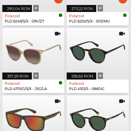
290,04 RON
P
273,22 RON
P
Polaroid
Polaroid
PLD 6249/S/X - 09V/Z7
PLD 6250/S/X - 003/MU
357,29 RON
P
256,62 RON
P
Polaroid
Polaroid
PLD 4170/G/S/X - J5G/LA
PLD 4153/S - 086/UC