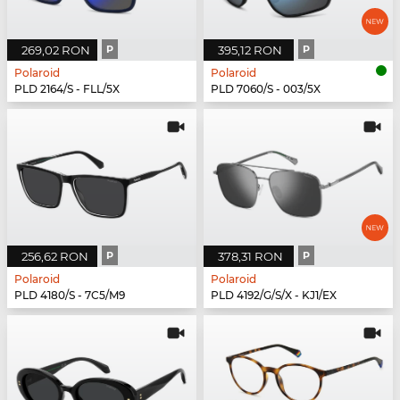
269,02 RON
P
395,12 RON
P
Polaroid
Polaroid
PLD 2164/S - FLL/5X
PLD 7060/S - 003/5X
256,62 RON
P
378,31 RON
P
Polaroid
Polaroid
PLD 4180/S - 7C5/M9
PLD 4192/G/S/X - KJ1/EX