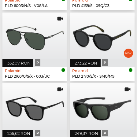
Polaroid
Polaroid
PLD 6003/N/S - V08/LA
PLD 4139/S - 09Q/C3
332,07 RON
P
273,22 RON
P
Polaroid
Polaroid
PLD 2160/G/S/X - 003/UC
PLD 2170/S/X - SMG/M9
256,62 RON
P
249,37 RON
P