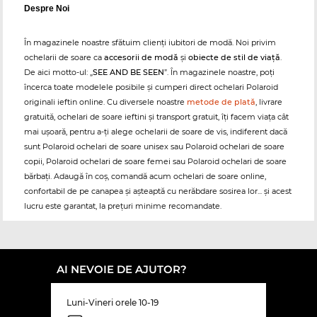
Despre Noi
În magazinele noastre sfătuim clienți iubitori de modă. Noi privim
ochelarii de soare ca
accesorii de modă
și
obiecte de stil de viață
.
De aici motto-ul: „
SEE AND BE SEEN
”. În magazinele noastre, poți
încerca toate modelele posibile și cumperi direct ochelari Polaroid
originali ieftin online. Cu diversele noastre
metode de plată
, livrare
gratuită, ochelari de soare ieftini și transport gratuit, îți facem viața cât
mai ușoară, pentru a-ți alege ochelarii de soare de vis, indiferent dacă
sunt Polaroid ochelari de soare unisex sau Polaroid ochelari de soare
copii, Polaroid ochelari de soare femei sau Polaroid ochelari de soare
bărbați. Adaugă în coș, comandă acum ochelari de soare online,
confortabil de pe canapea și așteaptă cu nerăbdare sosirea lor... și acest
lucru este garantat, la prețuri minime recomandate.
AI NEVOIE DE AJUTOR?
Luni-Vineri orele 10-19