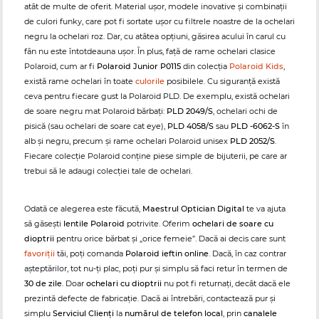
atât de multe de oferit. Material ușor, modele inovative și combinații
de culori funky, care pot fi sortate ușor cu filtrele noastre de la ochelari
negru la ochelari roz. Dar, cu atâtea opțiuni, găsirea acului în carul cu
fân nu este întotdeauna ușor. În plus, față de rame ochelari clasice
Polaroid, cum ar fi
Polaroid Junior P0115
din colecția
Polaroid Kids
,
există rame ochelari în toate
culorile
posibilele. Cu siguranță există
ceva pentru fiecare gust la Polaroid PLD. De exemplu, există ochelari
de soare negru mat Polaroid bărbați:
PLD 2049/S
, ochelari ochi de
pisică (sau ochelari de soare cat eye),
PLD 4058/S
sau
PLD -6062-S
în
alb și negru, precum și rame ochelari Polaroid unisex
PLD 2052/S
.
Fiecare colecție Polaroid conține piese simple de bijuterii, pe care ar
trebui să le adaugi colecției tale de ochelari.
Odată ce alegerea este făcută,
Maestrul Optician Digital
te va ajuta
să găsești
lentile Polaroid
potrivite. Oferim
ochelari de soare cu
dioptrii
pentru orice bărbat și „orice femeie”. Dacă ai decis care sunt
favoriții
tăi, poți comanda
Polaroid ieftin online
. Dacă, în caz contrar
așteptărilor, tot nu-ți plac, poți pur și simplu să faci retur în termen de
30 de zile
. Doar
ochelari cu dioptrii
nu pot fi returnați, decât dacă ele
prezintă defecte de fabricație. Dacă ai întrebări, contactează pur și
simplu
Serviciul Clienți
la
numărul de telefon local
, prin
canalele