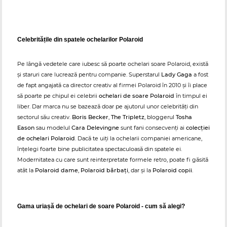
Celebritățile din spatele ochelarilor Polaroid
Pe lângă vedetele care iubesc să poarte ochelari soare Polaroid, există
și staruri care lucrează pentru companie. Superstarul
Lady Gaga
a fost
de fapt angajată ca director creativ al firmei Polaroid în 2010 și îi place
să poarte pe chipul ei celebrii
ochelari de soare Polaroid
în timpul ei
liber. Dar marca nu se bazează doar pe ajutorul unor celebrități din
sectorul său creativ.
Boris Becker
,
The Tripletz
, bloggerul
Tosha
Eason
sau modelul
Cara Delevingne
sunt fani consecvenți ai
colecției
de ochelari Polaroid
. Dacă te uiți la ochelarii companiei americane,
înțelegi foarte bine publicitatea spectaculoasă din spatele ei.
Modernitatea cu care sunt reinterpretate formele retro, poate fi găsită
atât la
Polaroid dame
,
Polaroid bărbați
, dar și la
Polaroid copii
.
Gama uriașă de ochelari de soare Polaroid - cum să alegi?