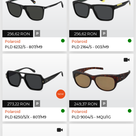
256,62 RON
P
256,62 RON
P
Polaroid
Polaroid
PLD 6232/S - 807/M9
PLD 2164/S - 003/M9
273,22 RON
P
249,37 RON
P
Polaroid
Polaroid
PLD 6250/S/X - 807/M9
PLD 9004/S - MQU/IG