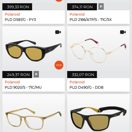
399,33 RON
374,11 RON
P
Polaroid
Polaroid
PLD D581/G - PY3
PLD 2166/ATP/S - 71C/5X
249,37 RON
P
332,07 RON
Polaroid
Polaroid
PLD 9020/S - 71C/MU
PLD D490/G - DDB