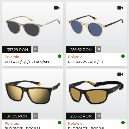
357,29 RON
P
256,62 RON
P
Polaroid
Polaroid
PLD 4187/G/S/X - HAM/M9
PLD 4153/S - 40G/C3
311,05 RON
P
256,62 RON
P
Polaroid
Polaroid
PLD 2141/S - PGC/LM
PLD 7037/S - PGC/MU