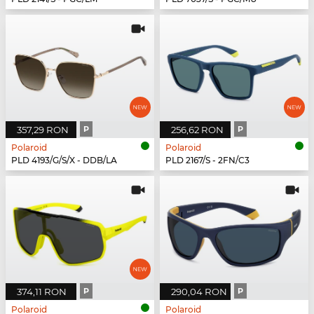
357,29 RON
P
256,62 RON
P
Polaroid
Polaroid
PLD 4193/G/S/X - DDB/LA
PLD 2167/S - 2FN/C3
374,11 RON
P
290,04 RON
P
Polaroid
Polaroid