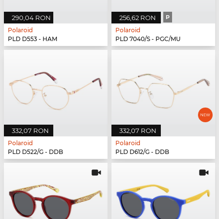
290,04 RON
256,62 RON
P
Polaroid
Polaroid
PLD D553 - HAM
PLD 7040/S - PGC/MU
332,07 RON
332,07 RON
Polaroid
Polaroid
PLD D522/G - DDB
PLD D612/G - DDB