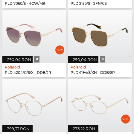
PLD 7060/S - 4CW/M9
PLD 2135/S - 2FN/C3
290,04 RON
P
290,04 RON
P
Polaroid
Polaroid
PLD 4204/G/S/X - DDB/JR
PLD 6194/S/XN - DDB/SP
399,33 RON
273,22 RON