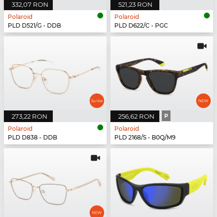
332,07 RON
521,23 RON
Polaroid
Polaroid
PLD D521/G - DDB
PLD D622/C - PGC
273,22 RON
256,62 RON
P
Polaroid
Polaroid
PLD D838 - DDB
PLD 2168/S - B0Q/M9