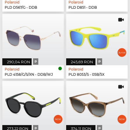
Polaroid
Polaroid
PLD D567/G - DDB
PLD D851 - DDB
290,04 RON
P
245,69 RON
P
Polaroid
Polaroid
PLD 4158/G/S/XN - DDB/WJ
PLD 8053/S - 05B/5X
273,22 RON
P
374,11 RON
P