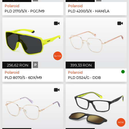
Polaroid
Polaroid
PLD 2170/S/X - PGC/M9
PLD 4200/S/X - HAM/LA
256,62 RON
P
399,33 RON
Polaroid
Polaroid
PLD 8070/S - 6DX/M9
PLD D524/G - DDB