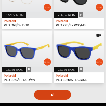
332,07 RON
256,62 RON
P
Polaroid
Polaroid
PLD D611/G - DDB
PLD 2163/S - PGC/M9
223,89 RON
P
223,89 RON
P
Polaroid
Polaroid
PLD 8063/S - DCD/M9
PLD 8020/S - DCD/M9
1
/1