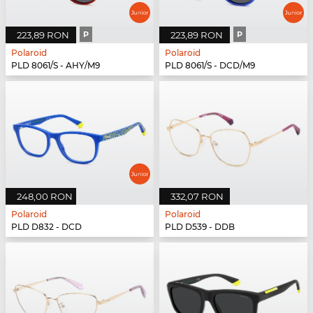
223,89 RON
P
223,89 RON
P
Polaroid
Polaroid
PLD 8061/S - AHY/M9
PLD 8061/S - DCD/M9
248,00 RON
332,07 RON
Polaroid
Polaroid
PLD D832 - DCD
PLD D539 - DDB