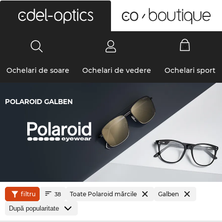
0
Ochelari de soare
Ochelari de vedere
Ochelari sport
POLAROID GALBEN
filtru
Toate Polaroid mărcile
Galben
38