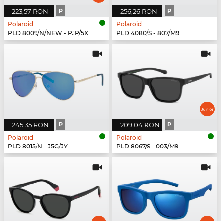
223,57 RON
P
256,26 RON
P
Polaroid
Polaroid
PLD 8009/N/NEW - PJP/5X
PLD 4080/S - 807/M9
245,35 RON
P
209,04 RON
P
Polaroid
Polaroid
PLD 8015/N - J5G/JY
PLD 8067/S - 003/M9