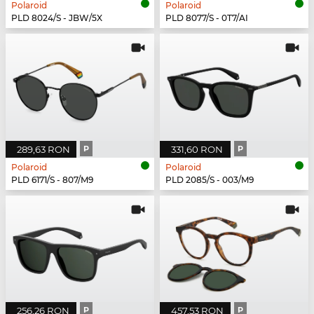
Polaroid
Polaroid
PLD 8024/S - JBW/5X
PLD 8077/S - 0T7/AI
289,63 RON
P
331,60 RON
P
Polaroid
Polaroid
PLD 6171/S - 807/M9
PLD 2085/S - 003/M9
256,26 RON
P
457,53 RON
P