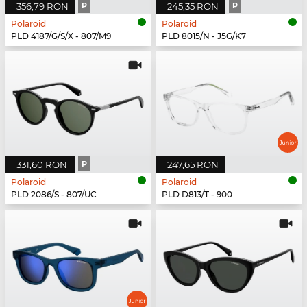
356,79 RON
P
245,35 RON
P
Polaroid
Polaroid
PLD 4187/G/S/X - 807/M9
PLD 8015/N - J5G/K7
331,60 RON
P
247,65 RON
Polaroid
Polaroid
PLD 2086/S - 807/UC
PLD D813/T - 900