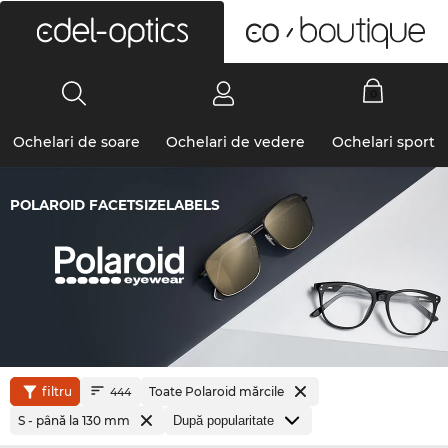
0
Ochelari de soare
Ochelari de vedere
Ochelari sport
POLAROID FACETSIZELABELS
filtru
Toate Polaroid mărcile
444
S - până la 130 mm