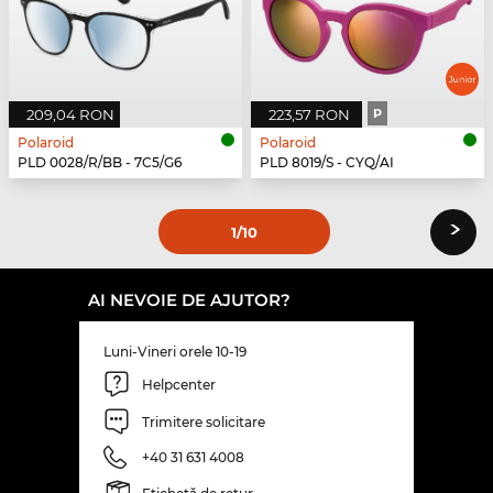
209,04 RON
223,57 RON
P
Polaroid
Polaroid
PLD 0028/R/BB - 7C5/G6
PLD 8019/S - CYQ/AI
›
1
/10
AI NEVOIE DE AJUTOR?
Luni-Vineri orele 10-19
Helpcenter
Trimitere solicitare
+40 31 631 4008