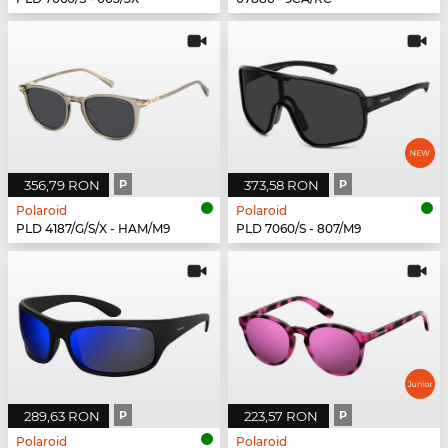
356,79 RON
P
373,58 RON
P
Polaroid
Polaroid
PLD 4187/G/S/X - HAM/M9
PLD 7060/S - 807/M9
289,63 RON
P
223,57 RON
P
Polaroid
Polaroid