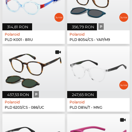
314,81 RON
356,79 RON
P
Polaroid
Polaroid
PLD K001 - 8RU
PLD 8054/CS - YAP/M9
457,53 RON
P
247,65 RON
Polaroid
Polaroid
PLD 6203/CS - 086/UC
PLD D814/T - MNG