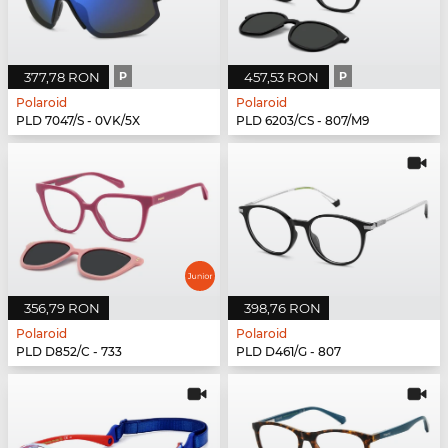
377,78 RON
P
457,53 RON
P
Polaroid
Polaroid
PLD 7047/S - 0VK/5X
PLD 6203/CS - 807/M9
356,79 RON
398,76 RON
Polaroid
Polaroid
PLD D852/C - 733
PLD D461/G - 807