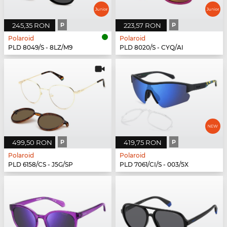
245,35 RON
P
223,57 RON
P
Polaroid
Polaroid
PLD 8049/S - 8LZ/M9
PLD 8020/S - CYQ/AI
499,50 RON
P
419,75 RON
P
Polaroid
Polaroid
PLD 6158/CS - J5G/SP
PLD 7061/CI/S - 003/5X