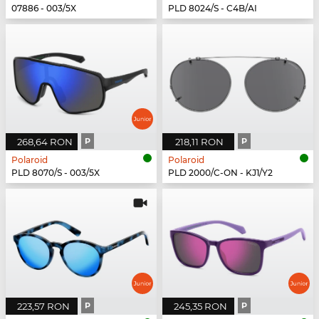
07886 - 003/5X
PLD 8024/S - C4B/AI
268,64 RON
P
218,11 RON
P
Polaroid
Polaroid
PLD 8070/S - 003/5X
PLD 2000/C-ON - KJ1/Y2
223,57 RON
P
245,35 RON
P