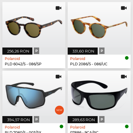
256,26 RON
P
331,60 RON
P
Polaroid
Polaroid
PLD 6042/S - 086/SP
PLD 2086/S - 086/UC
394,57 RON
P
289,63 RON
P
Polaroid
Polaroid
PLD 7060/S - 003/5X
07886 - 9CA/RC