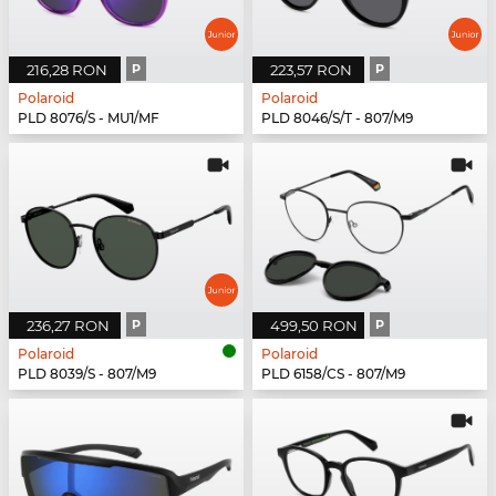
216,28 RON
P
223,57 RON
P
Polaroid
Polaroid
PLD 8076/S - MU1/MF
PLD 8046/S/T - 807/M9
236,27 RON
P
499,50 RON
P
Polaroid
Polaroid
PLD 8039/S - 807/M9
PLD 6158/CS - 807/M9