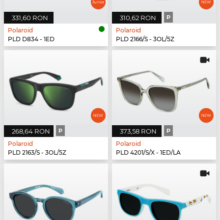
331,60 RON
310,62 RON
P
Polaroid
Polaroid
PLD D834 - 1ED
PLD 2166/S - 3OL/5Z
268,64 RON
P
373,58 RON
P
Polaroid
Polaroid
PLD 2163/S - 3OL/5Z
PLD 4201/S/X - 1ED/LA