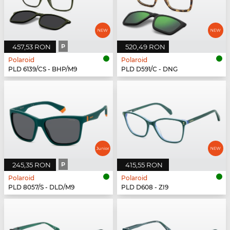
457,53 RON
P
520,49 RON
Polaroid
Polaroid
PLD 6139/CS - BHP/M9
PLD D591/C - DNG
245,35 RON
P
415,55 RON
Polaroid
Polaroid
PLD 8057/S - DLD/M9
PLD D608 - ZI9