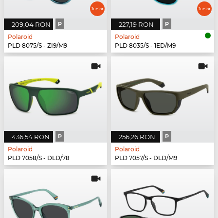
209,04 RON
P
227,19 RON
P
Polaroid
Polaroid
PLD 8075/S - ZI9/M9
PLD 8035/S - 1ED/M9
436,54 RON
P
256,26 RON
P
Polaroid
Polaroid
PLD 7058/S - DLD/78
PLD 7057/S - DLD/M9