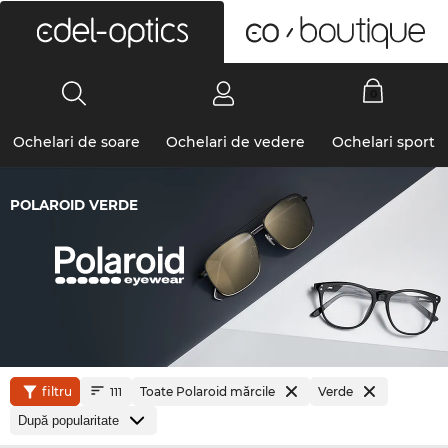
0
Ochelari de soare
Ochelari de vedere
Ochelari sport
POLAROID VERDE
filtru
Toate Polaroid mărcile
Verde
111