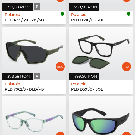
331,60 RON
P
499,50 RON
Polaroid
Polaroid
PLD 4199/S/X - ZI9/M9
PLD D590/C - 3OL
373,58 RON
P
499,50 RON
Polaroid
Polaroid
PLD 7062/S - DLD/M9
PLD D591/C - 3OL