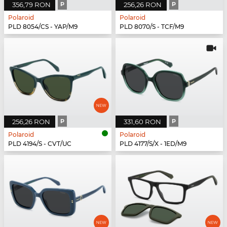
356,79 RON
P
256,26 RON
P
Polaroid
Polaroid
PLD 8054/CS - YAP/M9
PLD 8070/S - TCF/M9
256,26 RON
P
331,60 RON
P
Polaroid
Polaroid
PLD 4194/S - CVT/UC
PLD 4177/S/X - 1ED/M9