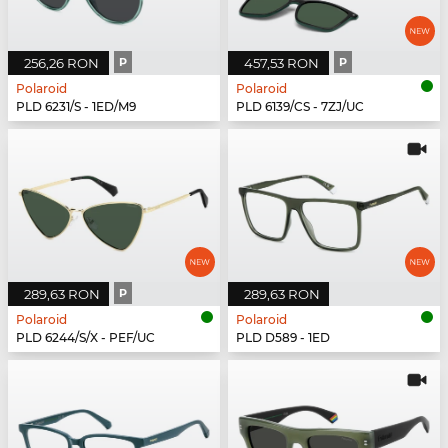
256,26 RON
P
457,53 RON
P
Polaroid
Polaroid
PLD 6231/S - 1ED/M9
PLD 6139/CS - 7ZJ/UC
289,63 RON
P
289,63 RON
Polaroid
Polaroid
PLD 6244/S/X - PEF/UC
PLD D589 - 1ED