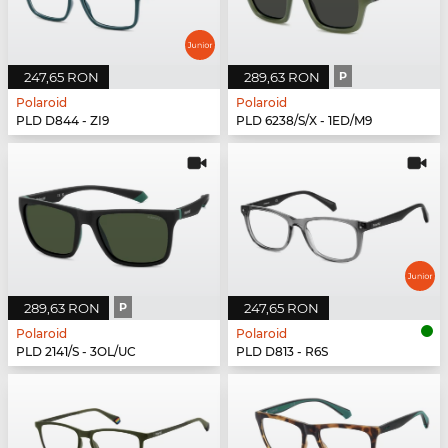
247,65 RON
289,63 RON
P
Polaroid
Polaroid
PLD D844 - ZI9
PLD 6238/S/X - 1ED/M9
289,63 RON
P
247,65 RON
Polaroid
Polaroid
PLD 2141/S - 3OL/UC
PLD D813 - R6S