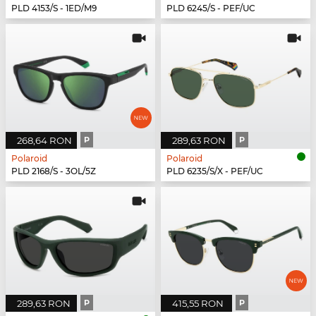
PLD 4153/S - 1ED/M9
PLD 6245/S - PEF/UC
268,64 RON
P
289,63 RON
P
Polaroid
Polaroid
PLD 2168/S - 3OL/5Z
PLD 6235/S/X - PEF/UC
289,63 RON
P
415,55 RON
P