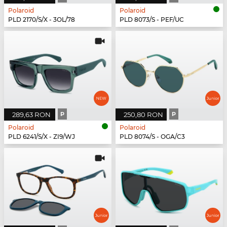
Polaroid
Polaroid
PLD 2170/S/X - 3OL/78
PLD 8073/S - PEF/UC
289,63 RON
P
250,80 RON
P
Polaroid
Polaroid
PLD 6241/S/X - ZI9/WJ
PLD 8074/S - OGA/C3