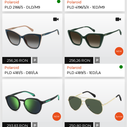
Polaroid
Polaroid
PLD 2166/S - DLD/M9
PLD 4196/S/X - 1ED/M9
256,26 RON
P
256,26 RON
P
Polaroid
Polaroid
PLD 4181/S - DB1/LA
PLD 4189/S - 1ED/LA
293,83 RON
P
250,80 RON
P