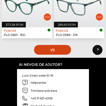
373,58 RON
289,63 RON
Polaroid
Polaroid
PLD D601 - 1ED
PLD D589 - ZI9
›
1
/3
AI NEVOIE DE AJUTOR?
Luni-Vineri orele 10-19
Helpcenter
Trimitere solicitare
+40 31 631 4008