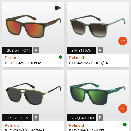
268,64 RON
P
314,81 RON
P
Polaroid
Polaroid
PLD 2164/S - TBO/OZ
PLD 4207/S/X - 1ED/LA
331,60 RON
P
268,64 RON
P
Polaroid
Polaroid
PLD 4182/S/X - 4C3/M9
PLD 2164/S - 2ML/5Z