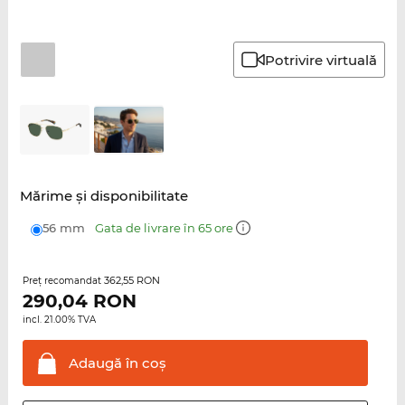
Potrivire virtuală
Mărime şi disponibilitate
56 mm
Gata de livrare în 65 ore
362,55 RON
Preţ recomandat
290,04
RON
incl. 21.00% TVA
Adaugă în
coş