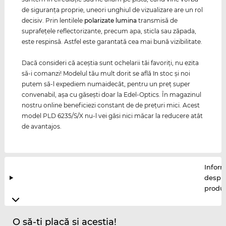
de siguranţa proprie, uneori unghiul de vizualizare are un rol
decisiv. Prin lentilele
polarizate
lumina
transmisă de
suprafeţele reflectorizante, precum apa, sticla sau zăpada,
este respinsă. Astfel este garantată cea mai bună vizibilitate.
Dacă consideri că aceştia sunt ochelarii tăi favoriţi, nu ezita
să-i comanzi! Modelul tău mult dorit se află în stoc şi noi
putem să-l expediem numaidecât, pentru un preţ super
convenabil, aşa cu găseşti doar la Edel-Optics. În magazinul
nostru online beneficiezi constant de de preţuri mici. Acest
model PLD 6235/S/X nu-l vei găsi nici măcar la reducere atât
de avantajos.
Inform
despr
produ
O să-ți placă și aceștia!