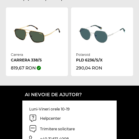
Carrera
Polaroid
CARRERA 338/S
PLD 6236/S/X
819,67 RON
290,04 RON
AI NEVOIE DE AJUTOR?
Luni-Vineri orele 10-19
Helpcenter
Trimitere solicitare
+40 31 631 4008