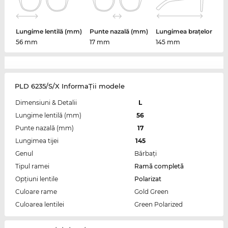
Lungime lentilă (mm)
Punte nazală (mm)
Lungimea brațelor
56 mm
17 mm
145 mm
PLD 6235/S/X InformaŢii modele
Dimensiuni & Detalii
L
Lungime lentilă (mm)
56
Punte nazală (mm)
17
Lungimea tijei
145
Genul
Bărbaţi
Tipul ramei
Ramă completă
Opțiuni lentile
Polarizat
Culoare rame
Gold Green
Culoarea lentilei
Green Polarized