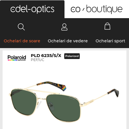
0
Ochelari de soare
Ochelari de vedere
Ochelari sport
PLD 6235/S/X
Polarized
PEF/UC