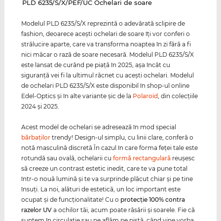
‌PLD 6235/S/X/PEF/UC Ochelari de soare
Modelul PLD 6235/S/X reprezintă o adevărată sclipire de
fashion, deoarece aceşti ochelari de soare îţi vor conferi o
strălucire aparte, care va transforma noaptea în zi fără a fi
nici măcar o rază de soare necesară. Modelul PLD 6235/S/X
este lansat de curând pe piaţă în 2025, aşa încât cu
siguranţă vei fi la ultimul răcnet cu aceşti ochelari. Modelul
de ochelari PLD 6235/S/X este disponibil în shop-ul online
Edel-Optics şi în alte variante şic de la
Polaroid
, din colecţiile
2024 şi 2025.
Acest model de ochelari se adresează în mod special
bărbaţilor
trendy! Design-ul simplu, cu linii clare, conferă o
notă masculină discretă.În cazul în care forma feţei tale este
rotundă sau ovală, ochelarii cu
formă rectangulară
reuşesc
să creeze un contrast estetic inedit, care te va pune total
într-o nouă lumină şi te va surprinde plăcut chiar şi pe tine
însuţi. La noi, alături de estetică, un loc important este
ocupat şi de funcţionalitate! Cu o
protecţie 100% contra
razelor
UV
a ochilor tăi, acum poate răsării şi soarele. Fie că
suntem în circulaţie sau ne aflăm pe pistă, când vine vorba