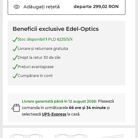
Adăugați
rețetă
departe 299,02 RON
Beneficii exclusive Edel-Optics
Stoc disponibil
1
PLD 6235/S/X
Livrare şi returnare gratuita
Drept la retur 30 de zile
Preţuri avantajoase
Cumpărare în cont
Livrare garantată până în
12 august 2026
:
Plasează
comanda în următoarele
66 ore şi 34 minute
şi
selectează
UPS-Express
la casă.