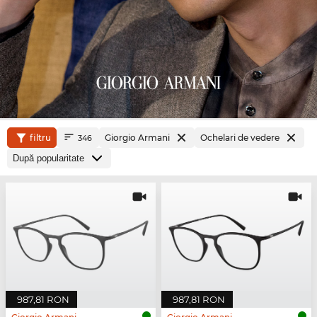
filtru
Giorgio Armani
Ochelari de vedere
346
987,81 RON
987,81 RON