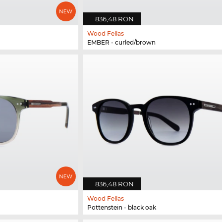
836,48 RON
Wood Fellas
EMBER - curled/brown
836,48 RON
Wood Fellas
Pottenstein - black oak