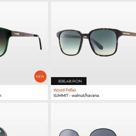
836,48 RON
Wood Fellas
n
SUMMIT - walnut/havana