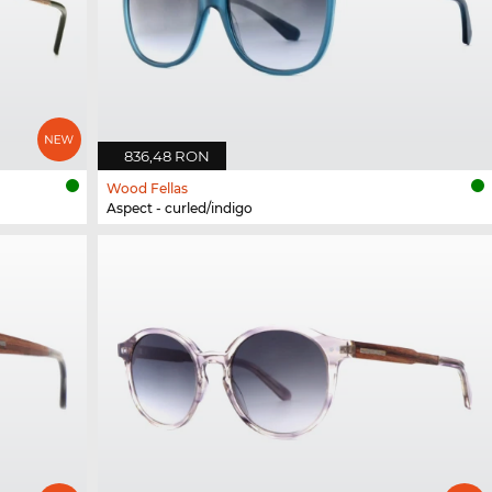
836,48 RON
Wood Fellas
Aspect - curled/indigo