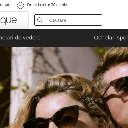
gratuita
Drept la retur 30 de zile
elari de vedere
Ochelari spor