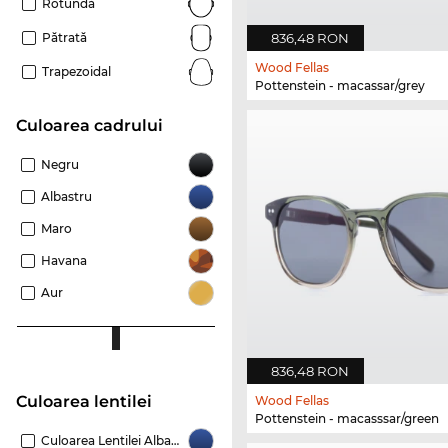
Rotundă
836,48 RON
Pătrată
Wood Fellas
Trapezoidal
Pottenstein - macassar/grey
Culoarea cadrului
Negru
Albastru
Maro
Havana
Aur
836,48 RON
Culoarea lentilei
Wood Fellas
Pottenstein - macasssar/green
Culoarea Lentilei Albastru