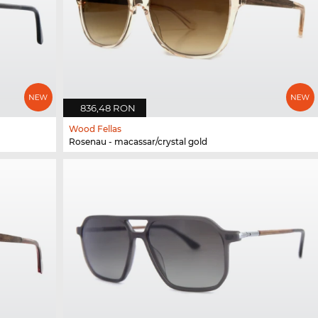
836,48 RON
Wood Fellas
Rosenau - macassar/crystal gold