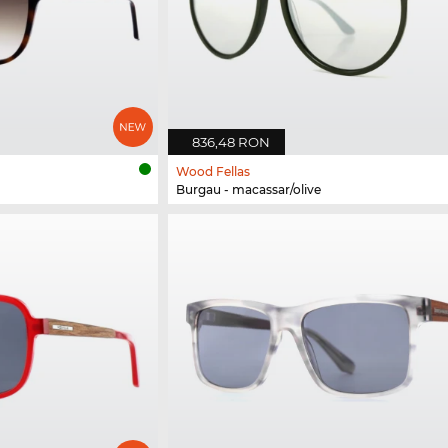
836,48 RON
Wood Fellas
Burgau - macassar/olive