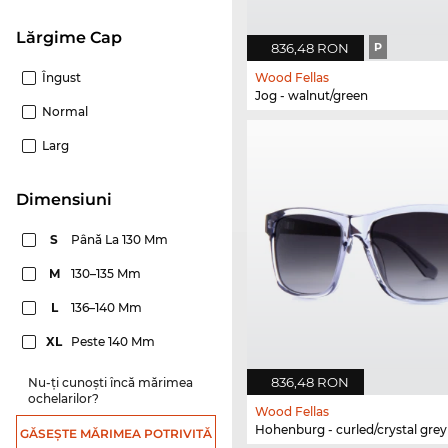
Lărgime Cap
836,48 RON
P
Îngust
Wood Fellas
Jog - walnut/green
Normal
Larg
dimensiuni
S
Până La 130 Mm
M
130–135 Mm
L
136–140 Mm
XL
Peste 140 Mm
836,48 RON
Nu-ți cunoști încă mărimea
ochelarilor?
Wood Fellas
Hohenburg - curled/crystal grey
GĂSEȘTE MĂRIMEA POTRIVITĂ