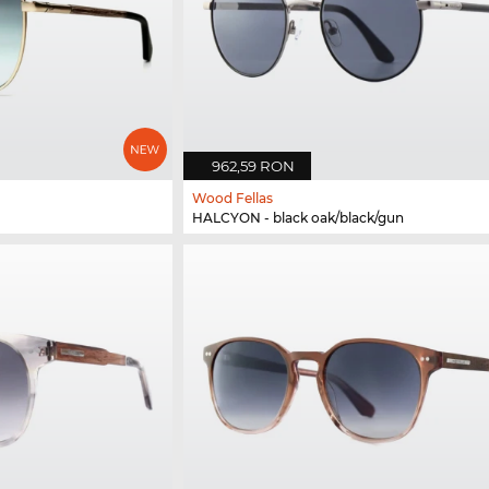
962,59 RON
Wood Fellas
HALCYON - black oak/black/gun