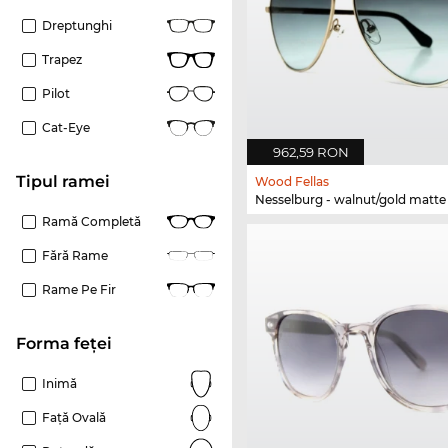
Dreptunghi
Trapez
Pilot
Cat-Eye
962,59 RON
Tipul ramei
Wood Fellas
Nesselburg - walnut/gold matte
Ramă Completă
Fără Rame
Rame Pe Fir
Forma feței
Inimă
Față Ovală