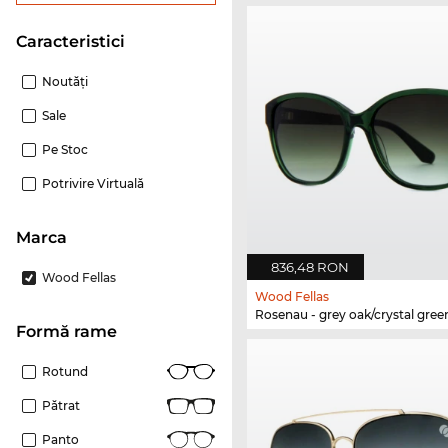
Caracteristici
Noutăţi
Sale
Pe Stoc
Potrivire Virtuală
marca
836,48 RON
Wood Fellas
Wood Fellas
Rosenau - grey oak/crystal gree
Formă rame
Rotund
Pătrat
Panto