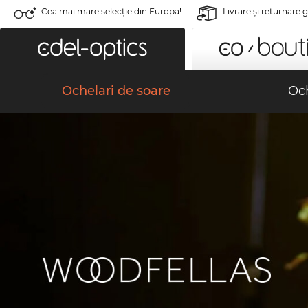
Cea mai mare selecție din Europa!
Livrare şi returnare 
Ochelari de soare
Och