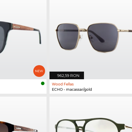
962,59 RON
Wood Fellas
ECHO - macassar/gold