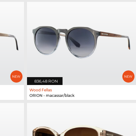
836,48 RON
Wood Fellas
ORION - macassar/black