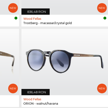
836,48 RON
Wood Fellas
Trostberg - macassar/crystal gold
836,48 RON
Wood Fellas
ORION - walnut/havana