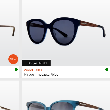
836,48 RON
Wood Fellas
Mirage - macassar/blue