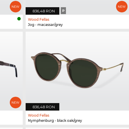
836,48 RON
P
Wood Fellas
Jog - macassar/grey
836,48 RON
Wood Fellas
Nymphenburg - black oak/grey