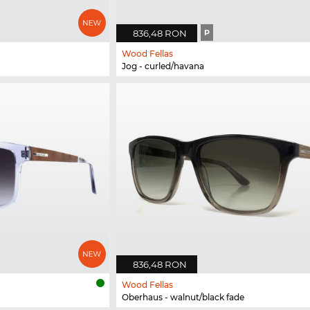
836,48 RON
P
Wood Fellas
Jog - curled/havana
836,48 RON
Wood Fellas
Oberhaus - walnut/black fade