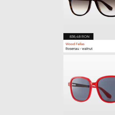
836,48 RON
Wood Fellas
Rosenau - walnut