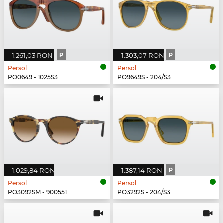
1.261,03 RON
P
1.303,07 RON
P
Persol
Persol
PO0649 - 1025S3
PO9649S - 204/S3
1.029,84 RON
1.387,14 RON
P
Persol
Persol
PO3092SM - 900551
PO3292S - 204/S3