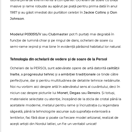
istoria plină de evenimente a companiei. Ochelarii de soare cu brațe
masive și rame robuste au apărut pe piață pentru prima dată în anul
1987 și au găsit imediat doi purtători celebri în
Jackie Collins
și
Don
Johnson
.
Modelul P03051S/V
sau
Clubmaster
pot fi purtați mai degrabă în
funcție de lumină chiar şi pe ringul de dans, ochelarii de soare cu
semi-rame ieşind şi mai bine în evidenţă părăsind habitatul lor natural.
Tehnologia din ochelarii de vedere şi de soare de la Persol
Ochelarii de la PERSOL sunt adevărate opere de artă datorită
calităţii
înalte
, a
progresului tehnic
şi a
ambiţiei tradiţionale
ce tinde către
perfecţiune, dar şi pentru multitudinea de detaliile tehnice nebănuite.
Noi nu vorbim aici despre artă în adevăratul sens al cuvântului, deci în
niciun caz despre picturile lui
Monet
,
Degas
sau
Renoirs
. Şi totuşi,
materialele selectate cu atenție, începând de la sticla de cristal până la
acetatele moderne, metalul pentru rame și încrustraţia cu legendara
săgeată, până la tehnologiile ascunse sub suprafaţa exterioară a
lentilelor, fac fără doar şi poate ca fiecare model artizanal, realizat de
aceşti artişti din Nordul Iatliei, un fie un veritabil unicat!