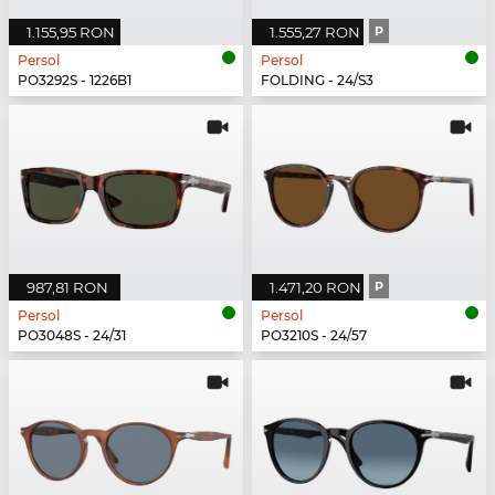
1.155,95 RON
1.555,27 RON
P
Persol
Persol
PO3292S - 1226B1
FOLDING - 24/S3
987,81 RON
1.471,20 RON
P
Persol
Persol
PO3048S - 24/31
PO3210S - 24/57