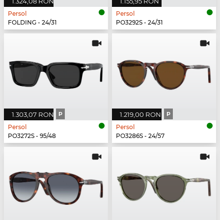
1.324,08 RON
1.155,95 RON
Persol
Persol
FOLDING - 24/31
PO3292S - 24/31
1.303,07 RON
P
1.219,00 RON
P
Persol
Persol
PO3272S - 95/48
PO3286S - 24/57