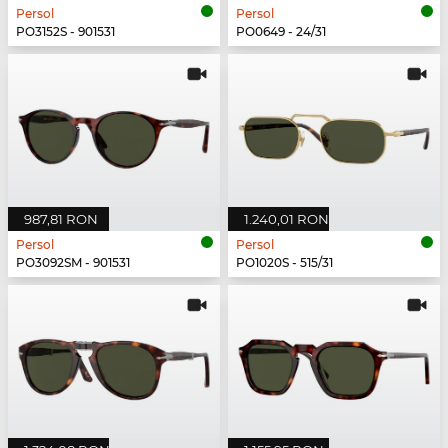
Persol
Persol
PO3152S - 901531
PO0649 - 24/31
987,81 RON
1.240,01 RON
Persol
Persol
PO3092SM - 901531
PO1020S - 515/31