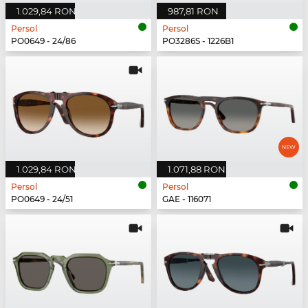
1.029,84 RON
987,81 RON
Persol
Persol
PO0649 - 24/86
PO3286S - 1226B1
1.029,84 RON
1.071,88 RON
Persol
Persol
PO0649 - 24/51
GAE - 116071