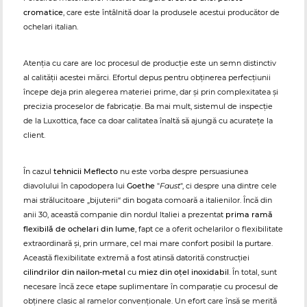
cromatice
, care este întâlnită doar la produsele acestui producător de
ochelari italian.
Atenţia cu care are loc procesul de producţie este un semn distinctiv
al calităţii acestei mărci. Efortul depus pentru obţinerea perfecţiunii
începe deja prin alegerea materiei prime, dar şi prin complexitatea şi
precizia proceselor de fabricaţie. Ba mai mult, sistemul de inspecţie
de la Luxottica, face ca doar calitatea înaltă să ajungă cu acurateţe la
client.
În cazul
tehnicii Meflecto
nu este vorba despre persuasiunea
diavolului în capodopera lui
Goethe
"
Faust
", ci despre una dintre cele
mai strălucitoare „bijuterii“ din bogata comoară a italienilor. Încă din
anii 30, această companie din nordul Italiei a prezentat
prima ramă
flexibilă de ochelari din lume
, fapt ce a oferit ochelarilor o flexibilitate
extraordinară și, prin urmare, cel mai mare confort posibil la purtare.
Această flexibilitate extremă a fost atinsă datorită construcţiei
cilindrilor din nailon-metal
cu
miez din oţel inoxidabil
. În total, sunt
necesare încă zece etape suplimentare în comparație cu procesul de
obţinere clasic al ramelor convenționale. Un efort care însă se merită