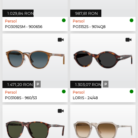
1.029,84 RON
987,81 RON
Persol
Persol
PO3092SM - 900656
PO3152S - 9014Q8
1.471,20 RON
P
1.303,07 RON
P
Persol
Persol
PO3108S - 960/S3
LORIS - 24/48