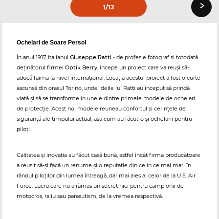
›
1
/12
Ochelari de Soare Persol
În anul 1917, italianul
Giuseppe Ratti
- de profesie fotograf şi totodată
deţinătorul firmei
Optik Berry
, începe un proiect care va reuşi să-i
aducă faima la nivel internaţional. Locaţia acestul proiect a fost o curte
ascunsă din oraşul Torino, unde ideile lui Ratti au început să prindă
viaţă şi să se transforme în unele dintre primele modele de ochelari
de protecţie. Acest noi modele reuneau confortul şi cerinţele de
siguranţă ale timpului actual, aşa cum au făcut-o şi ochelarii pentru
piloţi.
Calitatea şi inovaţia au făcut casă bună, astfel încât firma producătoare
a reuşit să-şi facă un renume şi o reputaţie din ce în ce mai mari în
rândul piloţilor din lumea întreagă, dar mai ales al celor de la U.S. Air
Force. Lucru care nu a rămas un secret nici pentru campionii de
motocros, raliu sau paraşutism, de la vremea respectivă.