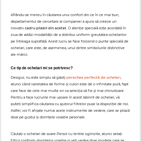
Aflându-se mereu în căutarea unui confort din ce în ce mai bun,
departamentul de cercetare al companiei a ajuns să creeze un
inovativ
cadru pliabil din acetat
. O atenție specială este acordată în
ziua de astăzi modalităţii de a distribui uniform greutatea ochelarilor
pe întreaga suprafață. Acest lucru se face folosind o punte specială de
ochelari, care este, de asemenea, unul dintre simbolurile distinctive
ale mărcii.
Ce tip de ochelari mi se potrivesc?
Desigur, nu este simplu să găsiți
perechea perfectă de ochelari
,
atunci când varietatea de forme și culori este de o infinitate pură, fapt
care face de cele mai multe ori ca selecţia să fie şi mai chinuitoare.
Pentru a face lucrurile mai ușoare în acest labirint de ochelari, vă
puteți simplifica căutarea cu ajutorul filtrelor puse la dispoziţie de noi.
Astfel, vor fi afișate numai acele instrumente de vedere, care se pliază
doar pe gustul şi dorințele voastre pesonale.
Căutați o ochelari de soare Persol cu lentile oglinzite, atunci setați
filtrul conform dorințelor voastre și veți vedea doar modele care se