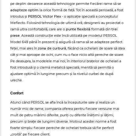
pe deplin: deoarece această tehnologie permite fiecărei rame să se
adapteze optim
la orice formă de față. Tot în această perioadă, a fost
introdus şi
PERSOL Victor Flex
- o aplicație specială a conceptului
Meflecto. Folosind tehnologia de ultimă oră, designerii au proiectat o
ramă ultra confortabilă, care are o
punte flexibilă
formată din
trei
piese
. Această construcție este încă utilizată pe modelul PERSOL
Model 649 până în prezent și asigură că rama să se adapteze perfect
feței, mai ales în
zona de curbură
, făcând ca ochelarii de soare să stea
cât și mai aproape de ochi, cum nu o face nicio altă pereche de soare.
Pe deasupra, la modelele mai noi, în interiorul braţelor de ochelari a
fost introdusă şi o clemă metalică specială, menită să permită o
ajustare optimă în lungime precum şi la nivelul curbei de după
ureche.
Confort
Atunci când PERSOL se afla încă la începuturile sale și realiza un
număr mic de rame, compania oferea pentru fiecare versiune mai
mult de patru mărimi diferite, punţi cu diferite înălțimi și lățimi,
precum și braţe de lungimi diverse. Motivul acestei norme a fost
foarte simplu: fiecare pereche de ochelari trebuia să fie perfect
„croită” pe fiecare client.