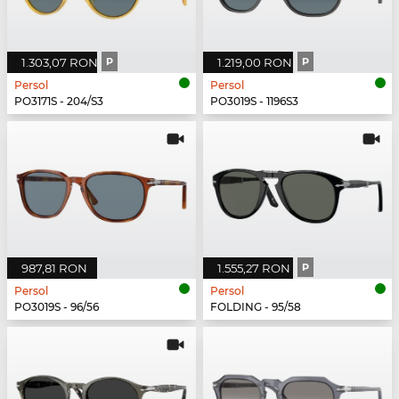
1.303,07 RON
P
1.219,00 RON
P
Persol
Persol
PO3171S - 204/S3
PO3019S - 1196S3
987,81 RON
1.555,27 RON
P
Persol
Persol
PO3019S - 96/56
FOLDING - 95/58