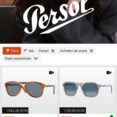
filtru
Persol
Ochelari de soare
566
1.534,26 RON
1.155,95 RON