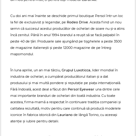
Cu doi ani mai înainte se deschide primul boutique Persol într-un loc
la fel de exclusivist şi legendar, pe
Rodeo Drive
. Acesta fiind un nou
semn că succesul acestui producător de ochelari de soare nu şi-a atins
încă zenitul. Până în anul 1994 brandul a reuşit să se facă palpabil în
peste 40 de ţări. Produsele sale ajungând pe tişghelele a peste 3500
de magazine italieneşti şi peste 12000 magazine de pe întreg
mapomondul.
În luna aprilie, un an mai târziu,
Grupul Luxoticca
, lider mondial în
industria de ochelari, a cumpărat producătorul italian și a dat
produsului şi mai multă pondere și reputație pe piața internațională.
Fără îndoială, acest deal a făcut din
Persol Eyewear
una dintre cele
mai importante branduri de ochelari din toată industria. Cu toate
acestea, firma-mamă a respectat în continuare tradiția companiei și
calitatea rezultată, motiv pentru care continuă să producă modelele
iconice în fabrica istorică din
Lauriano
de lângă Torino, cu aceeași
atenție și iubire pentru detalii.