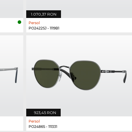
1.070,37 RON
Persol
PO2422SJ - 1119B1
923,45 RON
Persol
PO2486S - 111331