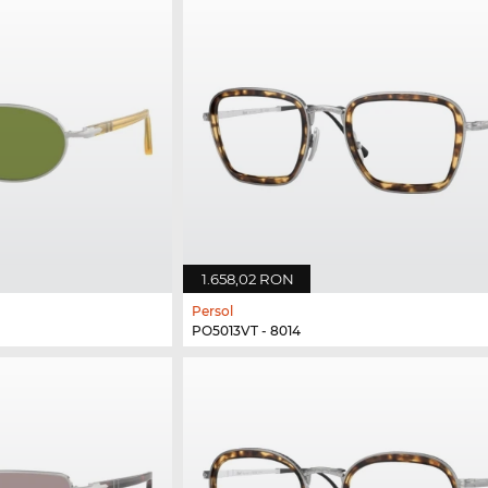
1.658,02 RON
Persol
PO5013VT - 8014