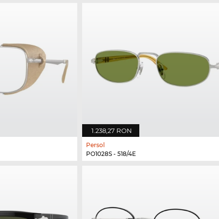
1.238,27 RON
Persol
PO1028S - 518/4E