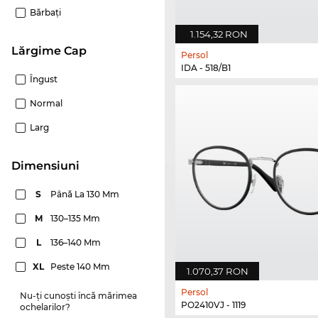
Bărbaţi
1.154,32 RON
Lărgime Cap
Persol
IDA - 518/B1
Îngust
Normal
Larg
dimensiuni
S
Până La 130 Mm
M
130–135 Mm
L
136–140 Mm
XL
Peste 140 Mm
1.070,37 RON
Persol
Nu-ți cunoști încă mărimea
PO2410VJ - 1119
ochelarilor?