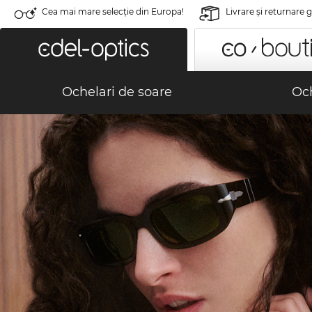
Cea mai mare selecție din Europa!
Livrare şi returnare 
Ochelari de soare
Och