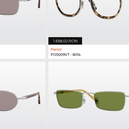
1.658,02 RON
Persol
PO5009VT - 8014