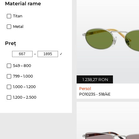
Material rame
Titan
Metal
Preţ
–
✓
549 – 800
799 – 1.000
1.238,27 RON
1.000 – 1.200
Persol
PO1023S - 518/4E
1.200 – 2.500