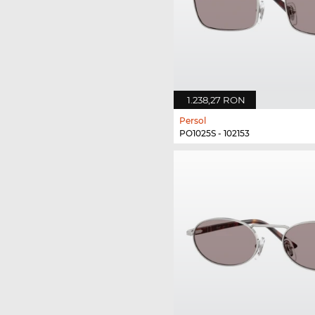
1.238,27 RON
Persol
PO1025S - 102153