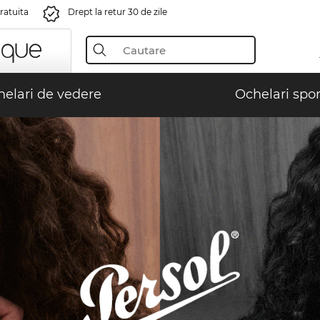
gratuita
Drept la retur 30 de zile
elari de vedere
Ochelari spor