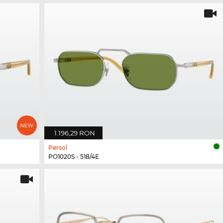
1.196,29 RON
Persol
PO1020S - 518/4E