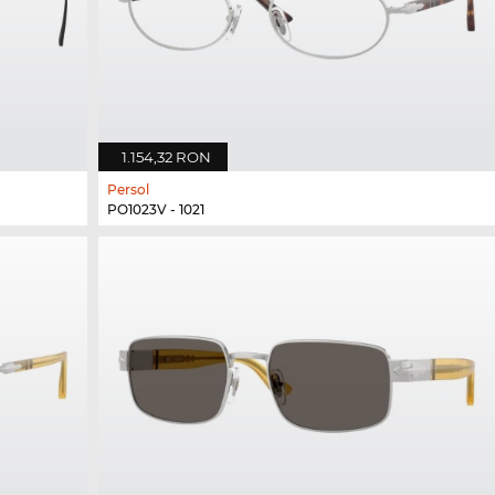
1.154,32 RON
Persol
PO1023V - 1021