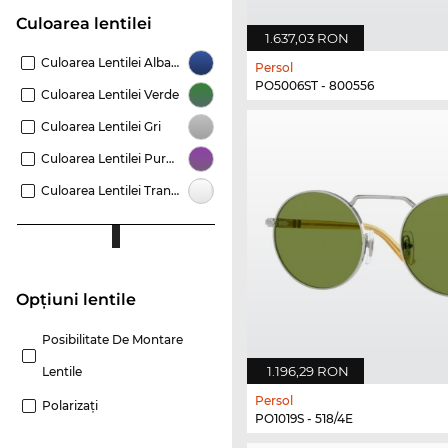
Culoarea lentilei
1.637,03 RON
Culoarea Lentilei Albastru
Persol
PO5006ST - 800556
Culoarea Lentilei Verde
Culoarea Lentilei Gri
Culoarea Lentilei Purpuriu
Culoarea Lentilei Transparent
Opțiuni lentile
Posibilitate De Montare
1.196,29 RON
Lentile
Persol
Polarizaţi
PO1019S - 518/4E