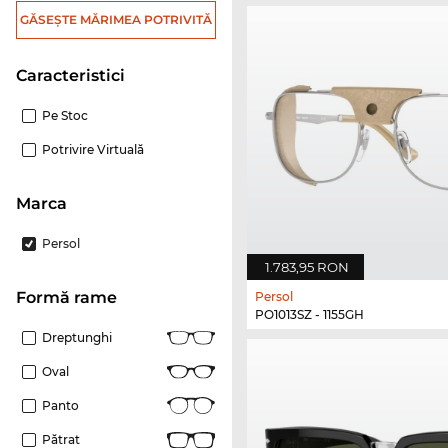
GĂSEȘTE MĂRIMEA POTRIVITĂ
Caracteristici
Pe Stoc
Potrivire Virtuală
marca
Persol
1.783,95 RON
Formă rame
Persol
PO1013SZ - 1155GH
Dreptunghi
Oval
Panto
Pătrat