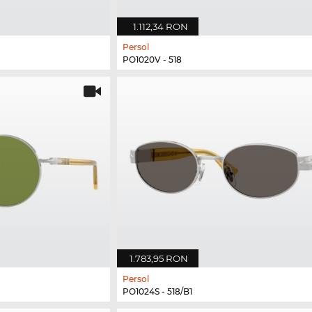
1.112,34 RON
Persol
PO1020V - 518
1.783,95 RON
Persol
PO1024S - 518/B1