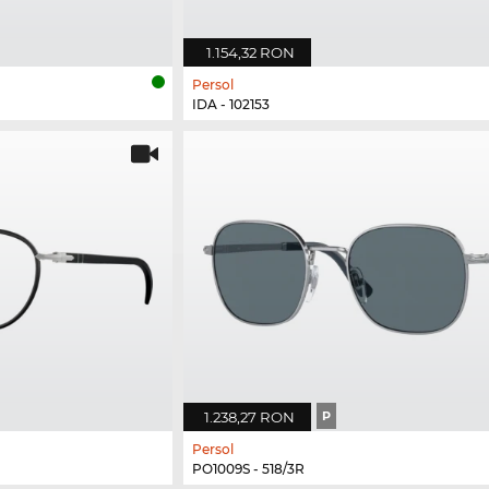
1.154,32 RON
Persol
IDA - 102153
1.238,27 RON
P
Persol
PO1009S - 518/3R