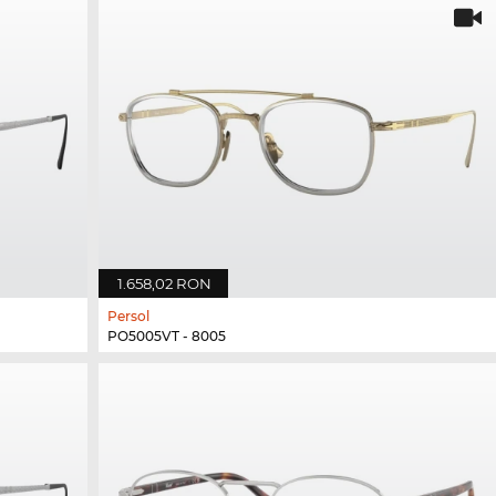
1.658,02 RON
Persol
PO5005VT - 8005