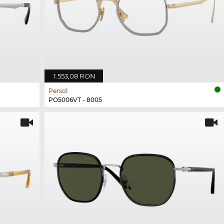
1.553,08 RON
Persol
PO5006VT - 8005