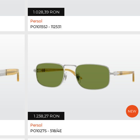
1.028,39 RON
Persol
PO1015SJ - 112531
1.238,27 RON
Persol
PO1027S - 518/4E