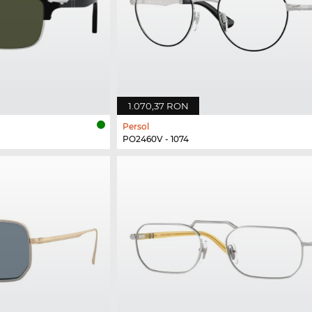
1.070,37 RON
Persol
PO2460V - 1074