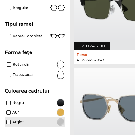
Irregular
Tipul ramei
Ramă Completă
1.280,24 RON
Forma feței
Persol
PO3354S - 95/31
Rotundă
Trapezoidal
Culoarea cadrului
Negru
Aur
Argint