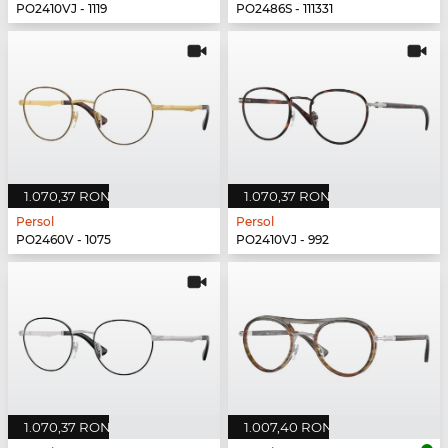
PO2410VJ - 1119
PO2486S - 111331
1.070,37 RON
1.070,37 RON
Persol
Persol
PO2460V - 1075
PO2410VJ - 992
1.070,37 RON
1.007,40 RON