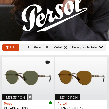
filtru
Persol
Metal
19
1.133,33 RON
P
923,45 RON
Persol
Persol
PO2486S - 110958
PO2486S - 110933