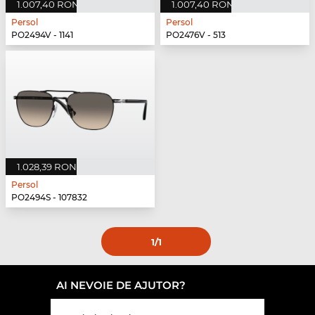
1.007,40 RON
1.007,40 RON
Persol
Persol
PO2494V - 1141
PO2476V - 513
1.028,39 RON
Persol
PO2494S - 107832
1
/1
AI NEVOIE DE AJUTOR?