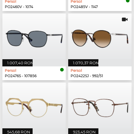
Persol
Persol
PO2460V - 1074
PO2485V - 1147
1.007,40 RON
1.070,37 RON
Persol
Persol
PO2476S - 107856
PO2422SJ - 992/51
545,68 RON
923,45 RON