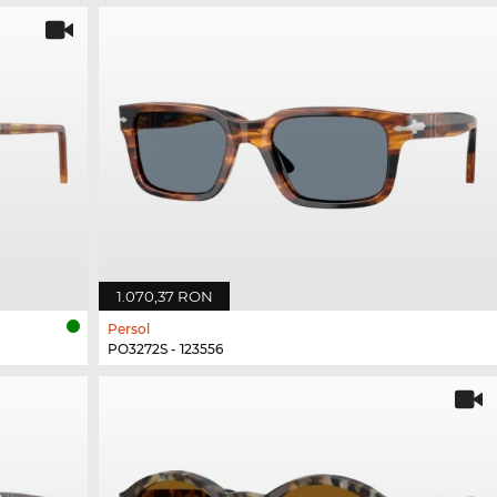
1.070,37 RON
Persol
PO3272S - 123556