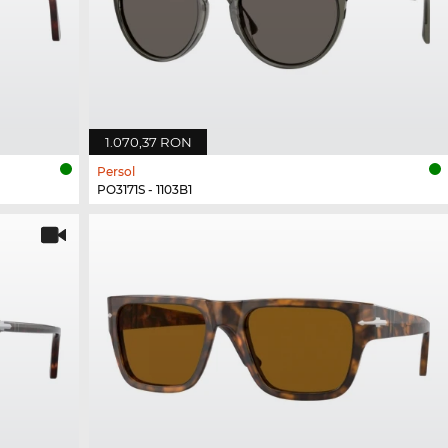
1.070,37 RON
Persol
PO3171S - 1103B1