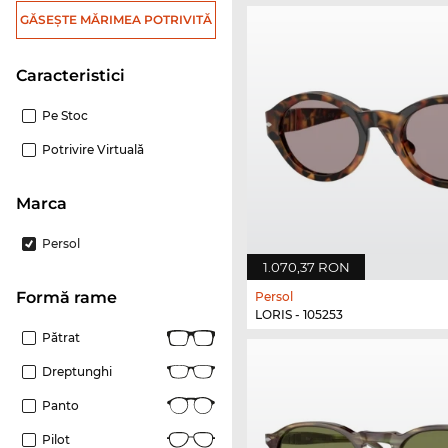
GĂSEȘTE MĂRIMEA POTRIVITĂ
Caracteristici
Pe Stoc
Potrivire Virtuală
marca
Persol
1.070,37 RON
Formă rame
Persol
LORIS - 105253
Pătrat
Dreptunghi
Panto
Pilot