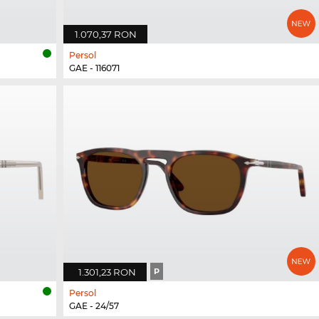
1.070,37 RON
Persol
GAE - 116071
1.301,23 RON
P
Persol
GAE - 24/57