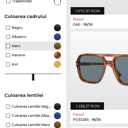
Trapezoidal
1.070,37 RON
Culoarea cadrului
Persol
GAE - 96/56
Negru
Albastru
Maro
Havana
Aur
Culoarea lentilei
1.238,27 RON
Culoarea Lentilei Negru
Persol
Culoarea Lentilei Albastru
PO3328S - 96/56
Culoarea Lentilei Maro