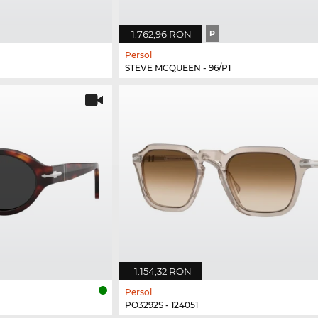
1.762,96 RON
P
Persol
STEVE MCQUEEN - 96/P1
1.154,32 RON
Persol
PO3292S - 124051