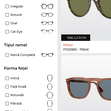
Irregular
Rotund
Oval
Cat-Eye
986,42 RON
Tipul ramei
Persol
PO3286S - 11564E
Ramă Completă
Forma feței
Inimă
Față Ovală
Rotundă
Pătrată