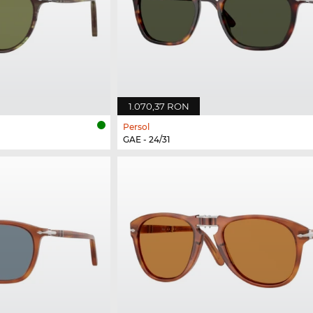
1.070,37 RON
Persol
GAE - 24/31