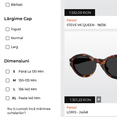
Bărbaţi
1.532,09 RON
Lărgime Cap
Persol
STEVE MCQUEEN - 96/56
Îngust
Normal
Larg
dimensiuni
S
Până La 130 Mm
M
130–135 Mm
L
136–140 Mm
XL
Peste 140 Mm
1.301,23 RON
P
Persol
Nu-ți cunoști încă mărimea
LORIS - 24/48
ochelarilor?