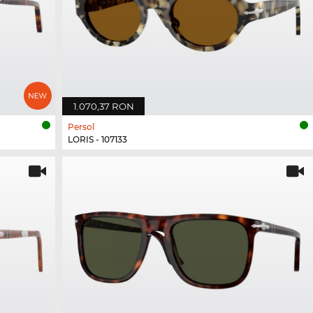
1.070,37 RON
Persol
LORIS - 107133