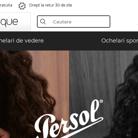
gratuita
Drept la retur 30 de zile
elari de vedere
Ochelari spor