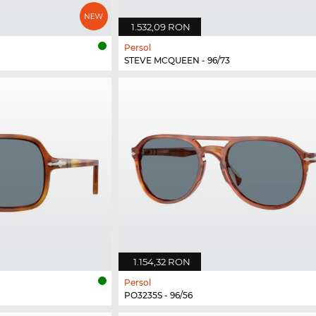
1.532,09 RON
Persol
STEVE MCQUEEN - 96/73
1.154,32 RON
Persol
PO3235S - 96/56