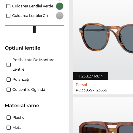
Culoarea Lentilei Verde
Culoarea Lentilei Gri
Opțiuni lentile
Posibilitate De Montare
Lentile
1.238,27 RON
Polarizaţi
Persol
Cu Lentile Oglindă
PO3383S - 123556
Material rame
Plastic
Metal