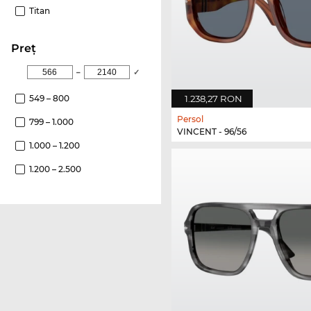
Titan
Preţ
–
✓
1.238,27 RON
549 – 800
Persol
799 – 1.000
VINCENT - 96/56
1.000 – 1.200
1.200 – 2.500