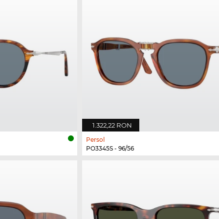
1.322,22 RON
Persol
PO3345S - 96/56