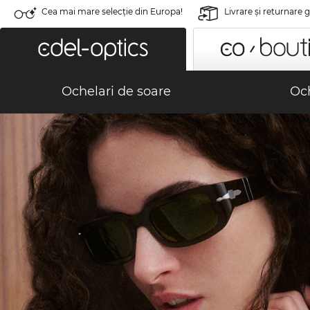
Cea mai mare selecție din Europa!
Livrare şi returnare 
Ochelari de soare
Och