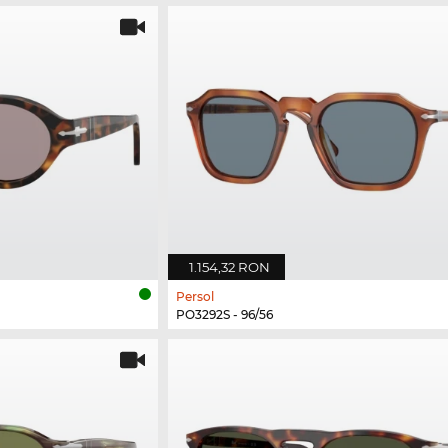
1.154,32 RON
Persol
PO3292S - 96/56