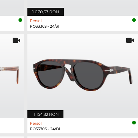
1.070,37 RON
Persol
PO3336S - 24/31
1.154,32 RON
Persol
PO3370S - 24/B1