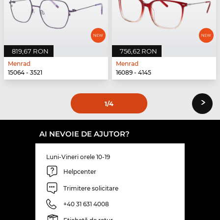
819,67 RON
756,62 RON
Menrad
Menrad
15064 - 3521
16089 - 4145
›
1
/4
AI NEVOIE DE AJUTOR?
Luni-Vineri orele 10-19
Helpcenter
Trimitere solicitare
+40 31 631 4008