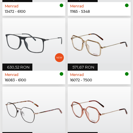
Menrad
Menrad
13472 - 6100
11165 - 5348
630,52 RON
571,67 RON
Menrad
Menrad
16083 - 6100
16072 - 7500