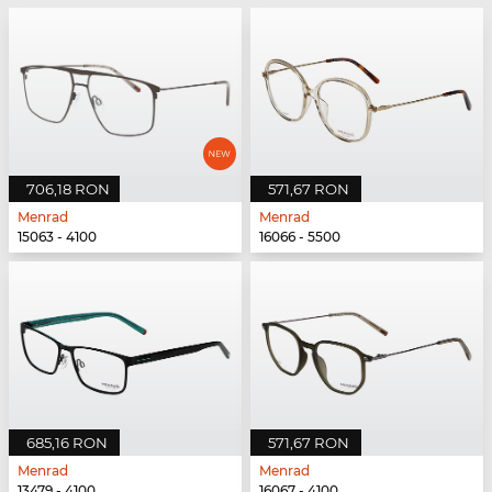
706,18 RON
571,67 RON
Menrad
Menrad
15063 - 4100
16066 - 5500
685,16 RON
571,67 RON
Menrad
Menrad
13479 - 4100
16067 - 4100