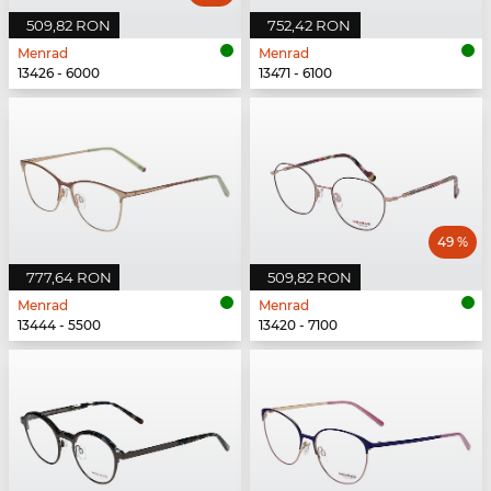
509,82 RON
752,42 RON
Menrad
Menrad
13426 - 6000
13471 - 6100
49 %
777,64 RON
509,82 RON
Menrad
Menrad
13444 - 5500
13420 - 7100