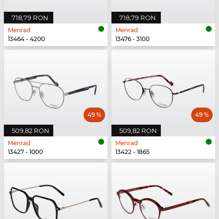
718,79 RON
718,79 RON
Menrad
Menrad
13464 - 4200
13476 - 3100
49 %
49 %
509,82 RON
509,82 RON
Menrad
Menrad
13427 - 1000
13422 - 1865