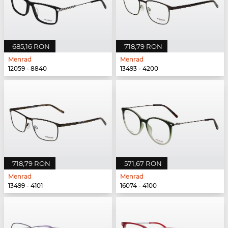
685,16 RON
718,79 RON
Menrad
Menrad
12059 - 8840
13493 - 4200
718,79 RON
571,67 RON
Menrad
Menrad
13499 - 4101
16074 - 4100