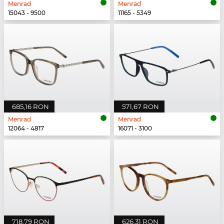
Menrad
Menrad
15043 - 9500
11165 - 5349
685,16 RON
571,67 RON
Menrad
Menrad
12064 - 4817
16071 - 3100
718,79 RON
626,31 RON