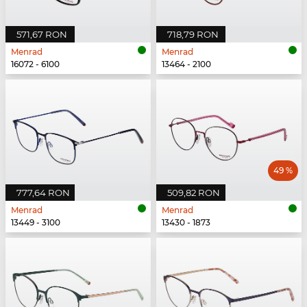
571,67 RON
718,79 RON
Menrad
Menrad
16072 - 6100
13464 - 2100
49 %
777,64 RON
509,82 RON
Menrad
Menrad
13449 - 3100
13430 - 1873