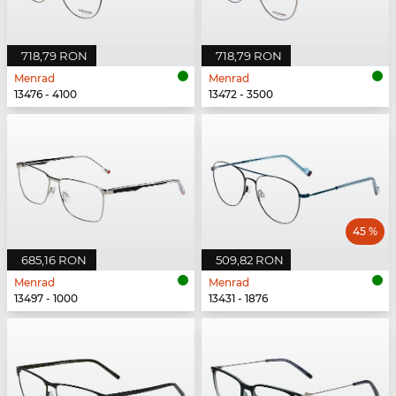
718,79 RON
718,79 RON
Menrad
Menrad
13476 - 4100
13472 - 3500
45 %
685,16 RON
509,82 RON
Menrad
Menrad
13497 - 1000
13431 - 1876