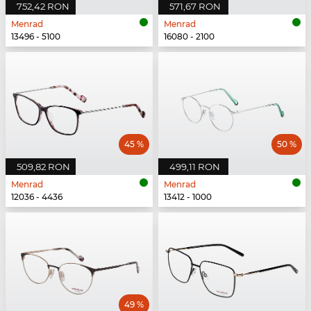
752,42 RON
571,67 RON
Menrad
Menrad
13496 - 5100
16080 - 2100
45 %
50 %
509,82 RON
499,11 RON
Menrad
Menrad
12036 - 4436
13412 - 1000
49 %