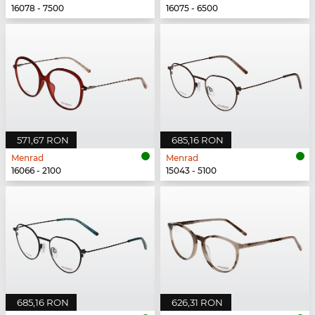
16078 - 7500
16075 - 6500
571,67 RON
685,16 RON
Menrad
Menrad
16066 - 2100
15043 - 5100
685,16 RON
626,31 RON