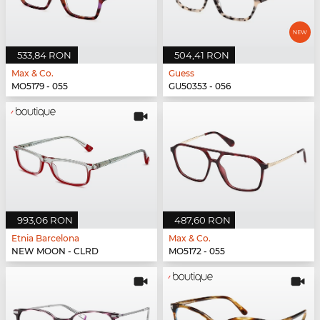
533,84 RON
504,41 RON
Max & Co.
Guess
MO5179 - 055
GU50353 - 056
993,06 RON
487,60 RON
Etnia Barcelona
Max & Co.
NEW MOON - CLRD
MO5172 - 055