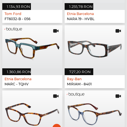
1.134,93 RON
1.255,78 RON
Tom Ford
Etnia Barcelona
FT6032-B - 056
NARA 19 - HVBL
1.360,86 RON
727,20 RON
Etnia Barcelona
Ray-Ban
MARC - TQHV
MIRIAM - 8401