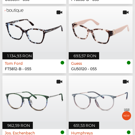
1.134,93 RON
693,57 RON
Tom Ford
Guess
FT5812-B - 055
GU50120 - 055
962,59 RON
651,53 RON
Jos. Eschenbach
Humphreys