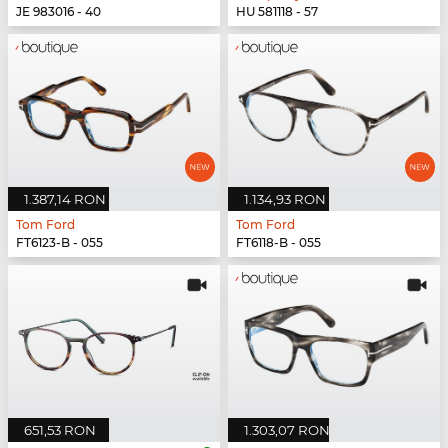
JE 983016 - 40
HU 581118 - 57
1.387,14 RON
1.134,93 RON
Tom Ford
Tom Ford
FT6123-B - 055
FT6118-B - 055
651,53 RON
1.303,07 RON