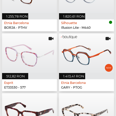
1.255,78 RON
1.820,61 RON
Etnia Barcelona
Silhouette
BORJA - PTHV
Illusion Lite - M440
512,82 RON
1.413,41 RON
Esprit
Etnia Barcelona
ET33530 - 577
GARY - PTOG