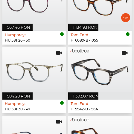
567,46 RON
1.134,93 RON
Humphreys
Tom Ford
HU 581126 - 50
FT6089-B - 055
584,28 RON
1.303,07 RON
Humphreys
Tom Ford
HU 581130 - 47
FT5542-B - 56A