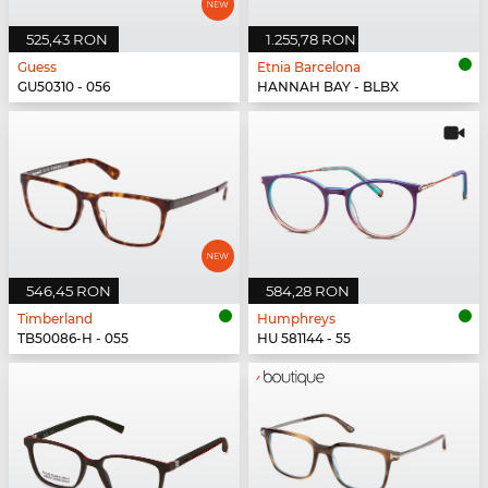
525,43 RON
1.255,78 RON
Guess
Etnia Barcelona
GU50310 - 056
HANNAH BAY - BLBX
546,45 RON
584,28 RON
Timberland
Humphreys
TB50086-H - 055
HU 581144 - 55