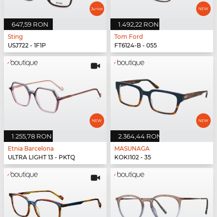
647,59 RON
1.492,22 RON
Sting
Tom Ford
USJ722 - 1F1P
FT6124-B - 055
1.255,78 RON
2.364,44 RON
Etnia Barcelona
MASUNAGA
ULTRA LIGHT 13 - PKTQ
KOKI102 - 35