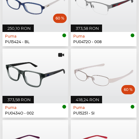
60 %
250,10 RON
373,58 RON
Puma
Puma
PU15424 - BL
PU0472O - 008
60 %
373,58 RON
418,24 RON
Puma
Puma
PU0434O - 002
PU15251 - SI