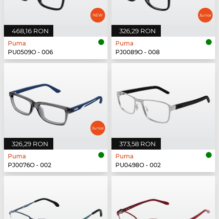
468,16 RON
326,29 RON
Puma
Puma
PU0509O - 006
PJ0089O - 008
326,29 RON
373,58 RON
Puma
Puma
PJ0076O - 002
PU0498O - 002