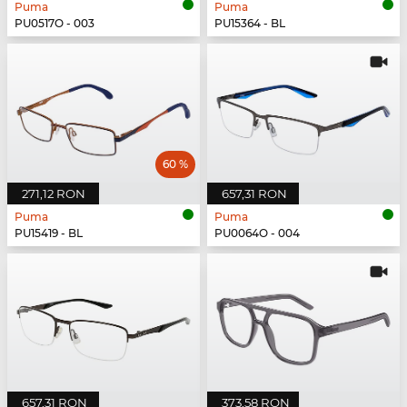
Puma
Puma
PU0517O - 003
PU15364 - BL
60 %
271,12 RON
657,31 RON
Puma
Puma
PU15419 - BL
PU0064O - 004
657,31 RON
373,58 RON