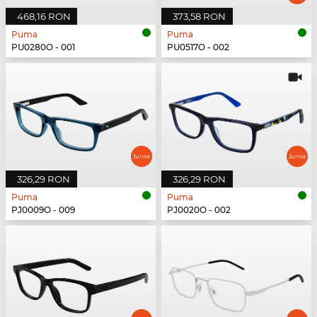
468,16 RON
373,58 RON
Puma
Puma
PU0280O - 001
PU0517O - 002
326,29 RON
326,29 RON
Puma
Puma
PJ0009O - 009
PJ0020O - 002