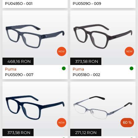
PU0495O - 001
PU0509O - 009
468,16 RON
373,58 RON
Puma
Puma
PU0509O - 007
PU0518O - 002
60 %
373,58 RON
271,12 RON