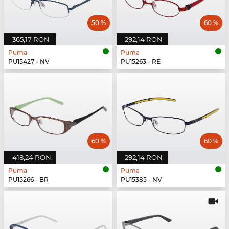
50 %
60 %
365,17 RON
292,14 RON
Puma
Puma
PU15427 - NV
PU15263 - RE
60 %
60 %
418,24 RON
292,14 RON
Puma
Puma
PU15266 - BR
PU15385 - NV