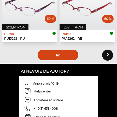
60 %
60 %
292,14 RON
292,14 RON
Puma
Puma
PU15262 - PU
PU15262 - RE
›
1
/6
AI NEVOIE DE AJUTOR?
Luni-Vineri orele 10-19
Helpcenter
Trimitere solicitare
+40 31 631 4008