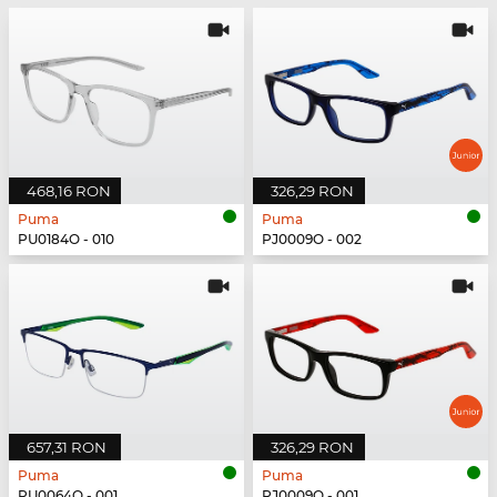
468,16 RON
326,29 RON
Puma
Puma
PU0184O - 010
PJ0009O - 002
657,31 RON
326,29 RON
Puma
Puma
PU0064O - 001
PJ0009O - 001