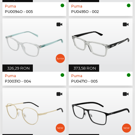
Puma
Puma
PU0094O - 005
PU0495O - 002
326,29 RON
373,58 RON
Puma
Puma
PJ0031O - 004
PU0471O - 005