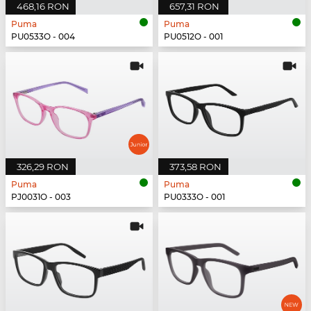
468,16 RON
657,31 RON
Puma
Puma
PU0533O - 004
PU0512O - 001
326,29 RON
373,58 RON
Puma
Puma
PJ0031O - 003
PU0333O - 001